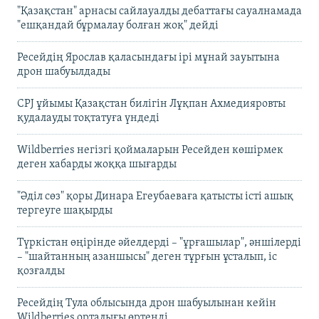
"Қазақстан" арнасы сайлауалды дебаттағы сауалнамада
"ешқандай бұрмалау болған жоқ" дейді
Ресейдің Ярослав қаласындағы ірі мұнай зауытына
дрон шабуылдады
CPJ ұйымы Қазақстан билігін Лұқпан Ахмедияровты
қудалауды тоқтатуға үндеді
Wildberries негізгі қоймаларын Ресейден көшірмек
деген хабарды жоққа шығарды
"Әділ сөз" қоры Динара Егеубаеваға қатысты істі ашық
тергеуге шақырды
Түркістан өңірінде әйелдерді – "ұрғашылар", әншілерді
– "шайтанның азаншысы" деген тұрғын ұсталып, іс
қозғалды
Ресейдің Тула облысында дрон шабуылынан кейін
Wildberries орталығы өртенді