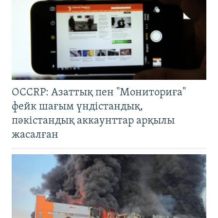
OCCRP: Азаттық пен "Мониториға"
фейк шағым үндістандық,
пәкістандық аккаунттар арқылы
жасалған