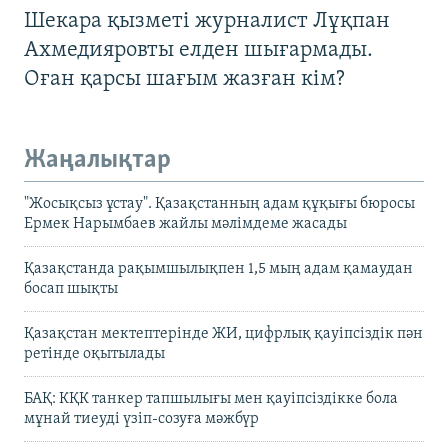
Шекара қызметі журналист Лұқпан
Ахмедияровты елден шығармады.
Оған қарсы шағым жазған кім?
Жаңалықтар
"Жосықсыз ұстау". Қазақстанның адам құқығы бюросы
Ермек Нарымбаев жайлы мәлімдеме жасады
Қазақстанда рақымшылықпен 1,5 мың адам қамаудан
босап шықты
Қазақстан мектептерінде ЖИ, цифрлық қауіпсіздік пән
ретінде оқытылады
БАҚ: КҚК танкер тапшылығы мен қауіпсіздікке бола
мұнай тиеуді үзіп-созуға мәжбүр