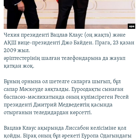
Чехия президенті Вацлав Клаус (оң жақта) және
АҚШ вице-президенті Джо Байден. Прага, 23 қазан
2009 жыл.
әріптестерінің шалған телефондарына да жауап
қатқан жоқ.
Бұның орнына ол шетелге сапарға шығып, бұл
сапар Мәскеуде аяқталды. Еуроодақты сынаған
баспасөз-мәслихатында оның күлімсіреген Ресей
президенті Дмитрий Медведевтің қасында
отырғанын теледидардан көрсетті.
Вацлав Клаус ақырында Лиссабон келісіміне қол
қойды. Бірақ оның бұл әрекеті Еуропа Одағындағы