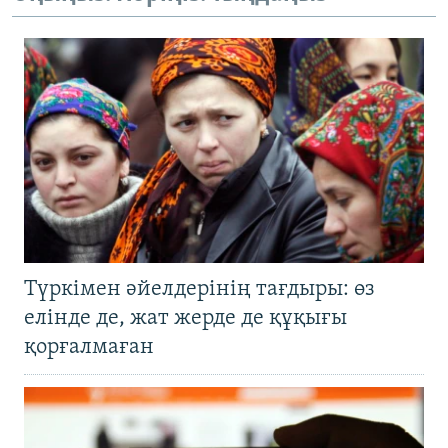
Түркімен әйелдерінің тағдыры: өз
елінде де, жат жерде де құқығы
қорғалмаған