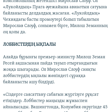
комсомолының жетекшісі Мирослав Слоуф. Ол
«Лукойлдың» Прага әуежайына авиаотын сатуына
байланысты делдалдық жасаған. «Лукойлдың»
Чехиядағы басты промоутері болып табылатын
Мирослав Слоуф, сонымен бірге, Милош Земанның
оң қолы да.
ЛОББИСТЕРДІҢ ЫҚПАЛЫ
Алайда бұрынғы премьер-министр Милош Земан
Ресей ақшасынан пайда тауып отырғандығын
жоққа шығарады. Ол Мирослав Слоуф сияқты
лоббистердің ықпалы жөніндегі сұраққа
байланысты ашу білдірді.
«Сіздерге саясаттану сабағын жүргізуге рұқсат
етіңіздер. Лоббистер маңызды жұмыспен
айналысады. Вашингтонда, Колумбия округінде 45