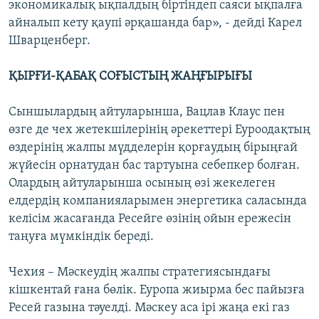
экономикалық ықпалдың біртіндеп саяси ықпалға
айналып кету қаупі әрқашанда бар», - дейді Карел
Шварценберг.
ҚЫРҒИ-ҚАБАҚ СОҒЫСТЫҢ ЖАҢҒЫРЫҒЫ
Сыншылардың айтуларынша, Вацлав Клаус пен
өзге де чех жетекшілерінің әрекеттері Еуроодақтың
өздерінің жалпы мүдделерін қорғаудың бірыңғай
жүйесін орнатудан бас тартуына себепкер болған.
Олардың айтуларынша осының өзі жекелеген
елдердің компанияларымен энергетика саласында
келісім жасағанда Ресейге өзінің ойын ережесін
таңуға мүмкіндік береді.
Чехия – Мәскеудің жалпы стратегиясындағы
кішкентай ғана бөлік. Еуропа жиырма бес пайызға
Ресей газына тәуелді. Мәскеу аса ірі жаңа екі газ