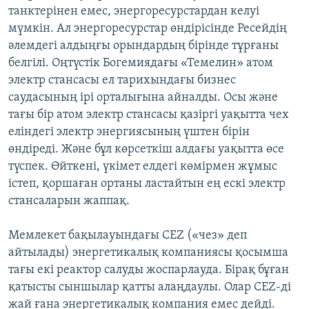
танктерінен емес, энергоресурстардан келуі
мүмкін. Ал энергоресурстар өндірісінде Ресейдің
әлемдегі алдыңғы орындардың бірінде тұрғаны
белгілі. Оңтүстік Богемиядағы «Темелин» атом
электр стансасы ел тарихындағы бизнес
саудасының ірі орталығына айналды. Осы және
тағы бір атом электр стансасы қазіргі уақытта чех
еліндегі электр энергиясының үштен бірін
өндіреді. Және бұл көрсеткіш алдағы уақытта өсе
түспек. Өйткені, үкімет елдегі көмірмен жұмыс
істеп, қоршаған ортаны ластайтын ең ескі электр
стансаларын жаппақ.
Мемлекет бақылауындағы CEZ («чез» деп
айтылады) энергетикалық компаниясы қосымша
тағы екі реактор салуды жоспарлауда. Бірақ бұған
қатысты сыншылар қатты алаңдаулы. Олар CEZ-ді
жай ғана энергетикалық компания емес дейді.