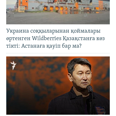
Украина соққыларынан қоймалары
өртенген Wildberries Қазақстанға көз
тікті: Астанаға қауіп бар ма?