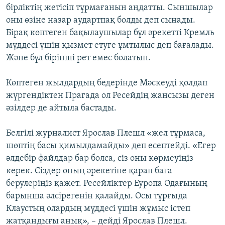
бірліктің жетісіп тұрмағанын аңдатты. Сыншылар
оны өзіне назар аудартпақ болды деп сынады.
Бірақ көптеген бақылаушылар бұл әрекетті Кремль
мүддесі үшін қызмет етуге ұмтылыс деп бағалады.
Және бұл бірінші рет емес болатын.
Көптеген жылдардың бедерінде Мәскеуді қолдап
жүргендіктен Прагада ол Ресейдің жансызы деген
әзілдер де айтыла бастады.
Белгілі журналист Ярослав Плешл «жел тұрмаса,
шөптің басы қимылдамайды» деп есептейді. «Егер
әлдебір файлдар бар болса, сіз оны көрмеуіңіз
керек. Сіздер оның әрекетіне қарап баға
берулеріңіз қажет. Ресейліктер Еуропа Одағының
барынша әлсірегенін қалайды. Осы тұрғыда
Клаустың олардың мүддесі үшін жұмыс істеп
жатқандығы анық», – дейді Ярослав Плешл.