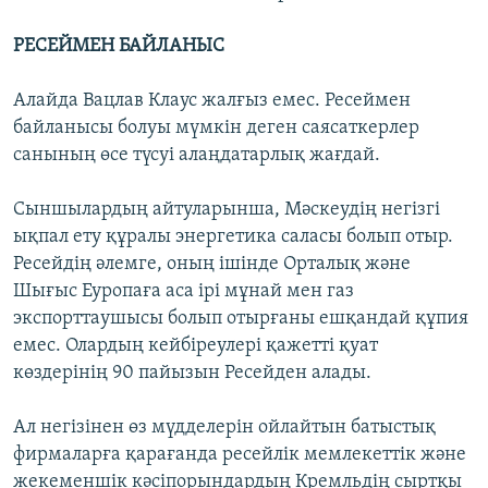
РЕСЕЙМЕН БАЙЛАНЫС
Алайда Вацлав Клаус жалғыз емес. Ресеймен
байланысы болуы мүмкін деген саясаткерлер
санының өсе түсуі алаңдатарлық жағдай.
Сыншылардың айтуларынша, Мәскеудің негізгі
ықпал ету құралы энергетика саласы болып отыр.
Ресейдің әлемге, оның ішінде Орталық және
Шығыс Еуропаға аса ірі мұнай мен газ
экспорттаушысы болып отырғаны ешқандай құпия
емес. Олардың кейбіреулері қажетті қуат
көздерінің 90 пайызын Ресейден алады.
Ал негізінен өз мүдделерін ойлайтын батыстық
фирмаларға қарағанда ресейлік мемлекеттік және
жекеменшік кәсіпорындардың Кремльдің сыртқы