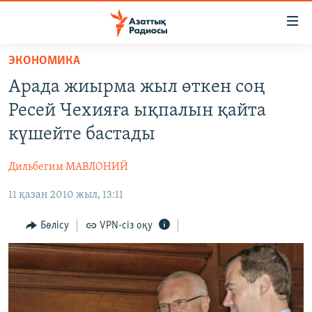
Accessibility
links
Skip
ЭКОНОМИКА
to
ЖАҢАЛЫҚТАР
Арада жиырма жыл өткен соң
main
САЯСАТ
content
Ресей Чехияға ықпалын қайта
AZATTYQTV
Skip
күшейте бастады
to
ҚАҢТАР ОҚИҒАСЫ
main
Дильбегим МАВЛОНИЙ
АДАМ ҚҰҚЫҚТАРЫ
Navigation
Skip
11 қазан 2010 жыл, 13:11
ӘЛЕУМЕТ
to
ӘЛЕМ
Бөлісу
VPN-сіз оқу
Search
АРНАЙЫ ЖОБАЛАР
Русский