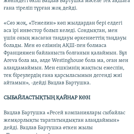
жөніндегі өкілі Вацлав Бартушка мәселе тек ақшаға
ғана тіреліп тұрған жоқ дейді.
«Сөз жоқ, «Темелин» көп жылдардан бері елдегі
аса ірі инвестор болып келеді. Сондықтан, мен
үшін оның жасаған таңдауы өркениеттің таңдауы
болады. Мен өз елімнің АҚШ-пен болмаса
Франциямен байланыста болғанын қалаймын. Бұл
Areva бола ма, әлде Westinghouse бола ма, оған мен
алаңдамаймын. Мен ешкімнің жақтасы емеспін,
тек біреулердің ғана қарсыласымын дегенді жиі
айтамын», -дейді Вацлав Бартушка.
СЫБАЙЛАСТЫҚТЫҢ ҚАЙНАР КӨЗІ
Вацлав Бартушка «Ресей компаниялары сыбайлас
жемқорлықты тарататындықтан алаңдаймын»
дейді. Вацлав Бартушка өткен жылы