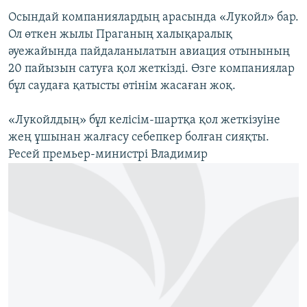
Осындай компаниялардың арасында «Лукойл» бар.
Ол өткен жылы Праганың халықаралық
әуежайында пайдаланылатын авиация отынының
20 пайызын сатуға қол жеткізді. Өзге компаниялар
бұл саудаға қатысты өтінім жасаған жоқ.
«Лукойлдың» бұл келісім-шартқа қол жеткізуіне
жең ұшынан жалғасу себепкер болған сияқты.
Ресей премьер-министрі Владимир