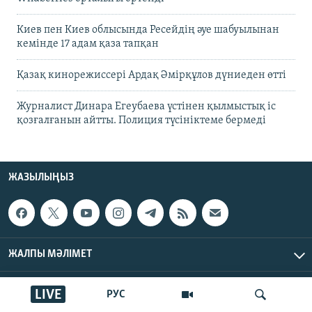
Киев пен Киев облысында Ресейдің әуе шабуылынан
кемінде 17 адам қаза тапқан
Қазақ кинорежиссері Ардақ Әмірқұлов дүниеден өтті
Журналист Динара Егеубаева үстінен қылмыстық іс
қозғалғанын айтты. Полиция түсініктеме бермеді
ЖАЗЫЛЫҢЫЗ
ЖАЛПЫ МӘЛІМЕТ
НЕГІЗГІ БӨЛІМДЕР
LIVE
РУС