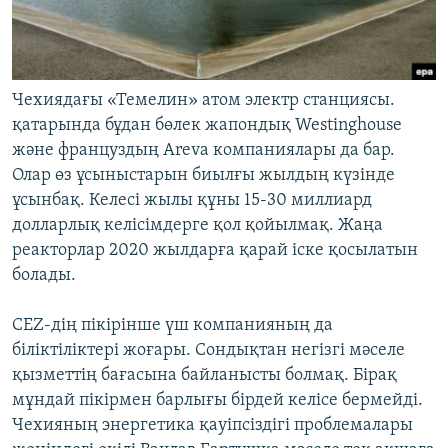
Чехиядағы «Темелин» атом электр станциясы.
қатарында бұдан бөлек жапондық Westinghouse
және француздың Areva компаниялары да бар.
Олар өз ұсыныстарын биылғы жылдың күзінде
ұсынбақ. Келесі жылы құны 15-30 миллиард
долларлық келісімдерге қол қойылмақ. Жаңа
реакторлар 2020 жылдарға қарай іске қосылатын
болады.
CEZ-дің пікірінше үш компанияның да
біліктіліктері жоғары. Сондықтан негізгі мәселе
қызметтің бағасына байланысты болмақ. Бірақ
мұндай пікірмен барлығы бірдей келісе бермейді.
Чехияның энергетика қауіпсіздігі проблемалары