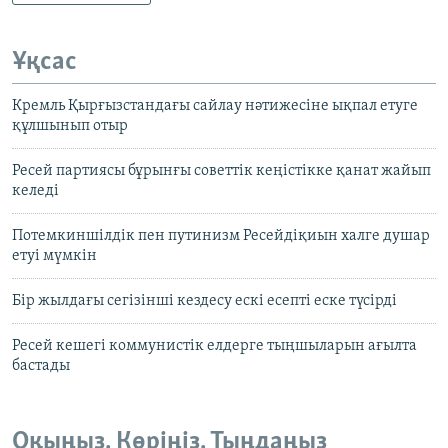
Ұқсас
Кремль Қырғызстандағы сайлау нәтижесіне ықпал етуге
құлшынып отыр
Ресей партиясы бұрынғы советтік кеңістікке қанат жайып
келеді
Потемкиншілдік пен путинизм Ресейдіқиын халге душар
етуі мүмкін
Бір жылдағы сегізінші кездесу ескі есепті еске түсірді
Ресей кешегі коммунистік елдерге тыңшыларын ағылта
бастады
Оқыңыз. Көріңіз. Тыңдаңыз