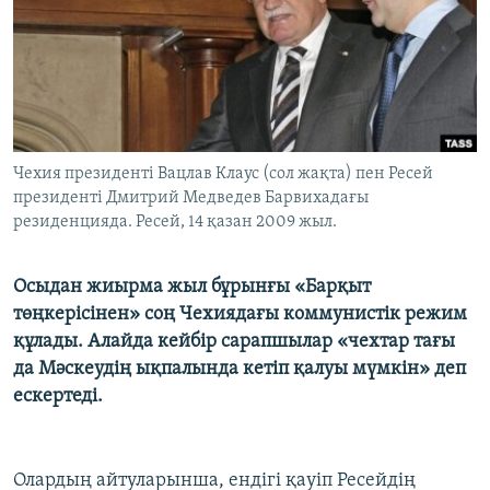
ЖАЗЫЛЫҢЫЗ
Басқа тілдерде
Чехия президенті Вацлав Клаус (сол жақта) пен Ресей
президенті Дмитрий Медведев Барвихадағы
резиденцияда. Ресей, 14 қазан 2009 жыл.
Осыдан жиырма жыл бұрынғы «Барқыт
төңкерісінен» соң Чехиядағы коммунистік режим
құлады. Алайда кейбір сарапшылар «чехтар тағы
да Мәскеудің ықпалында кетіп қалуы мүмкін» деп
ескертеді.
Олардың айтуларынша, ендігі қауіп Ресейдің