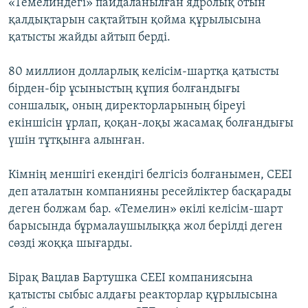
«Темелиндегі» пайдаланылған ядролық отын
қалдықтарын сақтайтын қойма құрылысына
қатысты жайды айтып берді.
80 миллион долларлық келісім-шартқа қатысты
бірден-бір ұсыныстың құпия болғандығы
соншалық, оның директорларының біреуі
екіншісін ұрлап, қоқан-лоқы жасамақ болғандығы
үшін тұтқынға алынған.
Кімнің меншігі екендігі белгісіз болғанымен, CEEI
деп аталатын компанияны ресейліктер басқарады
деген болжам бар. «Темелин» өкілі келісім-шарт
барысында бұрмалаушылыққа жол берілді деген
сөзді жоққа шығарды.
Бірақ Вацлав Бартушка CEEI компаниясына
қатысты сыбыс алдағы реакторлар құрылысына