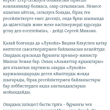
керек? Егер сатылуға болмайтын бірнеше
компаниялар болмаса, олар сатылмасын. Немесе
ашығын айтсақ, сатылуға болады, бірақ тек
ресейлікткерге емес десеңіз, онда бұны шынында
да әділетсіздік және жеке кәсіпкерлерді құрсауда
ұстау деп есептеймін», - дейді Сергей Микоян.
Қалай болғанда да «Лукойл» Вацлав Клауспен қатар
көптеген саясаткерлермен байланысын кеңейтуде.
Олардың арасында бұрынғы премьер-министр
Милош Земан бар. Оның «Азаматтар құқықтары»
деп аталатын партиясы оларды «Лукойл»
қаржыландырады деген айыптауды жоққа
шығарады, бірақ ресейліктермен байланыстары
бар лоббистерден ақша алатындықтарын
мойындайды.
Олардың ішіндегі басты тұлға – бұрынғы чех