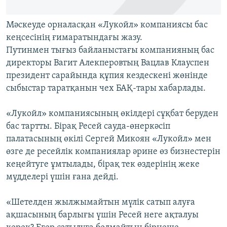
Мәскеуде орналасқан «Лукойл» компаниясы бас
кеңсесінің ғимаратындағы жазу.
Путинмен тығыз байланыстағы компанияның бас
директоры Вагит Алекперовтың Вацлав Клауспен
президент сарайында құпия кездескені жөнінде
сыбыстар таратқанын чех БАҚ-тары хабарлады.
«Лукойл» компаниясының өкілдері сұқбат беруден
бас тартты. Бірақ Ресей сауда-өнеркәсіп
палатасының өкілі Сергей Микоян «Лукойл» мен
өзге де ресейлік компаниялар әрине өз бизнестерін
кеңейтуге ұмтылады, бірақ тек өздерінің жеке
мүдделері үшін ғана дейді.
«Шетелден жылжымайтын мүлік сатып алуға
ақшасының барлығы үшін Ресей неге ақталуы