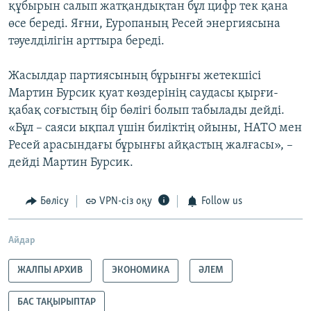
құбырын салып жатқандықтан бұл цифр тек қана
өсе береді. Яғни, Еуропаның Ресей энергиясына
тәуелділігін арттыра береді.
Жасылдар партиясының бұрынғы жетекшісі
Мартин Бурсик қуат көздерінің саудасы қырғи-
қабақ соғыстың бір бөлігі болып табылады дейді.
«Бұл – саяси ықпал үшін биліктің ойыны, НАТО мен
Ресей арасындағы бұрынғы айқастың жалғасы», –
дейді Мартин Бурсик.
Бөлісу
VPN-сіз оқу
Follow us
Айдар
ЖАЛПЫ АРХИВ
ЭКОНОМИКА
ӘЛЕМ
БАС ТАҚЫРЫПТАР