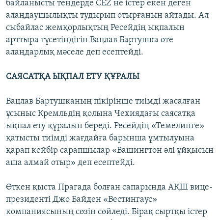
байланысты тендерде CEZ не істер екен деген
алаңдаушылықты тудырып отырғанын айтады. Ал
сыбайлас жемқорлықтың Ресейдің ықпалын
арттыра түсетіндігін Вацлав Бартушка өте
алаңдарлық мәселе деп есептейді.
САЯСАТҚА ЫҚПАЛ ЕТУ ҚҰРАЛЫ
Вацлав Бартушканың пікірінше тиімді жасалған
ұсыныс Кремльдің қолына Чехиядағы саясатқа
ықпал ету құралын береді. Ресейдің «Темелинге»
қатысты тиімді жағдайға барынша ұмтылуына
қарап кейбір сарапшылар «Вашингтон әлі ұйқысын
аша алмай отыр» деп есептейді.
Өткен қыста Прагада болған сапарында АҚШ вице-
президенті Джо Байден «Вестингаус»
компаниясының сөзін сөйледі. Бірақ сыртқы істер