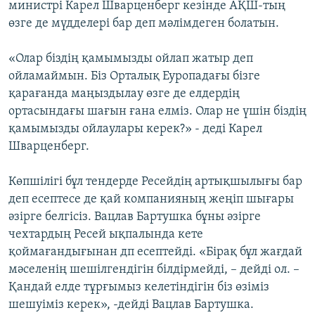
министрі Карел Шварценберг кезінде АҚШ-тың
өзге де мүдделері бар деп мәлімдеген болатын.
«Олар біздің қамымызды ойлап жатыр деп
ойламаймын. Біз Орталық Еуропадағы бізге
қарағанда маңыздылау өзге де елдердің
ортасындағы шағын ғана елміз. Олар не үшін біздің
қамымызды ойлаулары керек?» - деді Карел
Шварценберг.
Көпшілігі бұл тендерде Ресейдің артықшылығы бар
деп есептесе де қай компанияның жеңіп шығары
әзірге белгісіз. Вацлав Бартушка бұны әзірге
чехтардың Ресей ықпалында кете
қоймағандығынан дп есептейді. «Бірақ бұл жағдай
мәселенің шешілгендігін білдірмейді, – дейді ол. –
Қандай елде тұрғымыз келетіндігін біз өзіміз
шешуіміз керек», -дейді Вацлав Бартушка.