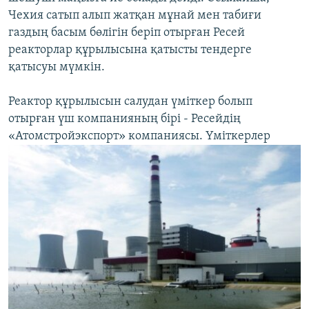
Чехия сатып алып жатқан мұнай мен табиғи
газдың басым бөлігін беріп отырған Ресей
реакторлар құрылысына қатысты тендерге
қатысуы мүмкін.
Реактор құрылысын салудан үміткер болып
отырған үш компанияның бірі - Ресейдің
«Атомстройэкспорт» компаниясы. Үміткерлер