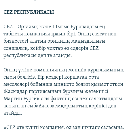
CEZ РЕСПУБЛИКАСЫ
CEZ – Орталық және Шығыс Еуропадағы ең
табысты компаниялардың бірі. Оның саясат пен
бизнестегі алатын орнының маңыздылығы
соншалық, кейбір чехтар өз елдерін CEZ
республикасы деп те атайды.
Оның үстіне компанияның меншік құрылымының
сыры белгісіз. Бір кездері қоршаған орта
мәселелері бойынша министр болып қызмет еткен
Жасылдар партиясының бұрынғы жетекшісі
Мартин Бурсик осы фактінің өзі чех саясатындағы
асқынған сыбайлас жемқорлықтың көрінісі деп
атайды.
«CEZ өте күшті компания, ол заң шығару саласына,