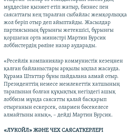
мүддесіне қызмет етіп жатыр, бизнес пен
саясаттағы кең таралған сыбайлас жемқорлыққа
жол беріп отыр деп айыптайды. Жасылдар
партиясының бұрынғы жетекшісі, бұрынғы
қоршаған орта министрі Мартин Бурсик
лоббистердің рөліне назар аударады.
«Ресейлік компаниялар коммунистік кезеңнен
қалған байланыстары арқылы ықпал жасауда.
Құрама Штаттар бұны пайдалана алмай отыр.
Президенттің немесе мемлекеттік хатшының
тарапынан болған құқықтық негіздегі ашық
лоббизм мұнда саясатты қалай басқарып
отырғанын ескерсек, олармен бәсекелесе
алмайтыны анық», – дейді Мартин Бурсик.
«ЛУКОЙЛ» ЖӘНЕ ЧЕХ САЯСАТКЕРЛЕРІ