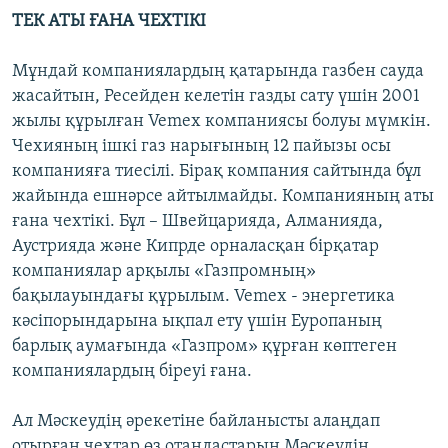
ТЕК АТЫ ҒАНА ЧЕХТІКІ
Мұндай компаниялардың қатарында газбен сауда
жасайтын, Ресейден келетін газды сату үшін 2001
жылы құрылған Vemex компаниясы болуы мүмкін.
Чехияның ішкі газ нарығының 12 пайызы осы
компанияға тиесілі. Бірақ компания сайтында бұл
жайында ешнәрсе айтылмайды. Компанияның аты
ғана чехтікі. Бұл – Швейцарияда, Алманияда,
Аустрияда және Кипрде орналасқан бірқатар
компаниялар арқылы «Газпромның»
бақылауындағы құрылым. Vemex - энергетика
кәсіпорындарына ықпал ету үшін Еуропаның
барлық аумағында «Газпром» құрған көптеген
компаниялардың біреуі ғана.
Ал Мәскеудің әрекетіне байланысты алаңдап
отырған чехтар өз отандастарын Мәскеудің