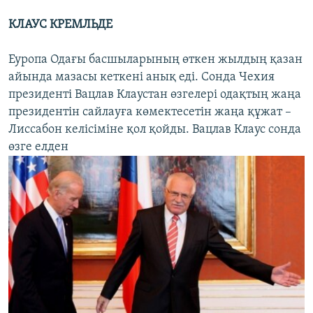
КЛАУС КРЕМЛЬДЕ
Еуропа Одағы басшыларының өткен жылдың қазан
айында мазасы кеткені анық еді. Сонда Чехия
президенті Вацлав Клаустан өзгелері одақтың жаңа
президентін сайлауға көмектесетін жаңа құжат –
Лиссабон келісіміне қол қойды. Вацлав Клаус сонда
өзге елден