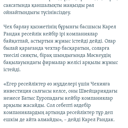
саясатында қаншалықты маңызды рөл
ойнайтындығы түсініксіздеу.
Чех барлау қызметінің бұрынғы басшысы Карел
Рандак ресейлік кейбір ірі компаниялар
байқатпай, астыртын жұмыс істейді дейді. Олар
былай қарағанда чехтар басқаратын, соларға
тиесілі сияқты, бірақ шындығында Мәскеудің
бақылауындағы фирмалар желісі арқылы жұмыс
істейді.
«Егер ресейліктер өз мүдделері үшін Чехияға
инвестиция салғысы келсе, оны Швейцариядағы
немесе Батыс Еуропадағы кейбір компаниялар
арқылы жасайды. Сол себепті әлдебір
компаниялардың артында ресейліктер тұр деп
ешкім де айта алмайды», – дейді Карел Рандак.