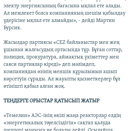
электр энергиясының бағасына ықпал ете алады.
Ал мемлекет болса компанияның шешім қабылдау
үдерісіне ықпал ете алмайды», - дейді Мартин
Бурсик.
Жасылдар партиясы «CEZ байланыстар мен жең
ұшынан жалғасудың ортасында тұр. Бұған соттар,
полиция, прокуратура, аймақтық үкіметтер мен
саяси партиялар кіреді» деп мәлімдеп,
компаниядан өзінің меншік құрылымын ашып
көрсетуін сұрады. Ал жауапты қызметкерлер бұл
өтінішті қабыл алған жоқ.
ТЕНДЕРГЕ ОРЫСТАР ҚАТЫСЫП ЖАТЫР
«Темелин» АЭС-інің өкілі жаңа реакторлар елдің
«энергетикалық тәуелсіздігін» сақтап қалуда
шешуші маңызға ие болады дейді. Осылайша,