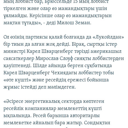
мың лоббист бар, Брюссельде 15 мың лоббист
тіркелген және олар өз мамандықтары үшін
ұялмайды. Керісінше олар өз мамандықтарын
мақтан тұтады», - деді Милош Земан.
Ол өзінің партиясы қалай болғанда да «Лукойлдан»
бір тиын да алған жоқ дейді. Бірақ, сыртқы істер
министрі Карел Шварценберг тәрізді америкашыл
саясаткерлер Мирослав Слоуф сияқты лоббистерден
қауіптенеді. Шілде айында берген сұқбатында
Карел Шварценберг Чехиядағы лоббистер тобы
«өте күшті» және ресейдің ережесі бойынша
жұмыс істейді деп мәлімдеген.
«Әсіресе энергетикалық секторда көптеген
ресейлік компаниялар мемлекеттің күшті
ықпалында. Ресей барынша авторитарлы
мемлекетке айналып бара жатыр. Сондықтан