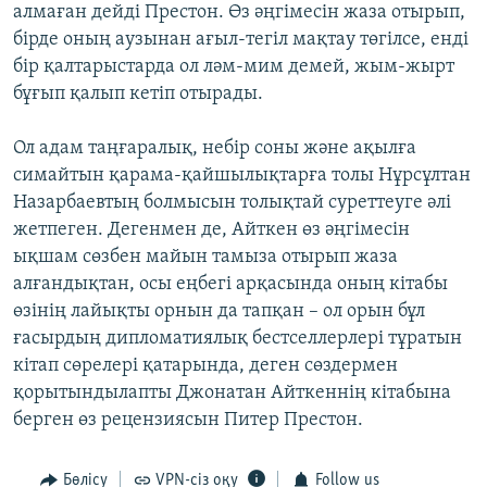
алмаған дейді Престон. Өз әңгімесін жаза отырып,
бірде оның аузынан ағыл-тегіл мақтау төгілсе, енді
бір қалтарыстарда ол ләм-мим демей, жым-жырт
бұғып қалып кетіп отырады.
Ол адам таңғаралық, небір соны және ақылға
симайтын қарама-қайшылықтарға толы Нұрсұлтан
Назарбаевтың болмысын толықтай суреттеуге әлі
жетпеген. Дегенмен де, Айткен өз әңгімесін
ықшам сөзбен майын тамыза отырып жаза
алғандықтан, осы еңбегі арқасында оның кітабы
өзінің лайықты орнын да тапқан – ол орын бұл
ғасырдың дипломатиялық бестселлерлері тұратын
кітап сөрелері қатарында, деген сөздермен
қорытындылапты Джонатан Айткеннің кітабына
берген өз рецензиясын Питер Престон.
Бөлісу
VPN-сіз оқу
Follow us