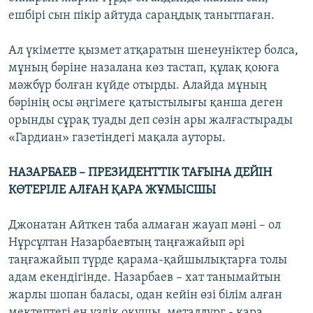
ешбірі сын пікір айтуда сараңдық танытпаған.
Ал үкіметте қызмет атқаратын шенеуніктер болса,
мұның бәріне назалана көз тастап, құлақ қоюға
мәжбүр болған күйде отырды. Алайда мұның
бәрінің осы әңгімеге қатыстылығы қанша деген
орынды сұрақ туады деп сөзін ары жалғастырады
«Гардиан» газетіндегі мақала ауторы.
НАЗАРБАЕВ – ПРЕЗИДЕНТТІК ТАҒЫНА ДЕЙІН
КӨТЕРІЛЕ АЛҒАН ҚАРА ЖҰМЫСШЫ
Джонатан Айткен таба алмаған жауап мәні – ол
Нұрсұлтан Назарбаевтың таңғажайып әрі
таңғажайып түрде қарама-қайшылықтарға толы
адам екендігінде. Назарбаев – хат танымайтын
жарлы шопан баласы, одан кейін өзі білім алған
мектептегі ең үздік оқушы, металлург - қара