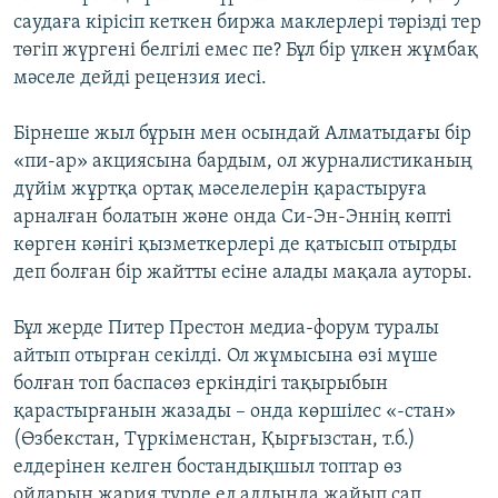
саудаға кірісіп кеткен биржа маклерлері тәрізді тер
төгіп жүргені белгілі емес пе? Бұл бір үлкен жұмбақ
мәселе дейді рецензия иесі.
Бірнеше жыл бұрын мен осындай Алматыдағы бір
«пи-ар» акциясына бардым, ол журналистиканың
дүйім жұртқа ортақ мәселелерін қарастыруға
арналған болатын және онда Си-Эн-Эннің көпті
көрген кәнігі қызметкерлері де қатысып отырды
деп болған бір жайтты есіне алады мақала ауторы.
Бұл жерде Питер Престон медиа-форум туралы
айтып отырған секілді. Ол жұмысына өзі мүше
болған топ баспасөз еркіндігі тақырыбын
қарастырғанын жазады – онда көршілес «-стан»
(Өзбекстан, Түркіменстан, Қырғызстан, т.б.)
елдерінен келген бостандықшыл топтар өз
ойларын жария түрде ел алдында жайып сап,