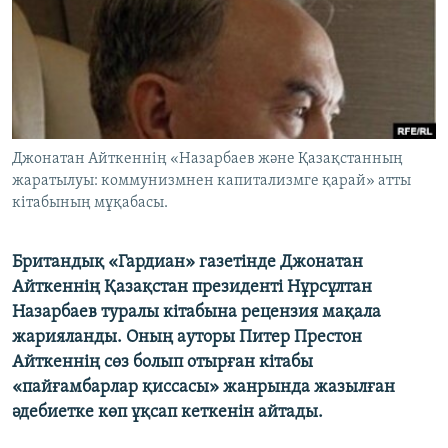
ЖАЗЫЛЫҢЫЗ
Басқа тілдерде
Джонатан Айткеннің «Назарбаев және Қазақстанның
жаратылуы: коммунизмнен капитализмге қарай» атты
кітабының мұқабасы.
Британдық «Гардиан» газетінде Джонатан
Айткеннің Қазақстан президенті Нұрсұлтан
Назарбаев туралы кітабына рецензия мақала
жарияланды. Оның ауторы Питер Престон
Айткеннің сөз болып отырған кітабы
«пайғамбарлар қиссасы» жанрында жазылған
әдебиетке көп ұқсап кеткенін айтады.