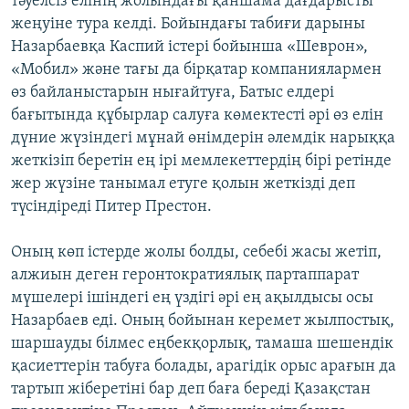
тәуелсіз елінің жолындағы қаншама дағдарысты
жеңуіне тура келді. Бойындағы табиғи дарыны
Назарбаевқа Каспий істері бойынша «Шеврон»,
«Мобил» және тағы да бірқатар компаниялармен
өз байланыстарын нығайтуға, Батыс елдері
бағытында құбырлар салуға көмектесті әрі өз елін
дүние жүзіндегі мұнай өнімдерін әлемдік нарыққа
жеткізіп беретін ең ірі мемлекеттердің бірі ретінде
жер жүзіне танымал етуге қолын жеткізді деп
түсіндіреді Питер Престон.
Оның көп істерде жолы болды, себебі жасы жетіп,
алжиын деген геронтократиялық партаппарат
мүшелері ішіндегі ең үздігі әрі ең ақылдысы осы
Назарбаев еді. Оның бойынан керемет жылпостық,
шаршауды білмес еңбекқорлық, тамаша шешендік
қасиеттерін табуға болады, арагідік орыс арағын да
тартып жіберетіні бар деп баға береді Қазақстан