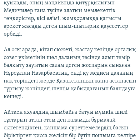
қуылады, оның маңайында қитұрқылығын
Медичилер ғана түсіне алатын мемлекеттік
төңкерістер, кісі өлімі, жемқорлыққа қатысты
әрекет жасады деген шым-шытырық қауесеттер
өрбиді.
Ал осы арада, кітап сюжеті, жастау кезінде орталық
совет үкіметінің шөл даланың төсінде алып темір
балқыту зауытын салам деген жоспарын сынаған
Нұрсұлтан Назарбаевтың, енді қу медиен даланың
нақ төріндегі жерде Қазақстанның жаңа астанасын
тұрғызу жөніндегі шешім қабылдағанын баяндауға
көшеді.
Айткен ахуалдың шымбайға батуы мүмкін шилі
тұстарын аттап өтем деп қаламды бұрмалай
сілтегендіктен, қаншама суреттемелердің басын
біріктірген қисса желісін бір бүтін пошымға келтіре