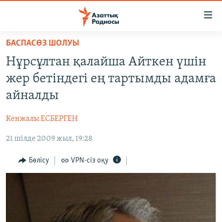
Accessibility
links
Skip
БАСПАСӨЗ ШОЛУЫ
to
ЖАҢАЛЫҚТАР
Нұрсұлтан қалайша Айткен үшін
main
САЯСАТ
content
жер бетіндегі ең тартымды адамға
AZATTYQTV
Skip
айналды
to
ҚАҢТАР ОҚИҒАСЫ
main
Кенжалы ЕСБЕРГЕН
АДАМ ҚҰҚЫҚТАРЫ
Navigation
Skip
21 шілде 2009 жыл, 19:28
ӘЛЕУМЕТ
to
ӘЛЕМ
Бөлісу
VPN-сіз оқу
Search
АРНАЙЫ ЖОБАЛАР
Русский