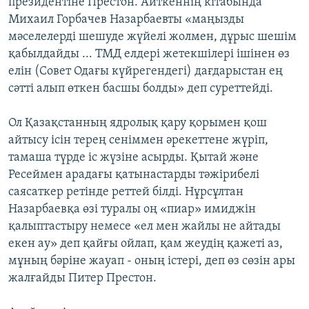
президентіне Престон. Айткеннің кітабында
Михаил Горбачев Назарбаевты «маңызды
мәселелерді шешуде жүйелі жолмен, дұрыс шешім
қабылдайды ... ТМД елдері жетекшілері ішінен өз
елін (Совет Одағы күйрегендегі) дағдарыстан ең
сәтті алып өткен басшы болды» деп суреттейді.
Ол Қазақстанның ядролық қару қорымен қош
айтысу ісін терең сеніммен әрекеттене жүріп,
тамаша түрде іс жүзіне асырды. Қытай және
Ресеймен арадағы қатынастарды тәжірибелі
саясаткер ретінде реттей білді. Нұрсұлтан
Назарбаевқа өзі туралы оң «пиар» имиджін
қалыптастыру немесе «ел мен жайлы не айтады
екен ау» деп қайғы ойлап, қам жеудің қажеті аз,
мұның бәріне жауап - оның істері, деп өз сөзін ары
жалғайды Питер Престон.