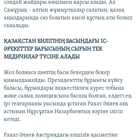
сондай жайдары көңілмен қарсы алады. Ал
Самұрық – алтын жұмыртқалар салатын, қазақ
аңыздарында сөз болатын киелі құстың аты болып
саналады.
ҚАЗАҚСТАН БИЛІГІНІҢ БАСЫНДАҒЫ ІС-
ӘРЕКЕТТЕР БАРЫСЫНЫҢ СЫРЫН ТЕК
МЕДИЧИЛАР ТҮСІНЕ АЛАДЫ
Жел болмаса шөптің басы бекерден бекер
қимылдамайды. Президенттің бұрынғы күйеу
баласы, бұрындары лаңкестікпен күрес тобына
және салық полициясына басшы болған, елдегі ең
ірі телеарнаны уысында ұстаған Рахат Әлиев аяқ
астынан Нұрсұлтан Назарбаевтың кәріне ілігіп
кетеді.
Рахат Әлиев Австриядағы елшілік қызметіне