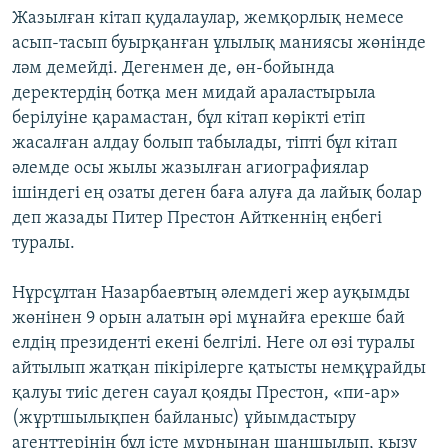
Жазылған кітап қудалаулар, жемқорлық немесе
асып-тасып буырқанған ұлылық маниясы жөнінде
ләм демейді. Дегенмен де, өн-бойында
деректердің ботқа мен мидай араластырыла
берілуіне қарамастан, бұл кітап көрікті етіп
жасалған алдау болып табылады, тіпті бұл кітап
әлемде осы жылы жазылған агиографиялар
ішіндегі ең озаты деген баға алуға да лайық болар
деп жазады Питер Престон Айткеннің еңбегі
туралы.
Нұрсұлтан Назарбаевтың әлемдегі жер ауқымды
жөнінен 9 орын алатын әрі мұнайға ерекше бай
елдің президенті екені белгілі. Неге ол өзі туралы
айтылып жатқан пікірілерге қатысты немқұрайды
қалуы тиіс деген сауал қояды Престон, «пи-ар»
(жұртшылықпен байланыс) ұйымдастыру
агенттерінің бұл істе мұрнынан шаншылып, қызу