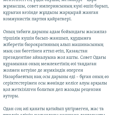
жұмысшы, совет империясының күні өшіп барып,
құрыған кезінде жұлдызы жарқырай жанған
коммунистік партия қайраткері.
Оның табиғи дарыны адам бойындағы жасампаз
тіршілік күшін басып-жаншып, құрдымға
жіберетін бюрократияның алып машинасының
мың сан бөгетінен аттап өтіп, Қазақстан
президентіне айналуына жол ашты. Совет Одағы
құрамынан оның мемлекетінің өзі таңдаған
жолмен кетуіне де мүмкіндік әперген
Назарбаевтың нақ осы дарыны еді – бұған оның өз
серіктестерімен осы жөнінде келісе алуы арқылы
қол жеткізілген болатын деп жазады рецензия
ауторы.
Одан соң әлі қанаты қатайып үлгірмеген, жас та