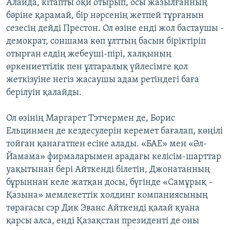
Алайда, кітапты оқи отырып, осы жазылғанның
бәріне қарамай, бір нәрсенің жетпей тұрғанын
сезесің дейді Престон. Ол өзіне енді жол бастаушы -
демократ, соншама көп ұлттың басын біріктіріп
отырған елдің жебеуші-пірі, халқының
өркениеттілік пен ұлтаралық үйлесімге қол
жеткізуіне негіз жасаушы адам ретіндегі баға
берілуін қалайды.
Ол өзінің Маргарет Тэтчермен де, Борис
Ельцинмен де кездесулерін керемет бағалап, көңілі
тойған қанағатпен есіне алады. «БАЕ» мен «Әл-
Йамама» фирмаларымен арадағы келісім-шарттар
уақытынан бері Айткенді білетін, Джонатанның
бұрыннан келе жатқан досы, бүгінде «Самұрық –
Қазына» мемлекеттік холдинг компаниясының
төрағасы сэр Дик Эванс Айткенді қалай қуана
қарсы алса, енді Қазақстан президенті де оны