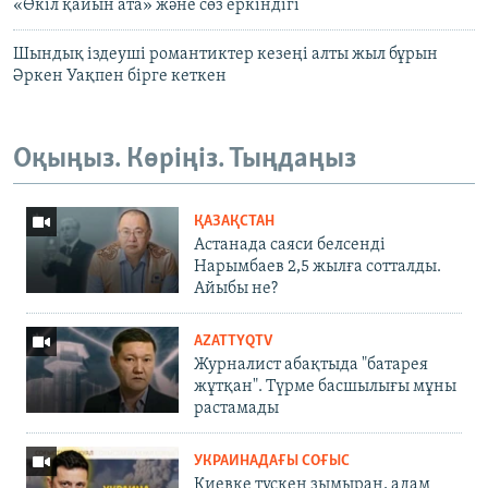
«Өкіл қайын ата» және сөз еркіндігі
Шындық іздеуші романтиктер кезеңі алты жыл бұрын
Әркен Уақпен бірге кеткен
Оқыңыз. Көріңіз. Тыңдаңыз
ҚАЗАҚСТАН
Астанада саяси белсенді
Нарымбаев 2,5 жылға сотталды.
Айыбы не?
AZATTYQTV
Журналист абақтыда "батарея
жұтқан". Түрме басшылығы мұны
растамады
УКРАИНАДАҒЫ СОҒЫС
Киевке түскен зымыран, адам