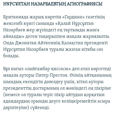
НҰРСҰЛТАН НАЗАРБАЕВТЫҢ АГИОГРАФИЯСЫ
Британияда жарық көретін «Гардиан» газетінің
жексенбі күнгі санында «Қалай Нұрсұлтан
Назарбаев жер жүзіндегі ең тартымды жанға
айналды» деген тақырыппен мақала жариялапты.
Онда Джонатан Айткеннің Қазақстан президенті
Нұрсұлтан Назарбаев туралы жазған кітабы сөз
болады.
Бұл нағыз «пайғамбар қиссасы» деп атап көрсетеді
мақала ауторы Питер Престон. Өзінің айтқанының
шындық екендігін дәлелдеу үшін, кітап ауторы
президенттің достарының ол жөніндегі оң пікіріне
(немесе ол туралы теріс пікір айтудан қорқатын
адамдардың орынды деуге келіңкіремейтін асыра
дәріптеуіне) сүйенеді.