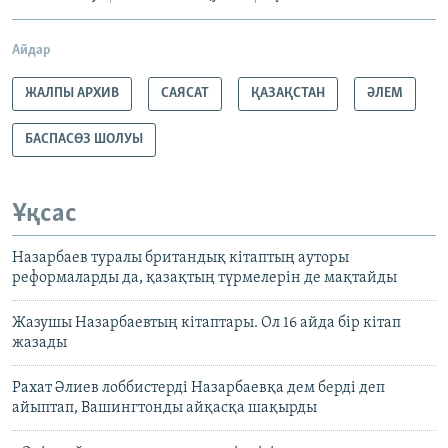
Айдар
ЖАЛПЫ АРХИВ
САЯСАТ
ҚАЗАҚСТАН
ӘЛЕМ
БАСПАСӨЗ ШОЛУЫ
Ұқсас
Назарбаев туралы британдық кітаптың ауторы
реформаларды да, қазақтың түрмелерін де мақтайды
Жазушы Назарбаевтың кітаптары. Ол 16 айда бір кітап
жазады
Рахат Әлиев лоббистерді Назарбаевқа дем берді деп
айыптап, Вашингтонды айқасқа шақырды