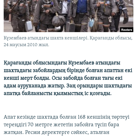
ЖАЗЫЛЫҢЫЗ
Басқа тілдерде
Күзембаев атындағы шахта кеншілері. Қарағанды облысы,
24 маусым 2010 жыл.
Қарағанды облысындағы Күзембаев атындағы
шахтадағы забойлардың бірінде болған апаттан екі
кенші мерт болды. Осы забойда болған тағы екі
адам ауруханада жатыр. Заң орындары шахтадағы
апатқа байланысты қылмыстық іс қозғады.
Апат кезінде шахтада болған 168 кеншінің төртеуі
тереңдігі 70 метрге жететін забойға түсіп бара
жатқан. Ресми деректерге сәйкес, аталған