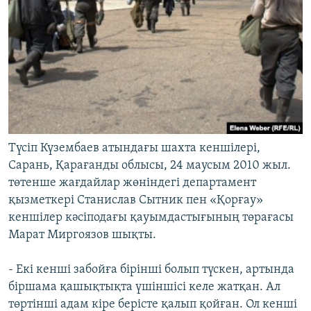
Түсіп Күзембаев атындағы шахта кеншілері,
Сарань, Қарағанды облысы, 24 маусым 2010 жыл.
төтенше жағдайлар жөніндегі департамент
қызметкері Станислав Сытник пен «Қорғау»
кеншілер кәсіподағы қауымдастығының төрағасы
Марат Миргоязов шықты.
- Екі кенші забойға бірінші болып түскен, артында
біршама қашықтықта үшіншісі келе жатқан. Ал
төртінші адам кіре берісте қалып қойған. Ол кенші