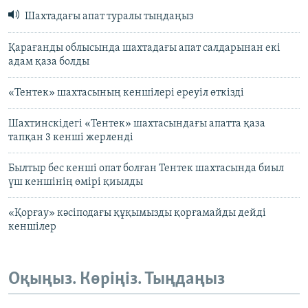
Шахтадағы апат туралы тыңдаңыз
Қарағанды облысында шахтадағы апат салдарынан екі
адам қаза болды
«Тентек» шахтасының кеншілері ереуіл өткізді
Шахтинскідегі «Тентек» шахтасындағы апатта қаза
тапқан 3 кенші жерленді
Былтыр бес кенші опат болған Тентек шахтасында биыл
үш кеншінің өмірі қиылды
«Қорғау» кәсіподағы құқымызды қорғамайды дейді
кеншілер
Оқыңыз. Көріңіз. Тыңдаңыз