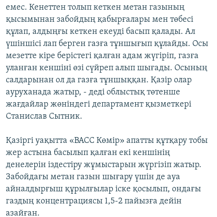
емес. Кенеттен толып кеткен метан газының
қысымынан забойдың қабырғалары мен төбесі
құлап, алдыңғы кеткен екеуді басып қалады. Ал
үшіншісі лап берген газға тұншығып құлайды. Осы
мезетте кіре берістегі қалған адам жүгіріп, газға
уланған кеншіні өзі сүйреп алып шығады. Осының
салдарынан ол да газға тұншыққан. Қазір олар
ауруханада жатыр, - деді облыстық төтенше
жағдайлар жөніндегі департамент қызметкері
Станислав Сытник.
Қазіргі уақытта «ВАСС Көмір» апатты құтқару тобы
жер астына басылып қалған екі кеншінің
денелерін іздестіру жұмыстарын жүргізіп жатыр.
Забойдағы метан газын шығару үшін де ауа
айналдырғыш құрылғылар іске қосылып, ондағы
газдың концентрациясы 1,5-2 пайызға дейін
азайған.