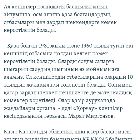
Ал кеншілер кәсіподағы басшылығының
айтуынша, осы апатта қаза болғандардың
отбасылары мен зардап шеккендерге көмек
көрсетілетін болады.
- Қаза болған 1981 жылы және 1960 жылы туған екі
кеншінің отбасына қолдан келген көмек
көрсетілетін болады. Оларды соңғы сапарға
шығарып салудың шығынын өз мойнымызға
аламыз. Ол кеншілердің отбасыларына олардың 10
жылдық жалақылары төленетін болады. Сонымен
қатар зардап шеккен кеншілерге де материалдық
көмектер көретіледі. Олар қазір ауруханада,
жағдайлары орташа, - деді «Қорғау» кеншілер
кәсіподағының төрағасы Марат Миргоязов.
Қазір Қарағанды облыстық ішкі істер басқармасы
аталған жағдайға байланысты ҚР ҚК 245 бабының