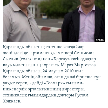
Қарағанды облыстық төтенше жағдайлар
жөніндегі департамент қызметкері Станислав
Сытник (сол жақта) пен «Қорғау» кәсіподақтар
қауымдастығының төрағасы Марат Миргоязов.
Қарағанды облысы, 24 маусым 2010 жыл.
боламыз. Менің ойымша, оған да әлі бірнеше күн
уақыт керек, - дейді «Геомарк» ғылыми-
инженерлік орталығынының директоры,
техникалық ғылымдардың докторы Рустам
Ходжаев.