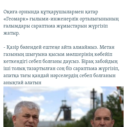
Оқиға орнында құтқарушылармен қатар
«Геомарк» ғылыми-инженерлік орталығынының
ғалымдары сараптама жұмыстарын жүргізіп
жатыр.
- Қазір бәлендей ештеңе айта алмаймыз. Метан
газының шығуына қысым мөлшерінің көбейіп
кеткендігі себеп болғаны даусыз. Бірақ забойдың
іші толық тазартылған соң біз сараптама жүргізіп,
апатқа тағы қандай нәрселердің себеп болғанын
анықтай алатын