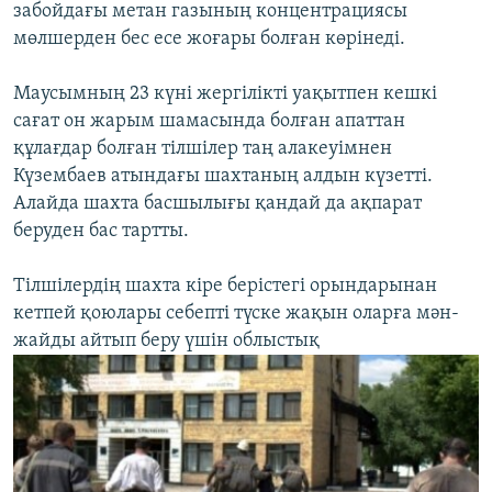
забойдағы метан газының концентрациясы
мөлшерден бес есе жоғары болған көрінеді.
Маусымның 23 күні жергілікті уақытпен кешкі
сағат он жарым шамасында болған апаттан
құлағдар болған тілшілер таң алакеуімнен
Күзембаев атындағы шахтаның алдын күзетті.
Алайда шахта басшылығы қандай да ақпарат
беруден бас тартты.
Тілшілердің шахта кіре берістегі орындарынан
кетпей қоюлары себепті түске жақын оларға мән-
жайды айтып беру үшін облыстық