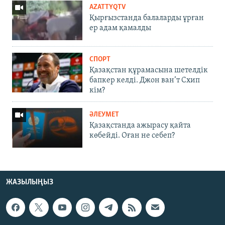
AZATTYQTV
Қырғызстанда балаларды ұрған
ер адам қамалды
СПОРТ
Қазақстан құрамасына шетелдік
бапкер келді. Джон ван’т Схип
кім?
ӘЛЕУМЕТ
Қазақстанда ажырасу қайта
көбейді. Оған не себеп?
ЖАЗЫЛЫҢЫЗ