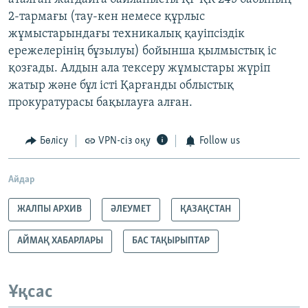
2-тармағы (тау-кен немесе құрлыс
жұмыстарындағы техникалық қауіпсіздік
ережелерінің бұзылуы) бойынша қылмыстық іс
қозғады. Алдын ала тексеру жұмыстары жүріп
жатыр және бұл істі Қарғанды облыстық
прокуратурасы бақылауға алған.
Бөлісу
VPN-сіз оқу
Follow us
Айдар
ЖАЛПЫ АРХИВ
ӘЛЕУМЕТ
ҚАЗАҚСТАН
АЙМАҚ ХАБАРЛАРЫ
БАС ТАҚЫРЫПТАР
Ұқсас