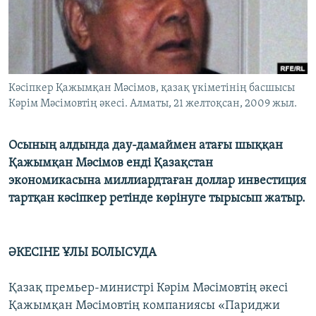
ЖАЗЫЛЫҢЫЗ
Басқа тілдерде
Кәсіпкер Қажымқан Мәсімов, қазақ үкіметінің басшысы
Кәрім Мәсімовтің әкесі. Алматы, 21 желтоқсан, 2009 жыл.
Осының алдында дау-дамаймен атағы шыққан
Қажымқан Мәсімов енді Қазақстан
экономикасына миллиардтаған доллар инвестиция
тартқан кәсіпкер ретінде көрінуге тырысып жатыр.
ӘКЕСІНЕ ҰЛЫ БОЛЫСУДА
Қазақ премьер-министрі Кәрім Мәсімовтің әкесі
Қажымқан Мәсімовтің компаниясы «Париджи