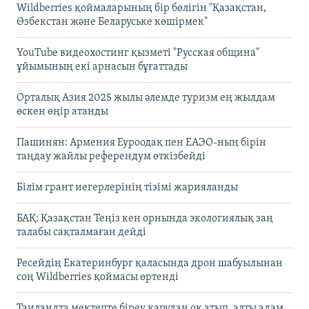
Wildberries қоймаларының бір бөлігін "Қазақстан,
Өзбекстан және Беларуське көшірмек"
YouTube видеохостинг қызметі "Русская община"
ұйымының екі арнасын бұғаттады
Орталық Азия 2025 жылы әлемде туризм ең жылдам
өскен өңір атанды
Пашинян: Армения Еуроодақ пен ЕАЭО-ның бірін
таңдау жайлы референдум өткізбейді
Білім грант иегерлерінің тізімі жарияланды
БАҚ: Қазақстан Теңіз кен орнында экологиялық заң
талабы сақталмаған дейді
Ресейдің Екатеринбург қаласында дрон шабуылынан
соң Wildberries қоймасы өртенді
Таиландта мектепте біреу қарудан оқ атып, алты адам