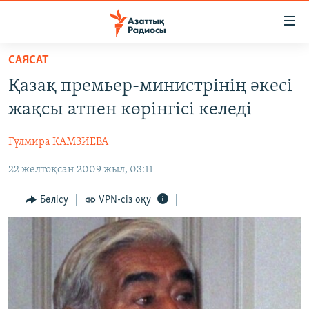
Accessibility
links
Skip
САЯСАТ
to
ЖАҢАЛЫҚТАР
Қазақ премьер-министрінің әкесі
main
САЯСАТ
content
жақсы атпен көрінгісі келеді
AZATTYQTV
Skip
to
Гүлмира ҚАМЗИЕВА
ҚАҢТАР ОҚИҒАСЫ
main
22 желтоқсан 2009 жыл, 03:11
АДАМ ҚҰҚЫҚТАРЫ
Navigation
Skip
ӘЛЕУМЕТ
Бөлісу
VPN-сіз оқу
to
ӘЛЕМ
Search
АРНАЙЫ ЖОБАЛАР
Русский