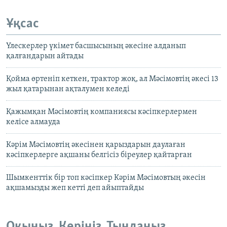
Ұқсас
Үлескерлер үкімет басшысының әкесіне алданып
қалғандарын айтады
Қойма өртеніп кеткен, трактор жоқ, ал Мәсімовтің әкесі 13
жыл қатарынан ақталумен келеді
Қажымқан Мәсімовтің компаниясы кәсіпкерлермен
келісе алмауда
Кәрім Мәсімовтің әкесінен қарыздарын даулаған
кәсіпкерлерге ақшаны белгісіз біреулер қайтарған
Шымкенттік бір топ кәсіпкер Кәрім Мәсімовтың әкесін
ақшамызды жеп кетті деп айыптайды
Оқыңыз. Көріңіз. Тыңдаңыз