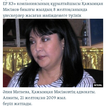
ЕР КЗ» компаниясының құрылтайшысы Қажымқан
Мәсімов биылғы жылдың 8 желтоқсанында
үлескерлер жасаған мәлімдемеге түсінік
Әлия Матаева, Қажымқан Мәсімовтің адвокаты.
Алматы, 21 желтоқсан 2009 жыл.
беріп жатпады.