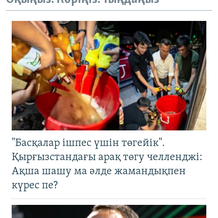
"Басқалар ішпес үшін төгейік".
Қырғызстандағы арақ төгу челленджі:
Ақша шашу ма әлде жамандықпен
күрес пе?