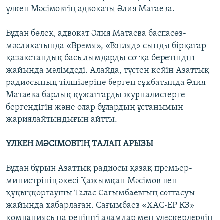
үлкен Мәсімовтің адвокаты Әлия Матаева.
Бұдан бөлек, адвокат Әлия Матаева баспасөз-
мәслихатында «Время», «Взгляд» сынды бірқатар
қазақстандық басылымдарды сотқа беретіндігі
жайында мәлімдеді. Алайда, түстен кейін Азаттық
радиосының тілшілеріне берген сұхбатында Әлия
Матаева барлық құжаттарды журналистерге
бергендігін және олар бұлардың ұстанымын
жариялайтындығын айтты.
ҮЛКЕН МӘСІМОВТІҢ ТАЛАП АРЫЗЫ
Бұдан бұрын Азаттық радиосы қазақ премьер-
министрінің әкесі Қажымқан Мәсімов пен
құқыққорғаушы Талас Сағымбаевтың соттасуы
жайында хабарлаған. Сағымбаев «ХАC-ЕР КЗ»
компаниясына ренішті адамдар мен үлескерлердің