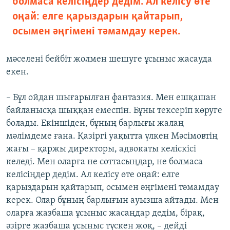
болмаса келісіңдер дедім. Ал келісу өте
оңай: елге қарыздарын қайтарып,
осымен әңгімені тәмамдау керек.
мәселені бейбіт жолмен шешуге ұсыныс жасауда
екен.
– Бұл ойдан шығарылған фантазия. Мен ешқашан
байланысқа шыққан емеспін. Бұны тексеріп көруге
болады. Екіншіден, бұның барлығы жалаң
мәлімдеме ғана. Қазіргі уақытта үлкен Мәсімовтің
жағы – қаржы директоры, адвокаты келіскісі
келеді. Мен оларға не соттасыңдар, не болмаса
келісіңдер дедім. Ал келісу өте оңай: елге
қарыздарын қайтарып, осымен әңгімені тәмамдау
керек. Олар бұның барлығын ауызша айтады. Мен
оларға жазбаша ұсыныс жасаңдар дедім, бірақ,
әзірге жазбаша ұсыныс түскен жоқ, – дейді