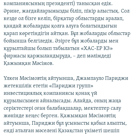
компаниясының президенті) танысқан едік.
Әрине, жағдайларымызды біліп, пікір алыстық. Сол
кезде ол бізге келіп, бірқатар облыстарды аралап,
қандай жобаларды қолға алуға болатындығын
қарап көретіндігін айтқан. Бұл жобаларды облыстар
бойынша белгіледік. Әзірге бұл жобаларды мен
құрылтайшы болып табылатын «ХАC-ЕР КЗ»
фирмасы қаржыландыруда, – деп мәлімдеді
Қажымқан Мәсімов.
Үлкен Мәсімовтің айтуынша, Джампауло Париджи
жетекшілік ететін «Париджи групп»
инвестициялық компаниясы қонақ үй
құрылысымен айналысады. Алайда, оның жаңа
серіктестері оған балабақшалар, мектептер салу
жөнінде кеңес берген. Қажымқан Мәсімовтің
айтуынша, Париджи бұл ұсынысты қабыл алыпты,
енді аталған мәселені Қазақстан үкіметі шешіп