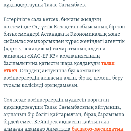
құқыққорғаушы Талас Сағымбаев.
Естеріңізге сала кетсек, биылғы жылдың
көктемінде Оңтүстік Қазақстан облысының бір топ
бизнесмендері Астанадағы Экономикалық және
сыбайлас жемқорлықпен күрес жөніндегі агенттік
(қаржы полициясы) ғимаратының алдына
жиналып «ХАC-ЕР КЗ» компаниясының
басшылығына қатысты шара қолдануды
талап
еткен
. Олардың айтуынша бұл компания
кәсіпкерлердің ақшасын алып, бірақ, цемент беру
туралы келісімді орындамаған.
Сол кезде кәсіпкерлердің мүддесін қорғаған
құқыққорғаушы Талас Сағымбаевтың айтуынша,
ақшаның бір бөлігі қайтарылған, бірақ барлығына
бірдей емес. Кейінірек ақшасын қайтып ала
алмаған адамдар Алматыда
баспасөз-мәслихатын