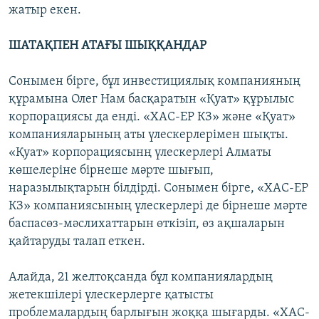
жатыр екен.
ШАТАҚПЕН АТАҒЫ ШЫҚҚАНДАР
Сонымен бірге, бұл инвестициялық компанияның
құрамына Олег Нам басқаратын «Қуат» құрылыс
корпорациясы да енді. «ХАC-ЕР КЗ» және «Қуат»
компанияларының аты үлескерлерімен шықты.
«Қуат» корпорациясынң үлескерлері Алматы
көшелеріне бірнеше мәрте шығып,
наразылықтарын білдірді. Сонымен бірге, «ХАC-ЕР
КЗ» компаниясының үлескерлері де бірнеше мәрте
баспасөз-мәслихаттарын өткізіп, өз ақшаларын
қайтаруды талап еткен.
Алайда, 21 желтоқсанда бұл компаниялардың
жетекшілері үлескерлерге қатысты
проблемалардың барлығын жоққа шығарды. «ХАC-