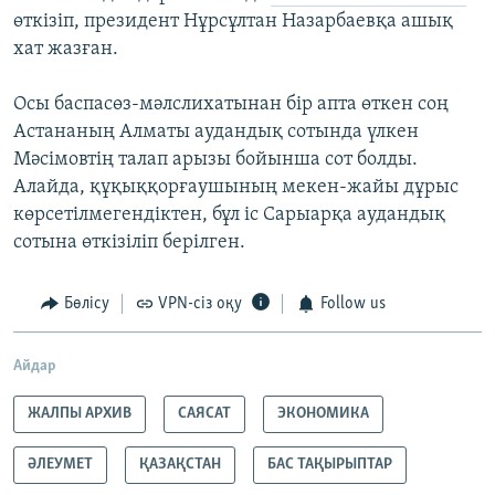
өткізіп, президент Нұрсұлтан Назарбаевқа ашық
хат жазған.
Осы баспасөз-мәлслихатынан бір апта өткен соң
Астананың Алматы аудандық сотында үлкен
Мәсімовтің талап арызы бойынша сот болды.
Алайда, құқыққорғаушының мекен-жайы дұрыс
көрсетілмегендіктен, бұл іс Сарыарқа аудандық
сотына өткізіліп берілген.
Бөлісу
VPN-сіз оқу
Follow us
Айдар
ЖАЛПЫ АРХИВ
САЯСАТ
ЭКОНОМИКА
ӘЛЕУМЕТ
ҚАЗАҚСТАН
БАС ТАҚЫРЫПТАР