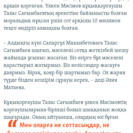
құқын қорғаған. Үлкен Мәсімов құқыққорғаушы
Талас Сағымбаевтың әрекетіне байланысты болған
моральдық нұқсан үшін сот арқылы 10 миллион
теңге өндіріп алмақшы болған.
– Алдыңғы күні Сапаргүл Маханбетоваға Талас
Сағымбаев шығып, мәселені сотқа жеткізбей шешу
жайында ұсыныс жасаған. Біз әзірге бұл мәселені
қарастырып жатырмыз. Біз келіссөздер жасауға
даярмыз. Бірақ, қояр бір шартымыз бар. Ол жария
түрде бізден кешірім сұрауы керек, – деді Әлия
Матаева.
Құқықорғаушы Талас Сағымбаев үлкен Мәсімовтің
қорғаушыларына бірінші болып шыққанын жоққа
шығарады. Оның айтуынша,
олардың өзі бұған
Мен оларға не соттасыңдар, не