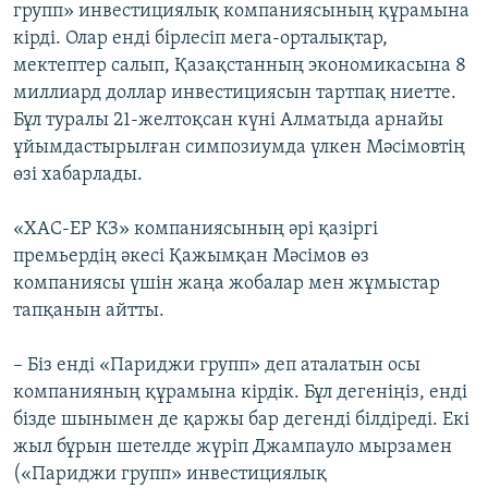
групп» инвестициялық компаниясының құрамына
кірді. Олар енді бірлесіп мега-орталықтар,
мектептер салып, Қазақстанның экономикасына 8
миллиард доллар инвестициясын тартпақ ниетте.
Бұл туралы 21-желтоқсан күні Алматыда арнайы
ұйымдастырылған симпозиумда үлкен Мәсімовтің
өзі хабарлады.
«ХАC-ЕР КЗ» компаниясының әрі қазіргі
премьердің әкесі Қажымқан Мәсімов өз
компаниясы үшін жаңа жобалар мен жұмыстар
тапқанын айтты.
– Біз енді «Париджи групп» деп аталатын осы
компанияның құрамына кірдік. Бұл дегеніңіз, енді
бізде шынымен де қаржы бар дегенді білдіреді. Екі
жыл бұрын шетелде жүріп Джампауло мырзамен
(«Париджи групп» инвестициялық