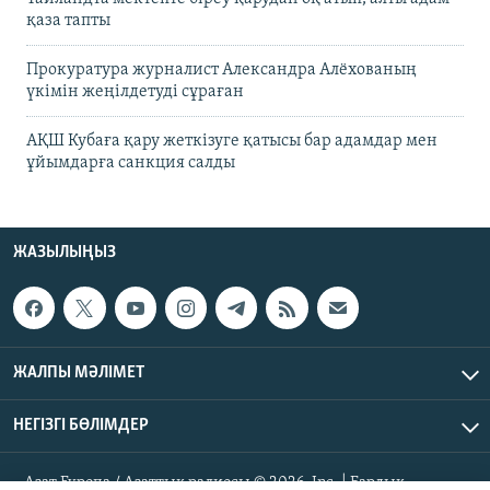
қаза тапты
Прокуратура журналист Александра Алёхованың
үкімін жеңілдетуді сұраған
АҚШ Кубаға қару жеткізуге қатысы бар адамдар мен
ұйымдарға санкция салды
ЖАЗЫЛЫҢЫЗ
ЖАЛПЫ МӘЛІМЕТ
НЕГІЗГІ БӨЛІМДЕР
Азат Еуропа / Азаттық радиосы © 2026, Inc. | Барлық