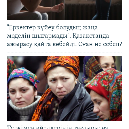
"Еркектер күйеу болудың жаңа
моделін шығармады". Қазақстанда
ажырасу қайта көбейді. Оған не себеп?
Түркімен әйелдерінің тағдыры: өз