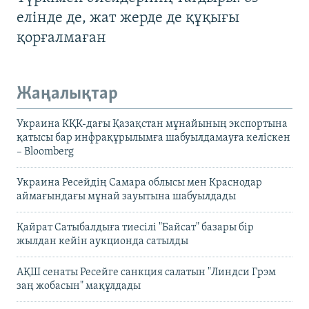
елінде де, жат жерде де құқығы
қорғалмаған
Жаңалықтар
Украина КҚК-дағы Қазақстан мұнайының экспортына
қатысы бар инфрақұрылымға шабуылдамауға келіскен
– Bloomberg
Украина Ресейдің Самара облысы мен Краснодар
аймағындағы мұнай зауытына шабуылдады
Қайрат Сатыбалдыға тиесілі "Байсат" базары бір
жылдан кейін аукционда сатылды
АҚШ сенаты Ресейге санкция салатын "Линдси Грэм
заң жобасын" мақұлдады