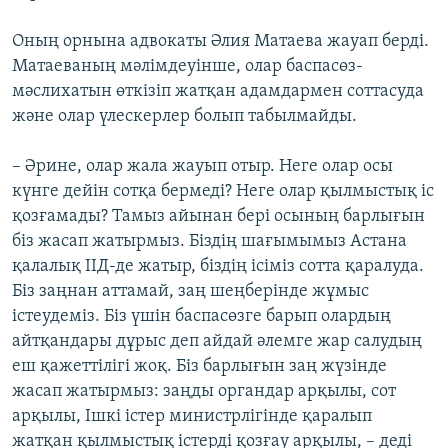
Оның орнына адвокаты Әлия Матаева жауап берді.
Матаеваның мәлімдеуінше, олар баспасөз-
мәслихатын өткізіп жатқан адамдармен соттасуда
және олар үлескерлер болып табылмайды.
– Әрине, олар жала жауып отыр. Неге олар осы
күнге дейін сотқа бермеді? Неге олар қылмыстық іс
қозғамады? Тамыз айынан бері осының барлығын
біз жасап жатырмыз. Біздің шағымымыз Астана
қалалық ІІД-де жатыр, біздің ісіміз сотта қаралуда.
Біз заңнан аттамай, заң шеңберінде жұмыс
істеудеміз. Біз үшін баспасөзге барып олардың
айтқандары дұрыс деп айдай әлемге жар салудың
еш қажеттілігі жоқ. Біз барлығын заң жүзінде
жасап жатырмыз: заңды органдар арқылы, сот
арқылы, Ішкі істер министрлігінде қаралып
жатқан қылмыстық істерді қозғау арқылы, – деді