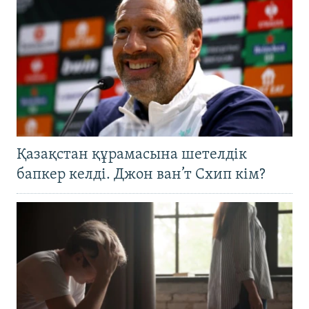
Қазақстан құрамасына шетелдік
бапкер келді. Джон ван’т Схип кім?