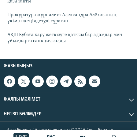
қаза тапты
Прокуратура журналист Александра Алёхованың
үкімін жеңілдетуді сұраған
АҚШ Кубаға қару жеткізуге қатысы бар адамдар мен
ұйымдарға санкция салды
ЖАЗЫЛЫҢЫЗ
ЖАЛПЫ МӘЛІМЕТ
НЕГІЗГІ БӨЛІМДЕР
Азат Еуропа / Азаттық радиосы © 2026, Inc. | Барлық
құқықтары қорғалған