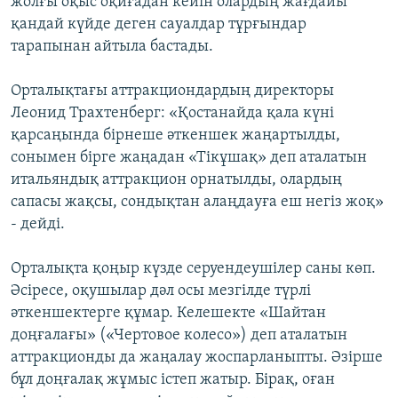
жолғы оқыс оқиғадан кейін олардың жағдайы
қандай күйде деген сауалдар тұрғындар
тарапынан айтыла бастады.
Орталықтағы аттракциондардың директоры
Леонид Трахтенберг: «Қостанайда қала күні
қарсаңында бірнеше әткеншек жаңартылды,
сонымен бірге жаңадан «Тікұшақ» деп аталатын
итальяндық аттракцион орнатылды, олардың
сапасы жақсы, сондықтан алаңдауға еш негіз жоқ»
- дейді.
Орталықта қоңыр күзде серуендеушілер саны көп.
Әсіресе, оқушылар дәл осы мезгілде түрлі
әткеншектерге құмар. Келешекте «Шайтан
доңғалағы» («Чертовое колесо») деп аталатын
аттракционды да жаңалау жоспарланыпты. Әзірше
бұл доңғалақ жұмыс істеп жатыр. Бірақ, оған