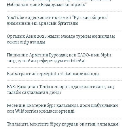
Өзбекстан және Беларуське көшірмек"
YouTube видеохостинг қызметі "Русская община"
ұйымының екі арнасын бұғаттады
Орталық Азия 2025 жылы әлемде туризм ең жылдам
өскен өңір атанды
Пашинян: Армения Еуроодақ пен ЕАЭО-ның бірін
таңдау жайлы референдум өткізбейді
Білім грант иегерлерінің тізімі жарияланды
БАҚ: Қазақстан Теңіз кен орнында экологиялық заң
талабы сақталмаған дейді
Ресейдің Екатеринбург қаласында дрон шабуылынан
соң Wildberries қоймасы өртенді
Таиландта мектепте біреу қарудан оқ атып, алты адам