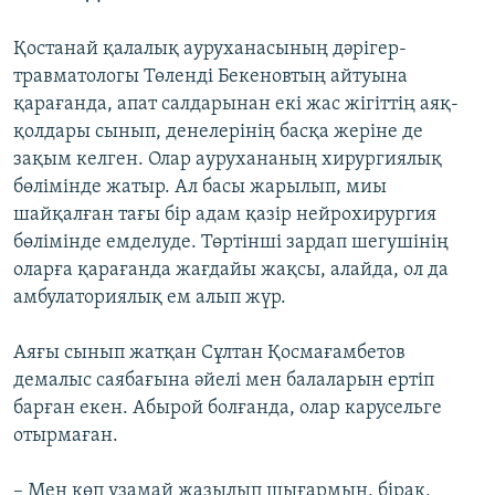
Қостанай қалалық ауруханасының дәрігер-
травматологы Төленді Бекеновтың айтуына
қарағанда, апат салдарынан екі жас жігіттің аяқ-
қолдары сынып, денелерінің басқа жеріне де
зақым келген. Олар аурухананың хирургиялық
бөлімінде жатыр. Ал басы жарылып, миы
шайқалған тағы бір адам қазір нейрохирургия
бөлімінде емделуде. Төртінші зардап шегушінің
оларға қарағанда жағдайы жақсы, алайда, ол да
амбулаториялық ем алып жүр.
Аяғы сынып жатқан Сұлтан Қосмағамбетов
демалыс саябағына әйелі мен балаларын ертіп
барған екен. Абырой болғанда, олар карусельге
отырмаған.
– Мен көп ұзамай жазылып шығармын, бірақ,