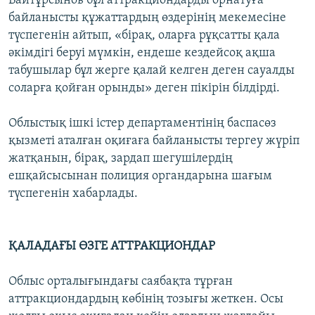
Байтұрсынов бұл аттракциондарды орнатуға
байланысты құжаттардың өздерінің мекемесіне
түспегенін айтып, «бірақ, оларға рұқсатты қала
әкімдігі беруі мүмкін, ендеше кездейсоқ ақша
табушылар бұл жерге қалай келген деген сауалды
соларға қойған орынды» деген пікірін білдірді.
Облыстық ішкі істер департаментінің баспасөз
қызметі аталған оқиғаға байланысты тергеу жүріп
жатқанын, бірақ, зардап шегушілердің
ешқайсысынан полиция органдарына шағым
түспегенін хабарлады.
ҚАЛАДАҒЫ ӨЗГЕ АТТРАКЦИОНДАР
Облыс орталығындағы саябақта тұрған
аттракциондардың көбінің тозығы жеткен. Осы