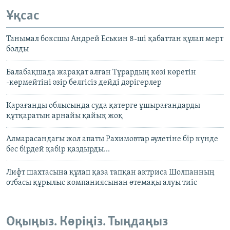
Ұқсас
Танымал боксшы Андрей Еськин 8-ші қабаттан құлап мерт
болды
Балабақшада жарақат алған Тұрардың көзі көретін
-көрмейтіні әзір белгісіз дейді дәрігерлер
Қарағанды облысында суда қатерге ұшырағандарды
құтқаратын арнайы қайық жоқ
Алмарасандағы жол апаты Рахимовтар әулетіне бір күнде
бес бірдей қабір қаздырды...
Лифт шахтасына құлап қаза тапқан актриса Шолпанның
отбасы құрылыс компаниясынан өтемақы алуы тиіс
Оқыңыз. Көріңіз. Тыңдаңыз