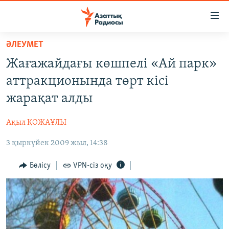
Accessibility
links
Skip
ӘЛЕУМЕТ
to
ЖАҢАЛЫҚТАР
Жағажайдағы көшпелі «Ай парк»
main
САЯСАТ
content
аттракционында төрт кісі
AZATTYQTV
Skip
жарақат алды
to
ҚАҢТАР ОҚИҒАСЫ
main
Ақыл ҚОЖАҰЛЫ
АДАМ ҚҰҚЫҚТАРЫ
Navigation
Skip
3 қыркүйек 2009 жыл, 14:38
ӘЛЕУМЕТ
to
ӘЛЕМ
Бөлісу
VPN-сіз оқу
Search
АРНАЙЫ ЖОБАЛАР
Русский