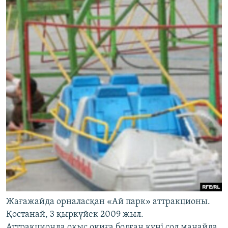
Жағажайда орналасқан «Ай парк» аттракционы.
Қостанай, 3 қыркүйек 2009 жыл.
Аттракционда оқыс оқиға болған күні сол маңайда