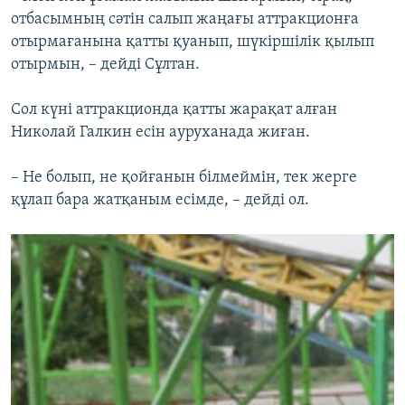
отбасымның сәтін салып жаңағы аттракционға
отырмағанына қатты қуанып, шүкіршілік қылып
отырмын, – дейді Сұлтан.
Сол күні аттракционда қатты жарақат алған
Николай Галкин есін ауруханада жиған.
– Не болып, не қойғанын білмеймін, тек жерге
құлап бара жатқаным есімде, – дейді ол.