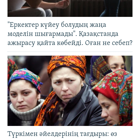
"Еркектер күйеу болудың жаңа
моделін шығармады". Қазақстанда
ажырасу қайта көбейді. Оған не себеп?
Түркімен әйелдерінің тағдыры: өз