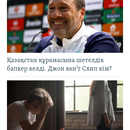
Қазақстан құрамасына шетелдік
бапкер келді. Джон ван’т Схип кім?