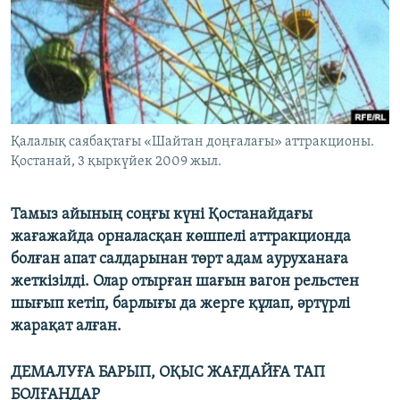
ЖАЗЫЛЫҢЫЗ
Басқа тілдерде
Қалалық саябақтағы «Шайтан доңғалағы» аттракционы.
Қостанай, 3 қыркүйек 2009 жыл.
Тамыз айының соңғы күні Қостанайдағы
жағажайда орналасқан көшпелі аттракционда
болған апат салдарынан төрт адам ауруханаға
жеткізілді. Олар отырған шағын вагон рельстен
шығып кетіп, барлығы да жерге құлап, әртүрлі
жарақат алған.
ДЕМАЛУҒА БАРЫП, ОҚЫС ЖАҒДАЙҒА ТАП
БОЛҒАНДАР