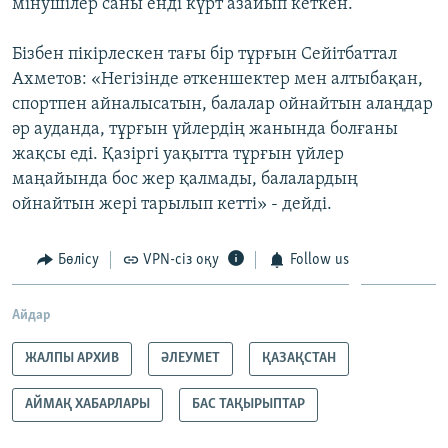
мінушілер саны енді күрт азайып кеткен.
Бізбен пікірлескен тағы бір тұрғын Сейітбаттал
Ахметов: «Негізінде әткеншектер мен алтыбақан,
спортпен айналысатын, балалар ойнайтын алаңдар
әр ауданда, тұрғын үйлердің жанында болғаны
жақсы еді. Қазіргі уақытта тұрғын үйлер
маңайында бос жер қалмады, балалардың
ойнайтын жері тарылып кетті» - дейді.
Бөлісу
VPN-сіз оқу
Follow us
Айдар
ЖАЛПЫ АРХИВ
ӘЛЕУМЕТ
ҚАЗАҚСТАН
АЙМАҚ ХАБАРЛАРЫ
БАС ТАҚЫРЫПТАР