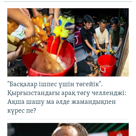
"Басқалар ішпес үшін төгейік".
Қырғызстандағы арақ төгу челленджі:
Ақша шашу ма әлде жамандықпен
күрес пе?