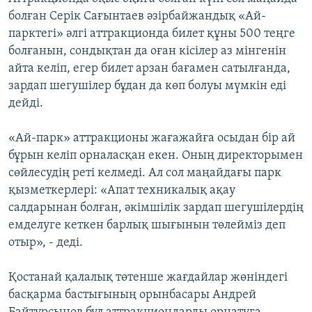
болған Серік Сағынтаев әзірбайжандық «Ай-
парктегі» әлгі аттракционда билет құны 500 теңге
болғанын, сондықтан да оған кісілер аз мінгенін
айта келіп, егер билет арзан бағамен сатылғанда,
зардап шегушілер бұдан да көп болуы мүмкін еді
дейді.
«Ай-парк» аттракционы жағажайға осыдан бір ай
бұрын келіп орналасқан екен. Оның директорымен
сөйлесудің реті келмеді. Ал сол маңайдағы парк
қызметкерлері: «Апат техникалық ақау
салдарынан болған, әкімшілік зардап шегушілердің
емделуге кеткен барлық шығынын төлейміз деп
отыр», - деді.
Қостанай қалалық төтенше жағдайлар жөніндегі
басқарма бастығының орынбасары Андрей