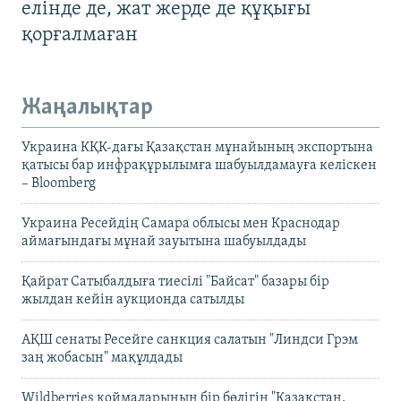
елінде де, жат жерде де құқығы
қорғалмаған
Жаңалықтар
Украина КҚК-дағы Қазақстан мұнайының экспортына
қатысы бар инфрақұрылымға шабуылдамауға келіскен
– Bloomberg
Украина Ресейдің Самара облысы мен Краснодар
аймағындағы мұнай зауытына шабуылдады
Қайрат Сатыбалдыға тиесілі "Байсат" базары бір
жылдан кейін аукционда сатылды
АҚШ сенаты Ресейге санкция салатын "Линдси Грэм
заң жобасын" мақұлдады
Wildberries қоймаларының бір бөлігін "Қазақстан,