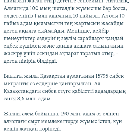
пайызын жасап отыр дегенге сенбеймін. Айталық,
Алматыда 100 мың шетелдік жұмысшы бар болса,
ол дегеніңіз 1 млн адамның 10 пайызы. Ал осы 10
пайыз адам қылмыстың тең жартысын жасайды
деген ақылға сыймайды. Меніңше, кейбір
шенеуніктер өздерінің зәулім сарайлары қандай
еңбек күшімен және қанша ақшаға салынғанын
жасыру үшін осындай ақпарат таратып отыр, -
деген пікірін білдірді.
Биылғы жылы Қазақстан аумағынан 15795 еңбек
мигранты өз елдеріне қайтарылған. Ал
Қазақстандағы еңбек етуге қабілетті адамдардың
саны 8,5 млн. адам.
Жалпы әлем бойынша, 190 млн. адам өз елінен
алыстағы сырт мемлекеттерде жұмыс істеп, күн
кешіп жатқан көрінеді.