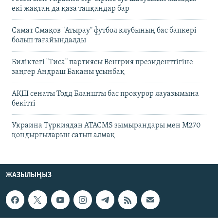
екі жақтан да қаза тапқандар бар
Самат Смақов "Атырау" футбол клубының бас бапкері
болып тағайындалды
Биліктегі "Тиса" партиясы Венгрия президенттігіне
заңгер Андраш Баканы ұсынбақ
АҚШ сенаты Тодд Бланшты бас прокурор лауазымына
бекітті
Украина Түркиядан ATACMS зымырандары мен M270
қондырғыларын сатып алмақ
ЖАЗЫЛЫҢЫЗ