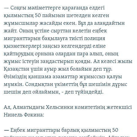
— Соңғы мәліметтерге қарағанда елдегі
қылмыстың 50 пайызын шетелден келген
жұмысшылар жасайды екен. Бұл да алаңдайтын
жайт. Оның үстіне сырттан келетін еңбек
мигранттарын бақылауға тиісті полиция
қызметкерлері заңсыз келгендерді еліне
қайтарудың орнына олардан пара алып, оның
жұмыс істеуін заңдастырып қояды. Ал келесі жылы
Қазақстан үшін ауыр жыл болайын деп тұр.
Өзіміздің қаншама азаматтар жұмыссыз қалуы
мүмкін. Сондықтан үкіметтің бұл шешімін дұрыс
шешім деп ойлаймын, - деп түйіндейді.
Ал, Алматыдағы Хельсинки комитетінің жетекшісі
Нинель Фокина:
—
Еңбек мигранттары барлық қылмыстың 50