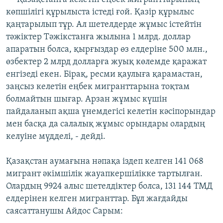
көпшілігі құрылыста істеді ғой. Қазір құрылыс
қаңтарылып тұр. Ал шетелдерде жұмыс істейтін
тәжіктер Тәжікстанға жылына 1 млрд. доллар
апаратын болса, қырғыздар өз елдеріне 500 млн.,
өзбектер 2 млрд долларға жуық көлемде қаражат
енгізеді екен. Бірақ, ресми қаулыға қарамастан,
заңсыз келетін еңбек мигранттарына тоқтам
болмайтын шығар. Арзан жұмыс күшін
пайдаланып ақша үнемдегісі келетін кәсіпорындар
мен басқа да салалық жұмыс орындары олардың
келуіне мүдделі, - дейді.
Қазақстан аумағына нәпақа іздеп келген 141 068
мигрант әкімшілік жауапкершілікке тартылған.
Олардың 9924 алыс шетелдіктер болса, 131 144 ТМД
елдерінен келген мигранттар. Бұл жағдайды
саясаттанушы Айдос Сарым: