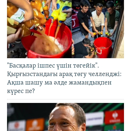
"Басқалар ішпес үшін төгейік".
Қырғызстандағы арақ төгу челленджі:
Ақша шашу ма әлде жамандықпен
күрес пе?