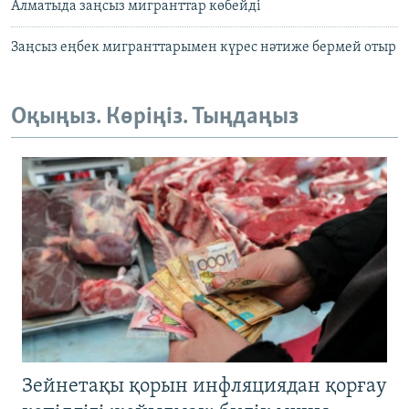
Алматыда заңсыз мигранттар көбейді
Заңсыз еңбек мигранттарымен күрес нәтиже бермей отыр
Оқыңыз. Көріңіз. Тыңдаңыз
Зейнетақы қорын инфляциядан қорғау