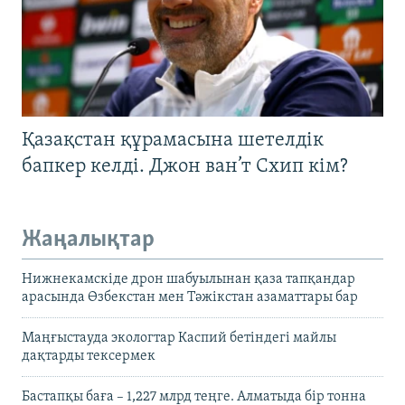
Қазақстан құрамасына шетелдік
бапкер келді. Джон ван’т Схип кім?
Жаңалықтар
Нижнекамскіде дрон шабуылынан қаза тапқандар
арасында Өзбекстан мен Тәжікстан азаматтары бар
Маңғыстауда экологтар Каспий бетіндегі майлы
дақтарды тексермек
Бастапқы баға – 1,227 млрд теңге. Алматыда бір тонна