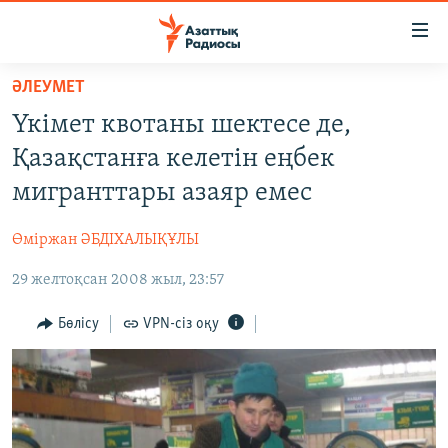
Accessibility
links
Skip
ӘЛЕУМЕТ
to
ЖАҢАЛЫҚТАР
Үкімет квотаны шектесе де,
main
САЯСАТ
content
Қазақстанға келетін еңбек
AZATTYQTV
Skip
мигранттары азаяр емес
to
ҚАҢТАР ОҚИҒАСЫ
main
Өміржан ӘБДІХАЛЫҚҰЛЫ
АДАМ ҚҰҚЫҚТАРЫ
Navigation
Skip
29 желтоқсан 2008 жыл, 23:57
ӘЛЕУМЕТ
to
ӘЛЕМ
Бөлісу
VPN-сіз оқу
Search
АРНАЙЫ ЖОБАЛАР
Русский