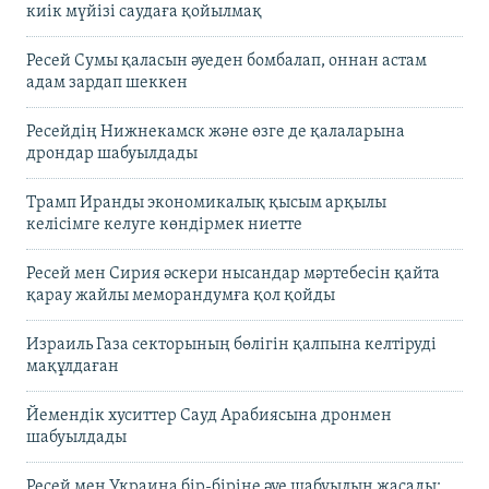
киік мүйізі саудаға қойылмақ
Ресей Сумы қаласын әуеден бомбалап, оннан астам
адам зардап шеккен
Ресейдің Нижнекамск және өзге де қалаларына
дрондар шабуылдады
Трамп Иранды экономикалық қысым арқылы
келісімге келуге көндірмек ниетте
Ресей мен Сирия әскери нысандар мәртебесін қайта
қарау жайлы меморандумға қол қойды
Израиль Газа секторының бөлігін қалпына келтіруді
мақұлдаған
Йемендік хуситтер Сауд Арабиясына дронмен
шабуылдады
Ресей мен Украина бір-біріне әуе шабуылын жасады: