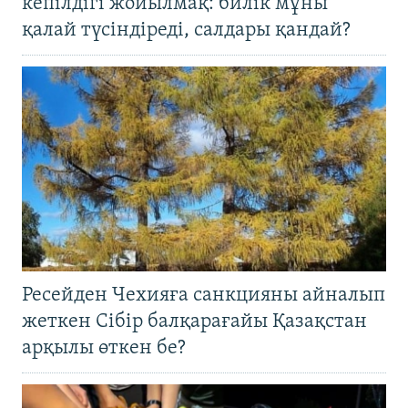
кепілдігі жойылмақ: билік мұны
қалай түсіндіреді, салдары қандай?
Ресейден Чехияға санкцияны айналып
жеткен Сібір балқарағайы Қазақстан
арқылы өткен бе?