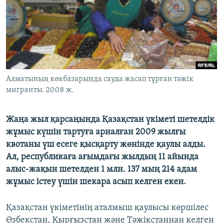
ЖАЗЫЛЫҢЫЗ
Басқа тілдерде
Алматының көкбазарында сауда жасап тұрған тәжік
мигранты. 2008 ж.
Жаңа жыл қарсаңында Қазақстан үкіметі шетелдік
жұмыс күшін тартуға арналған 2009 жылғы
квотаны үш есеге қысқарту жөнінде қаулы алды.
Ал, республикаға ағымдағы жылдың 11 айында
алыс-жақын шетелден 1 млн. 137 мың 214 адам
жұмыс істеу үшін шекара асып келген екен.
Қазақстан үкіметінің аталмыш қаулысы көршілес
Өзбекстан, Қырғызстан және Тәжікстаннан келген