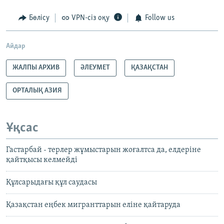
Бөлісу
VPN-сіз оқу
Follow us
Айдар
ЖАЛПЫ АРХИВ
ӘЛЕУМЕТ
ҚАЗАҚСТАН
ОРТАЛЫҚ АЗИЯ
Ұқсас
Гастарбай - терлер жұмыстарын жоғалтса да, елдеріне
қайтқысы келмейді
Құлсарыдағы құл саудасы
Қазақстан еңбек мигранттарын еліне қайтаруда