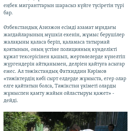
еңбек мигранттарын шарасыз күйге түсіретін түрі
бар.
Өзбекстандық Азизжон есімді азамат мұндағы
жағдайларының мүшкіл екенін, жұмыс берушілер
жалақыны қаласа беріп, қаламаса татырмай
қоятынын, оның үстіне полицияның күнделікті
құжат тексерісінен қашып, жертөлелерде күнелтіп
жүргендерін айтқанымен, делріен қайтуға асығар
емес. Ал тәжікстандық Фатхиддин Кәрімов
«тәжіктердің көбі сырт елдерде жұмыста, егер олар
елге қайтатын болса, Тәжікстан үкіметі оларды
жұмыспен қамту жайын ойластыруы қажет» -
дейді.