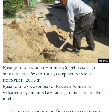
Қазақстандағы жекеменшік үйдегі жұмысқа
жалданған өзбекстандық мигрант. Алматы,
қыркүйек, 2008 ж.
Қазақстандық экономист
Рахман Алшанов
үкіметтің бұл шешімі амалсыздан болғанын айта
келіп:
— Қазақстанға келетін еңбек мигранттарының