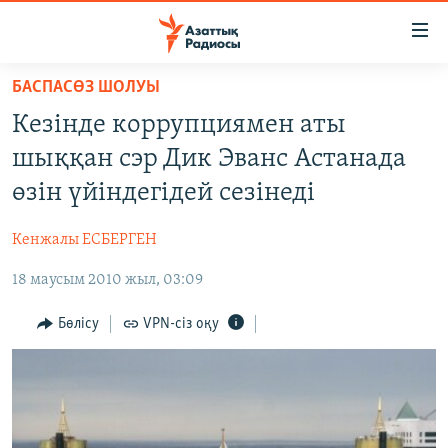
Accessibility
links
Skip
БАСПАСӨЗ ШОЛУЫ
to
ЖАҢАЛЫҚТАР
Кезінде коррупциямен аты
main
САЯСАТ
content
шыққан сэр Дик Эванс Астанада
AZATTYQTV
Skip
өзін үйіндегідей сезінеді
to
ҚАҢТАР ОҚИҒАСЫ
main
Кенжалы ЕСБЕРГЕН
АДАМ ҚҰҚЫҚТАРЫ
Navigation
Skip
18 маусым 2010 жыл, 03:09
ӘЛЕУМЕТ
to
ӘЛЕМ
Бөлісу
VPN-сіз оқу
Search
АРНАЙЫ ЖОБАЛАР
Русский