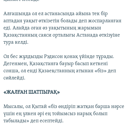
Алғашында ол ел астанасында айына тек бір
аптадан уақыт өткізетін болады деп жоспарланған
еді. Алайда оған өз уақытының жарымын
Қазақстанның саяси орталығы Астанада өткізуіне
тура келді.
Ол бес жұлдызды Рэдисон қонақ үйінде тұрады.
Дегенмен, Қазақстанға бауыр басып кеткені
сонша, ол енді Қазаеқстанның атынан «біз» деп
сөйлейді.
«
ЖАЛҒАН ШАТПЫРАҚ
»
Мысалы, ол Қытай «біз өндіріп жатқан барша нәрсе
үшін ең үлкен әрі ең тойымсыз нарық болып
табылады» деп есептейді.