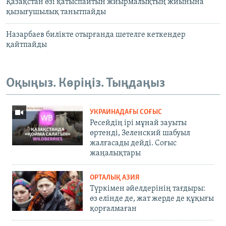
Қазақстан өзі қатыспайтын жиырмалықтың жиынына
қызығушылық танытпайды
Назарбаев билікте отырғанда шетелге кеткендер
қайтпайды
Оқыңыз. Көріңіз. Тыңдаңыз
УКРАИНАДАҒЫ СОҒЫС
Ресейдің ірі мұнай зауыты
өртенді, Зеленский шабуыл
жалғасады дейді. Соғыс
жаңалықтары
ОРТАЛЫҚ АЗИЯ
Түркімен әйелдерінің тағдыры:
өз елінде де, жат жерде де құқығы
қорғалмаған