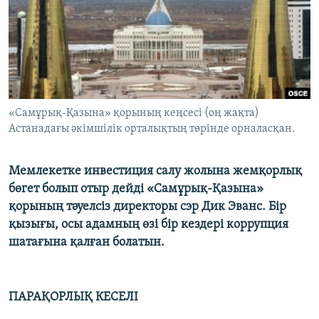
ЖАЗЫЛЫҢЫЗ
Басқа тілдерде
«Самұрық-Қазына» қорының кеңсесі (оң жақта)
Астанадағы әкімшілік орталықтың төрінде орналасқан.
Мемлекетке инвестиция салу жолына жемқорлық
бөгет болып отыр дейді «Самұрық-Қазына»
қорының тәуелсіз директоры сэр Дик Эванс. Бір
қызығы, осы адамның өзі бір кездері коррупция
шатағына қалған болатын.
ПАРАҚОРЛЫҚ КЕСЕЛІ