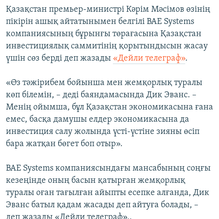
Қазақстан премьер-министрі Кәрім Мәсімов өзінің
пікірін ашық айтатынымен белгілі BAE Systems
компаниясының бұрынғы төрағасына Қазақстан
инвестициялық саммитінің қорытындысын жасау
үшін сөз берді деп жазады
«Дейли телеграф»
.
«Өз тәжірибем бойынша мен жемқорлық туралы
көп білемін, – деді баяндамасында Дик Эванс. –
Менің ойымша, бұл Қазақстан экономикасына ғана
емес, басқа дамушы елдер экономикасына да
инвестиция салу жолында үсті-үстіне зияны өсіп
бара жатқан бөгет боп отыр».
BAE Systems компаниясындағы мансабының соңғы
кезеңінде оның басын қатырған жемқорлық
туралы оған тағылған айыпты есепке алғанда, Дик
Эванс батыл қадам жасады деп айтуға болады, –
деп жазады «Дейли телеграф»..