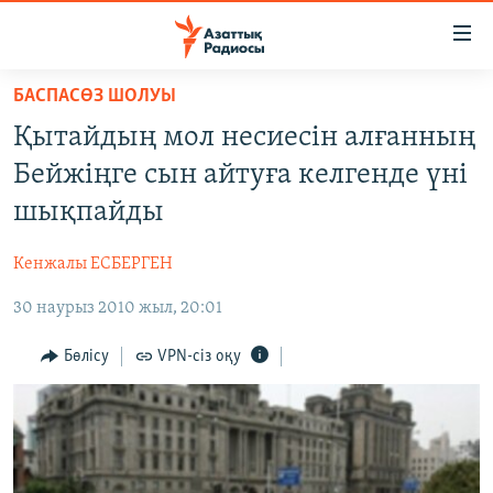
Accessibility
links
Skip
БАСПАСӨЗ ШОЛУЫ
to
ЖАҢАЛЫҚТАР
Қытайдың мол несиесін алғанның
main
САЯСАТ
content
Бейжіңге сын айтуға келгенде үні
AZATTYQTV
Skip
шықпайды
to
ҚАҢТАР ОҚИҒАСЫ
main
Кенжалы ЕСБЕРГЕН
АДАМ ҚҰҚЫҚТАРЫ
Navigation
Skip
30 наурыз 2010 жыл, 20:01
ӘЛЕУМЕТ
to
ӘЛЕМ
Бөлісу
VPN-сіз оқу
Search
АРНАЙЫ ЖОБАЛАР
Русский