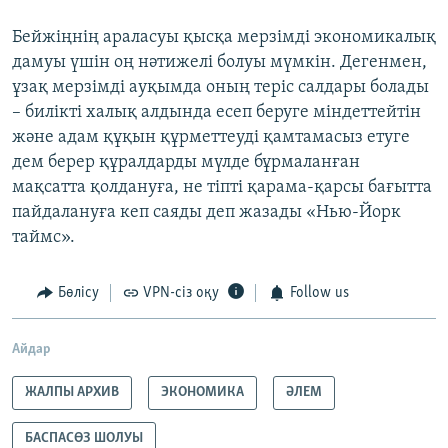
Бейжіңнің араласуы қысқа мерзімді экономикалық
дамуы үшін оң нәтижелі болуы мүмкін. Дегенмен,
ұзақ мерзімді ауқымда оның теріс салдары болады
– билікті халық алдында есеп беруге міндеттейтін
және адам құқын құрметтеуді қамтамасыз етуге
дем берер құралдарды мүлде бұрмаланған
мақсатта қолдануға, не тіпті қарама-қарсы бағытта
пайдалануға кеп саяды деп жазады «Нью-Йорк
таймс».
Бөлісу
VPN-сіз оқу
Follow us
Айдар
ЖАЛПЫ АРХИВ
ЭКОНОМИКА
ӘЛЕМ
БАСПАСӨЗ ШОЛУЫ