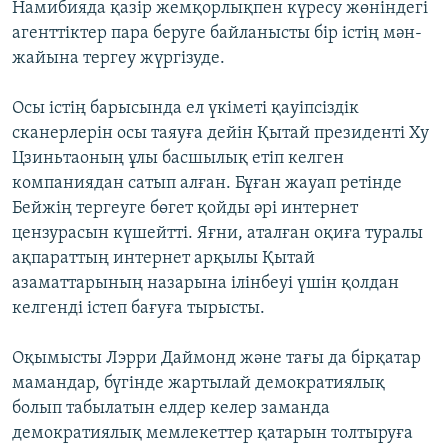
Намибияда қазір жемқорлықпен күресу жөніндегі
агенттіктер пара беруге байланысты бір істің мән-
жайына тергеу жүргізуде.
Осы істің барысында ел үкіметі қауіпсіздік
сканерлерін осы таяуға дейін Қытай президенті Ху
Цзиньтаоның ұлы басшылық етіп келген
компаниядан сатып алған. Бұған жауап ретінде
Бейжің тергеуге бөгет қойды әрі интернет
цензурасын күшейтті. Яғни, аталған оқиға туралы
ақпараттың интернет арқылы Қытай
азаматтарының назарына ілінбеуі үшін қолдан
келгенді істеп бағуға тырысты.
Оқымысты Лэрри Даймонд және тағы да бірқатар
мамандар, бүгінде жартылай демократиялық
болып табылатын елдер келер заманда
демократиялық мемлекеттер қатарын толтыруға