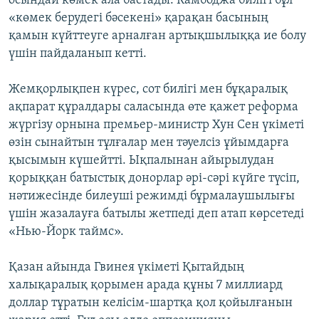
осындай көмек ала бастады. Камбоджа билігі бұл
«көмек берудегі бәсекені» қарақан басының
қамын күйттеуге арналған артықшылыққа ие болу
үшін пайдаланып кетті.
Жемқорлықпен күрес, сот билігі мен бұқаралық
ақпарат құралдары саласында өте қажет реформа
жүргізу орнына премьер-министр Хун Сен үкіметі
өзін сынайтын тұлғалар мен тәуелсіз ұйымдарға
қысымын күшейтті. Ықпалынан айырылудан
қорыққан батыстық донорлар әрі-сәрі күйге түсіп,
нәтижесінде билеуші режимді бұрмалаушылығы
үшін жазалауға батылы жетпеді деп атап көрсетеді
«Нью-Йорк таймс».
Қазан айында Гвинея үкіметі Қытайдың
халықаралық қорымен арада құны 7 миллиард
доллар тұратын келісім-шартқа қол қойылғанын