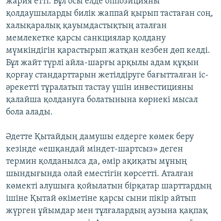
жария етті. Бұл осы елде оппозицияны
қолдаушыларды билік жаппай қырып тастаған соң,
халықаралық қауымдастықтың аталған
мемлекетке қарсы санкциялар қолдану
мүмкіндігін қарастырып жатқан кезбен дөп келді.
Бұл жайт түрлі айла-шарғы арқылы адам құқын
қорғау стандарттарын жетілдіруге бағытталған іс-
әрекетті тұралатып тастау үшін инвестицияны
қалайша қолдануға болатынына көрнекі мысал
бола алады.
Әдетте Қытайдың дамушы елдерге көмек беру
кезінде «ешқандай міндет-шартсыз» деген
термин қолданылса да, өмір ақиқаты мұның
шындығында олай еместігін көрсетті. Аталған
көмекті алушыға қойылатын бірқатар шарттардың
ішіне Қытай өкіметіне қарсы сыни пікір айтып
жүрген ұйымдар мен тұлғалардың аузына қақпақ