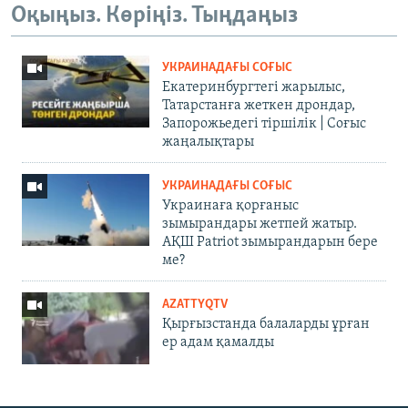
Оқыңыз. Көріңіз. Тыңдаңыз
УКРАИНАДАҒЫ СОҒЫС
Екатеринбургтегі жарылыс,
Татарстанға жеткен дрондар,
Запорожьедегі тіршілік | Cоғыс
жаңалықтары
УКРАИНАДАҒЫ СОҒЫС
Украинаға қорғаныс
зымырандары жетпей жатыр.
АҚШ Patriot зымырандарын бере
ме?
AZATTYQTV
Қырғызстанда балаларды ұрған
ер адам қамалды