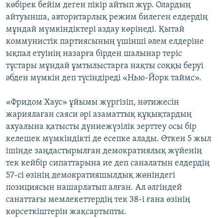
көбірек бейім деген пікір айтып жүр. Олардың
айтуынша, авторитарлық режим билеген елдердің
мұндай мүмкіндіктері аздау көрінеді. Қытай
коммунистік партиясының үшінші әлем елдеріне
ықпал етуінің назарға бірден шалынар теріс
тұстары мұндай ұмтылыстарға нақты соққы беруі
әбден мүмкін деп түсіндіреді «Нью-Йорк таймс».
«Фридом Хаус» ұйымы жүргізіп, нәтижесін
жариялаған саяси әрі азаматтық құқықтардың
ахуалына қатысты дүниежүзілік зерттеу осы бір
келешек мүмкіндікті де есепке алады. Өткен 5 жыл
ішінде заңдастырылған демократиялық жүйенің
тек кейбір сипаттарына ие деп саналатын елдердің
57-сі өзінің демократияшылдық жөніндегі
позициясын нашарлатып алған. Ал әлгіндей
санаттағы мемлекеттердің тек 38-і ғана өзінің
көрсеткіштерін жақсартыпты.