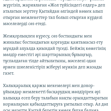
жүргізіп, жариялаған «Жол түйісіндегі елдер» деп
аталатын зерттеу Қытайдан әлгіндей көмек алып
отырған мемлекеттер тап болып отырған күрделі
мәселелерді сөз етеді.
Жемқорлықпен күресу, сөз бостандығы мен
жиналыс бостандығын қорғауды қамтамасыз ету
мұндай ахуалда қиындай түседі. Бейжің көмегінің
мөлдір еместігі әрі шарттарының бұлыңғыр,
тұспалдаған тілде айтылатыны, мәселені одан
әрмен шиеленістіріп жіберуі мүмкін деп жазады
газет.
Халықаралық қаржы мекемелері мен донор-
ұйымдар мемлекетті басқарудың мөлдірірек әрі
халыққа есеп беру талабын нақты орындаттыратын
нормаларын қабылдаттыруға ұмтылып отыр. Ал дәл
осы мезетте Қытай беретін көмек бұған балама