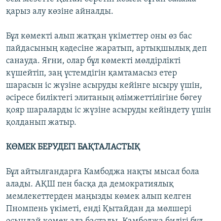
қарыз алу көзіне айналды.
Бұл көмекті алып жатқан үкіметтер оны өз бас
пайдасының кәдесіне жаратып, артықшылық деп
санауда. Яғни, олар бұл көмекті мөлдірлікті
күшейтіп, заң үстемдігін қамтамасыз етер
шарасын іс жүзіне асыруды кейінге ысыру үшін,
әсіресе биліктегі элитаның әлімжеттілігіне бөгеу
қояр шараларды іс жүзіне асыруды кейіндету үшін
қолданып жатыр.
КӨМЕК БЕРУДЕГІ БАҚТАЛАСТЫҚ
Бұл айтылғандарға Камбоджа нақты мысал бола
алады. АҚШ пен басқа да демократиялық
мемлекеттерден маңызды көмек алып келген
Пномпень үкіметі, енді Қытайдан да мөлшері