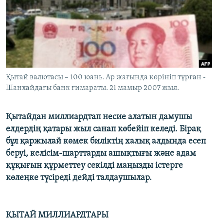
ЖАЗЫЛЫҢЫЗ
Басқа тілдерде
Қытай валютасы – 100 юань. Ар жағында көрініп тұрған -
Шанхайдағы банк ғимараты. 21 мамыр 2007 жыл.
Қытайдан миллиардтап несие алатын дамушы
елдердің қатары жыл санап көбейіп келеді. Бірақ
бұл қаржылай көмек биліктің халық алдында есеп
беруі, келісім-шарттарды ашықтығы және адам
құқығын құрметтеу секілді маңызды істерге
көлеңке түсіреді дейді талдаушылар.
ҚЫТАЙ МИЛЛИАРДТАРЫ