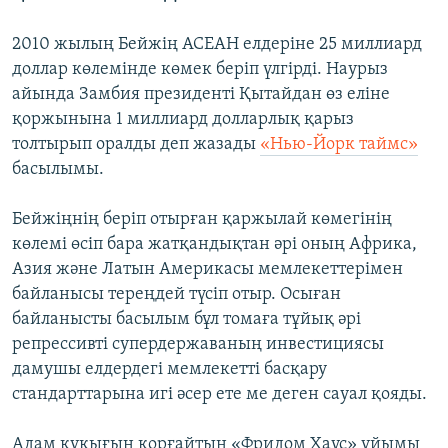
2010 жылың Бейжің АСЕАН елдеріне 25 миллиард
доллар көлемінде көмек беріп үлгірді. Наурыз
айында Замбия президенті Қытайдан өз еліне
қоржынына 1 миллиард долларлық қарыз
толтырып оралды деп жазады
«Нью-Йорк таймс»
басылымы.
Бейжіңнің беріп отырған қаржылай көмегінің
көлемі өсіп бара жатқандықтан әрі оның Африка,
Азия және Латын Америкасы мемлекеттерімен
байланысы тереңдей түсіп отыр. Осыған
байланысты басылым бұл томаға тұйық әрі
репрессивті супердержаваның инвестициясы
дамушы елдердегі мемлекетті басқару
стандарттарына игі әсер ете ме деген сауал қояды.
Адам құқығын қорғайтын «Фридом Хаус» ұйымы