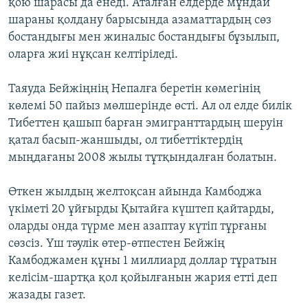
қою шарасы да енеді. Аталған елдерде мұндай
шараны қолдану барысында азаматтардың сөз
бостандығы мен жиналыс бостандығы бұзылып,
оларға жиі нұқсан келтіріледі.
Таяуда Бейжіңнің Непалға беретін көмегінің
көлемі 50 пайыз мөлшерінде өсті. Ал ол елде билік
Тибеттен қашып барған эмигранттардың шеруін
қатал басып-жаншыды, ол тибеттіктердің
мыңдағаны 2008 жылы тұтқындалған болатын.
Өткен жылдың желтоқсан айында Камбоджа
үкіметі 20 ұйғырды Қытайға күштеп қайтарды,
оларды онда түрме мен азаптау күтіп тұрғаны
сөзсіз. Үш тәулік өтер-өтпестен Бейжің
Камбоджамен құны 1 миллиард доллар тұратын
келісім-шартқа қол қойылғанын жария етті деп
жазады газет.