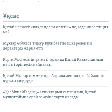
Ұқсас
Қытай несиесі: «қақпандағы жемтік» пе, әлде инвестиция
ма?
Мұхтар Әблязов Тимур Кұлыбаевты әшкерелейтін
деректерді жария етті
Кәрім Мәсімовтің үкіметі тұсында Қытай Қазақстанның
негізгі әріптесіне айналды
Қытай Мысыр саммитінде Африкамен жақын байланыс
құруды көздеуде
«ҚазМұнайГаздың» акцияларын сатып алып, Қытай
мүшелтойына орай өз-өзіне тарту жасады