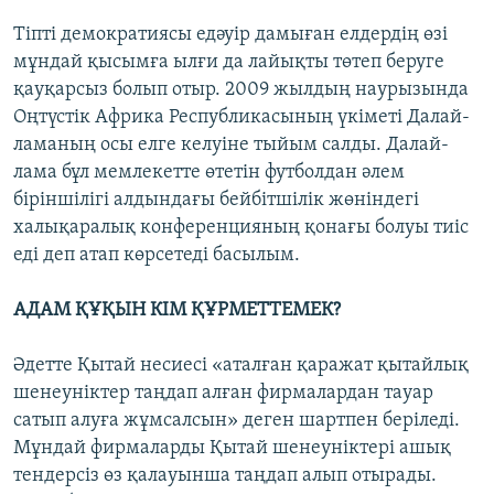
Тіпті демократиясы едәуір дамыған елдердің өзі
мұндай қысымға ылғи да лайықты төтеп беруге
қауқарсыз болып отыр. 2009 жылдың наурызында
Оңтүстік Африка Республикасының үкіметі Далай-
ламаның осы елге келуіне тыйым салды. Далай-
лама бұл мемлекетте өтетін футболдан әлем
біріншілігі алдындағы бейбітшілік жөніндегі
халықаралық конференцияның қонағы болуы тиіс
еді деп атап көрсетеді басылым.
АДАМ ҚҰҚЫН КІМ ҚҰРМЕТТЕМЕК?
Әдетте Қытай несиесі «аталған қаражат қытайлық
шенеуніктер таңдап алған фирмалардан тауар
сатып алуға жұмсалсын» деген шартпен беріледі.
Мұндай фирмаларды Қытай шенеуніктері ашық
тендерсіз өз қалауынша таңдап алып отырады.