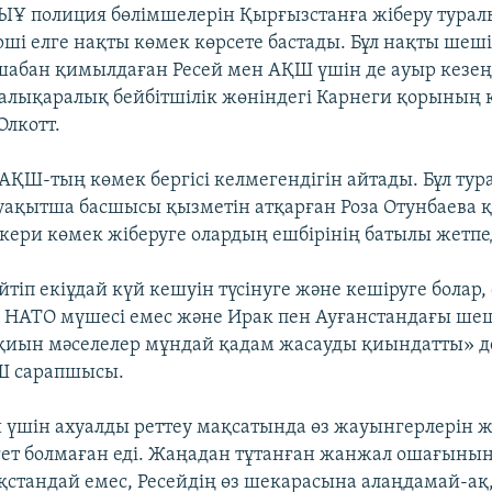
ЫҰ полиция бөлімшелерін Қырғызстанға жіберу тура
рші елге нақты көмек көрсете бастады. Бұл нақты шеші
абан қимылдаған Ресей мен АҚШ үшін де ауыр кезең е
алықаралық бейбітшілік жөніндегі Карнеги қорының 
Олкотт.
АҚШ-тың көмек бергісі келмегендігін айтады. Бұл тур
уақытша басшысы қызметін атқарған Роза Отунбаева қ
әскери көмек жіберуге олардың ешбірінің батылы жетпе
іп екіұдай күй кешуін түсінуге және кешіруге болар, 
 НАТО мүшесі емес және Ирак пен Ауғанстандағы шеш
қиын мәселелер мұндай қадам жасауды қиындатты» д
ҚШ сарапшысы.
й үшін ахуалды реттеу мақсатында өз жауынгерлерін ж
ет болмаған еді. Жаңадан тұтанған жанжал ошағының 
қстандай емес, Ресейдің өз шекарасына алаңдамай-ақ