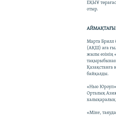
ЕҚЫҰ төрағас
отыр.
АЙМАҚТАҒЫ 
Марта Брилл 
(АҚШ) аға ғы
жылы өзінің 
тақырыбынан 
Қазақстанға 
байқалды.
«Нью Юроуп» 
Орталық Азия
халықаралық 
«Міне, таяуда