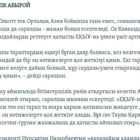
ІК АБЫРОЙ
Олкотт тек Орталық Азия бойынша ғана емес, сонымен 
ша да сарапшы - маман болып есептеледі. Ол Кавказд
ағдайларды реттеуге қатысты ЕҚЫҰ-на үлкен үміт арт
шы тараптардың өздері бұған даяр болмаса, кез келген
дай да бір оң нәтижелерге қол жеткізуі қиын. Екі тара
імге келуге дайын болмай, құр саудаласумен отырғанда 
ту қиын», – дейді сарапшы.
ау аймағында бітімгершілік рөлін атқарғысы келетін
меңзей отырып, сарапшы мынаны ескертеді: «ЕҚЫҰ-н
асы тек екі тарап та өзара қарым-қатынасын жөндеуге
 оң нәтижелерге қол жеткізе алады. Бұл сөз Таулы Қар
 осетин-грузин жанжалына да қатысты айтылып отыр»
езиденті Нұрсұлтан Назарбаевтың «қарапайым адамда