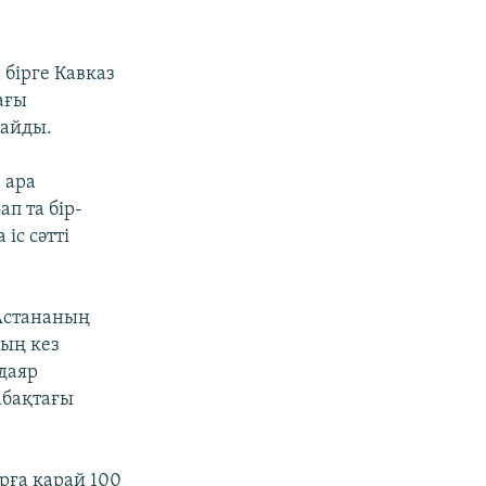
бірге Кавказ
ағы
пайды.
 ара
п та бір-
іс сәтті
 Астананың
ың кез
 даяр
абақтағы
.
рға қарай 100