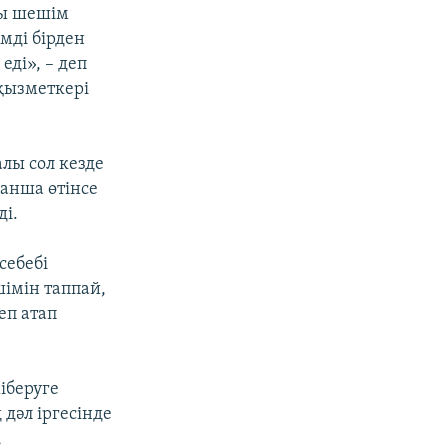
лы шешім
мді бірден
ді», – деп
қызметкері
алы сол кезде
анша өтінсе
ді.
себебі
імін таппай,
еп атап
іберуге
дәл іргесінде
,