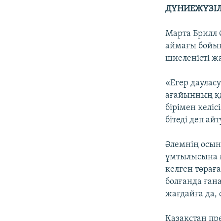
ДҮНИЕЖҮЗІЛ
Марта Брилл 
аймағы бойын
шиеленісті ж
«Егер дауласу
ағайынның қан
бірімен келіс
бітеді деп ай
Әлемнің осын
ұмтылысына 
келген төрағ
болғанда ғана
жағдайға да,
Қазақстан пр