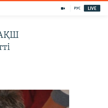
LIVE
РУС
 АҚШ
тті