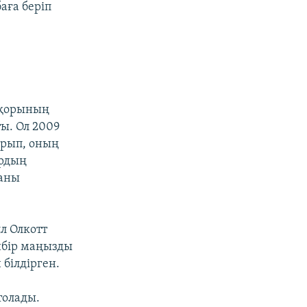
аға беріп
 қорының
ы. Ол 2009
ырып, оның
ордың
ғаны
л Олкотт
йбір маңызды
білдірген.
толады.