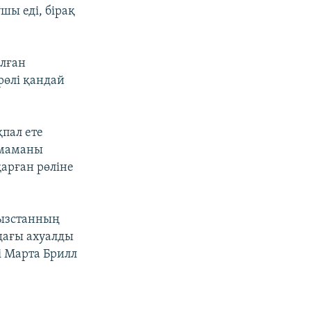
шы еді, бірақ
ылған
рөлі қандай
пал ете
 маманы
арған рөліне
ғызстанның
адағы ахуалды
ді Марта Брилл