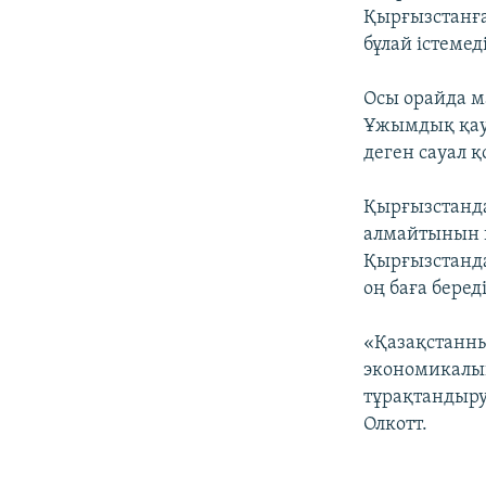
Қырғызстанға
бұлай істемед
Осы орайда м
Ұжымдық қауі
деген сауал қ
Қырғызстанда
алмайтынын к
Қырғызстанда
оң баға береді
«Қазақстанны
экономикалық 
тұрақтандыру 
Олкотт.