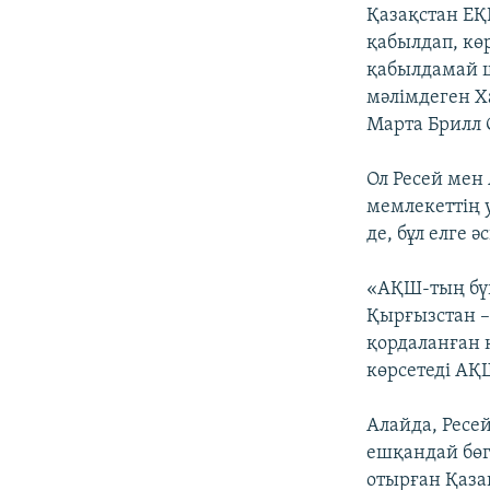
Қазақстан ЕҚ
қабылдап, кө
қабылдамай ш
мәлімдеген Х
Марта Брилл 
Ол Ресей мен 
мемлекеттің 
де, бұл елге 
«АҚШ-тың бүйт
Қырғызстан –
қордаланған 
көрсетеді А
Алайда, Ресе
ешқандай бөг
отырған Қаза