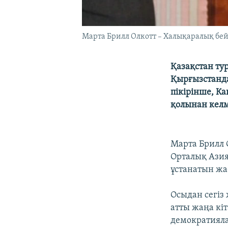
Марта Брилл Олкотт – Халықаралық бей
Қазақстан ту
Қырғызстандағ
пікірінше, К
қолынан келм
Марта Брилл 
Орталық Азия
ұстанатын жа
Осыдан сегіз
атты жаңа кі
демократияла