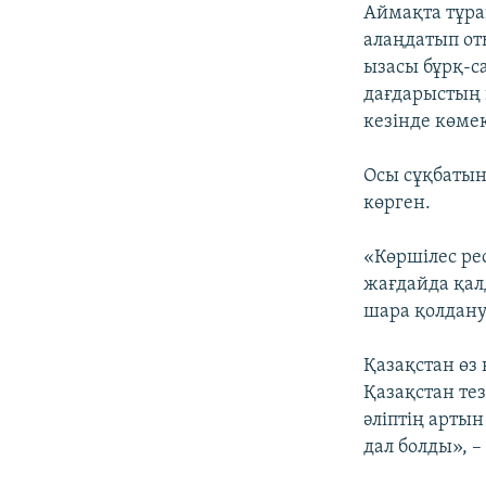
Аймақта тұра
алаңдатып от
ызасы бұрқ-с
дағдарыстың 
кезінде көмек
Осы сұқбатын
көрген.
«Көршілес ре
жағдайда қал
шара қолдану
Қазақстан өз
Қазақстан тез
әліптің арты
дал болды», –