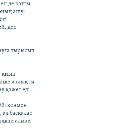
нен де қатты
 оның ашу-
егі
ей, дер
ауға тырысып
н қиын
тінде лайықты
у қажет еді.
 Әйткенмен
, ал басқалар
былдай алмай