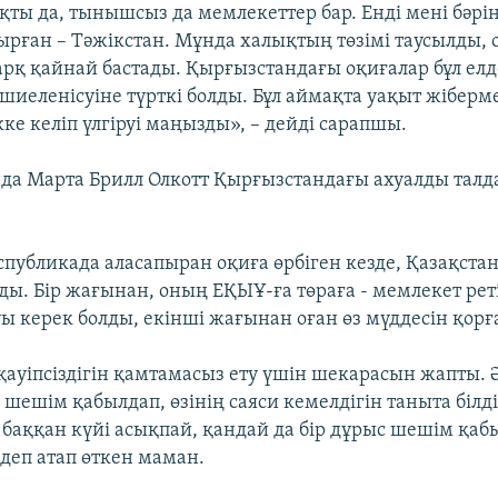
қты да, тынышсыз да мемлекеттер бар. Енді мені бәрі
ырған – Тәжікстан. Мұнда халықтың төзімі таусылды,
арқ қайнай бастады. Қырғызстандағы оқиғалар бұл елд
шиеленісуіне түрткі болды. Бұл аймақта уақыт жіберм
ке келіп үлгіруі маңызды», – дейді сарапшы.
да Марта Брилл Олкотт Қырғызстандағы ахуалды талд
спубликада аласапыран оқиға өрбіген кезде, Қазақста
ды. Бір жағынан, оның ЕҚЫҰ-ға төраға - мемлекет ре
ы керек болды, екінші жағынан оған өз мүддесін қорға
 қауіпсіздігін қамтамасыз ету үшін шекарасын жапты.
 шешім қабылдап, өзінің саяси кемелдігін таныта білді
н баққан күйі асықпай, қандай да бір дұрыс шешім қа
 деп атап өткен маман.