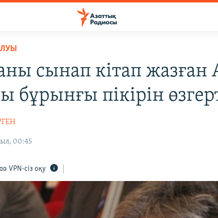
ОЛУЫ
аны сынап кітап жазған
ы бұрынғы пікірін өзгер
РГЕН
ыл, 00:45
VPN-сіз оқу