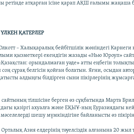
ы ретінде атқарған ісіне қарап АҚШ ғалымы жаңаша б
ҮЛКЕН ҚАТЕРЛЕР
Олкотт – Халықаралық бейбітшілік жөніндегі Карнеги
лыми қызметкері екендігін жазады «Нью Юроуп» сайт
«Қазақстан: орындалмаған уәде» атты еңбегін толықт
соң сұрақ белгісін қойған болатын. Яғни, осыдан авт
қатысты алдыңғы білдірген сыни пікірлерінің жұмсар
сайтының тілшісіне берген өз сұқбатында Марта Брил
дағы қазіргі ахуалға және ЕҚЫҰ-ның Еуразиядағы ке
мәселелерді шешу мүмкіндігіне байланысты өз пікірін 
 Орталық Азия елдерінің тәуелсіздік алғанына 20 жыл 