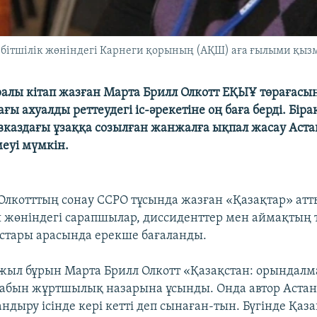
бітшілік жөніндегі Карнеги қорының (АҚШ) аға ғылыми қызме
ралы кітап жазған Марта Брилл Олкотт ЕҚЫҰ төрағас
ы ахуалды реттеудегі іс-әрекетіне оң баға берді. Біра
авказдағы ұзаққа созылған жанжалға ықпал жасау Аст
еуі мүмкін.
Олкотттың сонау ССРО тұсында жазған «Қазақтар» атт
 жөніндегі сарапшылар, диссиденттер мен аймақтың тә
стары арасында ерекше бағаланды.
 жыл бұрын Марта Брилл Олкотт «Қазақстан: орындалм
табын жұртшылық назарына ұсынды. Онда автор Астан
ндыру ісінде кері кетті деп сынаған-тын. Бүгінде Қа