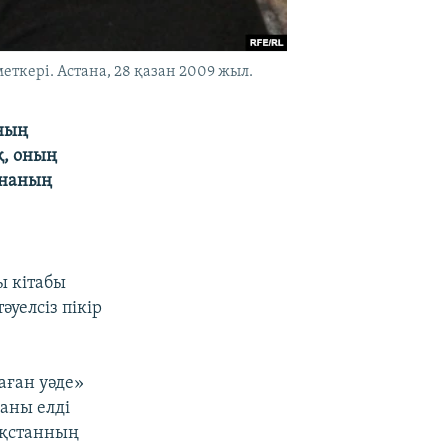
ткері. Астана, 28 қазан 2009 жыл.
ының
қ, оның
ананың
ы кітабы
уелсіз пікір
аған уәде»
аны елді
зақстанның