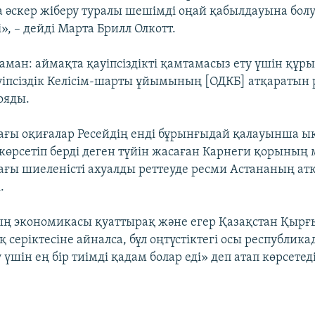
 әскер жіберу туралы шешімді оңай қабылдауына болу
і», – дейді Марта Брилл Олкотт.
аман: аймақта қауіпсіздікті қамтамасыз ету үшін құр
псіздік Келісім-шарты ұйымының [ОДКБ] атқаратын 
ояды.
ғы оқиғалар Ресейдің енді бұрынғыдай қалауынша ық
өрсетіп берді деген түйін жасаған Карнеги қорының
ғы шиеленісті ахуалды реттеуде ресми Астананың атқ
.
ң экономикасы қуаттырақ және егер Қазақстан Қыр
серіктесіне айналса, бұл оңтүстіктегі осы республик
үшін ең бір тиімді қадам болар еді» деп атап көрсете