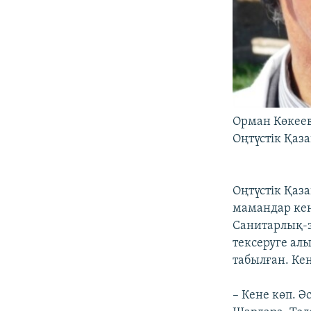
Орман Көкеев,
Оңтүстік Қаза
Оңтүстік Қаз
мамандар кен
Санитарлық-
тексеруге ал
табылған. Ке
– Кене көп. Ә