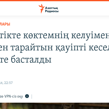
РЛАРЫ
тікте көктемнің келуіме
ен тарайтын қауіпті кес
 те басталды
л, 22:57
VPN-сіз оқу