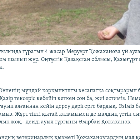
ылында тұратын 4 жасар Меруерт Қожаханова үй аул
ем шашып жүр. Оңтүстік Қазақстан облысы, Қазығұрт 
л.
 Кененің мұндай қорқынышты кесапатқа соқтырарын 
Қазір тексеріс көбейіп кеткен соң ба, жиі естиміз. Не
тауып алғаннан кейін дереу дәрігерге бардық. Өзіміз 
амыз. Жұрт тіпті қытай қаламымен де малдың үстін сы
лық жоқ,- дейді ауыл тұрғыны Өмірбай Қожаханов.
андық ветеринарлық қызметі Қожахановтардың мал 