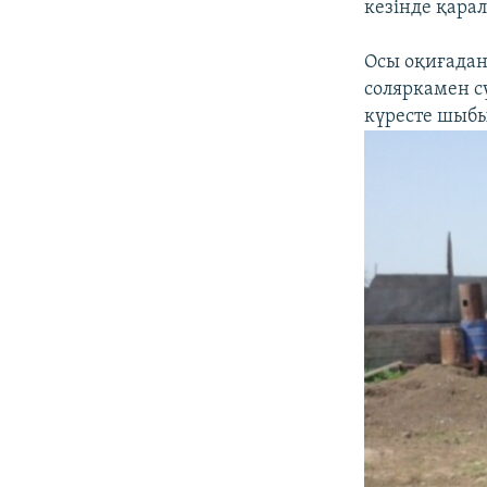
кезінде қара
Осы оқиғадан
соляркамен с
күресте шыбы