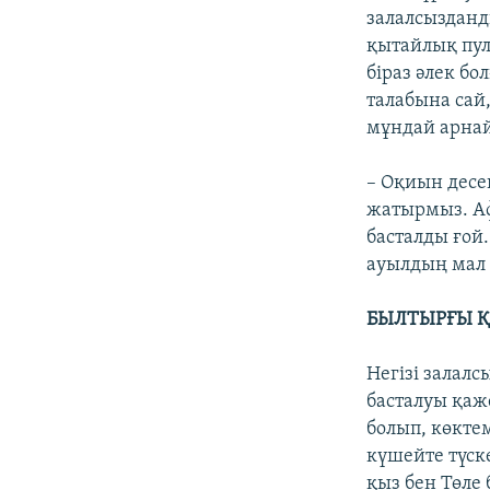
залалсызданд
қытайлық пул
біраз әлек б
талабына сай
мұндай арнай
– Оқиын десек
жатырмыз. Афт
басталды ғой.
ауылдың мал 
БЫЛТЫРҒЫ Қ
Негізі залал
басталуы қа
болып, көктем
күшейте түск
қыз бен Төле