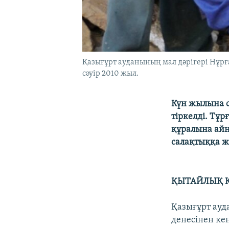
Қазығұрт ауданының мал дәрігері Нұрға
сәуір 2010 жыл.
Күн жылына с
тіркелді. Тұр
құралына айн
салақтыққа ж
ҚЫТАЙЛЫҚ Қ
Қазығұрт ауд
денесінен ке