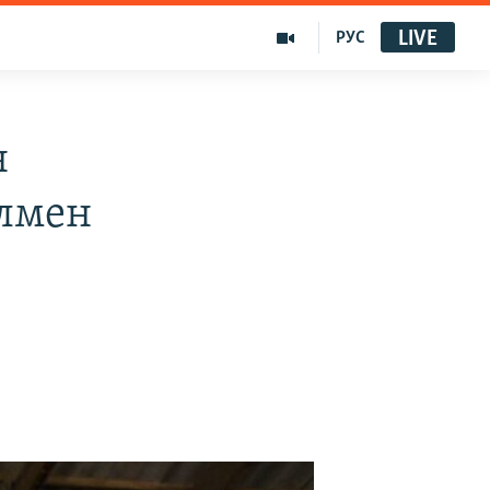
LIVE
РУС
н
елмен