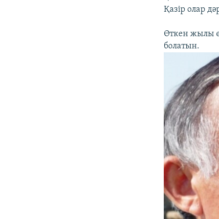
Қазір олар д
Өткен жылы өң
болатын.