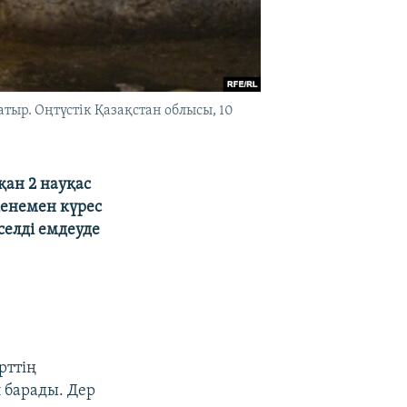
тыр. Оңтүстік Қазақстан облысы, 10
ан 2 науқас
кенемен күрес
селді емдеуде
рттің
 барады. Дер