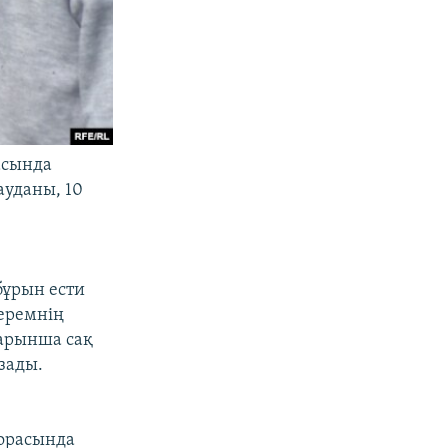
асында
ауданы, 10
бұрын ести
меремнің
барынша сақ
зады.
қорасында