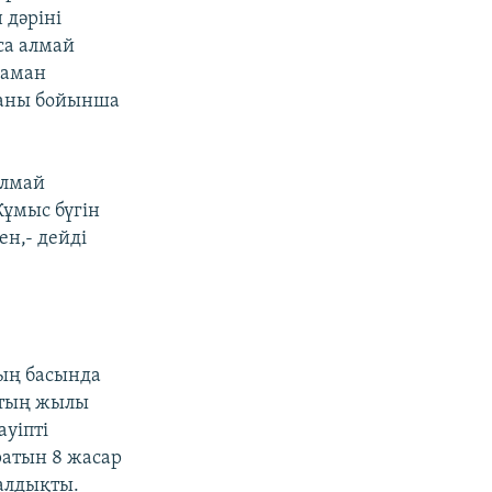
 дәріні
са алмай
заман
уданы бойынша
алмай
Жұмыс бүгін
ен,- дейді
ның басында
стың жылы
ауіпті
ратын 8 жасар
шалдықты.