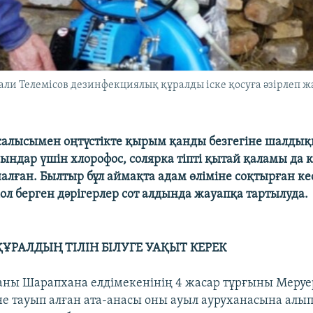
ли Телемісов дезинфекциялық құралды іске қосуға әзірлеп жа
алысымен оңтүстікте қырым қанды безгегіне шалдыққ
ғындар үшін хлорофос, солярка тіпті қытай қаламы да 
алған. Былтыр бұл аймақта адам өліміне соқтырған ке
ол берген дәрігерлер сот алдында жауапқа тартылуда.
ҰРАЛДЫҢ ТІЛІН БІЛУГЕ УАҚЫТ КЕРЕК
аны Шарапхана елдімекенінің 4 жасар тұрғыны Меруе
не тауып алған ата-анасы оны ауыл ауруханасына алып