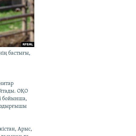
нің бастығы,
нитар
айтады. ОҚО
і бойынша,
қоздырғышы
кістан, Арыс,