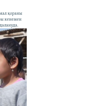
 мал қораны
ры кенемен
далануда.