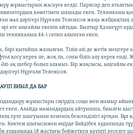
ыру жұмыстарын жасауға келді. Парисар деп аталатын
ивизатордың көмегімен шашады екен. Техниканы қо
олған мал дәрігері Нұрғали Телемісов жаңа жабдықтың 
, әрі өте ыңғайлы екенін айтады. Былтыр Қазығұрт а
ы техниканың 44-і сатып алынған екен.
, бәрі қытайша жазылған. Тілін әлі де жетік меңгере 
ол қосу керек пе, жоқ па, соны біліп алу керек енді. 
 Әлі-ақ шебер болып аламыз. Бір жақсысы, ыңғайлы ек
дәрігері Нұрғали Телемісов.
АУІП БИЫЛ ДА БАР
сыздандыру жұмыстары сәуірдің соңы мен мамыр айы
жет екен. Алайда мамандардың айтуынша, биылғы қы
нің ерте шығуынан кененің белсенділігі артқан. Бұл қ
ен. Көктем шығысымен өңірде Бәйдібек ауданында тұ
 би ауданында 18 жастағы бойжеткен қауіпті кеселге 