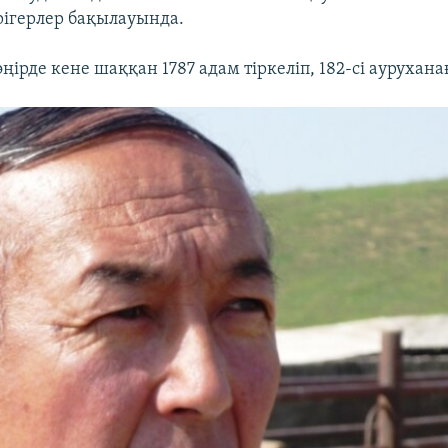
әрігерлер бақылауында.
ірде кене шаққан 1787 адам тіркеліп, 182-сі аурухана