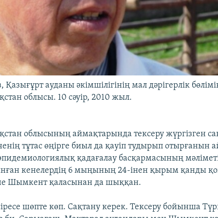
 Қазығұрт ауданы әкімшілігінің мал дәрігерлік бөлімі
қстан облысы. 10 сәуір, 2010 жыл.
ақстан облысының аймақтарында тексеру жүргізген са
енің тұтас өңірге биыл да қауіп тудырып отырғанын 
эпидемиологиялық қадағалау басқармасының мәлімет
ынған кенелердің 6 мыңының 24-інен қырым қанды 
не Шымкент қаласынан да шыққан.
сіресе шөпте көп. Сақтану керек. Тексеру бойынша Түр