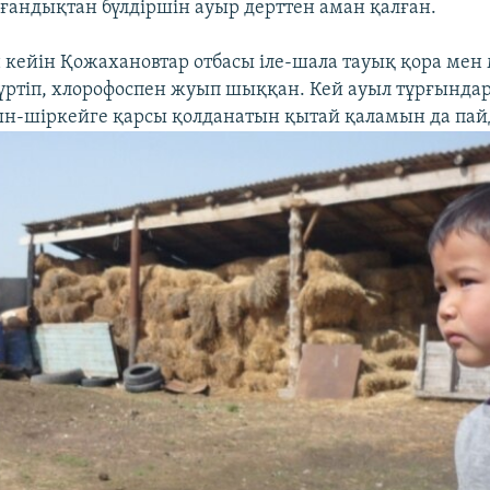
лғандықтан бүлдіршін ауыр дерттен аман қалған.
 кейін Қожахановтар отбасы іле-шала тауық қора мен
үртіп, хлорофоспен жуып шыққан. Кей ауыл тұрғында
н-шіркейге қарсы қолданатын қытай қаламын да пай