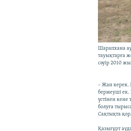
Шарапхана ау
тауықтарға ж
сәуір 2010 жы
– Жан керек.
бермеуші ек. 
үстінен кене 
болуға тырыс
Сақтықта қор
Қазығұрт ауд