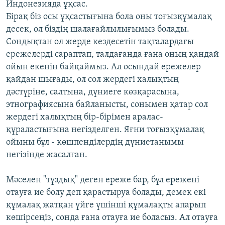
Индонезияда ұқсас.
Бірақ біз осы ұқсастығына бола оны тоғызқұмалақ
десек, ол біздің шалағайлылығымыз болады.
Сондықтан ол жерде кездесетін тақталардағы
ережелерді сараптап, талдағанда ғана оның қандай
ойын екенін байқаймыз. Ал осындай ережелер
қайдан шығады, ол сол жердегі халықтың
дәстүріне, салтына, дүниеге көзқарасына,
этнографиясына байланысты, сонымен қатар сол
жердегі халықтың бір-бірімен аралас-
құраластығына негізделген. Яғни тоғызқұмалақ
ойыны бұл - көшпенділердің дүниетанымы
негізінде жасалған.
Мәселен "тұздық" деген ереже бар, бұл ережені
отауға ие болу деп қарастыруа болады, демек екі
құмалақ жатқан үйге үшінші құмалақты апарып
көшірсеңіз, сонда ғана отауға ие боласыз. Ал отауға