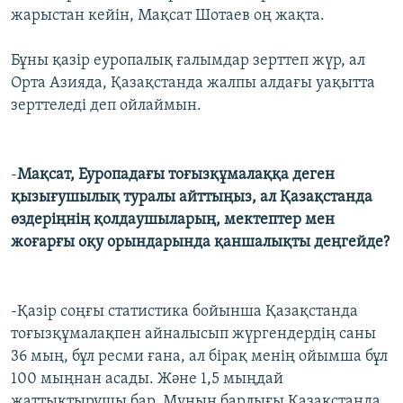
жарыстан кейін, Мақсат Шотаев оң жақта.
Бұны қазір еуропалық ғалымдар зерттеп жүр, ал
Орта Азияда, Қазақстанда жалпы алдағы уақытта
зерттеледі деп ойлаймын.
-
Мақсат, Еуропадағы тоғызқұмалаққа деген
қызығушылық туралы айттыңыз, ал Қазақстанда
өздеріңнің қолдаушыларың, мектептер мен
жоғарғы оқу орындарында қаншалықты деңгейде?
-Қазір соңғы статистика бойынша Қазақстанда
тоғызқұмалақпен айналысып жүргендердің саны
36 мың, бұл ресми ғана, ал бірақ менің ойымша бұл
100 мыңнан асады. Және 1,5 мыңдай
жаттықтырушы бар. Мұның барлығы Қазақстанда