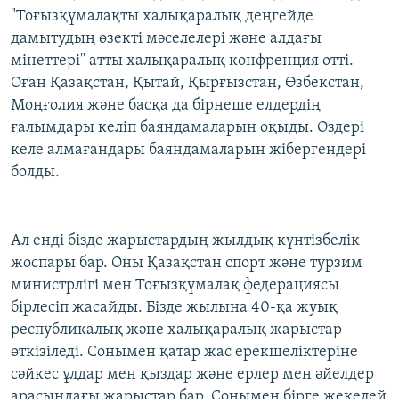
"Тоғызқұмалақты халықаралық деңгейде
дамытудың өзекті мәселелері және алдағы
мінеттері" атты халықаралық конфренция өтті.
Оған Қазақстан, Қытай, Қырғызстан, Өзбекстан,
Моңғолия және басқа да бірнеше елдердің
ғалымдары келіп баяндамаларын оқыды. Өздері
келе алмағандары баяндамаларын жібергендері
болды.
Ал енді бізде жарыстардың жылдық күнтізбелік
жоспары бар. Оны Қазақстан спорт және турзим
министрлігі мен Тоғызқұмалақ федерациясы
бірлесіп жасайды. Бізде жылына 40-қа жуық
республикалық және халықаралық жарыстар
өткізіледі. Сонымен қатар жас ерекшеліктеріне
сәйкес ұлдар мен қыздар және ерлер мен әйелдер
арасындағы жарыстар бар. Сонымен бірге жекелей