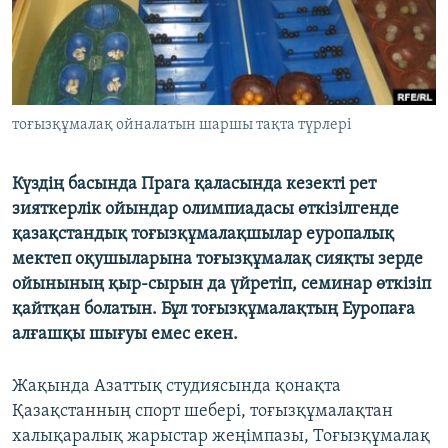
ЖАЗЫЛЫҢЫЗ
Басқа тілдерде
тоғызқұмалақ ойналатын шаршы тақта түрлері
Күздің басында Прага қаласында кезекті рет
зияткерлік ойындар олимпиадасы өткізілгенде
қазақстандық тоғызқұмалақшылар еуропалық
мектеп оқушыларына тоғызқұмалақ сияқты зерде
ойынының қыр-сырын да үйретіп, семинар өткізіп
қайтқан болатын. Бұл тоғызқұмалақтың Еуропаға
алғашқы шығуы емес екен.
Жақында Азаттық студиясында қонақта
Қазақстанның спорт шебері, тоғызқұмалақтан
халықаралық жарыстар жеңімпазы, Тоғызқұмалақ