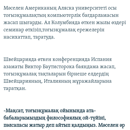
Мәселен Американың Аляска университеті осы
тоғызқұмалақтың компьютерлік бағдарламасын
жасап шығарды. Ал Колумбияда өткен жылы өздері
семинар өткізіп,тоғызқұмалақ ережелерін
насихаттап, таратуда.
Швейцарияда өткен конференцияда Испания
азаматы Виктор Баутисторока баяндама жасап,
тоғызқұмалақ тақталарын бірнеше елдердің
Швейцарияның, Италияның мұражайларына
таратқан.
-Мақсат, тоғызқұмалақ ойынында ата-
бабаларымыздың философиялық ой-түйіні,
пәлсапасы жатыр деп айтып қалдыңыз. Мәселен әр