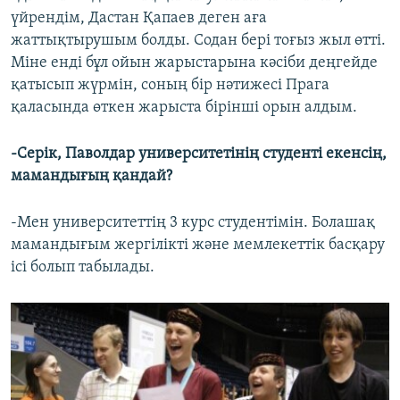
үйрендім, Дастан Қапаев деген аға
жаттықтырушым болды. Содан бері тоғыз жыл өтті.
Міне енді бұл ойын жарыстарына кәсіби деңгейде
қатысып жүрмін, соның бір нәтижесі Прага
қаласында өткен жарыста бірінші орын алдым.
-Серік, Паволдар университетінің студенті екенсің,
мамандығың қандай?
-Мен университеттің 3 курс студентімін. Болашақ
мамандығым жергілікті және мемлекеттік басқару
ісі болып табылады.