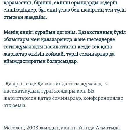
қарамастан, бірінші, екінші орындарды өздерің
еншіледіңдер, бұл енді ұстаз бен шәкірттің тең түсіп
отырған жағдайы.
Менің ендігі сұрайын дегенім, Қазақстанның бүкіл
облыстары мен қалаларында және шетелдерде
тоғызқұмалақты насихаттаған кезде тек қана
жарыстар өткізіп қоймай, түрлі семинарлар да
ұйымдастыратын боларсыздар.
-Қазіргі кезде Қазақстанда тоғызқұмалақты
насихаттаудың түрлі жолдары көп. Біз
жарыстармен қатар семинарлар, конференциялар
өткіземіз.
Мәселен, 2008 жылдың ақпан айында Алматыда