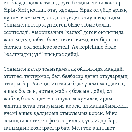
ие болуды қалай түсіндіруге болады, яғни жастар
бірін-бірі ұнатып, отау құрады, бірақ ол үйде ұрпақ
дүниеге келмесе, онда ол үйден отау шықпайды.
Сонымен қатар жұп деген бізде табыс болып
есептеледі. Американың "калах" деген ойынында
жалғыздық табыс болып есептеледі, кім бірінші
бастаса, сол жеңіске жетеді. Ал керісінше бізде
"жалғыздың үні" шықпас дейді.
Сонымен қатар тоғызқұмалақ ойынында маңдай,
атөтпес, тектұрмас, бел, белбасар деген отаулардың
аттары бар. Ал енді мысалы бізде үнемі маңдайың
ашық болсын, артың жабық болсын дейді, ол
жабық болсын деген отаудағы құмалақтарды
жұптан ұстап отыруымыз керек, ал маңдайымызды
үнемі ашық қалдырып отыруымыз керек. Міне
осындай көптеген философиялық ұғымдар бар,
танымдық көзқарастар бар. Мен тек қана шет