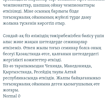
чемпионаттар, шапшаң ойнау чемпионаттары
өткізіледі. Міне осының барлығы бізде
тоғызқұмалақ ойынының жүйелі түрде даму
жолына түскенін көрсетіп отыр.
Сондай-ақ біз өзіміздің тәжірибемізбен бөлісу үшін
алыс және жақын шетелдерде семинарлар
өткіземіз. Өткен жылы тоғыз семинар болса оның
бесеуі Қазақстанда өтсе, қалғанын шетелдердегі
жергілікті комитеттер өткізді.
Біз өз тарапымыздан Чехияда, Македонияда,
Қырғызстанда, Ресейдің таулы Алтай
республикасында өткіздік. Жалпы байқағанымыз
тоғызқұмалақ ойынына деген қызығушылық өте
жоғары.
Normal 0