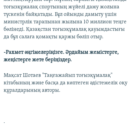
тоғызқұмалақ спортының жүйелі даму жолына
түскенін байқатады. Бұл ойынды дамыту үшін
министрлік тарапынан жылына 10 миллион теңге
бөлінеді. Қазақстан тоғызқұмалақ қауымдастығы
да бұл салаға қомақты қаржы бөліп отыр.
-Рахмет әңгімелеріңізге. Әрдайым жемістерге,
жеңістерге жете беріңіздер.
Мақсат Шотаев "Таңғажайып тоғызқұмалақ"
кітабының және басқа да көптеген әдістемелік оқу
құралдарының авторы.
.