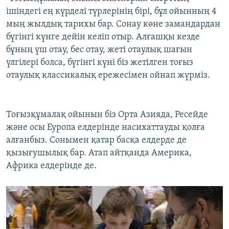
ішіндегі ең күрделі түрлерінің бірі, бұл ойынның 4
мың жылдық тарихы бар. Сонау көне замандардан
бүгінгі күнге дейін келіп отыр. Алғашқы кезде
бұның үш отау, бес отау, жеті отаулық шағын
үлгілері болса, бүгінгі күні біз жетілген тоғыз
отаулық классикалық ережесімен ойнап жүрміз.
Тоғызқұмалақ ойынын біз Орта Азияда, Ресейде
және осы Еуропа елдерінде насихаттауды қолға
алғанбыз. Сонымен қатар басқа елдерде де
қызығушылық бар. Атап айтқанда Америка,
Африка елдерінде де.