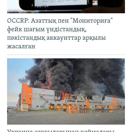
OCCRP: Азаттық пен "Мониториға"
фейк шағым үндістандық,
пәкістандық аккаунттар арқылы
жасалған