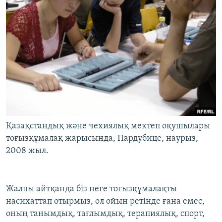
Қазақстандық және чехиялық мектеп оқушылары
тоғызқұмалақ жарысында, Пардубице, наурыз,
2008 жыл.
Жалпы айтқанда біз неге тоғызқұмалақты
насихаттап отырмыз, ол ойын ретінде ғана емес,
оның танымдық, тағлымдық, терапиялық, спорт,