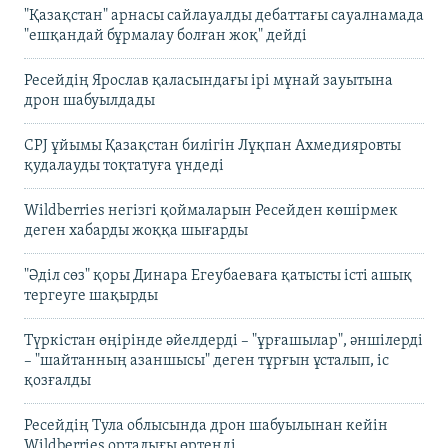
"Қазақстан" арнасы сайлауалды дебаттағы сауалнамада
"ешқандай бұрмалау болған жоқ" дейді
Ресейдің Ярослав қаласындағы ірі мұнай зауытына
дрон шабуылдады
CPJ ұйымы Қазақстан билігін Лұқпан Ахмедияровты
қудалауды тоқтатуға үндеді
Wildberries негізгі қоймаларын Ресейден көшірмек
деген хабарды жоққа шығарды
"Әділ сөз" қоры Динара Егеубаеваға қатысты істі ашық
тергеуге шақырды
Түркістан өңірінде әйелдерді – "ұрғашылар", әншілерді
– "шайтанның азаншысы" деген тұрғын ұсталып, іс
қозғалды
Ресейдің Тула облысында дрон шабуылынан кейін
Wildberries орталығы өртенді