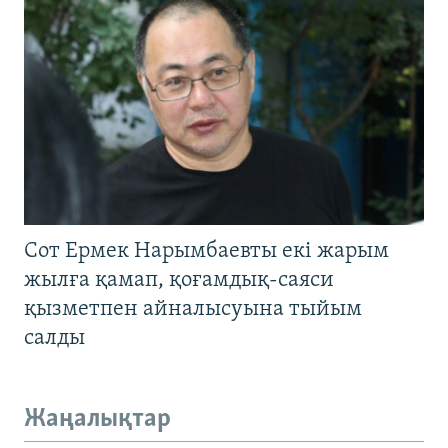
Сот Ермек Нарымбаевты екі жарым
жылға қамап, қоғамдық-саяси
қызметпен айналысуына тыйым
салды
Жаңалықтар