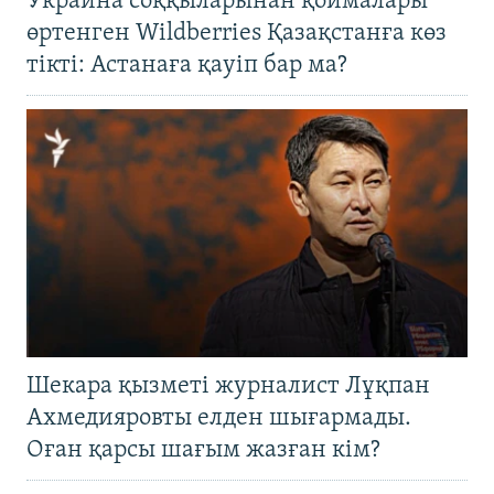
Украина соққыларынан қоймалары
өртенген Wildberries Қазақстанға көз
тікті: Астанаға қауіп бар ма?
Шекара қызметі журналист Лұқпан
Ахмедияровты елден шығармады.
Оған қарсы шағым жазған кім?