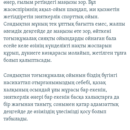
өнер, ғылым ретіндегі маңызы зор. Бұл
жасөспірімнің ақыл-ойын шыңдап, ми қызметін
жетілдіретін зияткерлік спорттық ойын.
Сондықтан мұның тек ұлттық бағытта емес, жалпы
әлемдік деңгейде де маңызы өте зор, өйткені
тоғызқұмалақ сияқты ойындарды ойнаған бала
есейе келе өзінің күнделікті нақты жоспарын
құрып, дүниеге көзқарасы молайып, жетілген тұлға
болып қалыптасады.
Сондықтан тоғызқұмалақ ойынын біздің бүгінгі
насихаттап отырғанымыздың себебі, қазақ
халқының осындай ұлы мұрасы бар екенін,
зияткерлік өнері бар екенін басқа халықтарға да
бір жағынан таныту, сонымен қатар адамзаттық
деңгейде де өзіміздің үлесімізді қосу болып
табылады.