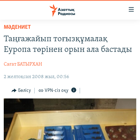
Accessibility
links
Skip
МӘДЕНИЕТ
to
ЖАҢАЛЫҚТАР
Таңғажайып тоғызқұмалақ
main
САЯСАТ
content
Еуропа төрінен орын ала бастады
AZATTYQTV
Skip
to
Сағат БАТЫРХАН
ҚАҢТАР ОҚИҒАСЫ
main
2 желтоқсан 2008 жыл, 00:56
АДАМ ҚҰҚЫҚТАРЫ
Navigation
Skip
ӘЛЕУМЕТ
Бөлісу
VPN-сіз оқу
to
ӘЛЕМ
Search
АРНАЙЫ ЖОБАЛАР
Русский