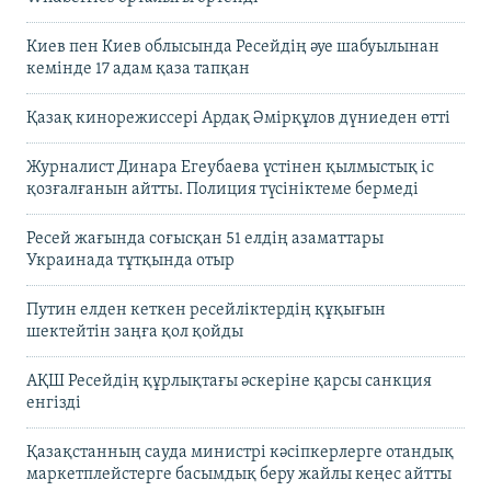
Киев пен Киев облысында Ресейдің әуе шабуылынан
кемінде 17 адам қаза тапқан
Қазақ кинорежиссері Ардақ Әмірқұлов дүниеден өтті
Журналист Динара Егеубаева үстінен қылмыстық іс
қозғалғанын айтты. Полиция түсініктеме бермеді
Ресей жағында соғысқан 51 елдің азаматтары
Украинада тұтқында отыр
Путин елден кеткен ресейліктердің құқығын
шектейтін заңға қол қойды
АҚШ Ресейдің құрлықтағы әскеріне қарсы санкция
енгізді
Қазақстанның сауда министрі кәсіпкерлерге отандық
маркетплейстерге басымдық беру жайлы кеңес айтты