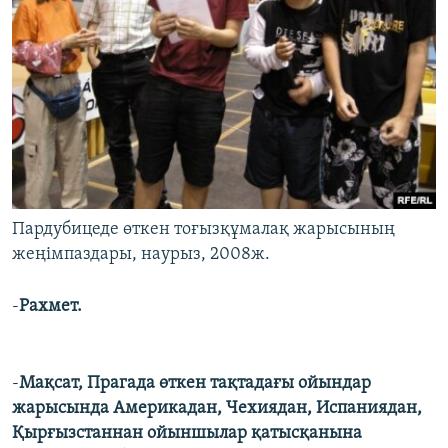
Пардубицеде өткен тоғызқұмалақ жарысының
жеңімпаздары, наурыз, 2008ж.
-
Рахмет.
-
Мақсат, Прагада өткен тақтадағы ойындар
жарысында Америкадан, Чехиядан, Испаниядан,
Қырғызстаннан ойыншылар қатысқанына