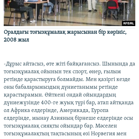
Оралдағы тоғызқұмалақ жарысынан бір көрініс,
2008 жыл
-Дұрыс айтасыз, өте жіті байқағансыз. Шынында да
тоғызқұмалақ ойынын тек спорт, өнер, ғылым
ретінде қарастыруға болмайды. Мен қазіргі кезде
оны бабаларымыздың дүниетанымы ретінде
қарастырамын. Өйткені ондай ойындардың
дүниежүзінде 400-ге жуық түрі бар, атап айтқанда
ол Африка елдерінде, Америкада, Еуропа
елдерінде, мынау Азияның бірнеше елдерінде осы
тоғызқұмалақ сияқты ойындар бар. Мәселен
тоғызқұмалақтың тақтасының өзі Норвегия мен