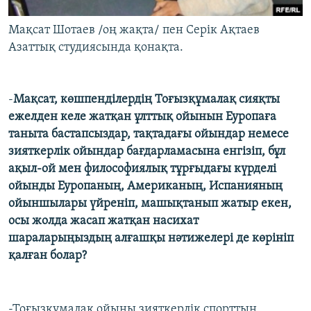
Мақсат Шотаев /оң жақта/ пен Серік Ақтаев
Азаттық студиясында қонақта.
-
Мақсат,
көшпенділердің Тоғызқұмалақ сияқты
ежелден келе жатқан ұлттық ойынын Еуропаға
таныта бастапсыздар, тақтадағы ойындар немесе
зияткерлік ойындар бағдарламасына енгізіп, бұл
ақыл-ой мен философиялық тұрғыдағы күрделі
ойынды Еуропаның, Американың, Испанияның
ойыншылары үйреніп, машықтанып жатыр екен,
осы жолда жасап жатқан насихат
шараларыңыздың алғашқы нәтижелері де көрініп
қалған болар?
-Тоғызқұмалақ ойыны зияткерлік спорттың