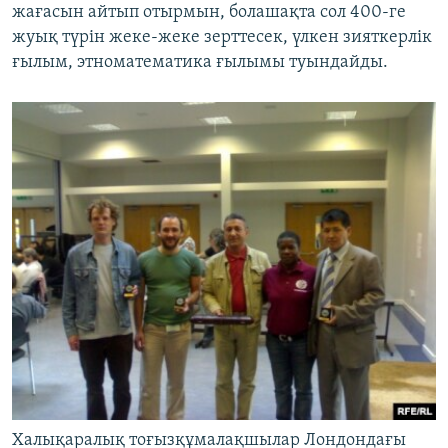
жағасын айтып отырмын, болашақта сол 400-ге
жуық түрін жеке-жеке зерттесек, үлкен зияткерлік
ғылым, этноматематика ғылымы туындайды.
Халықаралық тоғызқұмалақшылар Лондондағы