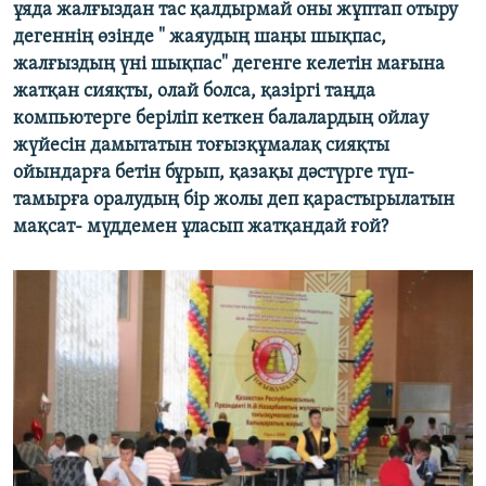
ұяда жалғыздан тас қалдырмай оны жұптап отыру
дегеннің өзінде " жаяудың шаңы шықпас,
жалғыздың үні шықпас" дегенге келетін мағына
жатқан сияқты, олай болса, қазіргі таңда
компьютерге беріліп кеткен балалардың ойлау
жүйесін дамытатын тоғызқұмалақ сияқты
ойындарға бетін бұрып, қазақы дәстүрге түп-
тамырға оралудың бір жолы деп қарастырылатын
мақсат- мүддемен ұласып жатқандай ғой?