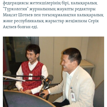
федерациясы жетекшілерінің бірі, халықаралық
"Түркология" журналының жауапты редакторы
Мақсат Шотаев пен тоғызқұмалақтан халықаралық
және республикалық жарыстар жеңімпазы Серік
Ақтаев болған еді.