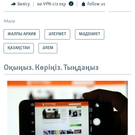
Бөлісу
VPN-сіз оқу
Follow us
Айдар
ЖАЛПЫ АРХИВ
ӘЛЕУМЕТ
МӘДЕНИЕТ
ҚАЗАҚСТАН
ӘЛЕМ
Оқыңыз. Көріңіз. Тыңдаңыз