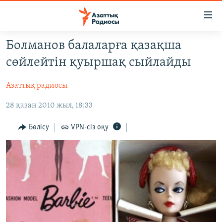
Accessibility
links
Skip
Болманов балаларға қазақша
to
ЖАҢАЛЫҚТАР
сөйлейтін қуыршақ сыйлайды
main
САЯСАТ
content
Азаттық радиосы
AZATTYQTV
Skip
to
28 қазан 2010 жыл, 18:33
ҚАҢТАР ОҚИҒАСЫ
main
АДАМ ҚҰҚЫҚТАРЫ
Navigation
Бөлісу
VPN-сіз оқу
Skip
ӘЛЕУМЕТ
to
ӘЛЕМ
Search
АРНАЙЫ ЖОБАЛАР
Русский