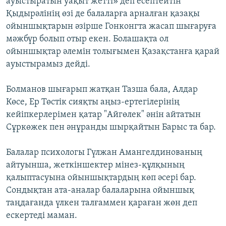
ауыстыратын уақыт жетті» деп есептейтін
Қыдырәлінің өзі де балаларға арналған қазақы
ойыншықтарын әзірше Гонконгта жасап шығаруға
мәжбүр болып отыр екен. Болашақта ол
ойыншықтар әлемін толығымен Қазақстанға қарай
ауыстырамыз дейді.
Болманов шығарып жатқан Тазша бала, Алдар
Көсе, Ер Төстік сияқты аңыз-ертегілерінің
кейіпкерлерімен қатар "Айгөлек" әнін айтатын
Сұркөжек пен әнұранды шырқайтын Барыс та бар.
Балалар психологы Гүлжан Амангелдинованың
айтуынша, жеткіншектер мінез-құлқының
қалыптасуына ойыншықтардың көп әсері бар.
Сондықтан ата-аналар балаларына ойыншық
таңдағанда үлкен талғаммен қараған жөн деп
ескертеді маман.