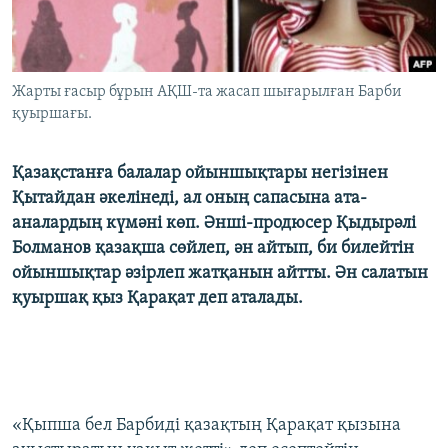
ЖАЗЫЛЫҢЫЗ
Жарты ғасыр бұрын АҚШ-та жасап шығарылған Барби
Басқа тілдерде
қуыршағы.
Қазақстанға балалар ойыншықтары негізінен
Қытайдан әкелінеді, ал оның сапасына ата-
аналардың күмәні көп. Әнші-продюсер Қыдырәлі
Болманов қазақша сөйлеп, ән айтып, би билейтін
ойыншықтар әзірлеп жатқанын айтты. Ән салатын
қуыршақ қыз Қарақат деп аталады.
«Қыпша бел Барбиді қазақтың Қарақат қызына