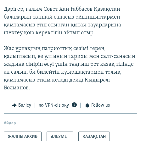
Дәрігер, ғалым Совет Хан Ғаббасов Қазақстан
балаларын жаппай сапасыз ойыншықтармен
қамтамасыз етіп отырған қытай тауарларына
шектеу қою керектігін айтып отыр.
Жас ұрпақтың патриоттық сезімі терең
қалыптасып, өз ұлтының тарихы мен салт-санасын
жадына сіңіріп өсуі үшін тұңғыш рет қазақ тілінде
ән салып, би билейтін қуыршақтармен толық
қамтамасыз еткім келеді дейді Қыдырәлі
Болманов.
Бөлісу
VPN-сіз оқу
Follow us
Айдар
ЖАЛПЫ АРХИВ
ӘЛЕУМЕТ
ҚАЗАҚСТАН