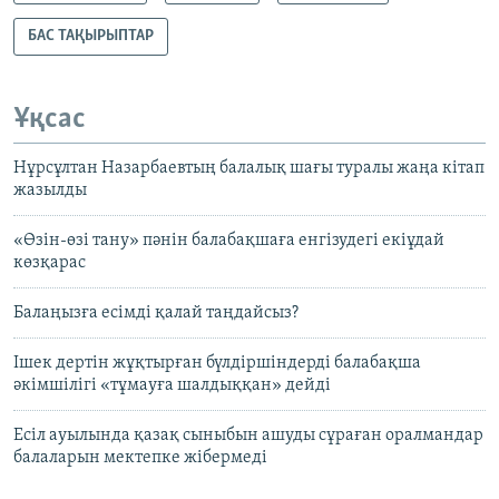
БАС ТАҚЫРЫПТАР
Ұқсас
Нұрсұлтан Назарбаевтың балалық шағы туралы жаңа кітап
жазылды
«Өзін-өзі тану» пәнін балабақшаға енгізудегі екіұдай
көзқарас
Балаңызға есімді қалай таңдайсыз?
Ішек дертін жұқтырған бүлдіршіндерді балабақша
әкімшілігі «тұмауға шалдыққан» дейді
Есіл ауылында қазақ сыныбын ашуды сұраған оралмандар
балаларын мектепке жібермеді