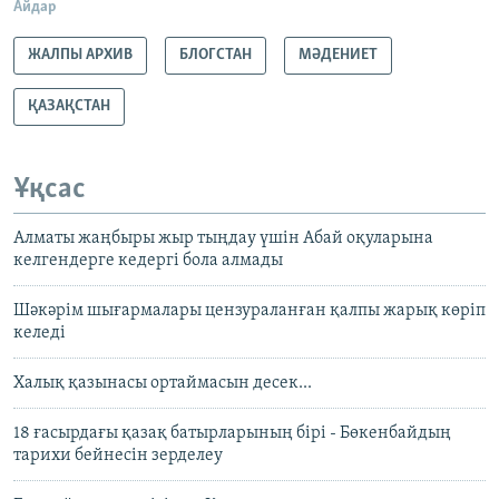
Айдар
ЖАЛПЫ АРХИВ
БЛОГСТАН
МӘДЕНИЕТ
ҚАЗАҚСТАН
Ұқсас
Алматы жаңбыры жыр тыңдау үшін Абай оқуларына
келгендерге кедергі бола алмады
Шәкәрім шығармалары цензураланған қалпы жарық көріп
келеді
Халық қазынасы ортаймасын десек...
18 ғасырдағы қазақ батырларының бірі - Бөкенбайдың
тарихи бейнесін зерделеу