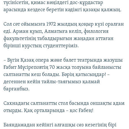
түсінісетін, қимас көңілдегі дос-құрдастар
арасында кездесе беретін кәдімгі қазақы қалжың.
Сол сәт ойымызға 1972 жылдың қоңыр күзі оралған
еді. Арман қуып, Алматыға келіп, филология
факультетінің табалдырығын жаңадан аттаған
бірінші курстың студенттеріміз.
– Бүгін Қазақ опера және балет театрында жазушы
Ғабит Мүсіреповтің 70 жасқа толуына байланысты
салтанатты кеш болады. Бәрің қатысыңдар! –
дегеннен кейін тайлы-таяғымыз қалмай
барғанбыз.
Сахнадағы салтанатты стол басында оншақты адам
отырды. Қақ орталарында – қос Ғабең!
Баяндамадан кейінгі алғашқы сөз кезегінің бірі