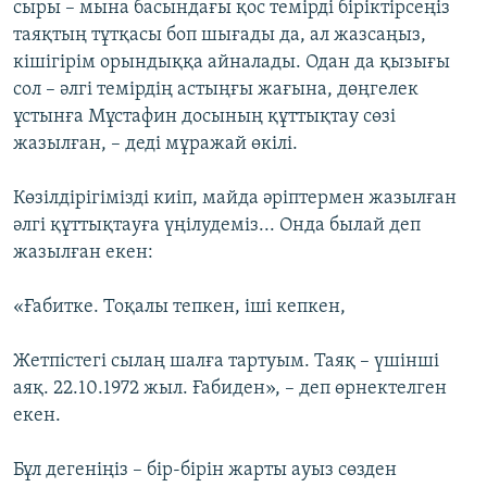
сыры – мына басындағы қос темірді біріктірсеңіз
таяқтың тұтқасы боп шығады да, ал жазсаңыз,
кішігірім орындыққа айналады. Одан да қызығы
сол – әлгі темірдің астыңғы жағына, дөңгелек
ұстынға Мұстафин досының құттықтау сөзі
жазылған, – деді мұражай өкілі.
Көзілдірігімізді киіп, майда әріптермен жазылған
әлгі құттықтауға үңілудеміз... Онда былай деп
жазылған екен:
«Ғабитке. Тоқалы тепкен, іші кепкен,
Жетпістегі сылаң шалға тартуым. Таяқ – үшінші
аяқ. 22.10.1972 жыл. Ғабиден», – деп өрнектелген
екен.
Бұл дегеніңіз – бір-бірін жарты ауыз сөзден