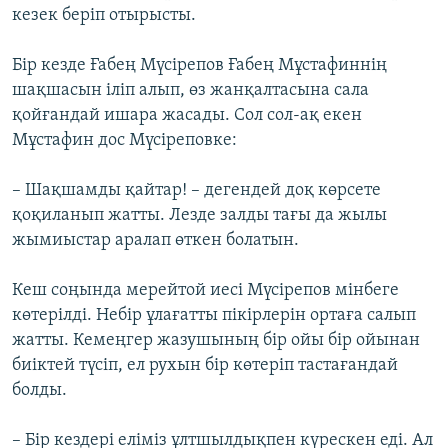
кезек беріп отырысты.
Бір кезде Ғабең Мүсірепов Ғабең Мұстафиннің
шақшасын іліп алып, өз жанқалтасына сала
қойғандай ишара жасады. Сол сол-ақ екен
Мұстафин дос Мүсіреповке:
– Шақшамды қайтар! – дегендей доқ көрсете
қоқиланып жатты. Лезде залды тағы да жылы
жымиыстар аралап өткен болатын.
Кеш соңында мерейтой иесі Мүсірепов мінбеге
көтерілді. Небір ұлағатты пікірлерін ортаға салып
жатты. Кемеңгер жазушының бір ойы бір ойынан
биіктей түсіп, ел рухын бір көтеріп тастағандай
болды.
– Бір кездері еліміз ұлтшылдықпен күрескен еді. Ал