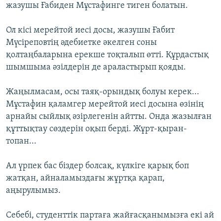
жазушы Ғабиден Мұстафинге тиген болатын.
Ол кісі мерейтой иесі досы, жазушы Ғабит
Мүсіреповтің әдебиетке әкелген соны
қолтаңбаларына ерекше тоқталып өтті. Құрдастық
шымшыма әзілдерін де араластырып қояды.
Жаңылмасам, осы таяқ-орындық болуы керек...
Мұстафин қаламгер мерейтой иесі досына өзінің
арнайы сыйлық әзірлегенін айтты. Онда жазылған
құттықтау сөздерін оқып берді. Жұрт-қыран-
топан...
Ал үрпек бас біздер болсақ, күлкіге қарық боп
жатқан, айналамыздағы жұртқа қарап,
аңырулымыз.
Себебі, студенттік партаға жайғасқанымызға екі ай