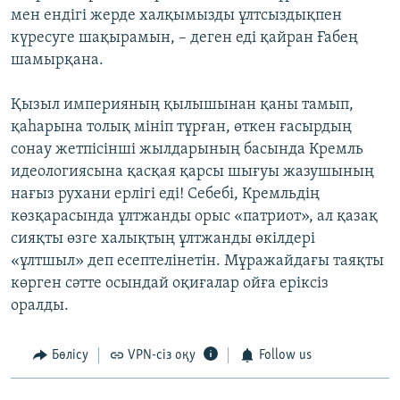
мен ендігі жерде халқымызды ұлтсыздықпен
күресуге шақырамын, – деген еді қайран Ғабең
шамырқана.
Қызыл империяның қылышынан қаны тамып,
қаһарына толық мініп тұрған, өткен ғасырдың
сонау жетпісінші жылдарының басында Кремль
идеологиясына қасқая қарсы шығуы жазушының
нағыз рухани ерлігі еді! Себебі, Кремльдің
көзқарасында ұлтжанды орыс «патриот», ал қазақ
сияқты өзге халықтың ұлтжанды өкілдері
«ұлтшыл» деп есептелінетін. Мұражайдағы таяқты
көрген сәтте осындай оқиғалар ойға еріксіз
оралды.
Бөлісу
VPN-сіз оқу
Follow us