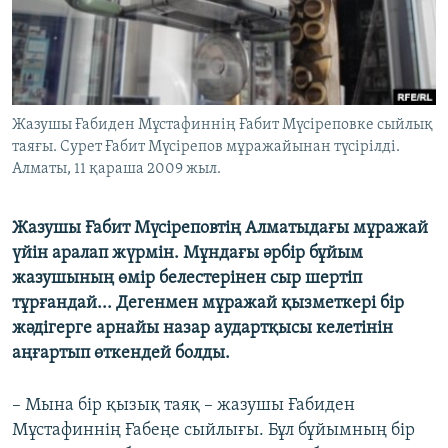
ЖАЗЫЛЫҢЫЗ
Басқа тілдерде
Жазушы Ғабиден Мұстафиннің Ғабит Мүсіреповке сыйлық
таяғы. Сурет Ғабит Мүсірепов мұражайынан түсірілді.
Алматы, 11 қараша 2009 жыл.
Жазушы Ғабит Мүсіреповтің Алматыдағы мұражай
үйін аралап жүрмін. Мұндағы әрбір бұйым
жазушының өмір белестерінен сыр шертіп
тұрғандай... Дегенмен мұражай қызметкері бір
жәдігерге арнайы назар аудартқысы келетінін
аңғартып өткендей болды.
– Мына бір қызық таяқ – жазушы Ғабиден
Мұстафиннің Ғабеңе сыйлығы. Бұл бұйымның бір