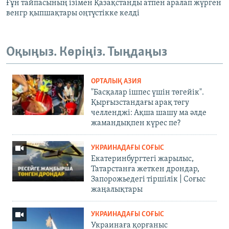
Ғұн тайпасының ізімен Қазақстанды атпен аралап жүрген
венгр қыпшақтары оңтүстікке келді
Оқыңыз. Көріңіз. Тыңдаңыз
ОРТАЛЫҚ АЗИЯ
"Басқалар ішпес үшін төгейік".
Қырғызстандағы арақ төгу
челленджі: Ақша шашу ма әлде
жамандықпен күрес пе?
УКРАИНАДАҒЫ СОҒЫС
Екатеринбургтегі жарылыс,
Татарстанға жеткен дрондар,
Запорожьедегі тіршілік | Cоғыс
жаңалықтары
УКРАИНАДАҒЫ СОҒЫС
Украинаға қорғаныс