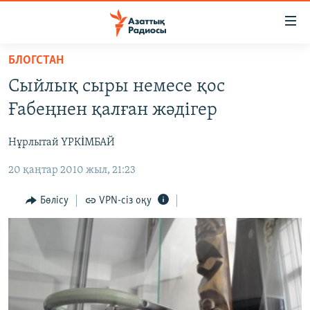
Accessibility
links
Skip
БЛОГСТАН
to
ЖАҢАЛЫҚТАР
Сыйлық сыры немесе қос
main
САЯСАТ
content
Ғабеңнен қалған жәдігер
AZATTYQTV
Skip
to
Нұрлытай ҮРКİМБАЙ
ҚАҢТАР ОҚИҒАСЫ
main
20 қаңтар 2010 жыл, 21:23
АДАМ ҚҰҚЫҚТАРЫ
Navigation
Skip
ӘЛЕУМЕТ
Бөлісу
VPN-сіз оқу
to
ӘЛЕМ
Search
АРНАЙЫ ЖОБАЛАР
Русский