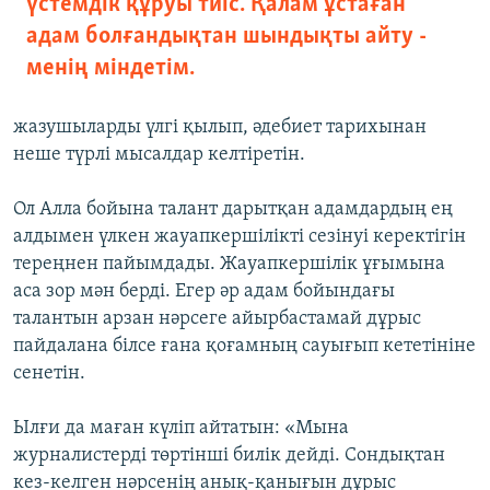
үстемдік құруы тиіс. Қалам ұстаған
адам болғандықтан шындықты айту -
менің міндетім.
жазушыларды үлгі қылып, әдебиет тарихынан
неше түрлі мысалдар келтіретін.
Ол Алла бойына талант дарытқан адамдардың ең
алдымен үлкен жауапкершілікті сезінуі керектігін
тереңнен пайымдады. Жауапкершілік ұғымына
аса зор мән берді. Егер әр адам бойындағы
талантын арзан нәрсеге айырбастамай дұрыс
пайдалана білсе ғана қоғамның сауығып кететініне
сенетін.
Ылғи да маған күліп айтатын: «Мына
журналистерді төртінші билік дейді. Сондықтан
кез-келген нәрсенің анық-қанығын дұрыс