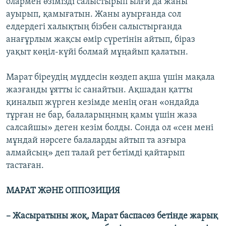
олармен өзімізді салыстырып ылғи да жаны
ауырып, қамығатын. Жаны ауырғанда сол
елдердегі халықтың бізбен салыстырғанда
анағұрлым жақсы өмір сүретінін айтып, біраз
уақыт көңіл-күйі болмай мұңайып қалатын.
Марат біреудің мүддесін көздеп ақша үшін мақала
жазғанды ұятты іс санайтын. Ақшадан қатты
қиналып жүрген кезімде менің оған «ондайда
тұрған не бар, балаларыңның қамы үшін жаза
салсайшы» деген кезім болды. Сонда ол «сен мені
мұндай нәрсеге балаларды айтып та азғыра
алмайсың» деп талай рет бетімді қайтарып
тастаған.
МАРАТ ЖӘНЕ ОППОЗИЦИЯ
– Жасыратыны жоқ, Марат баспасөз бетінде жарық