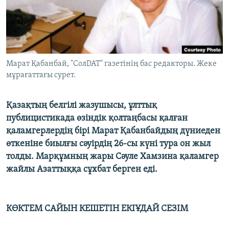
ЖАЗЫЛЫҢЫЗ
Басқа тілдерде
Марат Қабанбай, "СолDAT" газетінің бас редакторы. Жеке
мұрағаттағы сурет.
Қазақтың белгілі жазушысы, ұлттық
публицистикада өзіндік қолтаңбасы қалған
қаламгерлердің бірі Марат Қабанбайдың дүниеден
өткеніне биылғы сәуірдің 26-сы күні тура он жыл
толды. Марқұмның жары Сәуле Хамзина қаламгер
жайлы Азаттыққа сұхбат берген еді.
КӨКТЕМ САЙЫН КЕШЕТІН ЕКІҰДАЙ СЕЗІМ