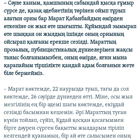
– Сәуле ханым, қамшының сабындай қысқа ғұмыр
сүрсе де, қазақ әдебиетінің төрінен ойып тұрып
алатын орны бар Марат Қабанбайдың өмірден
өткеніне он жыл өте шығыпты. Құйындай зымырап
өте шыққан он жылдың ішінде оның орнының
ойсырап қалғаны ерекше сезілді. Мараттың
прозалық, публицистикалық дүниелерімен жақсы
таныс болғанымызбен, оның өмірде, яғни мына
қарапайым тіршілікте қандай адам болғанын жете
біле бермейміз.
– Марат көктемде, 22 наурызда туып, тағы да сол
көктемде, 26 сәуірде дүниеден өтті. Міне, осы жыл
мезгілінің ең бір әдемі шағы көктемде, екіұдай
сезімді басымнан кешемін. Әрі Мараттың туған
күнін тойлап, сүйіп, Құдай қосқан қосағыммен
бірге дәурен сүрген бақытты жылдарым тіріліп
келгендей қуанамын, бір ай өте салысымен оның