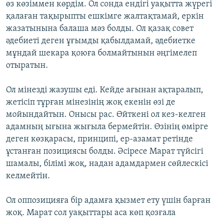
өз көзіммен көрдім. Ол сонда ендігі уақытта жүрегі
қалаған тақырыпты ешкімге жалтақтамай, еркін
жазатынына балаша мәз болды. Ол қазақ совет
әдебиеті деген ұғымды қабылдамай, әдебиетке
мұндай шекара қоюға болмайтынын әңгімелеп
отыратын.
Ол мінезді жазушы еді. Кейде ағынан ақтаралып,
жетісіп тұрған мінезінің жоқ екенін өзі де
мойындайтын. Онысы рас. Өйткені ол кез-келген
адамның ығына жығыла бермейтін. Өзінің өмірге
деген көзқарасы, принципі, ер-азамат ретінде
ұстанған позициясы болды. Әсіресе Марат түйсігі
шамалы, білімі жоқ, надан адамдармен сөйлескісі
келмейтін.
Ол оппозицияға бір адамға қызмет ету үшін барған
жоқ. Марат сол уақыттары аса көп қозғала