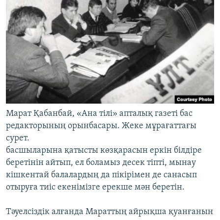
Марат Қабанбай, «Ана тілі» апталық газеті бас
редакторының орынбасары. Жеке мұрағаттағы
сурет.
басшыларына қатысты көзқарасын еркін білдіре
беретінін айтып, ел боламыз десек тіпті, мынау
кішкентай балалардың да пікірімен де санасып
отыруға тиіс екенімізге ерекше мән беретін.
Тәуелсіздік алғанда Мараттың айрықша қуанғанын