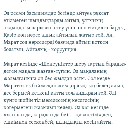
Ол ресми басылымдар бетінде айтуға рұқсат
етілмеген шындықтарды айтып, ұлтының
алдындағы парызын өтеу үшін оппозицияға барды,
Қазір көп нәрсе ашық айтылып жатыр ғой. Ал,
Марат сол нәрселерді баяғыда айтып кеткен
болатын. Айталық - коррупция.
Марат кезінде «Шенеуніктер шеру тартып барады»
деген мақала жазған-тұғын. Ол мақаланың
жазылғанына он бес жылдан асты. Сол кезде
Маратты сыбайласқан жемқорлықтың белең алып,
дес бермей кеткені қатты толғандырды ғой. Әлі
күнге шейін тіл мәселесенің көсегесінің
көгермегені жазылып келеді. Ол кісі кезінде
«ханнан да, қарадан да биік – қазақ тілі» деп,
ешкімнен сескенбей, шындықты кесіп айтты.