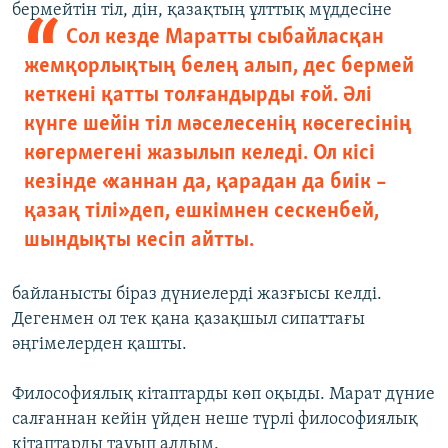
бермейтін тіл, дін, қазақтың ұлттық
мүддесіне
Сол кезде Маратты сыбайласқан
жемқорлықтың белең алып, дес бермей
кеткені қатты толғандырды ғой. Әлі
күнге шейін тіл мәселесенің көсегесінің
көгермегені жазылып келеді. Ол кісі
кезінде «ханнан да, қарадан да биік –
қазақ тілі» деп, ешкімнен сескенбей,
шындықты кесіп айтты.
байланысты біраз дүниелерді жазғысы келді.
Дегенмен ол тек қана қазақшыл сипаттағы
әңгімелерден қашты.
Философиялық кітаптарды көп оқыды. Марат дүние
салғаннан кейін үйден неше түрлі философиялық
кітаптарды тауып алдым.