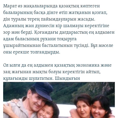
Марат өз мақалаларында қазақтың көптеген
балаларының басқа дінге өтіп жатқанын қозғап,
дін туралы терең пайымдауларын жасады.
Адамның жан дүниесін кір шалмауы керектігіне
зор мән берді. Қоғамдағы дағдарыстың ең алдымен
адам баласының рухани тоқыруға
ұшырайтынынан басталатынын түсінді. Бұл мәселе
оны ерекше толғандырды.
Ол ылғи да ең алдымен қазақтың экономика және
заң жағынан мықты болуы керектігін айтып,
құлағымды шулататын. Шындығын