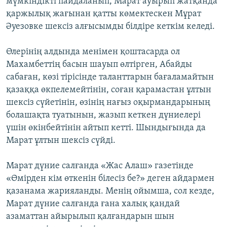
мүмкіндікті пайдаланып, Марат ауырып жатқанда
қаржылық жағынан қатты көмектескен Мұрат
Әуезовке шексіз алғысымды білдіре кеткім келеді.
Өлерінің алдында менімен қоштасарда ол
Махамбеттің басын шауып өлтірген, Абайды
сабаған, көзі тірісінде таланттарын бағаламайтын
қазаққа өкпелемейтінін, соған қарамастан ұлтын
шексіз сүйетінін, өзінің нағыз оқырмандарының
болашақта туатынын, жазып кеткен дүниелері
үшін өкінбейтінін айтып кетті. Шындығында да
Марат ұлтын шексіз сүйді.
Марат дүние салғанда «Жас Алаш» газетінде
«Өмірден кім өткенін білесіз бе?» деген айдармен
қазанама жарияланды. Менің ойымша, сол кезде,
Марат дүние салғанда ғана халық қандай
азаматтан айырылып қалғандарын шын