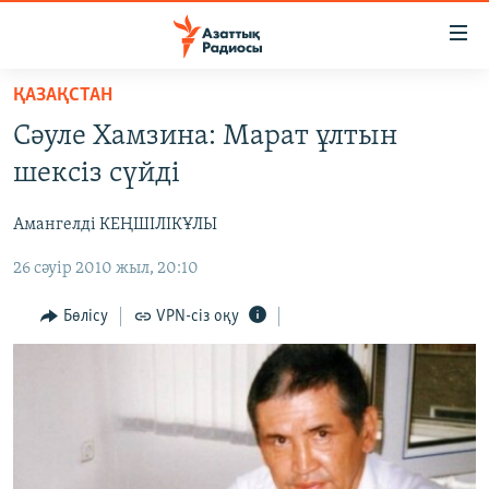
Accessibility
links
Skip
ҚАЗАҚСТАН
to
ЖАҢАЛЫҚТАР
Сәуле Хамзина: Марат ұлтын
main
САЯСАТ
content
шексіз сүйді
AZATTYQTV
Skip
to
Амангелді КЕҢШІЛІКҰЛЫ
ҚАҢТАР ОҚИҒАСЫ
main
26 сәуір 2010 жыл, 20:10
АДАМ ҚҰҚЫҚТАРЫ
Navigation
Skip
ӘЛЕУМЕТ
Бөлісу
VPN-сіз оқу
to
ӘЛЕМ
Search
АРНАЙЫ ЖОБАЛАР
Русский