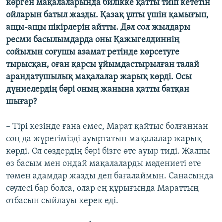
көрген мақалаларында билікке қатты тиіп кететін
ойларын батыл жазды. Қазақ ұлты үшін қамығып,
ащы-ащы пікірлерін айтты. Дәл сол жылдары
ресми басылымдарда оны Қажыгелдиннің
сойылын соғушы азамат ретінде көрсетуге
тырысқан, оған қарсы ұйымдастырылған талай
арандатушылық мақалалар жарық көрді. Осы
дүниелердің бәрі оның жанына қатты батқан
шығар?
– Тірі кезінде ғана емес, Марат қайтыс болғаннан
соң да жүрегімізді ауыртатын мақалалар жарық
көрді. Ол сөздердің бәрі бізге өте ауыр тиді. Жалпы
өз басым мен ондай мақалаларды мәдениеті өте
төмен адамдар жазды деп бағалаймын. Санасында
сәулесі бар болса, олар ең құрығында Мараттың
отбасын сыйлауы керек еді.