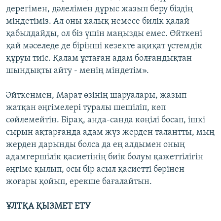
дерегімен, дәлелімен дұрыс жазып беру біздің
міндетіміз. Ал оны халық немесе билік қалай
қабылдайды, ол біз үшін маңызды емес. Өйткені
қай мәселеде де бірінші кезекте ақиқат үстемдік
құруы тиіс. Қалам ұстаған адам болғандықтан
шындықты айту - менің міндетім».
Әйткенмен, Марат өзінің шаруалары, жазып
жатқан әңгімелері туралы шешіліп, көп
сөйлемейтін. Бірақ, анда-санда көңілі босап, ішкі
сырын ақтарғанда адам жүз жерден талантты, мың
жерден дарынды болса да ең алдымен оның
адамгершілік қасиетінің биік болуы қажеттілігін
әңгіме қылып, осы бір асыл қасиетті бәрінен
жоғары қойып, ерекше бағалайтын.
ҰЛТҚА ҚЫЗМЕТ ЕТУ