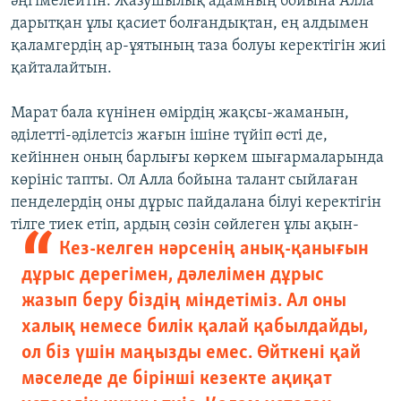
әңгімелейтін. Жазушылық адамның бойына Алла
дарытқан ұлы қасиет болғандықтан, ең алдымен
қаламгердің ар-ұятының таза болуы керектігін жиі
қайталайтын.
Марат бала күнінен өмірдің жақсы-жаманын,
әділетті-әділетсіз жағын ішіне түйіп өсті де,
кейіннен оның барлығы көркем шығармаларында
көрініс тапты. Ол Алла бойына талант сыйлаған
пенделердің оны дұрыс пайдалана білуі керектігін
тілге тиек етіп,
ардың сөзін сөйлеген ұлы ақын-
Кез-келген нәрсенің анық-қанығын
дұрыс дерегімен, дәлелімен дұрыс
жазып беру біздің міндетіміз. Ал оны
халық немесе билік қалай қабылдайды,
ол біз үшін маңызды емес. Өйткені қай
мәселеде де бірінші кезекте ақиқат