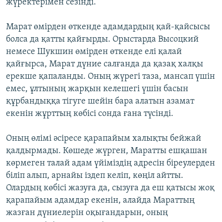
жүректерімен сезінді.
Марат өмірден өткенде адамдардың қай-қайсысы
болса да қатты қайғырды. Орыстарда Высоцкий
немесе Шукшин өмірден өткенде елі қалай
қайғырса, Марат дүние салғанда да қазақ халқы
ерекше қапаланды. Оның жүрегі таза, мансап үшін
емес, ұлтының жарқын келешегі үшін басын
құрбандыққа тігуге шейін бара алатын азамат
екенін жұрттың көбісі сонда ғана түсінді.
Оның өлімі әсіресе қарапайым халықты бейжай
қалдырмады. Көшеде жүрген, Маратты ешқашан
көрмеген талай адам үйіміздің адресін біреулерден
біліп алып, арнайы іздеп келіп, көңіл айтты.
Олардың көбісі жазуға да, сызуға да еш қатысы жоқ
қарапайым адамдар екенін, алайда Мараттың
жазған дүниелерін оқығандарын, оның