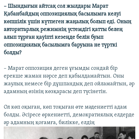
– Шындығын айтсақ сол жылдары Марат
Қабанбайдың оппозициялық басылымға келуі
көпшілік үшін күтпеген жаңалық болып еді. Оның
авторитарлық режимнің үстемдігі қатты белең
алып тұрған қауіпті кезеңде белін буып
оппозициялық басылымға баруына не түрткі
болды?
– Марат оппозиция деген ұғымды сондай бір
ерекше жаман нәрсе деп қабылдамайтын. Оны
жаулық немесе бір дұшпандық деп ойламайтын, әр
адамның өзінің көзқарасы деп түсінетін.
Ол көп оқыған, көп тоқыған өте мәдениетті адам
болды. Әсіресе өркениетті, демократиялық елдерде
әр адамның қоғамға, билікке, елдің