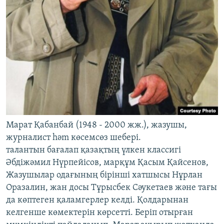
Марат Қабанбай (1948 - 2000 жж.), жазушы,
журналист hәm көсемсөз шебері.
талантын бағалап қазақтың үлкен классигі
Әбдіжәмил Нүрпейісов, марқұм Қасым Қайсенов,
Жазушылар одағының бірінші хатшысы Нұрлан
Оразалин, жан досы Тұрысбек Сәукетаев және тағы
да көптеген қаламгерлер келді. Қолдарынан
келгенше көмектерін көрсетті. Беріп отырған