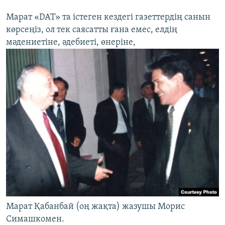
Марат «DAT» та істеген кездегі газеттердің санын
көрсеңіз, ол тек саясатты ғана емес, елдің
мәдениетіне, әдебиеті, өнеріне,
Марат Қабанбай (оң жақта) жазушы Морис
Симашкомен.