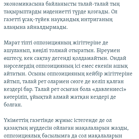
экономикасына байланысты талай-талай тың
тақырыптарды мәдениетті түрде қозғады. Ол
газетті ұсақ-түйек науқандық интриганың
алаңына айналдырмады.
Марат тіпті оппозицияның жігіттеріне де
ашуланып, көңілі толмай отыратын. Біреумен
өштесу, кек сақтау дегенді қолдамайтын. Ондай
нәрселердің оппозицияның ісі емес екенін ашық
айтатын. Осыны оппозицияның кейбір жігіттеріне
айтып, талай рет олармен сөзге де келіп қалған
кездері бар. Талай рет осыған бола «давлениесі»
көтеріліп, ұйықтай алмай жатқан кездері де
болған.
Үкіметтің газетінде жұмыс істегенде де ол
қазақтың мүддесін ойлаған мақалаларын жазды,
оппозициялық басылымға да сол мақалаларын