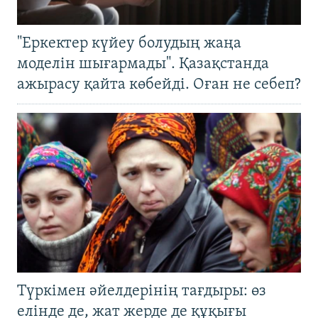
"Еркектер күйеу болудың жаңа
моделін шығармады". Қазақстанда
ажырасу қайта көбейді. Оған не себеп?
Түркімен әйелдерінің тағдыры: өз
елінде де, жат жерде де құқығы