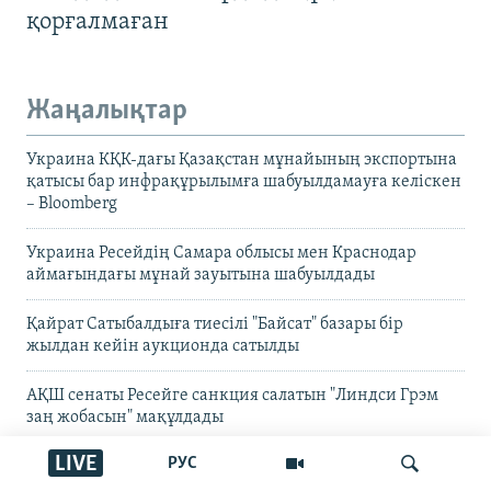
қорғалмаған
Жаңалықтар
Украина КҚК-дағы Қазақстан мұнайының экспортына
қатысы бар инфрақұрылымға шабуылдамауға келіскен
– Bloomberg
Украина Ресейдің Самара облысы мен Краснодар
аймағындағы мұнай зауытына шабуылдады
Қайрат Сатыбалдыға тиесілі "Байсат" базары бір
жылдан кейін аукционда сатылды
АҚШ сенаты Ресейге санкция салатын "Линдси Грэм
заң жобасын" мақұлдады
LIVE
РУС
Wildberries қоймаларының бір бөлігін "Қазақстан,
Өзбекстан және Беларуське көшірмек"