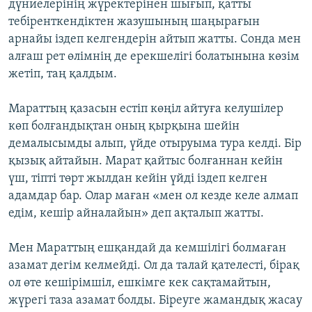
дүниелерінің жүректерінен шығып, қатты
тебіренткендіктен жазушының шаңырағын
арнайы іздеп келгендерін айтып жатты. Сонда мен
алғаш рет өлімнің де ерекшелігі болатынына көзім
жетіп, таң қалдым.
Мараттың қазасын естіп көңіл айтуға келушілер
көп болғандықтан оның қырқына шейін
демалысымды алып, үйде отыруыма тура келді. Бір
қызық айтайын. Марат қайтыс болғаннан кейін
үш, тіпті төрт жылдан кейін үйді іздеп келген
адамдар бар. Олар маған «мен ол кезде келе алмап
едім, кешір айналайын» деп ақталып жатты.
Мен Мараттың ешқандай да кемшілігі болмаған
азамат дегім келмейді. Ол да талай қателесті, бірақ
ол өте кешірімшіл, ешкімге кек сақтамайтын,
жүрегі таза азамат болды. Біреуге жамандық жасау