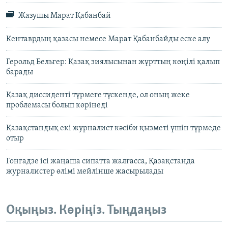
Жазушы Марат Қабанбай
Кентаврдың қазасы немесе Марат Қабанбайды еске алу
Герольд Бельгер: Қазақ зиялысынан жұрттың көңілі қалып
барады
Қазақ диссиденті түрмеге түскенде, ол оның жеке
проблемасы болып көрінеді
Қазақстандық екі журналист кәсіби қызметі үшін түрмеде
отыр
Гонгадзе ісі жаңаша сипатта жалғасса, Қазақстанда
журналистер өлімі мейлінше жасырылады
Оқыңыз. Көріңіз. Тыңдаңыз