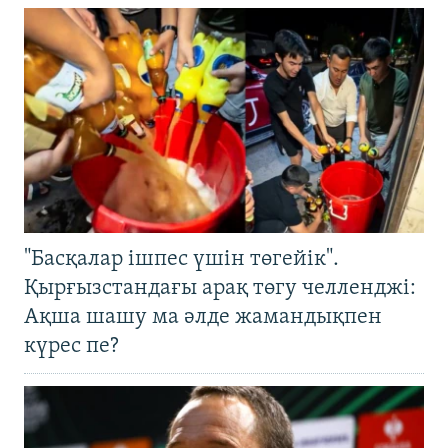
"Басқалар ішпес үшін төгейік".
Қырғызстандағы арақ төгу челленджі:
Ақша шашу ма әлде жамандықпен
күрес пе?