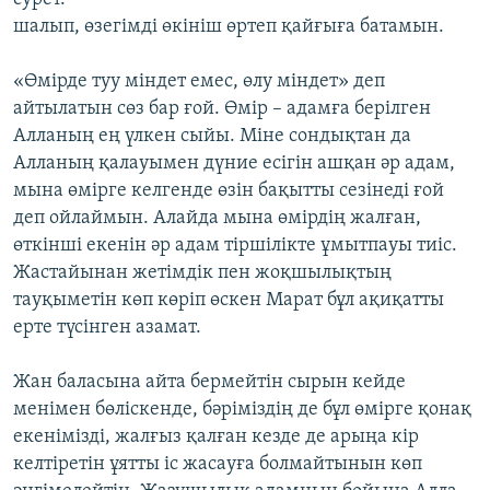
шалып, өзегімді өкініш өртеп қайғыға батамын.
«Өмірде туу міндет емес, өлу міндет» деп
айтылатын сөз бар ғой. Өмір – адамға берілген
Алланың ең үлкен сыйы. Міне сондықтан да
Алланың қалауымен дүние есігін ашқан әр адам,
мына өмірге келгенде өзін бақытты сезінеді ғой
деп ойлаймын. Алайда мына өмірдің жалған,
өткінші екенін әр адам тіршілікте ұмытпауы тиіс.
Жастайынан жетімдік пен жоқшылықтың
тауқыметін көп көріп өскен Марат бұл ақиқатты
ерте түсінген азамат.
Жан баласына айта бермейтін сырын кейде
менімен бөліскенде, бәріміздің де бұл өмірге қонақ
екенімізді, жалғыз қалған кезде де арыңа кір
келтіретін ұятты іс жасауға болмайтынын көп