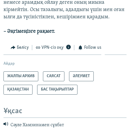
немесе арамдық ойлау деген оның миына
кірмейтін. Осы тазалығы, адалдығы үшін мен оған
ылғи да түсіністікпен, кешіріммен қарадым.
– Әңгімеңізге рақмет.
Бөлісу
VPN-сіз оқу
Follow us
Айдар
ЖАЛПЫ АРХИВ
САЯСАТ
ӘЛЕУМЕТ
ҚАЗАҚСТАН
БАС ТАҚЫРЫПТАР
Ұқсас
Сәуле Хамзинамен сұхбат