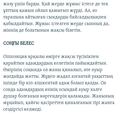
жазу үшін барды. Қай жерде жұмыс істесе де тек
ұлттың қамын ойлап қамығып жүрді. Ал, өз
тарапына айтылған сындарды байсалдылықпен
қабылдайтын. Жұмыс істелген жерде сынның да,
міннің де болатынын жақсы білетін.
СОҢҒЫ БЕЛЕС
Оппозиция арқылы өмірге жақсы түсінікпен
қарайтын адамдардың келетінін пайымдайтын.
Өмірінің соңында ол жаны қиналып, өте ауыр
жағдайда жатты. Жүдеп-жадап азғантай уақыттың
ішінде бір кіп-кішкентай адам болып қалды. Ол
сонда адамдардың өзінің осындай ауыр халге
душар болғанын көргендерін қаламады. Жанының
мұңайып, қайғы-қасіреттен қиналғанын тірі жанға
сездіргісі келмеді.