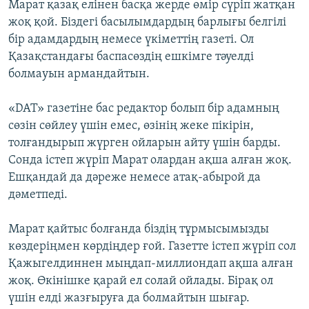
Марат қазақ елінен басқа жерде өмір сүріп жатқан
жоқ қой. Біздегі басылымдардың барлығы белгілі
бір адамдардың немесе үкіметтің газеті. Ол
Қазақстандағы баспасөздің ешкімге тәуелді
болмауын армандайтын.
«DAT» газетіне бас редактор болып бір адамның
сөзін сөйлеу үшін емес, өзінің жеке пікірін,
толғандырып жүрген ойларын айту үшін барды.
Сонда істеп жүріп Марат олардан ақша алған жоқ.
Ешқандай да дәреже немесе атақ-абырой да
дәметпеді.
Марат қайтыс болғанда біздің тұрмысымызды
көздеріңмен көрдіңдер ғой. Газетте істеп жүріп сол
Қажыгелдиннен мыңдап-миллиондап ақша алған
жоқ. Өкінішке қарай ел солай ойлады. Бірақ ол
үшін елді жазғыруға да болмайтын шығар.