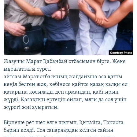
Жазушы Марат Қабанбай отбасымен бірге. Жеке
мұрағаттағы сурет.
айтсам Марат отбасының жағдайына аса қатты
көңіл бөлген жоқ, көбінесе қайтсе қазақ халқы ел
қатарына қосылады деп армандап, қайғырып
жүрді. Қазақтың ертеңін ойлап, ылғи да сол үшін
жүрегі жиі ауыратын.
Бірнеше рет шет елге шығып, Қытайға, Токиоға
барып келді. Сол сапарлардан келген сайын