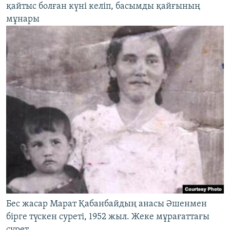
қайтыс болған күні келіп, басымды қайғының
мұнары
Бес жасар Марат Қабанбайдың анасы Әшенмен
бірге түскен суреті, 1952 жыл. Жеке мұрағаттағы
сурет.