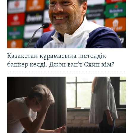
Қазақстан құрамасына шетелдік
бапкер келді. Джон ван’т Схип кім?