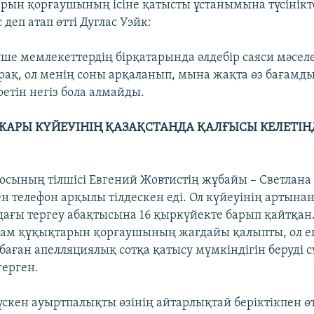
рын қорғаушының ісіне қатысты ұстанымына түсінікт
деп атап өтті Дуглас Уэйк:
ше мемлекеттердің бірқатарында әлдебір саяси мәсел
ірақ, ол менің соны арқаланып, мына жақта өз бағамды
етін негіз бола алмайды.
ЖАРЫ КҮЙЕУІНІҢ ҚАЗАҚСТАНДА ҚАЛҒЫСЫ КЕЛЕТІНД
осының тілшісі Евгений Жовтистің жұбайы – Светлана
н телефон арқылы тілдескен еді. Ол күйеуінің артына
ағы тергеу абақтысына 16 қыркүйекте барып қайтқан
ам құқықтарын қорғаушының жағдайы қалыпты, ол ен
аған апелляциялық сотқа қатысу мүмкіндігін беруді с
герген.
түскен ауыртпалықты өзінің айтарлықтай беріктікпен ө