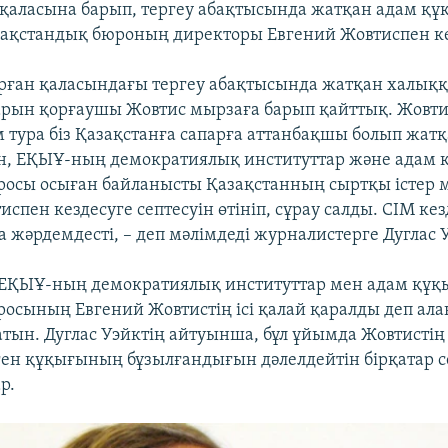
қаласына барып, тергеу абақтысында жатқан адам қ
зақстандық бюроның директоры Евгений Жовтиспен ке
орған қаласындағы тергеу абақтысында жатқан халық
рын қорғаушы Жовтис мырзаға барып қайттық. Жовтис
 тура біз Қазақстанға сапарға аттанбақшы болып жатқ
н, ЕҚЫҰ-ның демократиялық институттар және адам 
росы осыған байланысты Қазақстанның сыртқы істер 
спен кездесуге септесуін өтініп, сұрау салды. СІМ кез
 жәрдемдесті, – деп мәлімдеді журналистерге Дуглас 
 ЕҚЫҰ-ның демократиялық институттар мен адам құқ
росының Евгений Жовтистің ісі қалай қаралды деп а
атын. Дуглас Уэйктің айтуынша, бұл ұйымда Жовтистің 
еген құқығының бұзылғандығын дәлелдейтін бірқатар с
р.