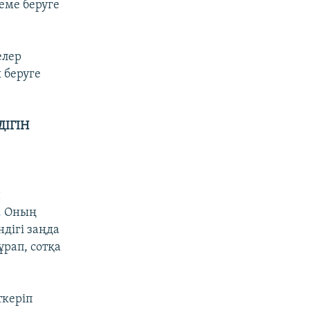
еме беруге
елер
 беруге
ІГІН
н
. Оның
дігі заңда
ұрап, сотқа
ткеріп