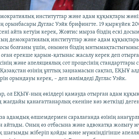
мократиялық институттар және адам құқықтары жөні
 орынбасары Дуглас Уэйк брифингте. 19 қыркүйек 20
сені айта кетуім керек, Жовтис мырза біздің ескі дос
ың демократиялық институттар және адам құқықтары
сы болғаны үшін, онымен біздің ынтымақтастығымы
 оған ерекше қарым-қатынас жасалу керек деп отырға
есінің және апеляциялық сот процесінің стандарттары 
, Қазақстан өзінің ұлттық заңнамасын сақтап, ЕҚЫҰ а
ін орындауы керек, – деп мәлімдеді Дуглас Уэйк.
р, ол ЕҚЫҰ-ның өкілдері қамауда отырған адам құқы
жағдайы қанағаттанарлық екеніне көз жеткізді деген
за адамдық өлшемдермен саралағанда өзінің анағұр
н айтады. Оның өз отбасына және адвокатқа жолығу мү
қ шағымды жіберіп қойды және мүмкіндігінше апелл