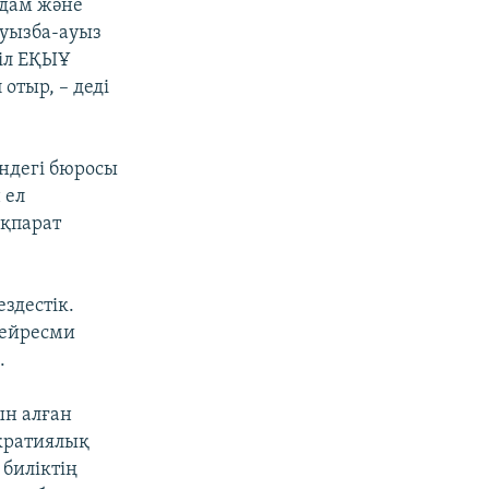
адам және
ауызба-ауыз
кіл ЕҚЫҰ
тыр, – деді
ндегі бюросы
 ел
ақпарат
ездестік.
 бейресми
.
ын алған
кратиялық
биліктің