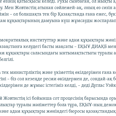
е өзінің қатысқысы келеді. Рухы сынбаған, ол мықты 
зу. Мен Жовтистің атынан сөйлемей-ақ, оның өз сөзін 
мін – ол болашақта тек бір Қазақстанда ғана емес, бү
ам құқықтарының дамуына күш жұмсауды жоспарлап о
мократиялық институттар және адам құқықтары жөні
Қазақстанға келудегі басты мақсаты – ЕҚЫҰ ДИАҚБ мен
дам құқықтары саласындағы ынтымақтастығы туралы 
елгілі.
а тек министрліктің және үкіметтің өкілдерімен ғана к
ні – біз сол кезеңде ресми өкілдермен де, сондай-ақ
ілдерімен де жұмыс істегіміз келді, – деді Дуглас Уэйк
ий Жовтистің ісі бойынша сот процесінің барысында ор
ықтар туралы мәліметтер бола тұра, ЕҚЫҰ-ның демо
және адам құқықтары жөніндегі бюросы қазақстандық 