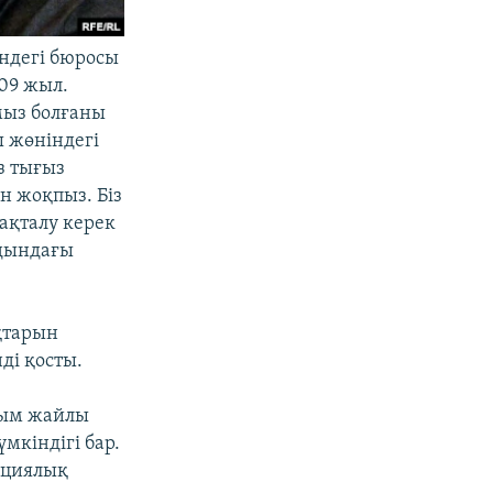
ндегі бюросы
09 жыл.
ымыз болғаны
 жөніндегі
з тығыз
н жоқпыз. Біз
сақталу керек
лдындағы
қтарын
ді қосты.
лым жайлы
мкіндігі бар.
яциялық