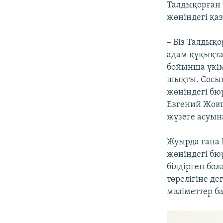
Талдықорған 
жөніндегі қа
– Біз Талдық
адам құқықта
бойынша үкім
шықты. Сосы
жөніндегі бю
Евгений Жовти
жүзеге асуына
Жуырда ғана
жөніндегі бю
білдірген бол
төрелігіне д
мәліметтер ба