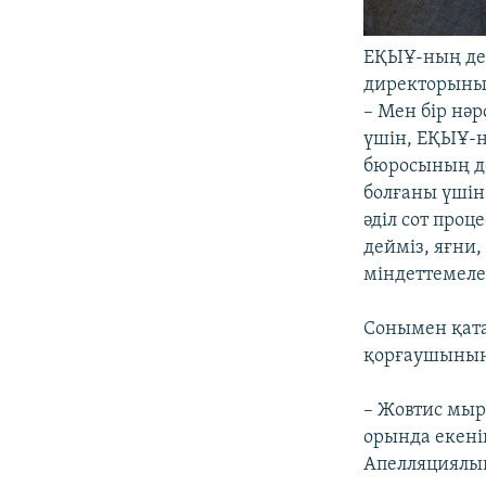
ЕҚЫҰ-ның де
директорының
– Мен бір нәр
үшін, ЕҚЫҰ-н
бюросының до
болғаны үшін
әділ сот проц
дейміз, яғни
міндеттемелер
Сонымен қата
қорғаушының 
– Жовтис мыр
орында екені
Апелляциялы