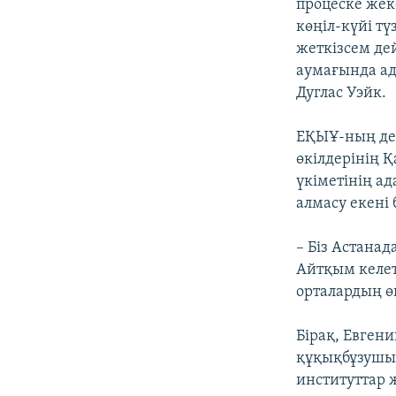
процеске жек
көңіл-күйі тү
жеткізсем дей
аумағында ад
Дуглас Уэйк.
ЕҚЫҰ-ның де
өкілдерінің 
үкіметінің а
алмасу екені б
– Біз Астанад
Айтқым келеті
орталардың өк
Бірақ, Евген
құқықбұзушыл
институттар 