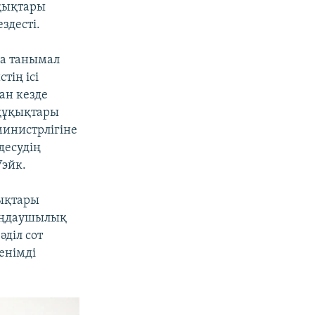
ұқықтары
здесті.
қа танымал
тің ісі
ан кезде
құқықтары
министрлігіне
десудің
Уэйк.
ықтары
лаңдаушылық
әділ сот
енімді