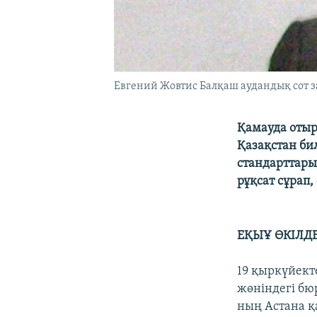
Евгений Жовтис Балқаш аудандық сот з
Қамауда отыр
Қазақстан би
стандарттары
рұқсат сұрап, 
ЕҚЫҰ ӨКІЛДЕ
19 қыркүйект
жөніндегі бю
ның Астана 