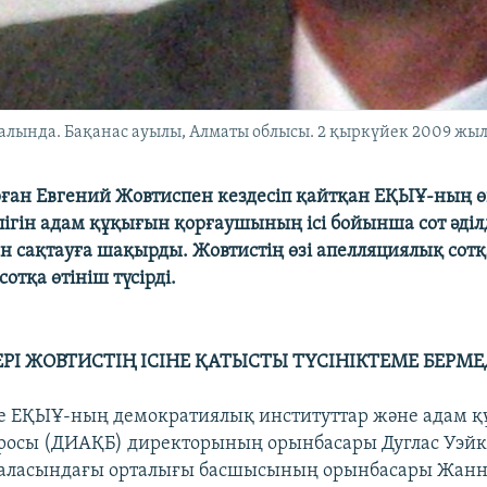
алында. Бақанас ауылы, Алматы облысы. 2 қыркүйек 2009 жыл
ған Евгений Жовтиспен кездесіп қайтқан ЕҚЫҰ-ның ө
лігін адам құқығын қорғаушының ісі бойынша сот әділд
н сақтауға шақырды. Жовтистің өзі апелляциялық сотқ
сотқа өтініш түсірді.
РІ ЖОВТИСТІҢ ІСІНЕ ҚАТЫСТЫ ТҮСІНІКТЕМЕ БЕРМЕ
е ЕҚЫҰ-ның демократиялық институттар және адам 
росы (ДИАҚБ) директорының орынбасары Дуглас Уэй
қаласындағы орталығы басшысының орынбасары Жанн