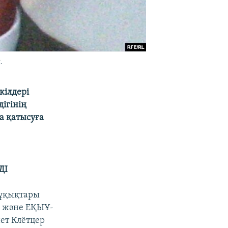
.
кілдері
ігінің
а қатысуға
ДІ
құқықтары
к және ЕҚЫҰ-
ет Клётцер