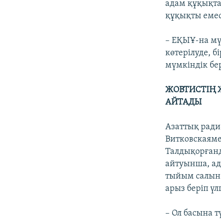
адам құқықта
құқықты емес 
– ЕҚЫҰ-на мү
көтерілуде, б
мүмкіндік бер
ЖОВТИСТІҢ 
АЙТАДЫ
Азаттық ради
Витковскаяме
Талдықорғанд
айтуынша, ад
тыйым салынб
арыз беріп үл
– Ол басына 