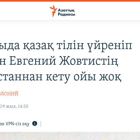
ыда қазақ тілін үйреніп
н Евгений Жовтистің
станнан кету ойы жоқ
АВЛОНИЙ
09 жыл, 14:55
VPN-сіз оқу