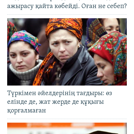
ажырасу қайта көбейді. Оған не себеп?
Түркімен әйелдерінің тағдыры: өз
елінде де, жат жерде де құқығы
қорғалмаған