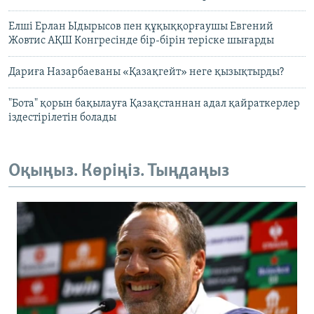
Елші Ерлан Ыдырысов пен құқыққорғаушы Евгений
Жовтис АҚШ Конгресінде бір-бірін теріске шығарды
Дариға Назарбаеваны «Қазақгейт» неге қызықтырды?
"Бота" қорын бақылауға Қазақстаннан адал қайраткерлер
іздестірілетін болады
Оқыңыз. Көріңіз. Тыңдаңыз