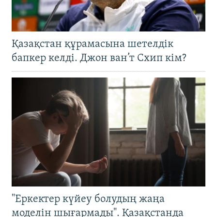
Қазақстан құрамасына шетелдік
бапкер келді. Джон ван’т Схип кім?
"Еркектер күйеу болудың жаңа
моделін шығармады". Қазақстанда