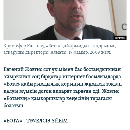
ЖАЗЫЛЫҢЫЗ
Басқа тілдерде
Кристофер Каванау, «Бота» қайырымдылық қорының
атқарушы директоры. Алматы, 19 мамыр, 2009 жыл.
Евгений Жовтис сот үкімімен бас бостандығынан
айырылған соң бірқатар интернет басылымдарда
«Бота» қайырымдылық қорының жұмысы тоқтап
қалуы мүмкін деген ақпарат тараған еді. Жовтис
«Ботаның» қамқоршылар кеңесінің төрағасы
болатын.
«БОТА» - ТӘУЕЛСІЗ ҰЙЫМ