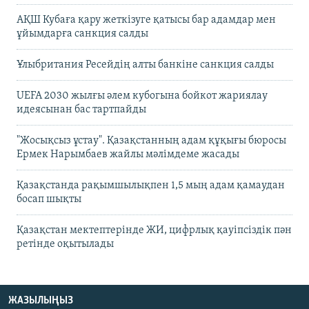
АҚШ Кубаға қару жеткізуге қатысы бар адамдар мен
ұйымдарға санкция салды
Ұлыбритания Ресейдің алты банкіне санкция салды
UEFA 2030 жылғы әлем кубогына бойкот жариялау
идеясынан бас тартпайды
"Жосықсыз ұстау". Қазақстанның адам құқығы бюросы
Ермек Нарымбаев жайлы мәлімдеме жасады
Қазақстанда рақымшылықпен 1,5 мың адам қамаудан
босап шықты
Қазақстан мектептерінде ЖИ, цифрлық қауіпсіздік пән
ретінде оқытылады
ЖАЗЫЛЫҢЫЗ