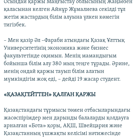
Осындай қаржы Маңғыстау облысының Жаңаөзен
қаласынан келген Айнұр Жұмалиева секілді тұл
жетім жастардың білім алуына үлкен көмегін
тигізбек.
– Мен қазір Әл –Фараби атындағы Қазақ Ұлттық
Университетінің экономика және бизнес
факультетінде оқимын. Менің мамандығым
бойынша білім алу 380 мың теңге тұрады. Әрине,
менің ондай қаржы тауып білім алатын
мүмкіндігім жоқ еді, – дейді 19 жасар студент.
«ҚАЗАҚГЕЙТТЕН» ҚАЛҒАН ҚАРЖЫ
Қазақстандағы тұрмысы төмен отбасыларындағы
жасөспірімдер мен дарынды балаларды қолдауға
арналған «Бота» қоры, АҚШ, Швейцария және
Қазақстанның үшжақты келісімі нәтижесінде