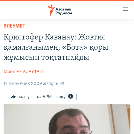
Accessibility
links
Skip
ӘЛЕУМЕТ
to
ЖАҢАЛЫҚТАР
Кристофер Каванау: Жовтис
main
САЯСАТ
content
қамалғанымен, «Бота» қоры
AZATTYQTV
Skip
жұмысын тоқтатпайды
to
ҚАҢТАР ОҚИҒАСЫ
main
Мәншүк АСАУТАЙ
АДАМ ҚҰҚЫҚТАРЫ
Navigation
Skip
17 қыркүйек 2009 жыл, 16:39
ӘЛЕУМЕТ
to
ӘЛЕМ
Бөлісу
VPN-сіз оқу
Search
АРНАЙЫ ЖОБАЛАР
Русский