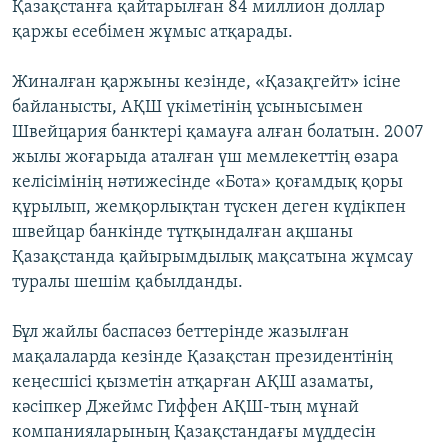
Қазақстанға қайтарылған 84 миллион доллар
қаржы есебімен жұмыс атқарады.
Жиналған қаржыны кезінде, «Қазақгейт» ісіне
байланысты, АҚШ үкіметінің ұсынысымен
Швейцария банктері қамауға алған болатын. 2007
жылы жоғарыда аталған үш мемлекеттің өзара
келісімінің нәтижесінде «Бота» қоғамдық қоры
құрылып, жемқорлықтан түскен деген күдікпен
швейцар банкінде тұтқындалған ақшаны
Қазақстанда қайырымдылық мақсатына жұмсау
туралы шешім қабылданды.
Бұл жайлы баспасөз беттерінде жазылған
мақалаларда кезінде Қазақстан президентінің
кеңесшісі қызметін атқарған АҚШ азаматы,
кәсіпкер Джеймс Гиффен АҚШ-тың мұнай
компанияларының Қазақстандағы мүддесін