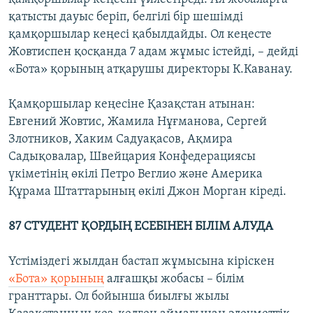
қатысты дауыс беріп, белгілі бір шешімді
қамқоршылар кеңесі қабылдайды. Ол кеңесте
Жовтиспен қосқанда 7 адам жұмыс істейді, – дейді
«Бота» қорының атқарушы директоры К.Каванау.
Қамқоршылар кеңесіне Қазақстан атынан:
Евгений Жовтис, Жамила Нұғманова, Сергей
Злотников, Хаким Садуақасов, Ақмира
Садықовалар, Швейцария Конфедерациясы
үкіметінің өкілі Петро Веглио және Америка
Құрама Штаттарының өкілі Джон Морган кіреді.
87 СТУДЕНТ ҚОРДЫҢ ЕСЕБІНЕН БІЛІМ АЛУДА
Үстіміздегі жылдан бастап жұмысына кіріскен
«Бота» қорының
алғашқы жобасы – білім
гранттары. Ол бойынша биылғы жылы