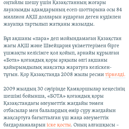
оңтайлы шешу үшін Қазақстанның жоғары
лауазымды адамдарының есеп-шоттарына осы 84
миллион АҚШ долларын аударған деген күдікпен
жауапқа тартылып жатқаны жазылды.
Бұл ақшаны «пара» деп мойындамаған Қазақстан
жағы АҚШ және Швейцария үкіметтерімен бірге
үшжақты келісімге қол қойып, арнайы құрылған
«Бота» қоғамдық қоры арқылы әлгі ақшаны
қайырымдылық мақсатқа жаратуға келіскен-
тұғын. Қор Қазақстанда 2008 жылы ресми
тіркелді.
2009 жылдың 30 сәуірінде Қамқоршылар кеңесінің
шешімі бойынша, «БОТА» қоғамдық қоры
Қазақстандағы әлеуметтік жағдайы төмен
отбасылар мен балалардың өмір сүру жағдайын
жақсартуға бағытталған үш жаңа әлеуметтік
бағдарламаларын
іске қосты
. Оның алғашқысы –