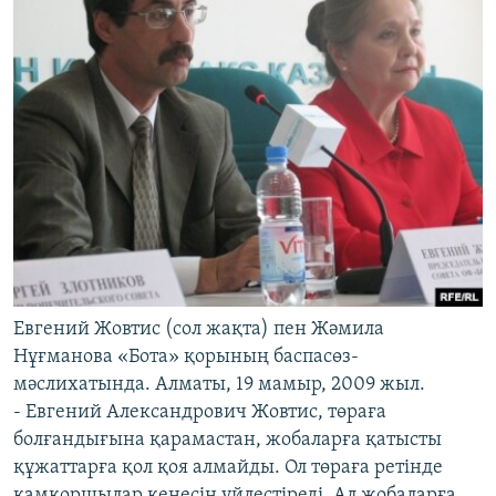
Евгений Жовтис (сол жақта) пен Жәмила
Нұғманова «Бота» қорының баспасөз-
мәслихатында. Алматы, 19 мамыр, 2009 жыл.
- Евгений Александрович Жовтис, төраға
болғандығына қарамастан, жобаларға қатысты
құжаттарға қол қоя алмайды. Ол төраға ретінде
қамқоршылар кеңесін үйлестіреді. Ал жобаларға