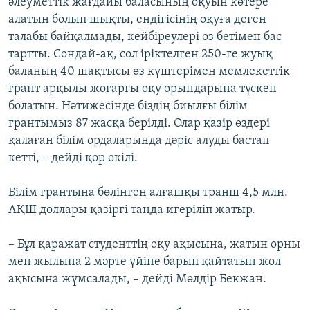
әлеуметтік жағдайы баласының оқуын көтере
алатын болып шықты, ендігісінің оқуға деген
талабы байқалмады, кейбіреулері өз бетімен бас
тартты. Сондай-ақ, сол іріктелген 250-ге жуық
баланың 40 шақтысы өз күштерімен мемлекеттік
грант арқылы жоғарғы оқу орындарына түскен
болатын. Нәтижесінде біздің биылғы білім
грантымыз 87 жасқа берілді. Олар қазір өздері
қалаған білім ордаларында дәріс алуды бастап
кетті, – дейді қор өкілі.
Білім грантына бөлінген алғашқы транш 4,5 млн.
АҚШ доллары қазіргі таңда игеріліп жатыр.
– Бұл қаражат студенттің оқу ақысына, жатын орны
мен жылына 2 мәрте үйіне барып қайтатын жол
ақысына жұмсалады, – дейді Мөлдір Бекжан.