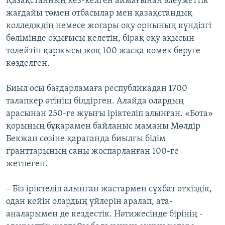
Қазақстанның кез-келген аймағынан әлеуметтік
жағдайы төмен отбасылар мен қазақстандық
колледждің немесе жоғары оқу орнының күндізгі
бөлімінде оқығысы келетін, бірақ оқу ақысын
төлейтін қаржысы жоқ 100 жасқа көмек беруге
көзделген.
Биыл осы бағдарламаға республикадан 1700
талапкер өтініш білдірген. Алайда олардың
арасынан 250-ге жуығы іріктеліп алынған. «Бота»
қорының бұқарамен байланыс маманы Мөлдір
Бекжан сөзіне қарағанда биылғы білім
гранттарының саны жоспарланған 100-ге
жетпеген.
– Біз іріктеліп алынған жастармен сұхбат өткіздік,
одан кейін олардың үйлерін аралап, ата-
аналарымен де кездестік. Нәтижесінде бірінің -