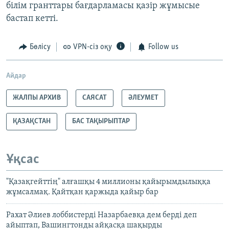
білім гранттары бағдарламасы қазір жұмысые
бастап кетті.
Бөлісу
VPN-сіз оқу
Follow us
Айдар
ЖАЛПЫ АРХИВ
САЯСАТ
ӘЛЕУМЕТ
ҚАЗАҚСТАН
БАС ТАҚЫРЫПТАР
Ұқсас
"Қазақгейттің" алғашқы 4 миллионы қайырымдылыққа
жұмсалмақ. Қайтқан қаржыда қайыр бар
Рахат Әлиев лоббистерді Назарбаевқа дем берді деп
айыптап, Вашингтонды айқасқа шақырды