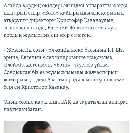
Алайда қордың өкілдері әлгіндей ақпаратты жоққа
шығарып отыр. «Бота» қайырымдылық қорының
атқарушы директоры Кристофер Каванаудың
сөзіне қарағанда, Евгений Жовтистің сотталуы
қордың жұмысына еш әсер етпеген.
- Жовтистің соты - ол өзінің жеке басының ісі. Біз,
әрине, Евгений Александровичке жақсылық
тілейміз. Дегенмен, «Бота» - тәуелсіз ұйым.
Сондықтан біз өз жұмысымызды жалғастырып
жатырмыз, – деді Азаттық радиосына түсініктеме
берген Кристофер Каванау.
Оның сөзіне қарағанда БАҚ-да таратылған ақпарат
нақтыланбаған.