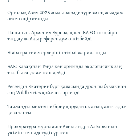
Орталық Азия 2025 жылы әлемде туризм ең жылдам
өскен өңір атанды
Пашинян: Армения Еуроодақ пен ЕАЭО-ның бірін
таңдау жайлы референдум өткізбейді
Білім грант иегерлерінің тізімі жарияланды
БАҚ: Қазақстан Теңіз кен орнында экологиялық заң
талабы сақталмаған дейді
Ресейдің Екатеринбург қаласында дрон шабуылынан
соң Wildberries қоймасы өртенді
Таиландта мектепте біреу қарудан оқ атып, алты адам
қаза тапты
Прокуратура журналист Александра Алёхованың
үкімін жеңілдетуді сұраған