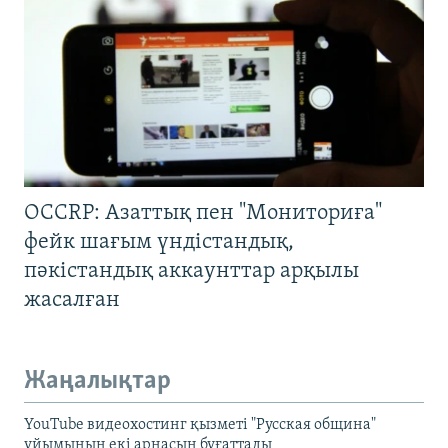
OCCRP: Азаттық пен "Мониториға"
фейк шағым үндістандық,
пәкістандық аккаунттар арқылы
жасалған
Жаңалықтар
YouTube видеохостинг қызметі "Русская община"
ұйымының екі арнасын бұғаттады