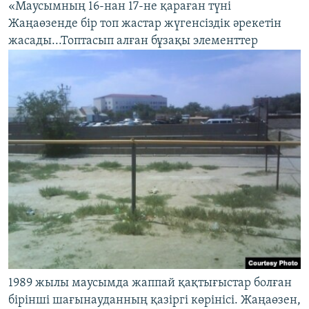
«Маусымның 16-нан 17-не қараған түні
Жаңаөзенде бір топ жастар жүгенсіздік әрекетін
жасады...Топтасып алған бұзақы элементтер
1989 жылы маусымда жаппай қақтығыстар болған
бірінші шағынауданның қазіргі көрінісі. Жаңаөзен,