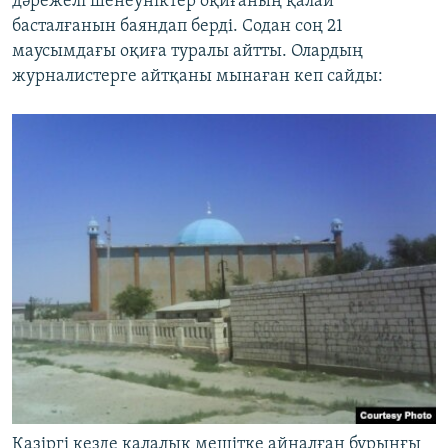
дәрежелі шенеуніктер оқиғаның қалай
басталғанын баяндап берді. Содан соң 21
маусымдағы оқиға туралы айтты. Олардың
журналистерге айтқаны мынаған кеп сайды:
Қазіргі кезде қалалық мешітке айналған бұрынғы