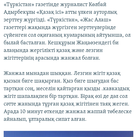
«Түркістан» газетінде журналист Көлбай
Адырбекұлы «Қазақ ісі» атты үлкен ауторлық
зерттеу жүргізді. «Түркістан», «Жас Алаш»
газеттері жақында жүргізген зерттеулерінде
сүйенген сол оқиғаның куәларының айтуынша, ол
былай басталған. Кешқұрым Жаңаөзендегі би
алаңында жергілікті қазақ және лезгин
жігіттерінің арасында жанжал болған.
Жанжал мынадан шыққан. Лезгин жігіт қазақ
қызын биге шақырған. Қыз биге шығудан бас
тартқан соң, меселін қайтарған қызды .кавказдық
жігіт шапалақпен бір тартқан. Бірақ өзі де дәл сол
сәтте жанында тұрған қазақ жігітінен таяқ жеген.
Арада 10 минут өткенде жанжал жаппай төбелеске
айналып, ұлтаралық сипат алған.