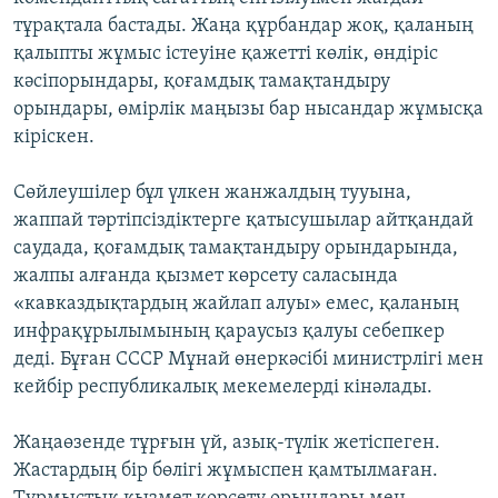
тұрақтала бастады. Жаңа құрбандар жоқ, қаланың
қалыпты жұмыс істеуіне қажетті көлік, өндіріс
кәсіпорындары, қоғамдық тамақтандыру
орындары, өмірлік маңызы бар нысандар жұмысқа
кіріскен.
Сөйлеушілер бұл үлкен жанжалдың тууына,
жаппай тәртіпсіздіктерге қатысушылар айтқандай
саудада, қоғамдық тамақтандыру орындарында,
жалпы алғанда қызмет көрсету саласында
«кавказдықтардың жайлап алуы» емес, қаланың
инфрақұрылымының қараусыз қалуы себепкер
деді. Бұған СССР Мұнай өнеркәсібі министрлігі мен
кейбір республикалық мекемелерді кінәлады.
Жаңаөзенде тұрғын үй, азық-түлік жетіспеген.
Жастардың бір бөлігі жұмыспен қамтылмаған.