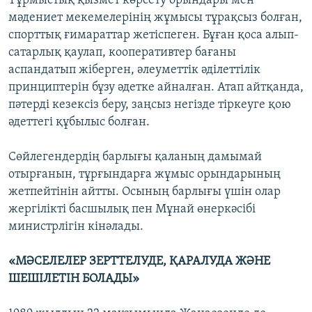
Тұрмыстық қызмет көрсету орындары мен
мәдениет мекемелерінің жұмысы тұрақсыз болған,
спорттық ғимараттар жетіспеген. Бұған қоса алып-
сатарлық қаулап, кооперативтер бағаны
аспандатып жіберген, әлеуметтік әділеттілік
принциптерін бұзу әдетке айналған. Атап айтқанда,
пәтерді кезексіз беру, заңсыз негізде тіркеуге қою
әдеттегі құбылыс болған.
Сөйлегендердің барлығы қаланың дамымай
отырғанын, тұрғындарға жұмыс орындарының
жетпейтінін айтты. Осының барлығы үшін олар
жергілікті басшылық пен Мұнай өнеркәсібі
министрлігін кінәлады.
«МӘСЕЛЕЛЕР ЗЕРТТЕЛУДЕ, ҚАРАЛУДА ЖӘНЕ
ШЕШІЛЕТІН БОЛАДЫ»