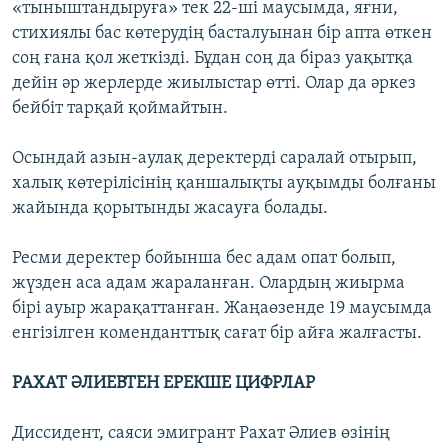
«тыныштандыруға» тек 22-ші маусымда, яғни,
стихиялы бас көтерудің басталуынан бір апта өткен
соң ғана қол жеткізді. Бұдан соң да біраз уақытқа
дейін әр жерлерде жиылыстар өтті. Олар да әркез
бейбіт тарқай қоймайтын.
Осындай азын-аулақ деректерді саралай отырып,
халық көтерілісінің қаншалықты ауқымды болғаны
жайында қорытынды жасауға болады.
Ресми деректер бойынша бес адам опат болып,
жүзден аса адам жараланған. Олардың жиырма
бірі ауыр жарақаттанған. Жаңаөзенде 19 маусымда
енгізілген коменданттық сағат бір айға жалғасты.
РАХАТ ӘЛИЕВТЕН ЕРЕКШЕ ЦИФРЛАР
Диссидент, саяси эмигрант Рахат Әлиев өзінің