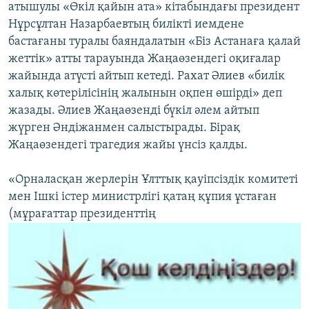
атышулы «Өкіл қайын ата» кітабындағы президент
Нұрсұлтан Назарбаевтың билікті иемдене
бастағаны туралы баяндалатын «Біз Астанаға қалай
жеттік» атты тарауында Жаңаөзендегі оқиғалар
жайында атүсті айтып кетеді. Рахат Әлиев «билік
халық көтерілісінің жалынын оқпен өшірді» деп
жазады. Әлиев Жаңаөзенді бүкіл әлем айтып
жүрген Әндіжанмен салыстырады. Бірақ
Жаңаөзендегі трагедия жайы үнсіз қалды.
«Орналасқан жерлерін Ұлттық қауіпсіздік комитеті
мен Ішкі істер министрлігі қатаң құпия ұстаған
(мұрағаттар президенттің