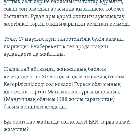
ұлттық белгілеріне байланысты топтар құрылып,
содан соң олардың арасында қызылшеке төбелес
басталған. Бұдан ары қарай оқиғаны ауыздықтау
жергілікті тәртіп сақшыларының қолынан келмеді.
Толқу 17 маусым күні таңертеңгілік бүкіл қаланы
шарпыды. Бейберекеттік тез арада жақын
аудандарға да жайылды.
Жалпылай айтқанда, жанжалдың барлық
кезеңінде оған 30 мыңдай адам тікелей қатысты.
Көтерілісшілерді сол кездері Гурьев облысының
құрамына кірген Маңғышлақ тұрғындарының
(Маңғышлақ облысы 1988 жылы таратылған)
басым көпшілігі қолдады.
Бұл оқиғалар жайында сол кездегі БАҚ-тарда қалай
жазылды?