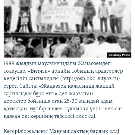
1989 жылдың маусымындағы Жаңаөзендегі
толқулар. «Витязь» арнайы тобының ардагерлер
кеңесінің сайтындағы (http://osn.bkb-vityaz.ru)
сурет. Сайтта: «Жаңаөзен қаласында жаппай
тәртіпсіздік бұрқ етті» деп жазылған.
деректер бойынша оған 25-30 мыңдай адам
қатысқан. Бұл бір шелек құлпынай үшін шекісіп
қалған екі көршінің төбелесі емес еді.
Көтеріліс жалыны Маңғышлақтың барлық елді