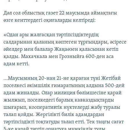
Дәл сол облыстық газет 22 маусымда аймақтағы
өзге кенттердегі оқиғаларды келтіреді:
«Одан ары жалғасқан тәртіпсіздіктердің
салдарынан қаланың көптеген тұрғындары, әсіресе
әйелдер мен балалар Жаңаөзен қаласынан кетіп
қалды. Махачкала мен Грозныйға 600-ден аса
адам кетті.
...Маусымның 20-нан 21-не қараған түні Жетібай
поселкесі әкімшілік ғимаратының алдына 500-дей
адам жиналды. Олар милиция бөлімшесіне қарай
жылжып, поселкедегі барлық кавказдықтарды
шығарып, кооперативтік нүктелерді жабу туралы
талап қойды. Жергілікті билік адамдардан
тәртіпсіздікті тоқтатуды талап етті. Тек таңғы сағат
5-ке қарай тәртіп орнатуға мүмкіндік туды.