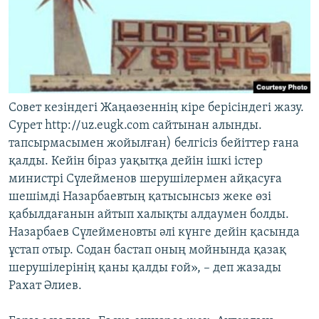
Совет кезіндегі Жаңаөзеннің кіре берісіндегі жазу.
Сурет http://uz.eugk.com сайтынан алынды.
тапсырмасымен жойылған) белгісіз бейіттер ғана
қалды. Кейін біраз уақытқа дейін ішкі істер
министрі Сүлейменов шерушілермен айқасуға
шешімді Назарбаевтың қатысынсыз жеке өзі
қабылдағанын айтып халықты алдаумен болды.
Назарбаев Сүлейменовты әлі күнге дейін қасында
ұстап отыр. Содан бастап оның мойнында қазақ
шерушілерінің қаны қалды ғой», – деп жазады
Рахат Әлиев.