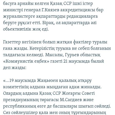
басуға арнайы келген Қазақ ССР ішкі істер
министрі генерал Г.Князев аккредитациясы бар
журналистерге ақпараттарды редакцияларға
беруге рұқсат етті. Бірақ, ол ақпараттарда әлі
обьективтілік жоқ еді.
Газеттер негізінен болып жатқан фактілер туралы
ғана жазды. Көтерілістің тууына не себеп болғанын
талдағысы келмеді. Мысалы, Гурьев облыстық
«Коммунистік еңбек» газеті 21 маусымда былай
деп жазды:
«...19 маусымда Жаңаөзен қалалық атқару
комитетінің алдына мыңдаған адам жиналды.
Олардың алдына Қазақ ССР Жоғарғы Советі
президиумының төрағасы М.Сағдиев және
республиканың өзге де басшылары шығып сөйледі.
Сөз сөйлеушілер қала мен оның тұрғындарының