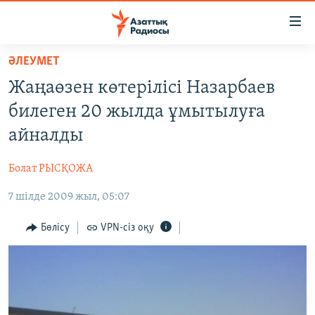
Accessibility
links
Skip
ӘЛЕУМЕТ
to
ЖАҢАЛЫҚТАР
Жаңаөзен көтерілісі Назарбаев
main
САЯСАТ
content
билеген 20 жылда ұмытылуға
AZATTYQTV
Skip
айналды
to
ҚАҢТАР ОҚИҒАСЫ
main
Болат РЫСҚОЖА
АДАМ ҚҰҚЫҚТАРЫ
Navigation
Skip
7 шілде 2009 жыл, 05:07
ӘЛЕУМЕТ
to
ӘЛЕМ
Бөлісу
VPN-сіз оқу
Search
АРНАЙЫ ЖОБАЛАР
Русский