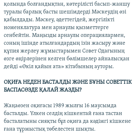
қолында болғандықтан, көтерілісті басып-жаншу
туралы барлық басты шешімдерді Мәскеудің өзі
қабылдады. Мәскеу, әдеттегідей, жергілікті
номенклатура мен арнаулы қызметтерге
сенбейтін. Маңызды арнаулы операциялармен,
соның ішінде атылғандардың ізін жасыру және
құпия жерлеу жұмыстарымен Совет Одағының
өзге өңірлерінен келген бөлімшелер айналысқан
дейді «Өкіл қайын ата» кітабының ауторы.
ОҚИҒА НЕДЕН БАСТАЛДЫ ЖӘНЕ БҰНЫ СОВЕТТІК
БАСПАСӨЗДЕ ҚАЛАЙ ЖАЗДЫ?
Жаңаөзен оқиғасы 1989 жылғы 16 маусымда
басталды. Үлкен селдің кішкентай ғана тастан
басталатыны сияқты бұл оқиға да кәдімгі кішкене
ғана тұрмыстық төбелестен шықты.