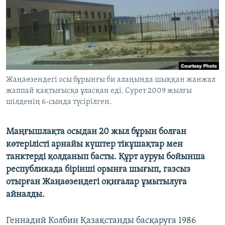
ЖАЗЫЛЫҢЫЗ
Басқа тілдерде
Жаңаөзендегі осы бұрынғы би алаңында шыққан жанжал
жаппай қақтығысқа ұласқан еді. Сурет 2009 жылғы
шілденің 6-сында түсірілген.
Маңғышлақта осыдан 20 жыл бұрын болған
көтерілісті арнайы күштер тікұшақтар мен
танктерді қолданып басты. Құрт ауруы бойынша
республикада бірінші орынға шығып, газсыз
отырған Жаңаөзендегі оқиғалар ұмытылуға
айналды.
Геннадий Колбин Қазақстанды басқаруға 1986