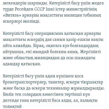
мекендерін шарпыды. Көтерілісті басу үшін жедел
түрде Ресейден СССР Ішкі істер министрлігінің
«Витязь» арнаулы мақсаттағы милиция тобының
әскерлері әкелінді.
Көтерілісті басу операциясына қатысқан арнаулы
мақсаттағы әскердің дәл санын қазір ешкім нақты
айта алмайды. Бірақ, оқиғаға куә болғандардың
айтуынша, екі мыңдай болғаны анық. Жергілікті
және облыстық милициядан да осы шамадағы
адамдар қатысқан.
Көтерілісті басу үшін адам күшімен қоса
бронетранспортерлер, танктер, әскери тікұшақтар
және басқа да әскери техникалар жұмылдырылды.
Билік тек солардың көмегімен төртінші күн
дегенде ғана көтерілісті баса алды, ал, халықты
толықтай