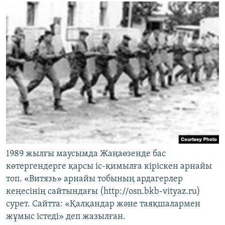
1989 жылғы маусымда Жаңаөзенде бас
көтергендерге қарсы іс-қимылға кіріскен арнайы
топ. «Витязь» арнайы тобының ардагерлер
кеңесінің сайтындағы (http://osn.bkb-vityaz.ru)
сурет. Сайтта: «Қалқандар және таяқшалармен
жұмыс істеді» деп жазылған.