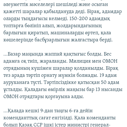
әлеуметтік мәселелері шешіледі және осыған
қажетті шаралар қабылдануда деді. Бірақ, адамдар
оларды тыңдағысы келмеді. 150-200 адамдық
топтарға бөлініп алып, жолдарындағының
барлығын қиратып, машиналарды өртеп, қала
көшелерінде басбұзарлығын жалғастыра берді.
...Базар маңында жаппай қақтығыс болды. Бес
адамға оқ тиіп, жараланды. Милиция мен ОМОН
отрядының күшімен шаралар қолданылды. Бірақ
тез арада тәртіп орнату мүмкін болмады. 19 адам
ауруханаға түсті. Тәртіпсіздікке қатысқан 50 адам
ұсталды. Қаладағы өмірлік маңызы бар 13 нысанды
ОМОН отрядтары қорғауына алды.
...Қалада кешкі 9-дан таңғы 6-ға дейін
коменданттық сағат енгізілді. Қала коменданты
болып Қазақ ССР ішкі істер министрі генерал-