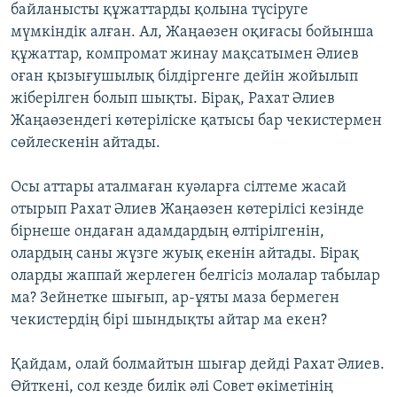
байланысты құжаттарды қолына түсіруге
мүмкіндік алған. Ал, Жаңаөзен оқиғасы бойынша
құжаттар, компромат жинау мақсатымен Әлиев
оған қызығушылық білдіргенге дейін жойылып
жіберілген болып шықты. Бірақ, Рахат Әлиев
Жаңаөзендегі көтеріліске қатысы бар чекистермен
сөйлескенін айтады.
Осы аттары аталмаған куәларға сілтеме жасай
отырып Рахат Әлиев Жаңаөзен көтерілісі кезінде
бірнеше ондаған адамдардың өлтірілгенін,
олардың саны жүзге жуық екенін айтады. Бірақ
оларды жаппай жерлеген белгісіз молалар табылар
ма? Зейнетке шығып, ар-ұяты маза бермеген
чекистердің бірі шындықты айтар ма екен?
Қайдам, олай болмайтын шығар дейді Рахат Әлиев.
Өйткені, сол кезде билік әлі Совет өкіметінің