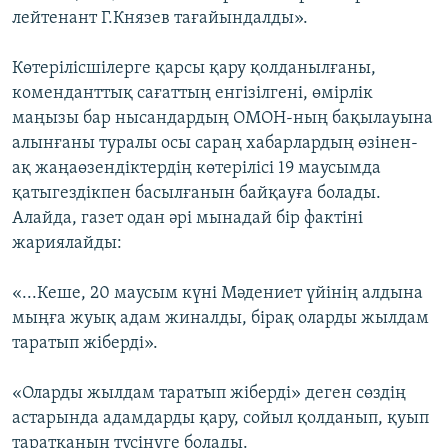
лейтенант Г.Князев тағайындалды».
Көтерілісшілерге қарсы қару қолданылғаны,
коменданттық сағаттың енгізілгені, өмірлік
маңызы бар нысандардың ОМОН-ның бақылауына
алынғаны туралы осы сараң хабарлардың өзінен-
ақ жаңаөзендіктердің көтерілісі 19 маусымда
қатыгездікпен басылғанын байқауға болады.
Алайда, газет одан әрі мынадай бір фактіні
жариялайды:
«...Кеше, 20 маусым күні Мәдениет үйінің алдына
мыңға жуық адам жиналды, бірақ оларды жылдам
таратып жіберді».
«Оларды жылдам таратып жіберді» деген сөздің
астарында адамдарды қару, сойыл қолданып, қуып
таратқанын түсінуге болады.