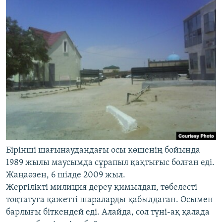
Бірінші шағынаудандағы осы көшенің бойында
1989 жылы маусымда сұрапыл қақтығыс болған еді.
Жаңаөзен, 6 шілде 2009 жыл.
Жергілікті милиция дереу қимылдап, төбелесті
тоқтатуға қажетті шараларды қабылдаған. Осымен
барлығы біткендей еді. Алайда, сол түні-ақ қалада