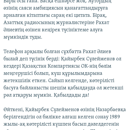
Бары осы ғана. Басқа ешнәрсе жоқ. Аутордың
өзінің саяси амбициясын қанағаттандыруға
арналған кітаптағы сараң екі цитата. Бірақ,
Азаттық радиосының журналистеріне Рахат
Әлиевтің өзінен кеңірек түсініктеме алуға
мүмкіндік туды.
Телефон арқылы болған сұхбатта Рахат Әлиев
былай деп түсінік берді: Қайырбек Сүлейменов ол
кездері Қазақстан Компартиясы ОК-нің бөлім
меңгерушісі болып, күш құрылымдарына
жетекшілік еткен. Сайып келгенде, көтерілісті
басуға байланысты шешім қабылдауда ол жетекші
рөл атқаруы мүмкін. Қабылдады да!
Өйткені, Қайырбек Сүлейменов өзінің Назарбаевқа
берілгендігін ол билікке алғаш келген сонау 1989
жылы-ақ көтерілісті күшпен басып дәлелдегенін