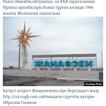
Рахат Әлиевтің айтуынша, ол ҰҚК төрағасының
бірінші орынбасары болып тұрған кезінде 1986
жылғы Желтоқсан оқиғасына
Қазіргі кездегі Жаңаөзеннің кіре берісіндегі жазу.
http://uz.eugk.com сайтындағы суреттің ауторы -
Ибрагим Газиков.