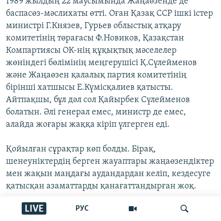
1989 жылдың 22 маусымында Жаңаөзенде де
баспасөз-мәслихаты өтті. Оған Қазақ ССР ішкі істер
министрі Г.Князев, Гурьев облыстық атқару
комитетінің төрағасы Ф.Новиков, Қазақстан
Компартиясы ОК-нің құқықтық мәселелер
жөніндегі бөлімінің меңгерушісі Қ.Сүлейменов
және Жаңаөзен қалалық партия комитетінің
бірінші хатшысы Е.Күмісқалиев қатысты.
Айтпақшы, бұл дәл сол Қайырбек Сүлейменов
болатын. Әлі генерал емес, министр де емес,
алайда жоғары жаққа кіріп үлгерген еді.
Қойылған сұрақтар көп болды. Бірақ,
шенеуніктердің берген жауаптары жаңаөзендіктер
мен жақын маңдағы аудандардан келіп, кездесуге
қатысқан азаматтарды қанағаттандырған жоқ.
LIVE
РУС
Алдымен ішкі істер министрі Князев сөз алды. Ол