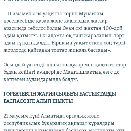
...Шамамен осы уақытта көрші Мұнайшы
поселкесінде қазақ және кавказдық жастар
арасында төбелес болды.Оған екі жақтан 400-дей
адам қатысты. Екі адамға оқ тиіп жараланып, төрт
адам тұтқындалды. Біршама уақыт өткен соң түрлі
жерлерде қайтадан топтар жинала бастады».
Осындай үлкенді-кішілі толқулар мен қақтығыстар
бұдан кейінгі күндері де Маңғышлақтың өзге де
көптеген аудандарында болды.
ГОРБАЧЕВТІҢ ЖАРИЯЛЫЛЫҒЫ БАСТЫҚТАРДЫ
БАСПАСӨЗГЕ АЛЫП ШЫҚТЫ
21 маусым күні Алматыда орталық және
республикалық бұқаралық ақпарат құралдары
тілшілерінің қатысуымен баспасөз-мәслихаты өтті.