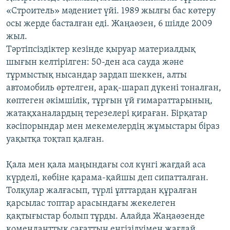
«Строитель» мәдениет үйі. 1989 жылғы бас көтеру
осы жерде басталған еді. Жаңаөзен, 6 шілде 2009
жыл.
Тәртіпсіздіктер кезінде қыруар материалдық
шығын келтірілген: 50-ден аса сауда және
тұрмыстық нысандар зардап шеккен, алты
автомобиль өртелген, арақ-шарап дүкені тоналған,
көптеген әкімшілік, тұрғын үй ғимараттарының,
жатақханалардың терезелері қираған. Бірқатар
кәсіпорындар мен мекемелердің жұмыстары біраз
уақытқа тоқтап қалған.
Қала мен қала маңындағы сол күнгі жағдай аса
күрделі, көбіне қарама-қайшы деп сипатталған.
Толқулар жалғасып, түрлі ұлттардан құралған
қарсылас топтар арасындағы жекелеген
қақтығыстар болып тұрды. Алайда Жаңаөзенде
коменданттық сағаттың енгізілуімен жағдай