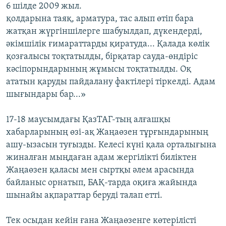
6 шілде 2009 жыл.
қолдарына таяқ, арматура, тас алып өтіп бара
жатқан жүргіншілерге шабуылдап, дүкендерді,
әкімшілік ғимараттарды қиратуда... Қалада көлік
қозғалысы тоқтатылды, бірқатар сауда-өндіріс
кәсіпорындарының жұмысы тоқтатылды. Оқ
ататын қаруды пайдалану фактілері тіркелді. Адам
шығындары бар...»
17-18 маусымдағы ҚазТАГ-тың алғашқы
хабарларының өзі-ақ Жаңаөзен тұрғындарының
ашу-ызасын туғызды. Келесі күні қала орталығына
жиналған мыңдаған адам жергілікті биліктен
Жаңаөзен қаласы мен сыртқы әлем арасында
байланыс орнатып, БАҚ-тарда оқиға жайында
шынайы ақпараттар беруді талап етті.
Тек осыдан кейін ғана Жаңаөзенге көтерілісті