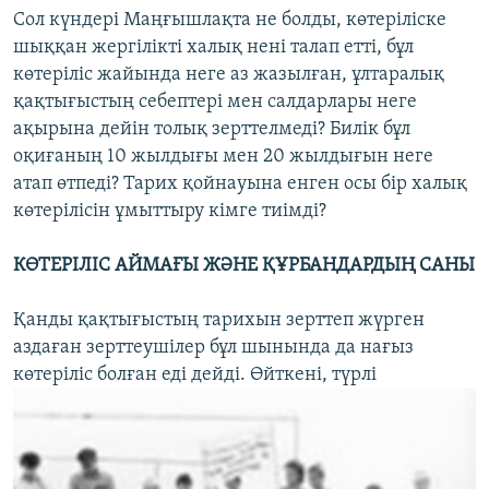
Сол күндері Маңғышлақта не болды, көтеріліске
шыққан жергілікті халық нені талап етті, бұл
көтеріліс жайында неге аз жазылған, ұлтаралық
қақтығыстың себептері мен салдарлары неге
ақырына дейін толық зерттелмеді? Билік бұл
оқиғаның 10 жылдығы мен 20 жылдығын неге
атап өтпеді? Тарих қойнауына енген осы бір халық
көтерілісін ұмыттыру кімге тиімді?
КӨТЕРІЛІС АЙМАҒЫ ЖӘНЕ ҚҰРБАНДАРДЫҢ САНЫ
Қанды қақтығыстың тарихын зерттеп жүрген
аздаған зерттеушілер бұл шынында да нағыз
көтеріліс болған еді дейді. Өйткені, түрлі