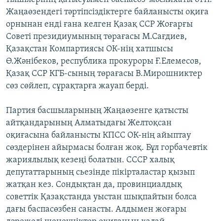
Жаңаөзендегі тәртіпсіздіктерге байланысты оқиға
орнынан енді ғана келген Қазақ ССР Жоғарғы
Советі президиумының төрағасы М.Сағдиев,
Қазақстан Компартиясы ОК-нің хатшысы
Ө.Жәнібеков, республика прокуроры Ғ.Елемесов,
Қазақ ССР КГБ-сының төрағасы В.Мирошниктер
сөз сөйлеп, сұрақтарға жауап берді.
Партия басшыларының Жаңаөзенге қатысты
айтқандарының Алматыдағы Желтоқсан
оқиғасына байланысты КПСС ОК-нің айыптау
сөздерінен айырмасы болған жоқ. Бұл горбачевтік
жариялылық кезеңі болатын. СССР халық
депутаттарының сьезінде пікірталастар қызып
жатқан кез. Сондықтан да, провинциалдық
советтік Қазақстанда уыстан шықпайтын болса
дағы баспасөзбен санасты. Алдымен жоғары