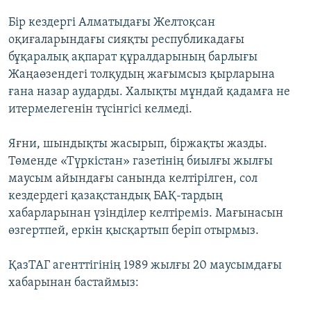
Бір кездергі Алматыдағы Желтоқсан
оқиғаларындағы сияқты республикадағы
бұқаралық ақпарат құралдарының барлығы
Жаңаөзендегі толқудың жағымсыз қырларына
ғана назар аударды. Халықты мұндай қадамға не
итермелегенін түсінгісі келмеді.
Яғни, шындықты жасырып, біржақты жазды.
Төменде «Түркістан» газетінің биылғы жылғы
маусым айындағы санында келтірілген, сол
кездердегі қазақстандық БАҚ-тардың
хабарларынан үзінділер келтіреміз. Мағынасын
өзгертпей, еркін қысқартып беріп отырмыз.
ҚазТАГ агенттігінің 1989 жылғы 20 маусымдағы
хабарынан бастаймыз: