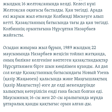
жылдың 16 желтоқсанында келді. Келесі күні
Желтоқсан оқиғасы басталды. Қан төгілді. Арада
екі жарым жыл өткенде Колбинді Мәскеуге алып
кетті. Қазақстанның батысында тағы да қан төгілді.
Колбиннің орынтағына Нұрсұлтан Назарбаев
жайғасты.
Осыдан жиырма жыл бұрын, 1989 жылдың 22
маусымында Назарбаев жеңісін тойлап жатқанда,
оның билікке келгеніне көптеген қазақстандықтар
Нұрсұлтанмен бірге шын көңілімен қуанды. Ал дәл
сол кезде Қазақстанның батысындағы Новый Узень
(қазір Жаңаөзен) қаласында және Маңғышлақтың
(қазір Маңғыстау) өзге де елді мекендерінде
халықтың көтерілісін енді ғана басып болған еді.
Маусымның 16-сы мен 20-сы аралығында мұнда
ұлтаралық қанды қақтығыс орын алған-ды.