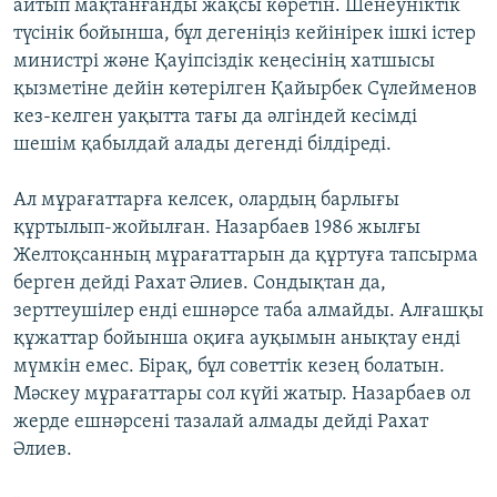
айтып мақтанғанды жақсы көретін. Шенеуніктік
түсінік бойынша, бұл дегеніңіз кейінірек ішкі істер
министрі және Қауіпсіздік кеңесінің хатшысы
қызметіне дейін көтерілген Қайырбек Сүлейменов
кез-келген уақытта тағы да әлгіндей кесімді
шешім қабылдай алады дегенді білдіреді.
Ал мұрағаттарға келсек, олардың барлығы
құртылып-жойылған. Назарбаев 1986 жылғы
Желтоқсанның мұрағаттарын да құртуға тапсырма
берген дейді Рахат Әлиев. Сондықтан да,
зерттеушілер енді ешнәрсе таба алмайды. Алғашқы
құжаттар бойынша оқиға ауқымын анықтау енді
мүмкін емес. Бірақ, бұл советтік кезең болатын.
Мәскеу мұрағаттары сол күйі жатыр. Назарбаев ол
жерде ешнәрсені тазалай алмады дейді Рахат
Әлиев.