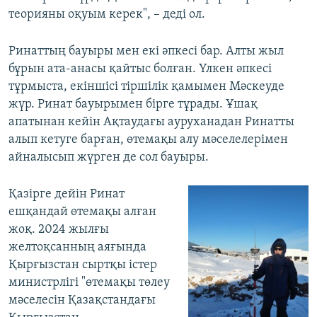
теорияны оқуым керек", – деді ол.
Ринаттың бауыры мен екі әпкесі бар. Алты жыл
бұрын ата-анасы қайтыс болған. Үлкен әпкесі
тұрмыста, екіншісі тіршілік қамымен Мәскеуде
жүр. Ринат бауырымен бірге тұрады. Ұшақ
апатынан кейін Ақтаудағы ауруханадан Ринатты
алып кетуге барған, өтемақы алу мәселелерімен
айналысып жүрген де сол бауыры.
Қазірге дейін Ринат
ешқандай өтемақы алған
жоқ. 2024 жылғы
желтоқсанның аяғында
Қырғызстан сыртқы істер
министрлігі "өтемақы төлеу
мәселесін Қазақстандағы