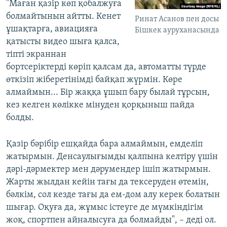
"Маған қазір көп қобалжуға
болмайтынын айтты. Кенет
Ринат Асанов пен досы
ұшақтарға, авиацияға
Бішкек ауруханасында
қатысты видео шыға қалса,
тіпті экраннан
бортсеріктерді көріп қалсам да, автоматты түрде
өткізіп жіберетінімді байқап жүрмін. Көре
алмаймын... Бір жаққа ұшып бару былай тұрсын,
кез келген көлікке мінуден қорқыныш пайда
болды.
Қазір бәрібір ешқайда бара алмаймын, емделіп
жатырмын. Денсаулығымды қалпына келтіру үшін
дәрі-дәрмектер мен дәрумендер ішіп жатырмын.
Жарты жылдан кейін тағы да тексеруден өтемін,
бәлкім, сол кезде тағы да ем-дом алу керек болатын
шығар. Оқуға да, жұмыс істеуге де мүмкіндігім
жоқ, спортпен айналысуға да болмайды", – деді ол.