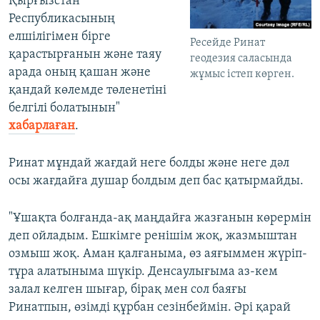
Қырғызстан
Республикасының
елшілігімен бірге
Ресейде Ринат
қарастырғанын және таяу
геодезия саласында
арада оның қашан және
жұмыс істеп көрген.
қандай көлемде төленетіні
белгілі болатынын"
хабарлаған
.
Ринат мұндай жағдай неге болды және неге дәл
осы жағдайға душар болдым деп бас қатырмайды.
"Ұшақта болғанда-ақ маңдайға жазғанын көрермін
деп ойладым. Ешкімге ренішім жоқ, жазмыштан
озмыш жоқ. Аман қалғаныма, өз аяғыммен жүріп-
тұра алатыныма шүкір. Денсаулығыма аз-кем
залал келген шығар, бірақ мен сол баяғы
Ринатпын, өзімді құрбан сезінбеймін. Әрі қарай