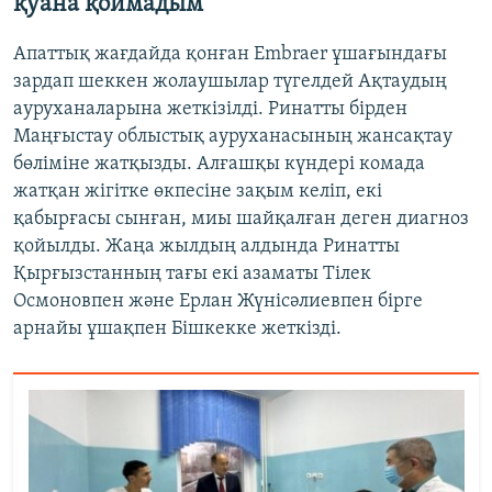
қуана қоймадым"
Апаттық жағдайда қонған Embraer ұшағындағы
зардап шеккен жолаушылар түгелдей Ақтаудың
ауруханаларына жеткізілді. Ринатты бірден
Маңғыстау облыстық ауруханасының жансақтау
бөліміне жатқызды. Алғашқы күндері комада
жатқан жігітке өкпесіне зақым келіп, екі
қабырғасы сынған, миы шайқалған деген диагноз
қойылды. Жаңа жылдың алдында Ринатты
Қырғызстанның тағы екі азаматы Тілек
Осмоновпен және Ерлан Жүнісәлиевпен бірге
арнайы ұшақпен Бішкекке жеткізді.