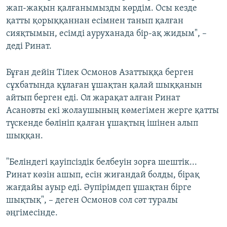
жап-жақын қалғанымызды көрдім. Осы кезде
қатты қорыққаннан есімнен танып қалған
сияқтымын, есімді ауруханада бір-ақ жидым", –
деді Ринат.
Бұған дейін Тілек Осмонов Азаттыққа берген
сұхбатында құлаған ұшақтан қалай шыққанын
айтып берген еді. Ол жарақат алған Ринат
Асановты екі жолаушының көмегімен жерге қатты
түскенде бөлініп қалған ұшақтың ішінен алып
шыққан.
"Беліндегі қауіпсіздік белбеуін зорға шештік...
Ринат көзін ашып, есін жиғандай болды, бірақ
жағдайы ауыр еді. Әупірімдеп ұшақтан бірге
шықтық", – деген Осмонов сол сәт туралы
әңгімесінде.