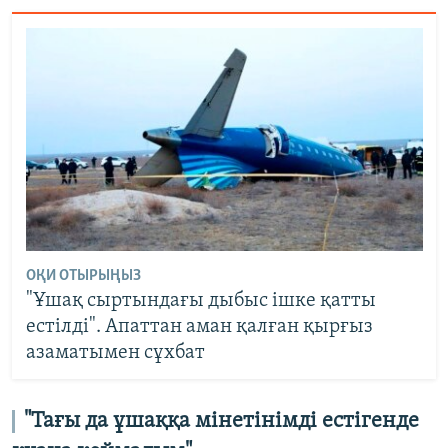
ОҚИ ОТЫРЫҢЫЗ
"Ұшақ сыртындағы дыбыс ішке қатты
естілді". Апаттан аман қалған қырғыз
азаматымен сұхбат
"
Тағы да ұшаққа мінетінімді естігенде