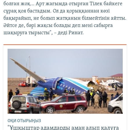
болған жоқ... Арт жағымда отырған Тілек байкеге
сұрақ қоя бастадым. Ол да қорыққаннан көзі
бақырайып, не болып жатқанын білмейтінін айтты.
Әйтсе де, бәрі жақсы болады деп мені сабырға
шақыруға тырысты", – деді Ринат.
ОҚИ ОТЫРЫҢЫЗ
"Ұшқыштар адамдарды аман алып қалуға