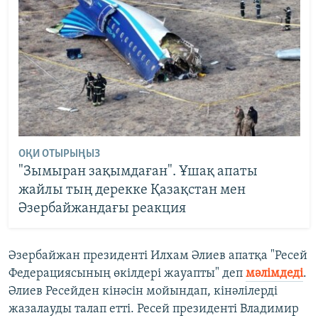
ОҚИ ОТЫРЫҢЫЗ
"Зымыран зақымдаған". Ұшақ апаты
жайлы тың дерекке Қазақстан мен
Әзербайжандағы реакция
Әзербайжан президенті Илхам Әлиев апатқа "Ресей
Федерациясының өкілдері жауапты" деп
мәлімдеді
.
Әлиев Ресейден кінәсін мойындап, кінәлілерді
жазалауды талап етті. Ресей президенті Владимир