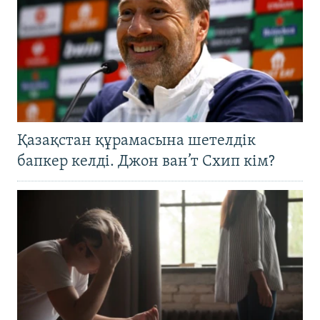
Қазақстан құрамасына шетелдік
бапкер келді. Джон ван’т Схип кім?