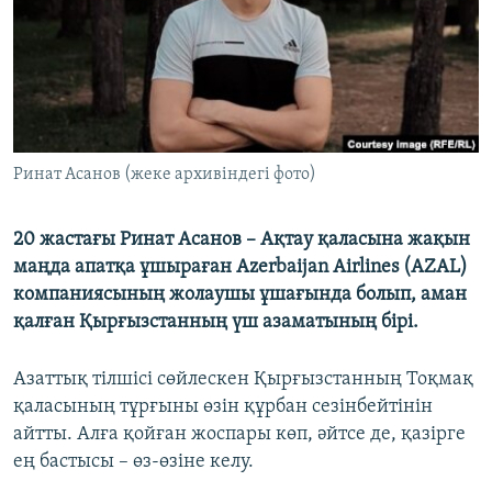
ЖАЗЫЛЫҢЫЗ
Басқа тілдерде
Ринат Асанов (жеке архивіндегі фото)
20 жастағы Ринат Асанов – Ақтау қаласына жақын
маңда апатқа ұшыраған Azerbaijan Airlines (AZAL)
компаниясының жолаушы ұшағында болып, аман
қалған Қырғызстанның үш азаматының бірі.
Азаттық тілшісі сөйлескен Қырғызстанның Тоқмақ
қаласының тұрғыны өзін құрбан сезінбейтінін
айтты. Алға қойған жоспары көп, әйтсе де, қазірге
ең бастысы – өз-өзіне келу.