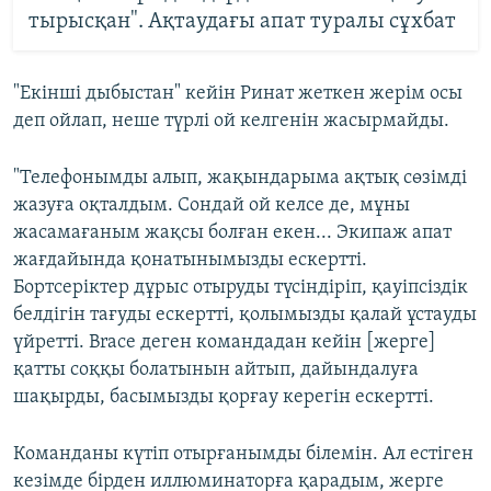
тырысқан". Ақтаудағы апат туралы сұхбат
"Екінші дыбыстан" кейін Ринат жеткен жерім осы
деп ойлап, неше түрлі ой келгенін жасырмайды.
"Телефонымды алып, жақындарыма ақтық сөзімді
жазуға оқталдым. Сондай ой келсе де, мұны
жасамағаным жақсы болған екен... Экипаж апат
жағдайында қонатынымызды ескертті.
Бортсеріктер дұрыс отыруды түсіндіріп, қауіпсіздік
белдігін тағуды ескертті, қолымызды қалай ұстауды
үйретті. Brace деген командадан кейін [жерге]
қатты соққы болатынын айтып, дайындалуға
шақырды, басымызды қорғау керегін ескертті.
Команданы күтіп отырғанымды білемін. Ал естіген
кезімде бірден иллюминаторға қарадым, жерге