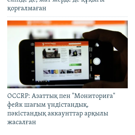
қорғалмаған
OCCRP: Азаттық пен "Мониториға"
фейк шағым үндістандық,
пәкістандық аккаунттар арқылы
жасалған