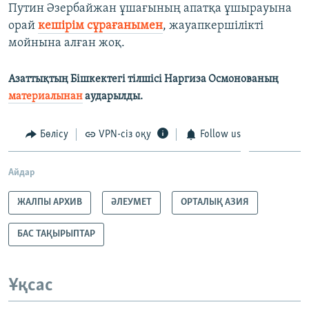
Путин Әзербайжан ұшағының апатқа ұшырауына
орай
кешірім сұрағанымен
, жауапкершілікті
мойнына алған жоқ.
Азаттықтың Бішкектегі тілшісі Наргиза Осмонованың
материалынан
аударылды.
Бөлісу
VPN-сіз оқу
Follow us
Айдар
ЖАЛПЫ АРХИВ
ӘЛЕУМЕТ
ОРТАЛЫҚ АЗИЯ
БАС ТАҚЫРЫПТАР
Ұқсас