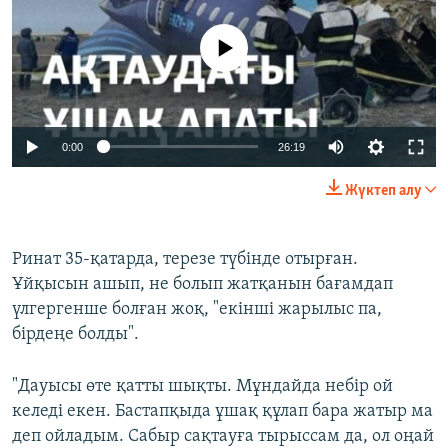
No media source currently available
Auto
0:00
26:19
240p
Жүктеп алу
360p
Auto
240p
360p
480p
480p
Ринат 35-қатарда, терезе түбінде отырған.
Ұйқысын ашып, не болып жатқанын бағамдап
720p
720p
1080p
үлгергенше болған жоқ, "екінші жарылыс па,
1080p
бірдеңе болды".
"Дауысы өте қатты шықты. Мұндайда небір ой
келеді екен. Бастапқыда ұшақ құлап бара жатыр ма
деп ойладым. Сабыр сақтауға тырыссам да, ол оңай