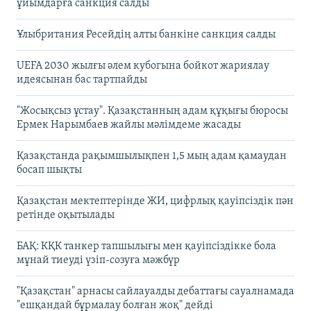
ұйымдарға санкция салды
Ұлыбритания Ресейдің алты банкіне санкция салды
UEFA 2030 жылғы әлем кубогына бойкот жариялау
идеясынан бас тартпайды
"Жосықсыз ұстау". Қазақстанның адам құқығы бюросы
Ермек Нарымбаев жайлы мәлімдеме жасады
Қазақстанда рақымшылықпен 1,5 мың адам қамаудан
босап шықты
Қазақстан мектептерінде ЖИ, цифрлық қауіпсіздік пән
ретінде оқытылады
БАҚ: КҚК танкер тапшылығы мен қауіпсіздікке бола
мұнай тиеуді үзіп-созуға мәжбүр
"Қазақстан" арнасы сайлауалды дебаттағы сауалнамада
"ешқандай бұрмалау болған жоқ" дейді