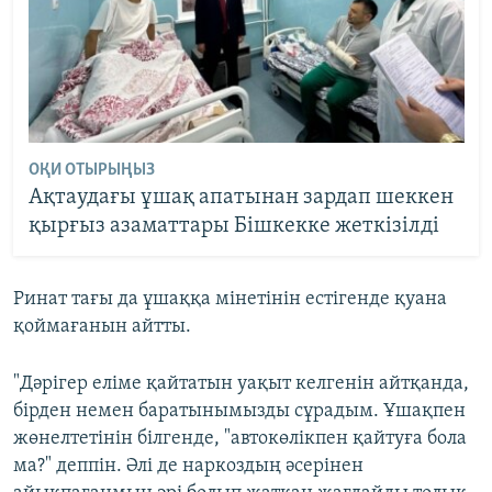
ОҚИ ОТЫРЫҢЫЗ
Ақтаудағы ұшақ апатынан зардап шеккен
қырғыз азаматтары Бішкекке жеткізілді
Ринат тағы да ұшаққа мінетінін естігенде қуана
қоймағанын айтты.
"Дәрігер еліме қайтатын уақыт келгенін айтқанда,
бірден немен баратынымызды сұрадым. Ұшақпен
жөнелтетінін білгенде, "автокөлікпен қайтуға бола
ма?" деппін. Әлі де наркоздың әсерінен