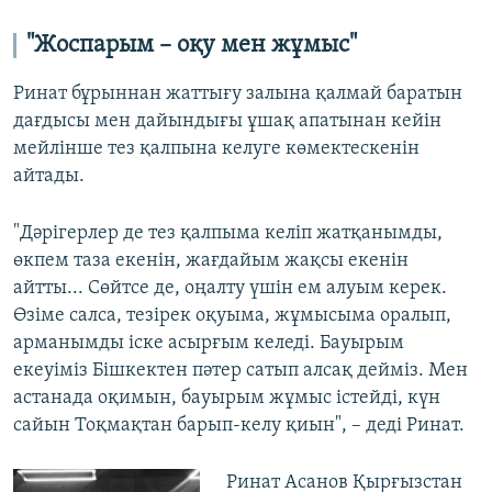
"
Жоспарым –
оқу мен жұмыс"
Ринат бұрыннан жаттығу залына қалмай баратын
дағдысы мен дайындығы ұшақ апатынан кейін
мейлінше тез қалпына келуге көмектескенін
айтады.
"Дәрігерлер де тез қалпыма келіп жатқанымды,
өкпем таза екенін, жағдайым жақсы екенін
айтты... Сөйтсе де, оңалту үшін ем алуым керек.
Өзіме салса, тезірек оқуыма, жұмысыма оралып,
арманымды іске асырғым келеді. Бауырым
екеуіміз Бішкектен пәтер сатып алсақ дейміз. Мен
астанада оқимын, бауырым жұмыс істейді, күн
сайын Тоқмақтан барып-келу қиын", – деді Ринат.
Ринат Асанов Қырғызстан