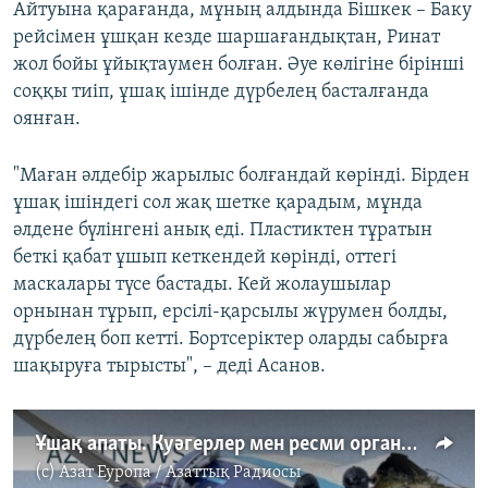
Айтуына қарағанда, мұның алдында Бішкек – Баку
рейсімен ұшқан кезде шаршағандықтан, Ринат
жол бойы ұйықтаумен болған. Әуе көлігіне бірінші
соққы тиіп, ұшақ ішінде дүрбелең басталғанда
оянған.
"Маған әлдебір жарылыс болғандай көрінді. Бірден
ұшақ ішіндегі сол жақ шетке қарадым, мұнда
әлдене бүлінгені анық еді. Пластиктен тұратын
беткі қабат ұшып кеткендей көрінді, оттегі
маскалары түсе бастады. Кей жолаушылар
орнынан тұрып, ерсілі-қарсылы жүрумен болды,
дүрбелең боп кетті. Бортсеріктер оларды сабырға
шақыруға тырысты", – деді Асанов.
Ұшақ апаты. Куәгерлер мен ресми органдар не дейді? – AzatNEWS | 25.12.2024
(c)
Азат Еуропа / Азаттық Радиосы