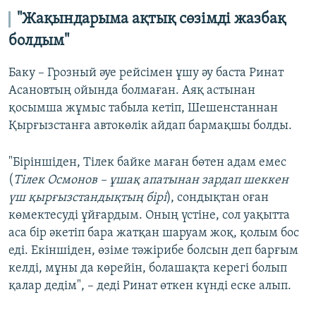
"
Жақындарыма ақтық сөзімді жазбақ
болдым"
Баку – Грозный әуе рейсімен ұшу әу баста Ринат
Асановтың ойында болмаған. Аяқ астынан
қосымша жұмыс табыла кетіп, Шешенстаннан
Қырғызстанға автокөлік айдап бармақшы болды.
"Біріншіден, Тілек байке маған бөтен адам емес
(
Т
ілек Осмонов –
ұшақ апатынан зардап шеккен
үш қырғызстандықтың бірі
), сондықтан оған
көмектесуді ұйғардым. Оның үстіне, сол уақытта
аса бір әкетіп бара жатқан шаруам жоқ, қолым бос
еді. Екіншіден, өзіме тәжірибе болсын деп барғым
келді, мұны да көрейін, болашақта керегі болып
қалар дедім", – деді Ринат өткен күнді еске алып.