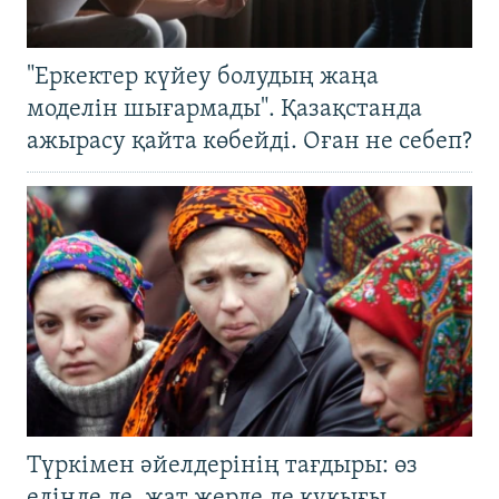
"Еркектер күйеу болудың жаңа
моделін шығармады". Қазақстанда
ажырасу қайта көбейді. Оған не себеп?
Түркімен әйелдерінің тағдыры: өз
елінде де, жат жерде де құқығы