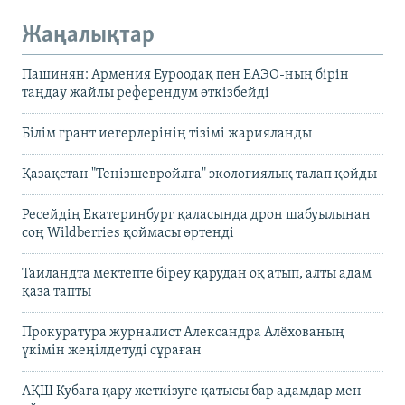
Жаңалықтар
Пашинян: Армения Еуроодақ пен ЕАЭО-ның бірін
таңдау жайлы референдум өткізбейді
Білім грант иегерлерінің тізімі жарияланды
Қазақстан "Теңізшевройлға" экологиялық талап қойды
Ресейдің Екатеринбург қаласында дрон шабуылынан
соң Wildberries қоймасы өртенді
Таиландта мектепте біреу қарудан оқ атып, алты адам
қаза тапты
Прокуратура журналист Александра Алёхованың
үкімін жеңілдетуді сұраған
АҚШ Кубаға қару жеткізуге қатысы бар адамдар мен