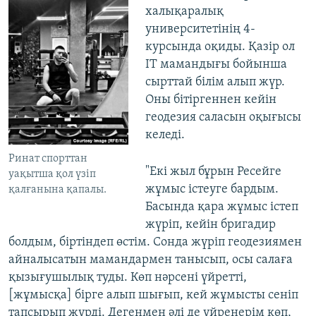
халықаралық
университетінің 4-
курсында оқиды. Қазір ол
ІТ мамандығы бойынша
сырттай білім алып жүр.
Оны бітіргеннен кейін
геодезия саласын оқығысы
келеді.
Ринат спорттан
"Екі жыл бұрын Ресейге
уақытша қол үзіп
жұмыс істеуге бардым.
қалғанына қапалы.
Басында қара жұмыс істеп
жүріп, кейін бригадир
болдым, біртіндеп өстім. Сонда жүріп геодезиямен
айналысатын мамандармен танысып, осы салаға
қызығушылық туды. Көп нәрсені үйретті,
[жұмысқа] бірге алып шығып, кей жұмысты сеніп
тапсырып жүрді. Дегенмен әлі де үйренерім көп,