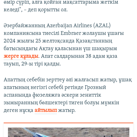
өмір сүріп, алға қойған мақсаттарыма жеткім
келеді", – деп қорытты ол.
Әзербайжанның Azerbaijan Airlines (AZAL)
компаниясына тиесілі Embraer жолаушы ұшағы
2024 жылғы 25 желтоқсанда Қазақстанның
батысындағы Ақтау қаласынан үш шақырым
жерге құлады
. Апат салдарынан 38 адам қаза
тауып, 29-ы тірі қалды.
Апаттың себебін зерттеу әлі жалғасып жатыр, ұшақ
апатының негізгі себебі ретінде Грозный
аспанында фюзеляжға әскери зениттік
зымыранның бөлшектері тиген болуы мүмкін
деген нұсқа
айтылып
жатыр.