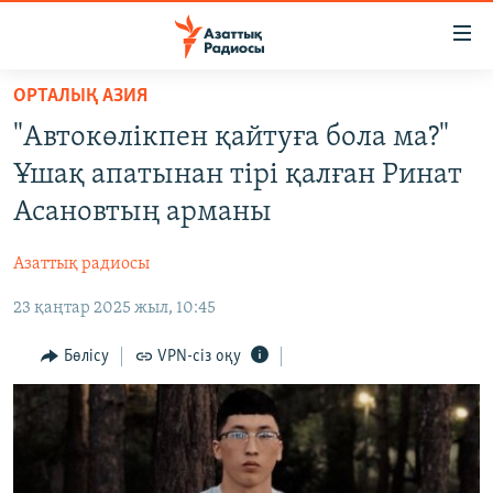
Accessibility
links
Skip
ОРТАЛЫҚ АЗИЯ
to
ЖАҢАЛЫҚТАР
"Автокөлікпен қайтуға бола ма?"
main
САЯСАТ
content
Ұшақ апатынан тірі қалған Ринат
AZATTYQTV
Skip
Асановтың арманы
to
ҚАҢТАР ОҚИҒАСЫ
main
Азаттық радиосы
АДАМ ҚҰҚЫҚТАРЫ
Navigation
Skip
23 қаңтар 2025 жыл, 10:45
ӘЛЕУМЕТ
to
ӘЛЕМ
Бөлісу
VPN-сіз оқу
Search
АРНАЙЫ ЖОБАЛАР
Русский