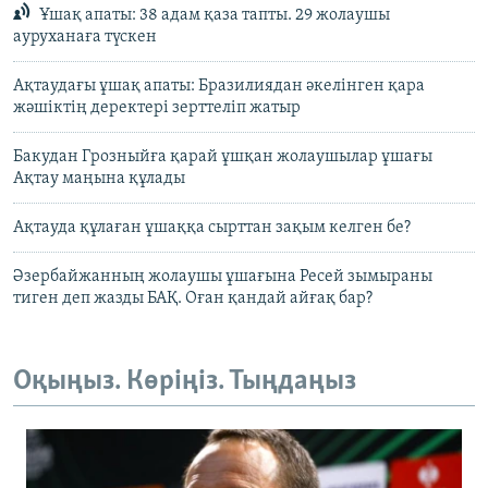
Ұшақ апаты: 38 адам қаза тапты. 29 жолаушы
ауруханаға түскен
Ақтаудағы ұшақ апаты: Бразилиядан әкелінген қара
жәшіктің деректері зерттеліп жатыр
Бакудан Грозныйға қарай ұшқан жолаушылар ұшағы
Ақтау маңына құлады
Ақтауда құлаған ұшаққа сырттан зақым келген бе?
Әзербайжанның жолаушы ұшағына Ресей зымыраны
тиген деп жазды БАҚ. Оған қандай айғақ бар?
Оқыңыз. Көріңіз. Тыңдаңыз