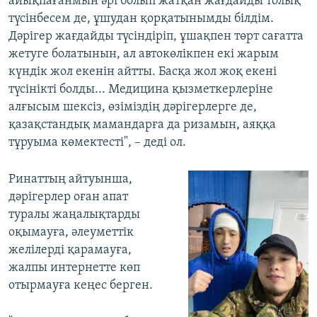
айықпағанмын әрі болып жатқан жағдайды толық
түсінбесем де, ұшудан қорқатынымды білдім.
Дәрігер жағдайды түсіндіріп, ұшақпен төрт сағатта
жетуге болатынын, ал автокөлікпен екі жарым
күндік жол екенін айтты. Басқа жол жоқ екені
түсінікті болды... Медицина қызметкерлеріне
алғысым шексіз, өзіміздің дәрігерлерге де,
қазақстандық мамандарға да ризамын, аяққа
тұруыма көмектесті", – деді ол.
Ринаттың айтуынша,
дәрігерлер оған апат
туралы жаңалықтарды
оқымауға, әлеуметтік
желілерді қарамауға,
жалпы интернетте көп
отырмауға кеңес берген.