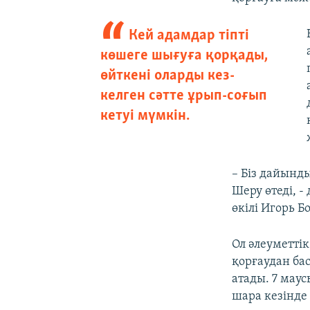
Кей адамдар тіпті
көшеге шығуға қорқады,
өйткені оларды кез-
келген сәтте ұрып-соғып
кетуі мүмкін.
– Біз дайынды
Шеру өтеді, -
өкілі Игорь Б
Ол әлеуметті
қорғаудан ба
атады. 7 мау
шара кезінде