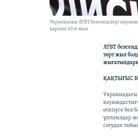
Украиналық ЛГБТ белсенділері парламен
қараша 2015 жыл.
ЛГБТ белсенд
төрт жыл бол
жығатындарын
ҚАҚТЫҒЫС Б
Украинадағы 
қауымдастығы
өткізуге бел
ұлтшылдар ме
соғудан тайы