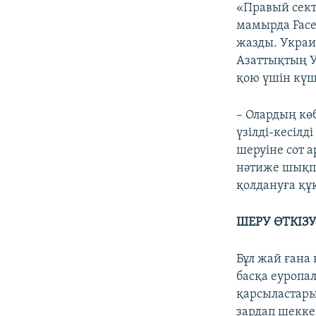
«Правый сект
мамырда Face
жазды. Укра
Азаттықтың У
қою үшін күш
– Олардың кө
үзілді-кесілд
шеруіне сот 
нәтиже шықпа
қолдануға құ
ШЕРУ ӨТКІЗ
Бұл жай ғана
басқа еуропа
қарсыластары
зардап шекке