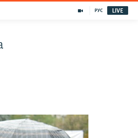
LIVE
РУС
а