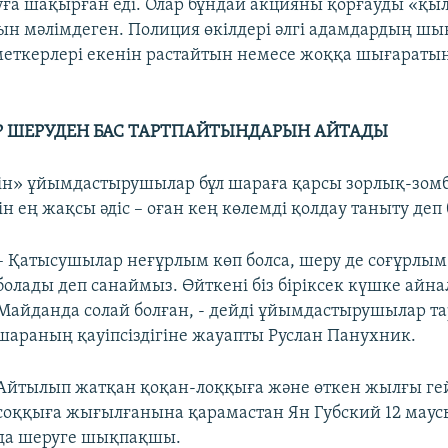
ға шақырған еді. Олар бұндай акцияны қорғауды «қы
н мәлімдеген. Полиция өкілдері әлгі адамдардың ш
еткерлері екенін растайтын немесе жоққа шығараты
Р ШЕРУДЕН БАС ТАРТПАЙТЫНДАРЫН АЙТАДЫ
уін» ұйымдастырушылар бұл шараға қарсы зорлық-зо
н ең жақсы әдіс – оған кең көлемді қолдау таныту деп б
– Қатысушылар неғұрлым көп болса, шеру де соғұрлым 
болады деп санаймыз. Өйткені біз біріксек күшке айн
Майданда солай болған, - дейді ұйымдастырушылар т
шараның қауіпсіздігіне жауапты Руслан Панухник.
Айтылып жатқан қоқан-лоққыға және өткен жылғы ге
соққыға жығылғанына қарамастан Ян Губский 12 маус
да шеруге шықпақшы.