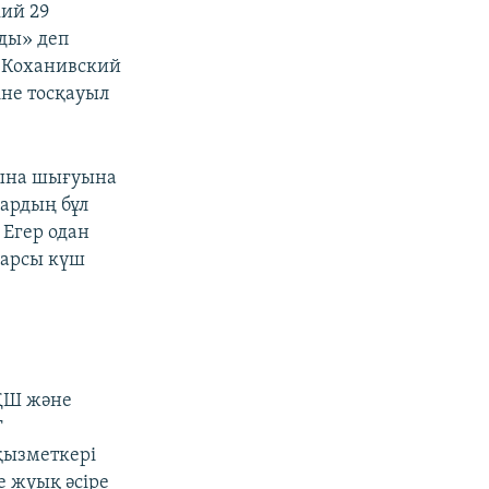
ий 29
ды» деп
 Коханивский
не тосқауыл
лдына шығуына
лардың бұл
 Егер одан
қарсы күш
АҚШ және
Т
қызметкері
е жуық әсіре