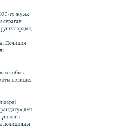
 600-ге жуық
ы сұраған
тырушылардың
ен. Полиция
ді
е дайынбыз.
уапты полиция
шілерді
арандату» деп
 үш жігіт
ға полицияны