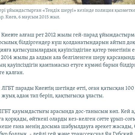
ері ұйымдастырған «Теңдік шеруі» кезінде полиция қызметк
р. Киев, 6 маусым 2015 жыл.
і Киевте алғаш рет 2012 жылы гей-парад ұйымдастыр
арсылық білдіргендер күш қолданатындарын айтып доқ
цияға қатысушылардың қауіпсіздігіне қатер төнетінін е
. 2014 жылы да алдын ала белгіленген шеру қарсаңынд
ң қауіпсіздігін қамтамасыз етуге күмәні барын білдір
ге қалған.
 ЛГБТ парады Киевтің шетінде өтті, оған қатысқан 10
 жуық адам тап беріп, қақтығысқа ұласты.
ЛГБТ қауымдастығы арасында дос-танысым көп. Кей ад
а қорқады, өйткені оларды кез-келген сәтте ұрып-соғы
 кеше ғана менің досыма шабуылдауға әрекет жасады, 
үр болдық, - дейді гей және транссексуал Ян Губский.