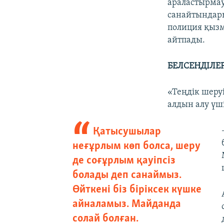
араластырмау
санайтындары
полиция қызм
айтпады.
БЕЛСЕНДІЛЕ
«Теңдік шер
алдын алу үші
Қатысушылар
неғұрлым көп болса, шеру
де соғұрлым қауіпсіз
болады деп санаймыз.
Өйткені біз біріксек күшке
айналамыз. Майданда
солай болған.