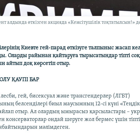
т алдында өткізген акцияда «Кемсітушілік тоқтатылсын!» дег
ілерінің Киевте гей-парад өткізуге талпыныс жасап к
ды. Оларды райынан қайтаруға тырысатындар тіпті со
 айтып доқ көрсетіп отыр.
ОЛУ ҚАУПІ БАР
лесби, гей, бисексуал және трансгендерлер (ЛГБТ)
ның белсенділері биыл маусымның 12-сі күні «Теңдік
 байлап отыр. Ал олардың ымырасыз қарсыластары – у
н консерваторлар ондай шеруге жол бермес үшін тіпті
нбайтындарын мәлімдеген.