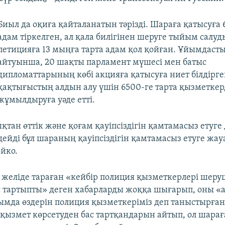
Биыл да оқиға қайталанатын тәрізді. Шараға қатысуға
адам тіркелген, ал қала билігінен шеруге тыйым салуд
петицияға 13 мыңға тарта адам қол қойған. Ұйымдас
айтуынша, 20 шақты парламент мүшесі мен батыс
дипломаттарының көбі акцияға қатысуға ниет білдірг
қақтығыстың алдын алу үшін 6500-ге тарта қызметкер
жұмылдыруға уәде етті.
қтан өттік және қоғам қауіпсіздігін қамтамасыз етуг
 дейді бұл шараның қауіпсіздігін қамтамасыз етуге жа
ойко.
к желіде тараған «кейбір полиция қызметкерлері шеру
с тартыпты» деген хабарларды жоққа шығарып, оны «
сымда өздерін полиция қызметкеріміз деп таныстырған
 қызмет көрсетуден бас тартқандарын айтып, ол шара