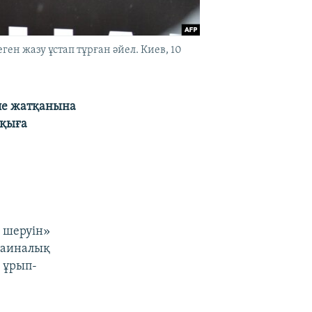
ен жазу ұстап тұрған әйел. Киев, 10
еле жатқанына
ққыға
 шеруін»
краиналық
 ұрып-