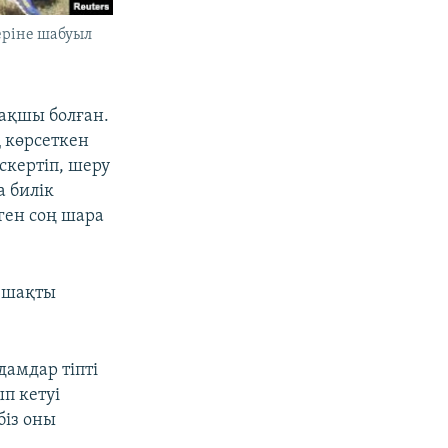
еріне шабуыл
мақшы болған.
 көрсеткен
скертіп, шеру
а билік
ген соң шара
0 шақты
амдар тіпті
п кетуі
біз оны