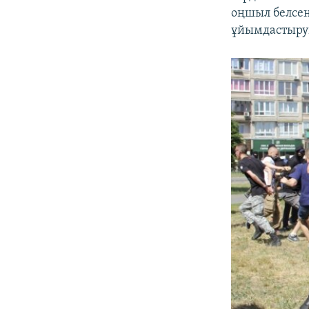
оңшыл белсен
ұйымдастыру