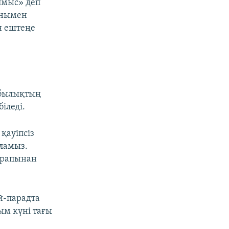
лмыс» деп
ынымен
н ештеңе
мбылықтың
іледі.
қауіпсіз
аламыз.
арапынан
й-парадта
ым күні тағы