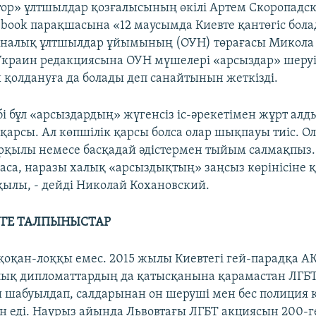
ор» ұлтшылдар қозғалысының өкілі Артем Скоропадск
book парақшасына «12 маусымда Киевте қантөгіс бола
иналық ұлтшылдар ұйымының (ОУН) төрағасы Микола
краин редакциясына ОУН мүшелері «арсыздар» шеруі
 қолдануға да болады деп санайтынын жеткізді.
бі бұл «арсыздардың» жүгенсіз іс-әрекетімен жұрт а
і қарсы. Ал көпшілік қарсы болса олар шықпауы тиіс. О
арқылы немесе басқадай әдістермен тыйым салмақпыз.
са, наразы халық «арсыздықтың» заңсыз көрінісіне 
қылы, - дейді Николай Кохановский.
УГЕ ТАЛПЫНЫСТАР
 қоқан-лоққы емес. 2015 жылы Киевтегі гей-парадқа 
лық дипломаттардың да қатысқанына қарамастан ЛГБ
 шабуылдап, салдарынан он шеруші мен бес полиция 
н еді. Наурыз айында Львовтағы ЛГБТ акциясын 200-г