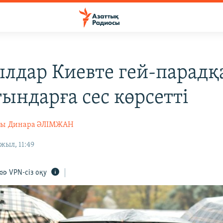
лдар Киевте гей-парадқ
ындарға сес көрсетті
сы
Динара ӘЛІМЖАН
жыл, 11:49
VPN-сіз оқу