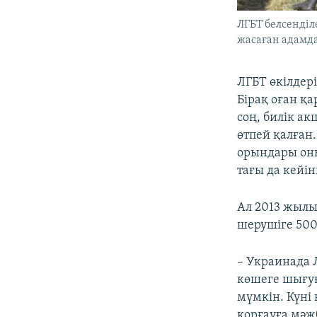
ЛГБТ белсенділ
жасаған адамда
ЛГБТ өкілдер
Бірақ оған қ
соң, билік ак
өтпей қалған
орындары оны
тағы да кейін
Ал 2013 жылы
шерушіге 500
– Украинада 
көшеге шығуғ
мүмкін. Күні
қорғауға мәжб