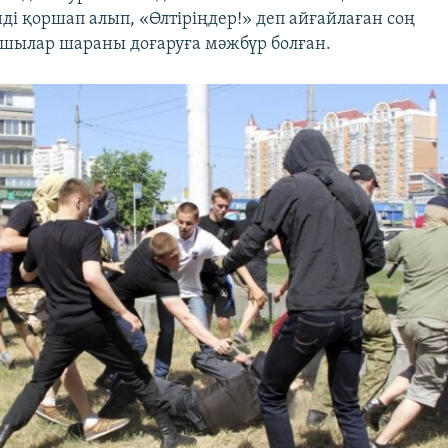
ді қоршап алып, «Өлтіріңдер!» деп айғайлаған соң
шылар шараны доғаруға мәжбүр болған.