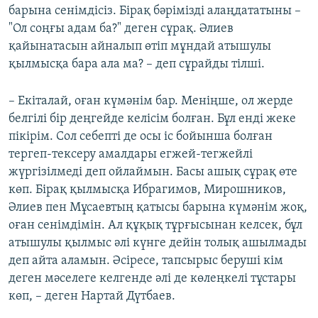
барына сенімдісіз. Бірақ бәрімізді алаңдататыны –
"Ол соңғы адам ба?" деген сұрақ. Әлиев
қайынатасын айналып өтіп мұндай атышулы
қылмысқа бара ала ма? – деп сұрайды тілші.
– Екіталай, оған күмәнім бар. Меніңше, ол жерде
белгілі бір деңгейде келісім болған. Бұл енді жеке
пікірім. Сол себепті де осы іс бойынша болған
тергеп-тексеру амалдары егжей-тегжейлі
жүргізілмеді деп ойлаймын. Басы ашық сұрақ өте
көп. Бірақ қылмысқа Ибрагимов, Мирошников,
Әлиев пен Мұсаевтың қатысы барына күмәнім жоқ,
оған сенімдімін. Ал құқық тұрғысынан келсек, бұл
атышулы қылмыс әлі күнге дейін толық ашылмады
деп айта аламын. Әсіресе, тапсырыс беруші кім
деген мәселеге келгенде әлі де көлеңкелі тұстары
көп, – деген Нартай Дүтбаев.