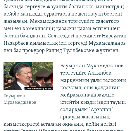
басында тергеуге жауапты болған экс-министрдің
кейбір маңызды сұрақтарға не деп жауап бергені
жазылған. Мұхамеджанов тергеушіге саясаткер
мен екі көмекшісінің қазасын қалай естігенінен
бастап баяндаған. Сол кездегі президент Нұрсұлтан
Назарбаев қылмыстық істі тергеуді Мұхамеджанов
пен бас прокурор Рашид Түсіпбековке жүктеген.
Бауыржан Мұхамеджанов
тергеушіге Алтынбек
марқұмның ұялы телефоны
қосылып, оны қолданған
мейрамханада жұмыс
Бауыржан
істейтін қызды іздеп тауып,
Мұхамеджанов
сол арқылы "Арыстан"
арнаулы жасағының
қызметкерлері ұсталған оқиғаны, кейін негізгі