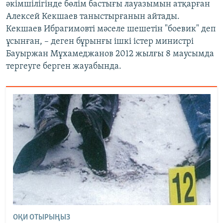
әкімшілігінде бөлім бастығы лауазымын атқарған
Алексей Кекшаев таныстырғанын айтады.
Кекшаев Ибрагимовті мәселе шешетін "боевик" деп
ұсынған, – деген бұрынғы ішкі істер министрі
Бауыржан Мұхамеджанов 2012 жылғы 8 маусымда
тергеуге берген жауабында.
ОҚИ ОТЫРЫҢЫЗ