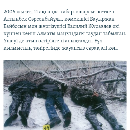
2006 жылғы 11 ақпанда хабар-ошарсыз кеткен
Алтынбек Сәрсенбайұлы, көмекшісі Бауыржан
Байбосын мен жүргізушісі Василий Журавлев екі
күннен кейін Алматы маңындағы таудан табылған.
Үшеуі де атып өлтірілгені анықталды. Бұл
қылмыстың төңірегінде жауапсыз сұрақ әлі көп.