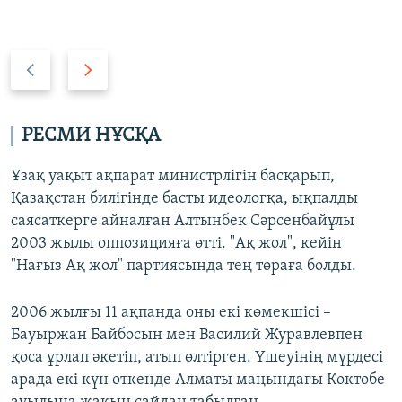
P
N
r
e
e
x
v
t
РЕСМИ НҰСҚА
i
s
o
l
Ұзақ уақыт ақпарат министрлігін басқарып,
u
i
Қазақстан билігінде басты идеологқа, ықпалды
s
d
саясаткерге айналған Алтынбек Сәрсенбайұлы
s
e
2003 жылы оппозицияға өтті. "Ақ жол", кейін
l
"Нағыз Ақ жол" партиясында тең төраға болды.
i
d
2006 жылғы 11 ақпанда оны екі көмекшісі –
e
Бауыржан Байбосын мен Василий Журавлевпен
қоса ұрлап әкетіп, атып өлтірген. Үшеуінің мүрдесі
арада екі күн өткенде Алматы маңындағы Көктөбе