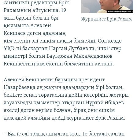
сайтының редакторы Ерік
Рахымның айтуынша, 19
жыл бұрын болған бұл
Журналист Ерік Рахым
қылмыста Алексей
Кекшаев деген адамның
кім екенін әлі ешкім нақты білмейді. Сол кезде
ҰҚК-ні басқарған Нартай Дүтбаев та, ішкі істер
министрі болған Бауыржан Мұхамеджанов
Кекшаевтың кім екенін білмейтінін айтқан.
Алексей Кекшаевты бұрынғы президент
Назарбаевқа ең жақын адамдардың бірі болған,
билікте сенат төрағасына дейін көтеріліп, жоғары
лауазымды қызметтер атқарған Нұртай Әбіқаев
әкелді деген әңгіме болған, бірақ оны ешкім
дәлелдей алмайды дейді журналист Ерік Рахым.
– Бұл іс әлі толық ашылған жоқ. Іс бастала салған