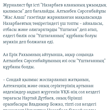
Журналист бұл істі "Назарбаев кланының ұжымдық
қылмысы" деп бағалайды. Алтынбек Сәрсенбайұлы
"Жас Алаш" газетінде жарияланған мақаласында
Назарбаевтың төңірегіндегі үш топты – айналасы,
отбасы және олигархтарды "Үштаған" деп атап,
елдегі билік осы "Үштағанның" құрбаны болуы
мүмкін деп болжаған еді.
Ал Ерік Рахымның айтуынша, ақыр соңында
Алтынбек Сәрсенбайұлының өзі осы "Үштағанның"
құрбаны болды.
– Сондай қылмыс жоспарланып жатқанын,
Алтекеңнің және оның серіктерінің артынан
әлдекімдер аңдып жүргенін ҰҚК-нің сол кездегі
төрағасы Нартай Дүтбаев, оның бірінші
орынбасары Владимир Божко, тіпті сол кездегі