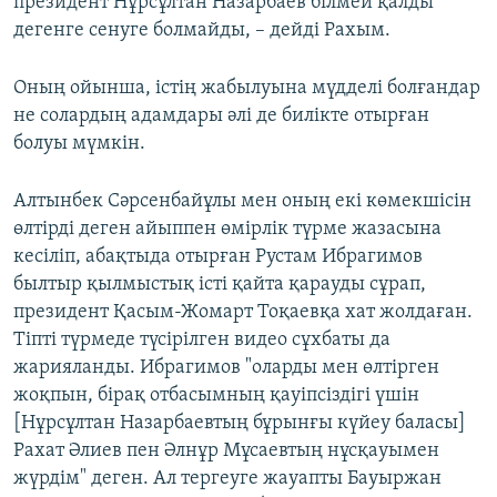
президент Нұрсұлтан Назарбаев білмей қалды
дегенге сенуге болмайды, – дейді Рахым.
Оның ойынша, істің жабылуына мүдделі болғандар
не солардың адамдары әлі де билікте отырған
болуы мүмкін.
Алтынбек Сәрсенбайұлы мен оның екі көмекшісін
өлтірді деген айыппен өмірлік түрме жазасына
кесіліп, абақтыда отырған Рустам Ибрагимов
былтыр қылмыстық істі қайта қарауды сұрап,
президент Қасым-Жомарт Тоқаевқа хат жолдаған.
Тіпті түрмеде түсірілген видео сұхбаты да
жарияланды. Ибрагимов "оларды мен өлтірген
жоқпын, бірақ отбасымның қауіпсіздігі үшін
[Нұрсұлтан Назарбаевтың бұрынғы күйеу баласы]
Рахат Әлиев пен Әлнұр Мұсаевтың нұсқауымен
жүрдім" деген. Ал тергеуге жауапты Бауыржан