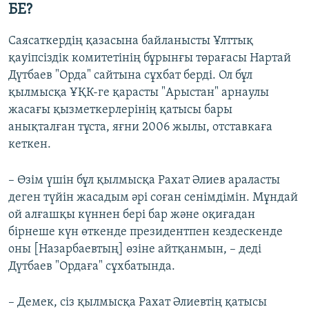
720p
БЕ?
720p
1080p
1080p
Саясаткердің қазасына байланысты Ұлттық
қауіпсіздік комитетінің бұрынғы төрағасы Нартай
Дүтбаев "Орда" сайтына сұхбат берді. Ол бұл
қылмысқа ҰҚК-ге қарасты "Арыстан" арнаулы
жасағы қызметкерлерінің қатысы бары
анықталған тұста, яғни 2006 жылы, отставкаға
кеткен.
– Өзім үшін бұл қылмысқа Рахат Әлиев араласты
деген түйін жасадым әрі соған сенімдімін. Мұндай
ой алғашқы күннен бері бар және оқиғадан
бірнеше күн өткенде президентпен кездескенде
оны [Назарбаевтың] өзіне айтқанмын, – деді
Дүтбаев "Ордаға" сұхбатында.
– Демек, сіз қылмысқа Рахат Әлиевтің қатысы