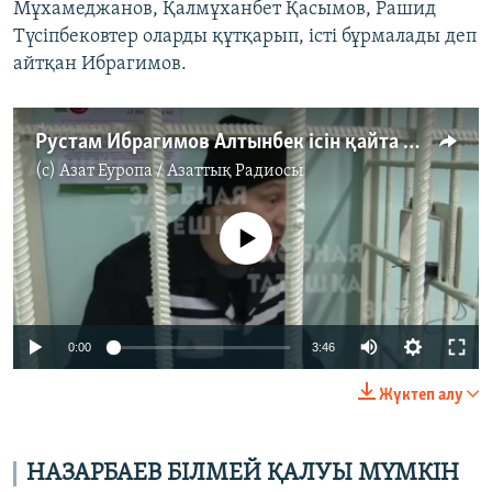
Мұхамеджанов, Қалмұханбет Қасымов, Рашид
Түсіпбековтер оларды құтқарып, істі бұрмалады деп
айтқан Ибрагимов.
Рустам Ибрагимов Алтынбек ісін қайта қарауды сұрап, түрмеден сұхбат берді
(c)
Азат Еуропа / Азаттық Радиосы
No media source currently available
Auto
0:00
3:46
240p
Жүктеп алу
360p
Auto
240p
360p
480p
480p
НАЗАРБАЕВ БІЛМЕЙ ҚАЛУЫ МҮМКІН