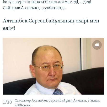
болуы керегін жақсы білген азамат еді, – деді
Сайыров Азаттыққа сұхбатында.
Алтынбек Сәрсенбайұлының өмірі мен
өлімі
Саясаткер Алтынбек Сәрсенбайұлы. Алматы, 8 ақпан
1/30
2006 жыл.