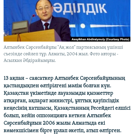
ЖАЗЫЛЫҢЫЗ
Басқа тілдерде
Алтынбек Сәрсенбайұлы "Ақ жол" партиясының үшінші
съезінде сөйлеп тұр. Алматы, 2004 жыл. Фото авторы -
Асылхан Әбдірайымұлы.
13 ақпан – саясаткер Алтынбек Сәрсенбайұлының
қастандықпен өлтірілгені мәлім болған күн.
Қазақстан үкіметінде лауазымды қызметтер
атқарған, ақпарат министрі, ұлттық қауіпсіздік
кеңесінің хатшысы, Қазақстанның Ресейдегі елшісі
болып, кейін оппозицияға кеткен Алтынбек
Сәрсенбайұлын 2006 жылы Алматыда екі
көмекшісімен бірге ұрлап әкетіп, атып өлтірген.