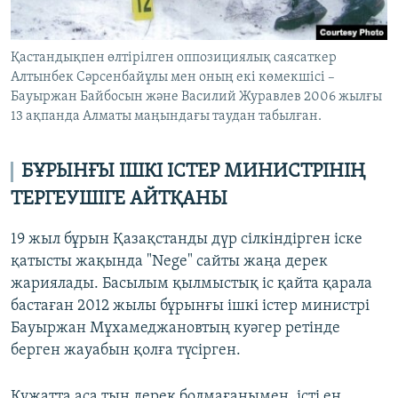
Қастандықпен өлтірілген оппозициялық саясаткер
Алтынбек Сәрсенбайұлы мен оның екі көмекшісі –
Бауыржан Байбосын және Василий Журавлев 2006 жылғы
13 ақпанда Алматы маңындағы таудан табылған.
БҰРЫНҒЫ ІШКІ ІСТЕР МИНИСТРІНІҢ
ТЕРГЕУШІГЕ АЙТҚАНЫ
19 жыл бұрын Қазақстанды дүр сілкіндірген іске
қатысты жақында "Nege" сайты жаңа дерек
жариялады. Басылым қылмыстық іс қайта қарала
бастаған 2012 жылы бұрынғы ішкі істер министрі
Бауыржан Мұхамеджановтың куәгер ретінде
берген жауабын қолға түсірген.
Құжатта аса тың дерек болмағанымен, істі ең