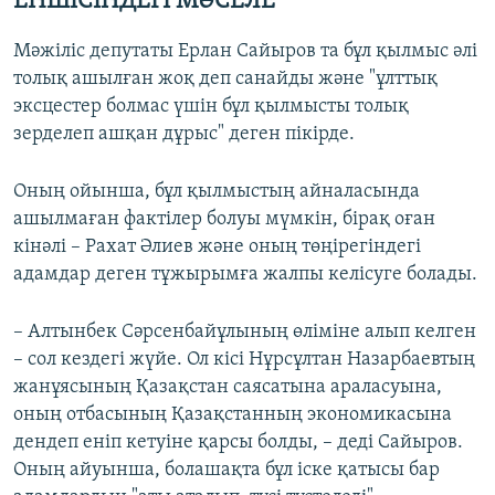
ЕНШІСІНДЕГІ МӘСЕЛЕ"
Мәжіліс депутаты Ерлан Сайыров та бұл қылмыс әлі
толық ашылған жоқ деп санайды және "ұлттық
эксцестер болмас үшін бұл қылмысты толық
зерделеп ашқан дұрыс" деген пікірде.
Оның ойынша, бұл қылмыстың айналасында
ашылмаған фактілер болуы мүмкін, бірақ оған
кінәлі – Рахат Әлиев және оның төңірегіндегі
адамдар деген тұжырымға жалпы келісуге болады.
– Алтынбек Сәрсенбайұлының өліміне алып келген
– сол кездегі жүйе. Ол кісі Нұрсұлтан Назарбаевтың
жанұясының Қазақстан саясатына араласуына,
оның отбасының Қазақстанның экономикасына
дендеп еніп кетуіне қарсы болды, – деді Сайыров.
Оның айуынша, болашақта бұл іске қатысы бар