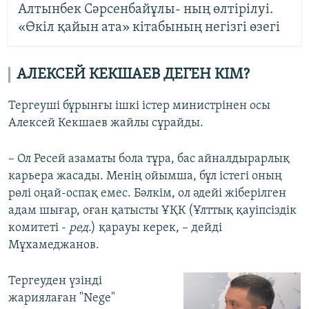
Алтынбек Сәрсенбайұлы- ның өлтірілуі.
«Өкіл қайын ата» кітабының негізгі өзегі
АЛЕКСЕЙ КЕКШАЕВ ДЕГЕН КІМ?
Тергеуші бұрынғы ішкі істер министрінен осы
Алексей Кекшаев жайлы сұрайды.
– Ол Ресей азаматы бола тұра, бас айналдырарлық
карьера жасады. Менің ойымша, бұл істегі оның
рөлі оңай-оспақ емес. Бәлкім, ол әдейі жіберілген
адам шығар, оған қатысты ҰҚК (Ұлттық қауіпсіздік
комитеті -
ред
.) қарауы керек, – дейді
Мұхамеджанов.
Тергеуден үзінді
жариялаған "Nege"