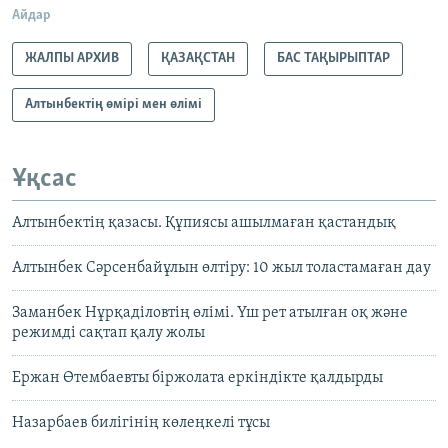
Айдар
ЖАЛПЫ АРХИВ
ҚАЗАҚСТАН
БАС ТАҚЫРЫПТАР
Алтынбектің өмірі мен өлімі
Ұқсас
Алтынбектің қазасы. Құпиясы ашылмаған қастандық
Алтынбек Сәрсенбайұлын өлтіру: 10 жыл толастамаған дау
Заманбек Нұрқаділовтің өлімі. Үш рет атылған оқ және
режимді сақтап қалу жолы
Ержан Өтембаевты біржолата еркіндікте қалдырды
Назарбаев билігінің көлеңкелі тұсы