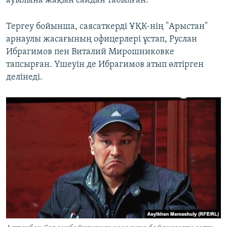
ауылына жақын сайдан табылған.
Тергеу бойынша, саясаткерді ҰҚК-нің "Арыстан"
арнаулы жасағының офицерлері ұстап, Руслан
Ибрагимов пен Виталий Мирошниковке
тапсырған. Үшеуін де Ибрагимов атып өлтірген
делінеді.