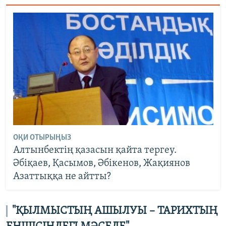
ОҚИ ОТЫРЫҢЫЗ
Алтынбектің қазасын қайта тергеу.
Әбіқаев, Қасымов, Әбікенов, Жақиянов
Азаттыққа не айтты?
"ҚЫЛМЫСТЫҢ АШЫЛУЫ – ТАРИХТЫҢ