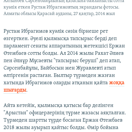
Алтынбек Сәрсенбайұлының қазасына байланысты сотта
куәлік еткен Рустам Ибрагимовтың экрандағы фотосы.
Алматы облысы Қарасай ауданы, 27 қаңтар, 2014 жыл
Рустам Ибрагимов куәлік сөзін бірнеше рет
өзгерткен. Әуелі қылмысқа тапсырыс берді деп
парламент сенаты аппаратының жетекшісі Ержан
Өтембаев сотты болды. Ал 2014 жылы Рахат Әлиев
пен Әлнұр Мұсаевты "тапсырыс беруші" деп атап,
Сәрсенбайұлы, Байбосын мен Журавлевті атып
өлтіргенін растаған. Былтыр түрмеден жазған
хатында Ибрагимов оларды атқанын қайта
жоққа
шығарды
.
Айта кетейік, қылмысқа қатысы бар делінген
"Арыстан" офицерлерінің түрме жазасы аяқталған.
Түрмеден шартты түрде босаған Ержан Өтембаев
2018 жылы ауырып қайтыс болды. Өмір бойына