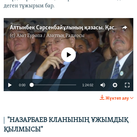
деген тұжырым бар.
Алтынбек Сәрсенбайұлының қазасы. Қастандық артында кім тұр?
(c)
Азат Еуропа / Азаттық Радиосы
No media source currently available
Auto
0:00
1:24:02
240p
Жүктеп алу
360p
Auto
240p
360p
480p
480p
"НАЗАРБАЕВ КЛАНЫНЫҢ ҰЖЫМДЫҚ
720p
ҚЫЛМЫСЫ"
720p
1080p
1080p