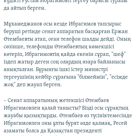
күдікті Рустам Ибрагимовті тергеу барысы туралы
да айтып берген.
Мұхамеджанов осы кезде Ибрагимов тапсырыс
беруші ретінде сенат аппаратын басқарған Ержан
Өтембаевты атап, оған телефон шалды дейді. Оның
сөзінше, телефонды Өтембаевтың көмекшісі
көтеріп, Ибрагимовтің қайда екенін сұрап, "шеф"
іздеп жатыр деген соң олардың өзара байланысы
анықталған. Бұрынғы ішкі істер министрі
тергеушінің кейбір сұрағына "білмеймін", "есімде
жоқ" деп жауап берген.
– Сенат аппаратының жетекшісі Өтембаев
Ибрагимовпен қалай танысты? Бізді осы сұрақтың
жауабы қызықтырды. Өтембаев өз түсініктемесінде
Ибрагимовпен оны ұлты бурят әлде қалмақ, Ресей
азаматы болса да Қазақстан президенті