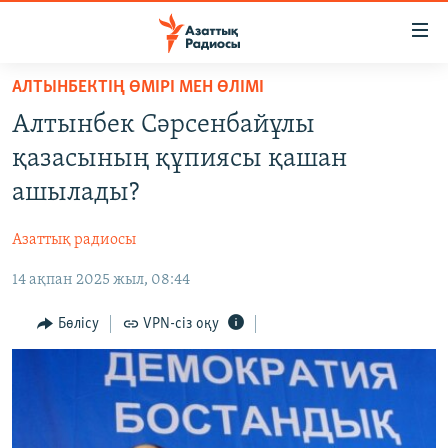
Accessibility
links
Skip
АЛТЫНБЕКТІҢ ӨМІРІ МЕН ӨЛІМІ
to
ЖАҢАЛЫҚТАР
Алтынбек Сәрсенбайұлы
main
САЯСАТ
content
қазасының құпиясы қашан
AZATTYQTV
Skip
ашылады?
to
ҚАҢТАР ОҚИҒАСЫ
main
Азаттық радиосы
АДАМ ҚҰҚЫҚТАРЫ
Navigation
Skip
14 ақпан 2025 жыл, 08:44
ӘЛЕУМЕТ
to
ӘЛЕМ
Бөлісу
VPN-сіз оқу
Search
АРНАЙЫ ЖОБАЛАР
Русский