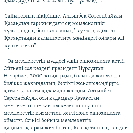
адамдардың "аты аталып, түсі түстеледі".
Сайыровтың пікірінше, Алтынбек Сәрсенбайұлы –
Қазақстан тарихындағы ең мемлекетшіл
тұлғалардың бірі және оның "тәуелсіз, әділетті
Қазақстанды қалыптастыру жөніндегі ойлары әлі
күнге өзекті".
– Ол мемлекеттің мүддесі үшін оппозицияға кетті.
Өйткені сол кездегі президент Нұрсұлтан
Назарбаев 2000 жылдардың басында жанұясын
билікке жақындатып, билікті жекешелендіруге
қатысты нақты қадамдар жасады. Алтынбек
Сәрсенбайұлы осы қадамдар Қазақстан
мемлекеттігіне қайшы келетінін түсініп
мемлекеттік қызметтен кетті және оппозицияға
ойысты. Ол кісі бойына мемлекеттік
құндылықтарды жия білген, Қазақстанның қандай