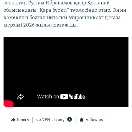
сотталған Рустам Ибрагимов қазір Қостанай
облысындағы "Қара бүркіт" түрмесінде отыр. Оның
көмекшісі болған Виталий Мирошниковтің жаза
мерзімі 2026 жылы аяқталады.
Бөлісу
VPN-сіз оқу
Follow us