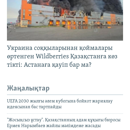
Украина соққыларынан қоймалары
өртенген Wildberries Қазақстанға көз
тікті: Астанаға қауіп бар ма?
Жаңалықтар
UEFA 2030 жылғы әлем кубогына бойкот жариялау
идеясынан бас тартпайды
"Жосықсыз ұстау". Қазақстанның адам құқығы бюросы
Ермек Нарымбаев жайлы мәлімдеме жасады