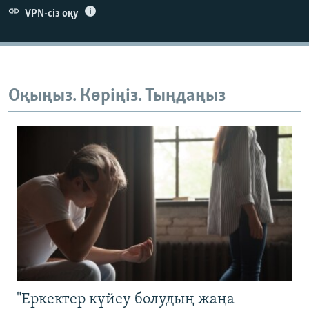
VPN-сіз оқу
Оқыңыз. Көріңіз. Тыңдаңыз
"Еркектер күйеу болудың жаңа