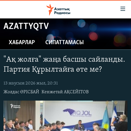
Accessibility
links
Skip
AZATTYQTV
to
ЖАҢАЛЫҚТАР
main
САЯСАТ
ХАБАРЛАР
СИПАТТАМАСЫ
content
AZATTYQTV
Skip
"Ақ жолға" жаңа басшы сайланды.
to
ҚАҢТАР ОҚИҒАСЫ
main
Партия Құрылтайға өте ме?
АДАМ ҚҰҚЫҚТАРЫ
Navigation
Skip
13 маусым 2026 жыл, 20:31
ӘЛЕУМЕТ
to
Жолдас ӨРІСБАЙ
Кенжетай АҚСЕЙІТОВ
ӘЛЕМ
Search
АРНАЙЫ ЖОБАЛАР
Русский