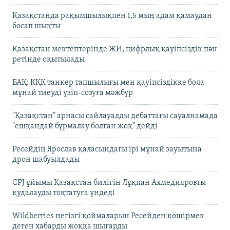
Қазақстанда рақымшылықпен 1,5 мың адам қамаудан
босап шықты
Қазақстан мектептерінде ЖИ, цифрлық қауіпсіздік пән
ретінде оқытылады
БАҚ: КҚК танкер тапшылығы мен қауіпсіздікке бола
мұнай тиеуді үзіп-созуға мәжбүр
"Қазақстан" арнасы сайлауалды дебаттағы сауалнамада
"ешқандай бұрмалау болған жоқ" дейді
Ресейдің Ярослав қаласындағы ірі мұнай зауытына
дрон шабуылдады
CPJ ұйымы Қазақстан билігін Лұқпан Ахмедияровты
қудалауды тоқтатуға үндеді
Wildberries негізгі қоймаларын Ресейден көшірмек
деген хабарды жоққа шығарды