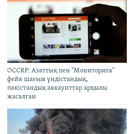
OCCRP: Азаттық пен "Мониториға"
фейк шағым үндістандық,
пәкістандық аккаунттар арқылы
жасалған