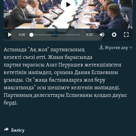
No media source currently available
ЖАЗЫЛЫҢЫЗ
Басқа тілдерде
Auto
0:00
6:33
240p
Жүктеп алу
Астанада "Ақ жол" партиясының
360p
кезекті съезі өтті. Жиын барысында
партия төрағасы Азат Перуашев жетекшіліктен
480p
Auto
240p
360p
480p
кететінін мәлімдеп, орнына Дания Еспаеваны
720p
ұсынды. Ол "жаңа бастамаларға жол беру
720p
1080p
1080p
мақсатында" осы шешімге келгенін мәлімдеді.
Партияның делегаттары Еспаеваны қолдап дауыс
берді.
Бөлісу