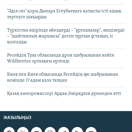
"Әділ сөз" қоры Динара Егеубаеваға қатысты істі ашық
тергеуге шақырды
Түркістан өңірінде әйелдерді – "ұрғашылар", әншілерді
– "шайтанның жаршысы" деген тұрғын ұсталып, іс
қозғалды
Ресейдің Тула облысында дрон шабуылынан кейін
Wildberries орталығы өртенді
Киев пен Киев облысында Ресейдің әуе шабуылынан
кемінде 17 адам қаза тапқан
Қазақ кинорежиссері Ардақ Әмірқұлов дүниеден өтті
ЖАЗЫЛЫҢЫЗ