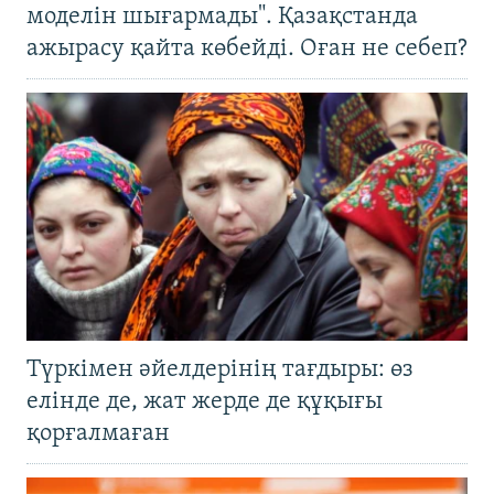
моделін шығармады". Қазақстанда
ажырасу қайта көбейді. Оған не себеп?
Түркімен әйелдерінің тағдыры: өз
елінде де, жат жерде де құқығы
қорғалмаған