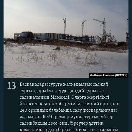
13
Баспаналары сүруге жатқызылған саяжай
тұрғындары бұл жерде қандай құрылыс
салынатынын білмейді. Оларға жергілікті
биліктен келген хабарламада саяжай орнынан
240 орындық балабақша салу жоспарланғаны
жазылған. Кейбіреулер мұнда тұрғын үйлер
салынбақшы десе, енді біреулер ұлттық
компаниялардың бірі осы жерді сатып алыпты-