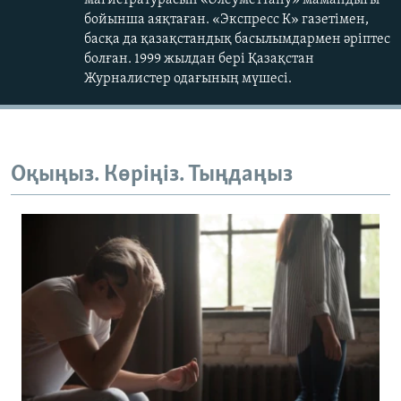
магистратурасын «Әлеуметтану» мамандығы
бойынша аяқтаған. «Экспресс К» газетімен,
басқа да қазақстандық басылымдармен әріптес
болған. 1999 жылдан бері Қазақстан
Журналистер одағының мүшесі.
Оқыңыз. Көріңіз. Тыңдаңыз