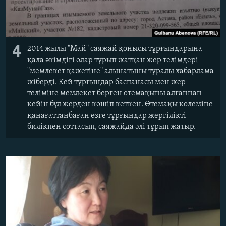
4
2014 жылы "Май" саяжай қонысы тұрғындарына
қала әкімдігі олар тұрып жатқан жер телімдері
"мемлекет қажетіне" алынатыны туралы хабарлама
жіберді. Кей тұрғындар баспанасы мен жер
теліміне мемлекет берген өтемақыны алғаннан
кейін бұл жерден көшіп кеткен. Өтемақы көлеміне
қанағаттанбаған өзге тұрғындар жергілікті
билікпен соттасып, саяжайда әлі тұрып жатыр.