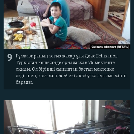
9
Гүлжазираның тоғыз жасар ұлы Диас Есіпханов
Түркістан көшесінде орналасқан 76-мектепте
оқиды. Ол бірінші сыныптан бастап мектепке
өздігінен, жол-жөнекей екі автобусқа ауысып мініп
барады.