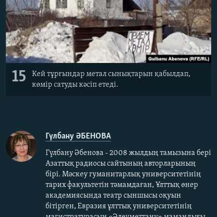
15
Кей тұрғындар метал сынықтарын қабылдап,
көмір сатуды кәсіп етеді.
Гүлбану ӘБЕНОВА
Гүлбану Әбенова - 2008 жылдың тамызына бері
Азаттық радиосы сайтының авторларының
бірі. Мәскеу гуманитарлық университетінің
тарих факультетін тәмамдаған, Ұлттық өнер
академиясында театр сыншысы оқуын
бітірген, Евразия ұлттық университетінің