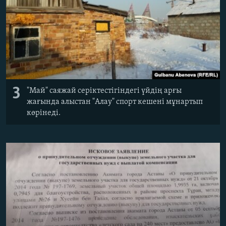
3
"Май" саяжай серіктестігіндегі үйдің арғы
жағында алыстан "Алау" спорт кешені мұнартып
көрінеді.