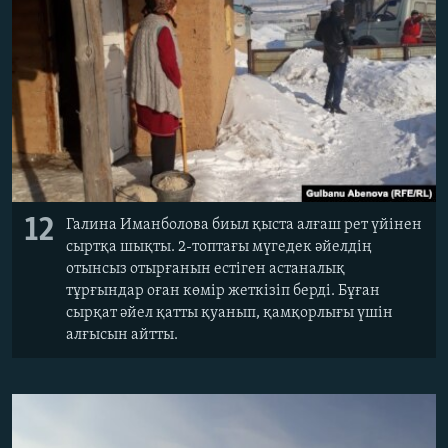
12
Галина Иманболова биыл қыста алғаш рет үйінен
сыртқа шықты. 2-топтағы мүгедек әйелдің
отынсыз отырғанын естіген астаналық
тұрғындар оған көмір жеткізіп берді. Бұған
сырқат әйел қатты қуанып, қамқорлығы үшін
алғысын айтты.