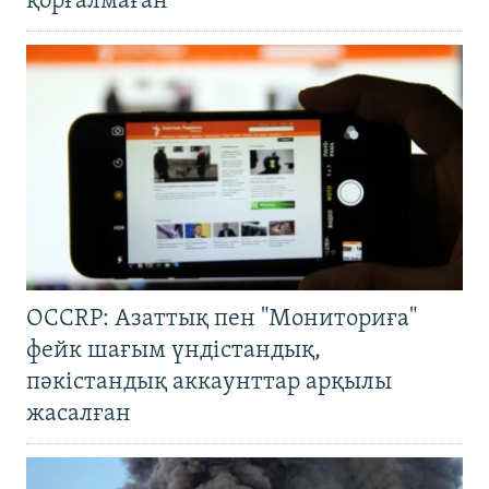
қорғалмаған
OCCRP: Азаттық пен "Мониториға"
фейк шағым үндістандық,
пәкістандық аккаунттар арқылы
жасалған