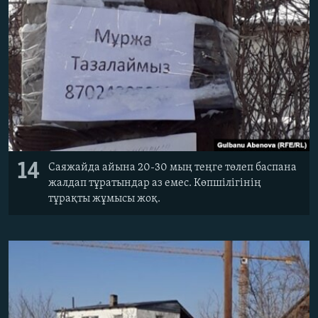
14
Саяжайда айына 20-30 мың теңге төлеп баспана
жалдап тұратындар аз емес. Көпшілігінің
тұрақты жұмысы жоқ.