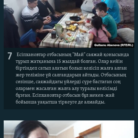
7
Есіпхановтар отбасының "Май" саяжай қонысында
тұрып жатқанына 15 жылдай болған. Олар кейін
біртіндеп сатып алатын болып келісіп жалға алған
жер теліміне үй салғандарын айтады. Отбасының
сөзінше, саяжайдағы үйлерді сүре бастаған соң
олармен жасалған жалға алу туралы келісімді
бұзған. Есіпхановтар отбасын бұл мекен-жай
бойынша уақытша тіркеуге де алмайды.