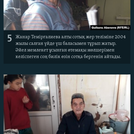
5
Жанар Темірғалиева алты сотық жер теліміне 2004
жылы салған үйде үш баласымен тұрып жатыр.
Әйел мемлекет ұсынған өтемақы мөлшерімен
келіспеген соң билік өзін сотқа бергенін айтады.