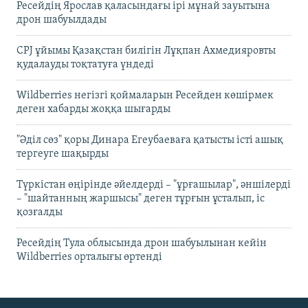
Ресейдің Ярослав қаласындағы ірі мұнай зауытына
дрон шабуылдады
CPJ ұйымы Қазақстан билігін Лұқпан Ахмедияровты
қудалауды тоқтатуға үндеді
Wildberries негізгі қоймаларын Ресейден көшірмек
деген хабарды жоққа шығарды
"Әділ сөз" қоры Динара Егеубаеваға қатысты істі ашық
тергеуге шақырды
Түркістан өңірінде әйелдерді – "ұрғашылар", әншілерді
– "шайтанның жаршысы" деген тұрғын ұсталып, іс
қозғалды
Ресейдің Тула облысында дрон шабуылынан кейін
Wildberries орталығы өртенді