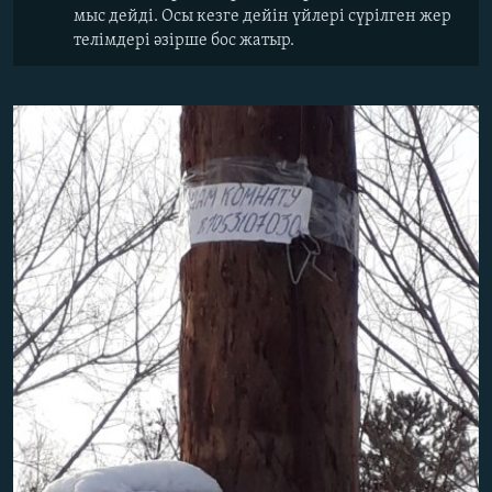
мыс дейді. Осы кезге дейін үйлері сүрілген жер
телімдері әзірше бос жатыр.