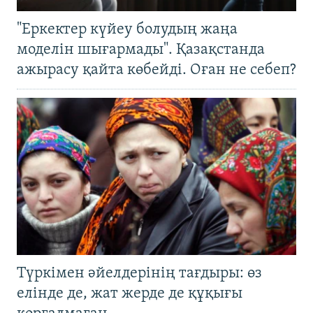
"Еркектер күйеу болудың жаңа
моделін шығармады". Қазақстанда
ажырасу қайта көбейді. Оған не себеп?
Түркімен әйелдерінің тағдыры: өз
елінде де, жат жерде де құқығы