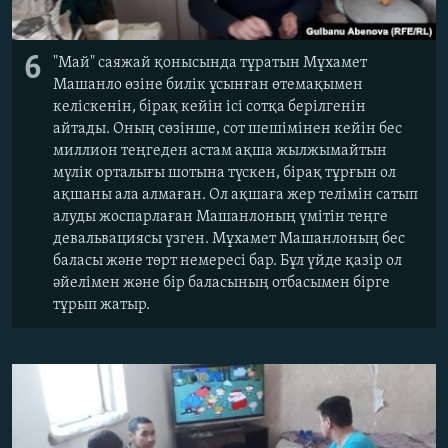
6
"Май" саяжай қонысында тұратын Мұхамет
Машанло өзіне билік ұсынған өтемақымен
келіскенін, бірақ кейін ісі сотқа берілгенін
айтады. Оның сөзінше, сот шешімінен кейін бес
миллион теңгеден астам ақша жылжымайтын
мүлік орталығы шотына түскен, бірақ тұрғын ол
ақшаны ала алмаған. Ол ақшаға жер телімін сатып
алуды жоспарлаған Машанлоның үмітін теңге
девальвациясы үзген. Мұхамет Машанлоның бес
баласы және төрт немересі бар. Бұл үйде қазір ол
әйелімен және бір баласының отбасымен бірге
тұрып жатыр.