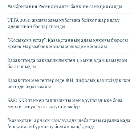
Ұлыбритания Ресейдің алты банкіне санкция салды
UEFA 2030 жылғы әлем кубогына бойкот жариялау
идеясынан бас тартпайды
"Жосықсыз ұстау". Қазақстанның адам құқығы бюросы
Ермек Нарымбаев жайлы мәлімдеме жасады
Қазақстанда рақымшылықпен 1,5 мың адам қамаудан
босап шықты
Қазақстан мектептерінде ЖИ, цифрлық қауіпсіздік пән
ретінде оқытылады
БАҚ: КҚК танкер тапшылығы мен қауіпсіздікке бола
мұнай тиеуді үзіп-созуға мәжбүр
"Қазақстан" арнасы сайлауалды дебаттағы сауалнамада
"ешқандай бұрмалау болған жоқ" дейді