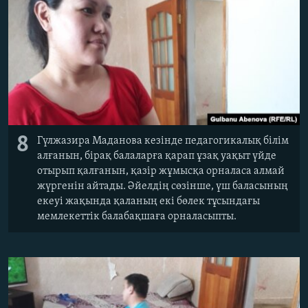
8
Гүлжазира Маданова кезінде педагогикалық білім
алғанын, бірақ балаларға қарап ұзақ уақыт үйде
отырып қалғанын, қазір жұмысқа орналаса алмай
жүргенін айтады. Әйелдің сөзінше, үш баласының
екеуі жақында қаланың екі бөлек тұсындағы
мемлекеттік балабақшаға орналасыпты.