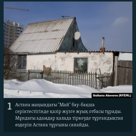
ЖАЗЫЛЫҢЫЗ
Басқа тілдерде
1
Астана маңындағы "Май" бау-бақша
серіктестігінде қазір жүзге жуық отбасы тұрады.
Мұндағы адамдар қалада тіркеуде тұрғандықтан
өздерін Астана тұрғыны санайды.