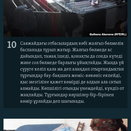
10
Саяжайдағы отбасылардың көбі жалғыз бөлмелік
баспанада тұрып жатыр. Жалғыз бөлмеде ас
дайындап, тамақ ішеді, қонақты да сонда күтеді
және сол бөлмеде барлығы ұйықтайды. Жылда үй
сүруге келіп қала ма деп алаңдап отырғандықтан
тұрғындар бау-бақшаға жеміс-көкөніс екпейді,
қыс мезгіліне қажет көмірді де алдын ала сатып
алмайды. Көпшілігі отынды үнемдейді, күндіз от
жақпайды. Тұрғындар көршілер бір-бірінен
көмір ұрлайды деп шағынады.