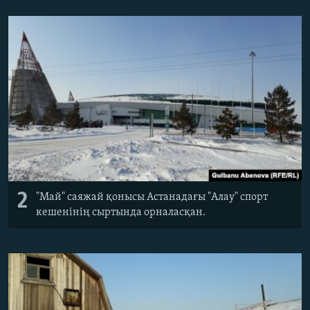
2
"Май" саяжай қонысы Астанадағы "Алау" спорт
кешенінің сыртында орналасқан.