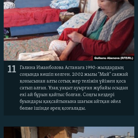
11
Галина Иманболова Астанаға 1990-жылдардың
соңында көшіп келген. 2002 жылы "Май" саяжай
қонысынан алты сотық жер телімін үйімен қоса
сатып алған. Ұзақ уақыт ауырған жұбайы осыдан
екі ай бұрын қайтыс болған. Соңғы кездері
буындары қақсайтынына шағым айтқан әйел
бөлме ішінде әрең қозғалады.