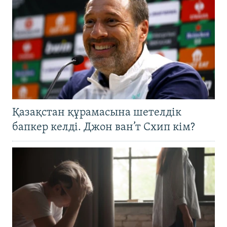
Қазақстан құрамасына шетелдік
бапкер келді. Джон ван’т Схип кім?