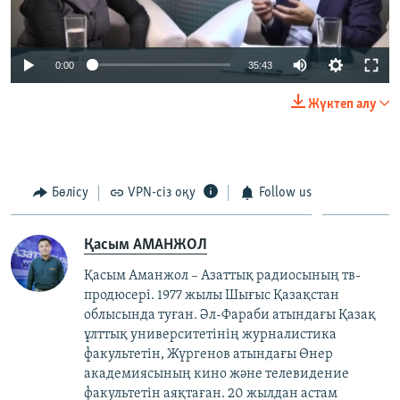
0:00
35:43
Жүктеп алу
Бөлісу
VPN-сіз оқу
Follow us
Қасым АМАНЖОЛ
Қасым Аманжол – Азаттық радиосының тв-
продюсері. 1977 жылы Шығыс Қазақстан
облысында туған. Әл-Фараби атындағы Қазақ
ұлттық университетінің журналистика
факультетін, Жүргенов атындағы Өнер
академиясының кино және телевидение
факультетін аяқтаған. 20 жылдан астам