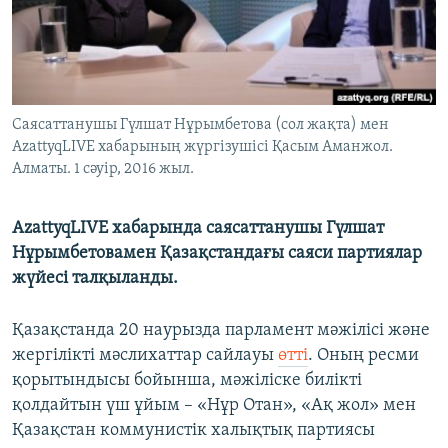
ЖАЗЫЛЫҢЫЗ
Басқа тілдерде
Саясаттанушы Гүлшат Нұрымбетова (сол жақта) мен
AzattyqLIVE хабарының жүргізушісі Қасым Аманжол.
Алматы. 1 сәуір, 2016 жыл.
AzattyqLIVE хабарында cаясаттанушы Гүлшат
Нұрымбетовамен Қазақстандағы саяси партиялар
жүйесі талқыланды.
Қазақстанда 20 наурызда парламент мәжілісі және
жергілікті мәслихаттар сайлауы
өтті
. Оның ресми
қорытындысы бойынша, мәжіліске билікті
қолдайтын үш ұйым – «Нұр Отан», «Ақ жол» мен
Қазақстан коммунистік халықтық партиясы