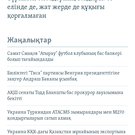
елінде де, жат жерде де құқығы
қорғалмаған
Жаңалықтар
Самат Смақов "Атырау" футбол клубының бас бапкері
болып тағайындалды
Биліктегі "Тиса" партиясы Венгрия президенттігіне
заңгер Андраш Баканы ұсынбақ
АҚШ сенаты Тодд Бланшты бас прокурор лауазымына
бекітті
Украина Түркиядан ATACMS зымырандары мен M270
қондырғыларын сатып алмақ
Украина КҚК-дағы Қазақстан мұнайының экспортына