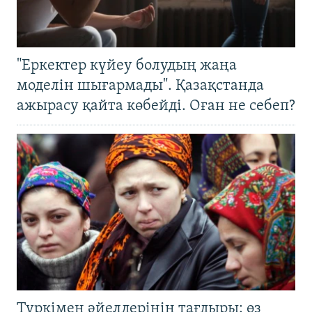
"Еркектер күйеу болудың жаңа
моделін шығармады". Қазақстанда
ажырасу қайта көбейді. Оған не себеп?
Түркімен әйелдерінің тағдыры: өз