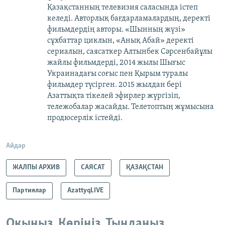
Қазақстанның телевизия саласында істеп
келеді. Авторлық бағдарламалардың, деректі
фильмдердің авторы. «Шынның жүзі»
сұхбаттар циклын, «Анық Абай» деректі
сериалын, саясаткер Алтынбек Сәрсенбайұлы
жайлы фильмдерді, 2014 жылы Шығыс
Украинадағы соғыс пен Қырым туралы
фильмдер түсірген. 2015 жылдан бері
Азаттықта тікелей эфирлер жүргізіп,
тележобалар жасайды. Телетоптың жұмысына
продюсерлік істейді.
Айдар
ЖАЛПЫ АРХИВ
САЯСАТ
ҚАЗАҚСТАН
Партиялар
AzattyqLIVE
Оқыңыз. Көріңіз. Тыңдаңыз