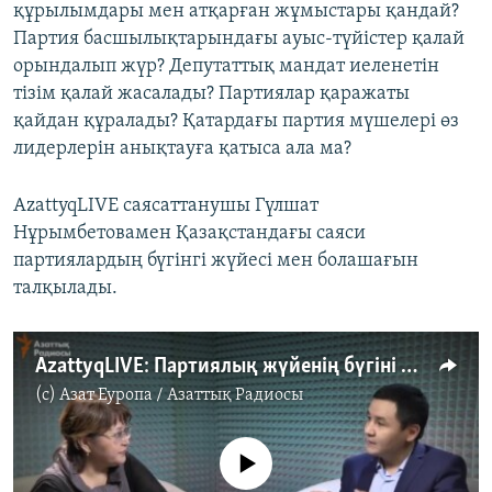
құрылымдары мен атқарған жұмыстары қандай?
Партия басшылықтарындағы ауыс-түйістер қалай
орындалып жүр? Депутаттық мандат иеленетін
тізім қалай жасалады? Партиялар қаражаты
қайдан құралады? Қатардағы партия мүшелері өз
лидерлерін анықтауға қатыса ала ма?
AzattyqLIVE саясаттанушы Гүлшат
Нұрымбетовамен Қазақстандағы саяси
партиялардың бүгінгі жүйесі мен болашағын
талқылады.
AzattyqLIVE: Партиялық жүйенің бүгіні мен болашағы
(c)
Азат Еуропа / Азаттық Радиосы
No media source currently available