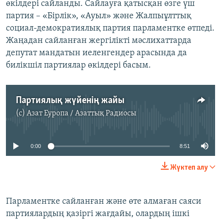
өкілдері сайланды. Сайлауға қатысқан өзге үш
партия – «Бірлік», «Ауыл» және Жалпыұлттық
социал-демократиялық партия парламентке өтпеді.
Жаңадан сайланған жергілікті мәслихаттарда
депутат мандатын иеленгендер арасында да
билікшіл партиялар өкілдері басым.
Партиялық жүйенің жайы
(c)
Азат Еуропа / Азаттық Радиосы
No media source currently available
0:00
8:51
Жүктеп алу
Парламентке сайланған және өте алмаған саяси
партиялардың қазіргі жағдайы, олардың ішкі