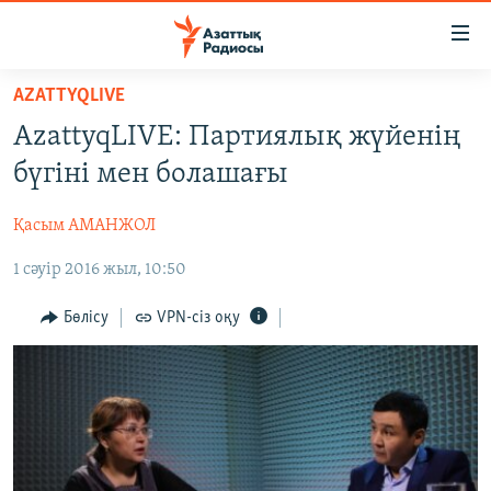
Accessibility
links
Skip
AZATTYQLIVE
to
ЖАҢАЛЫҚТАР
AzattyqLIVE: Партиялық жүйенің
main
САЯСАТ
content
бүгіні мен болашағы
AZATTYQTV
Skip
to
Қасым АМАНЖОЛ
ҚАҢТАР ОҚИҒАСЫ
main
1 сәуір 2016 жыл, 10:50
АДАМ ҚҰҚЫҚТАРЫ
Navigation
Skip
ӘЛЕУМЕТ
Бөлісу
VPN-сіз оқу
to
ӘЛЕМ
Search
АРНАЙЫ ЖОБАЛАР
Русский