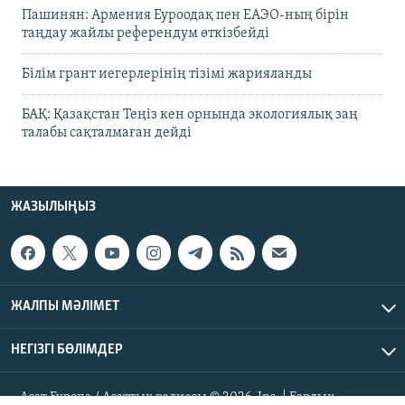
Пашинян: Армения Еуроодақ пен ЕАЭО-ның бірін
таңдау жайлы референдум өткізбейді
Білім грант иегерлерінің тізімі жарияланды
БАҚ: Қазақстан Теңіз кен орнында экологиялық заң
талабы сақталмаған дейді
ЖАЗЫЛЫҢЫЗ
ЖАЛПЫ МӘЛІМЕТ
НЕГІЗГІ БӨЛІМДЕР
Азат Еуропа / Азаттық радиосы © 2026, Inc. | Барлық