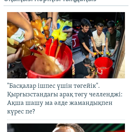
"Басқалар ішпес үшін төгейік".
Қырғызстандағы арақ төгу челленджі:
Ақша шашу ма әлде жамандықпен
күрес пе?