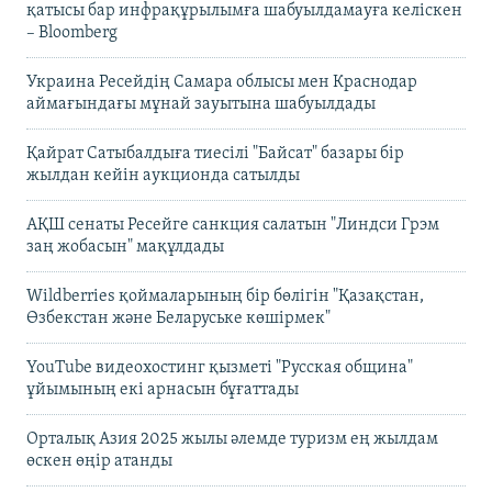
қатысы бар инфрақұрылымға шабуылдамауға келіскен
– Bloomberg
Украина Ресейдің Самара облысы мен Краснодар
аймағындағы мұнай зауытына шабуылдады
Қайрат Сатыбалдыға тиесілі "Байсат" базары бір
жылдан кейін аукционда сатылды
АҚШ сенаты Ресейге санкция салатын "Линдси Грэм
заң жобасын" мақұлдады
Wildberries қоймаларының бір бөлігін "Қазақстан,
Өзбекстан және Беларуське көшірмек"
YouTube видеохостинг қызметі "Русская община"
ұйымының екі арнасын бұғаттады
Орталық Азия 2025 жылы әлемде туризм ең жылдам
өскен өңір атанды