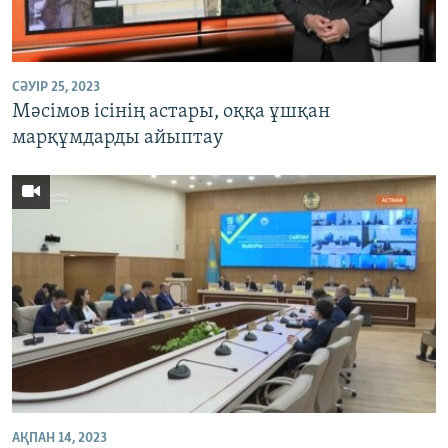
ЖАЗЫЛЫҢЫЗ
СӘУІР 25, 2023
Басқа тілдерде
Мәсімов ісінің астары, оққа ұшқан
марқұмдарды айыптау
АҚПАН 14, 2023