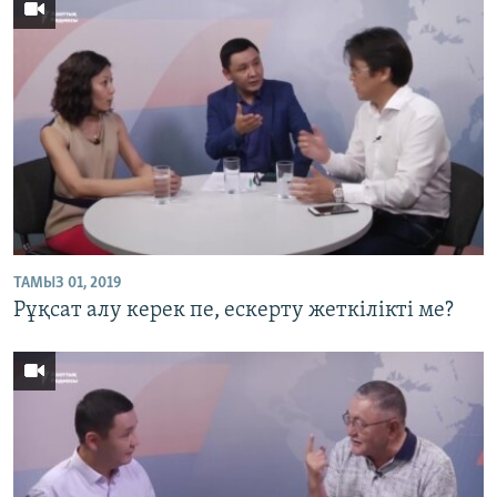
ТАМЫЗ 01, 2019
Рұқсат алу керек пе, ескерту жеткілікті ме?