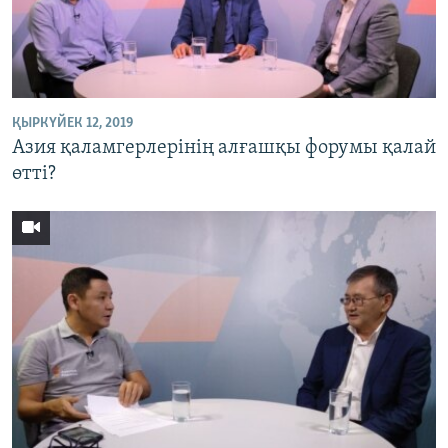
ҚЫРКҮЙЕК 12, 2019
Азия қаламгерлерінің алғашқы форумы қалай
өтті?