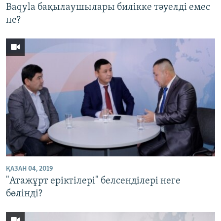
Baqyla бақылаушылары билікке тәуелді емес
пе?
ҚАЗАН 04, 2019
"Атажұрт еріктілері" белсенділері неге
бөлінді?