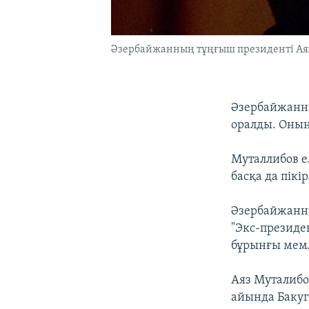
Әзербайжанның тұңғыш президенті Аяз 
Әзербайжанны
оралды. Оның
Муталлибов е
басқа да пікі
Әзербайжанн
"Экс-президе
бұрынғы мем
Аяз Муталибо
айында Бакуге