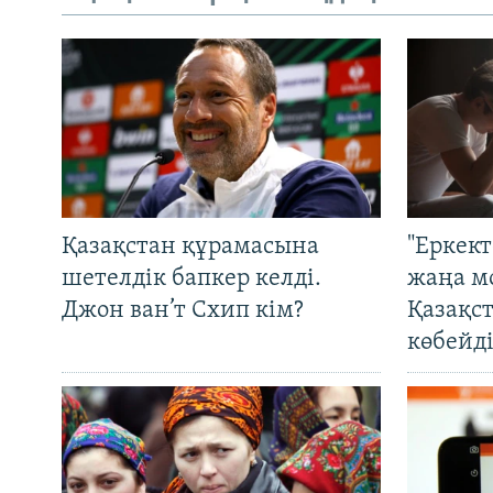
Қазақстан құрамасына
"Еркек
шетелдік бапкер келді.
жаңа м
Джон ван’т Схип кім?
Қазақс
көбейді