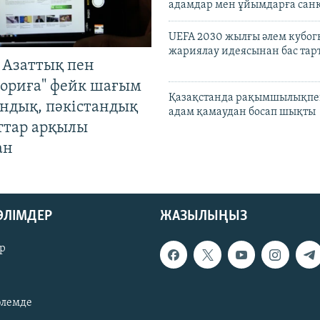
адамдар мен ұйымдарға сан
UEFA 2030 жылғы әлем кубог
жариялау идеясынан бас та
 Азаттық пен
ориға" фейк шағым
Қазақстанда рақымшылықпен
андық, пәкістандық
адам қамаудан босап шықты
ттар арқылы
ан
БӨЛІМДЕР
ЖАЗЫЛЫҢЫЗ
р
әлемде