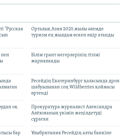
і "Русская
Орталық Азия 2025 жылы әлемде
асын
туризм ең жылдам өскен өңір атанды
 пен
Білім грант иегерлерінің тізімі
лы
жарияланды
нында
Ресейдің Екатеринбург қаласында дрон
талмаған
шабуылынан соң Wildberries қоймасы
өртенді
рудан оқ
Прокуратура журналист Александра
Алёхованың үкімін жеңілдетуді
сұраған
атысы бар
Ұлыбритания Ресейдің алты банкіне