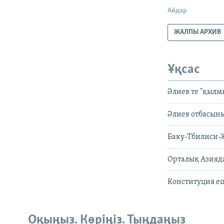
Айдар
ЖАЛПЫ АРХИВ
Ұқсас
Әлиев те "қылм
Әлиев отбасыны
Баку-Тбилиси-
Орталық Азияда
Конституция еш
Оқыңыз. Көріңіз. Тыңдаңыз