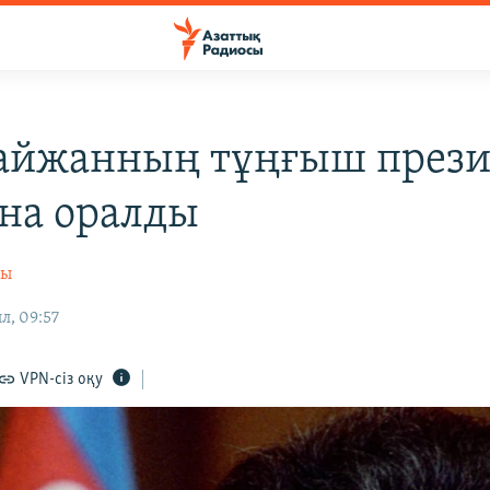
айжанның тұңғыш прези
на оралды
сы
л, 09:57
VPN-сіз оқу