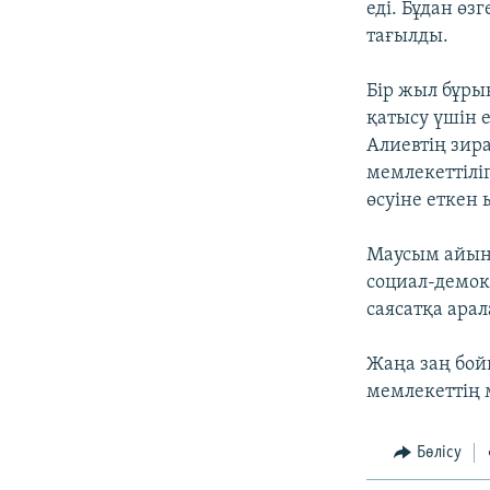
еді. Бұдан өз
тағылды.
Бір жыл бұры
қатысу үшін е
Алиевтің зир
мемлекеттіліг
өсуіне еткен
Маусым айын
социал-демок
саясатқа ара
Жаңа заң бой
мемлекеттің 
Бөлісу