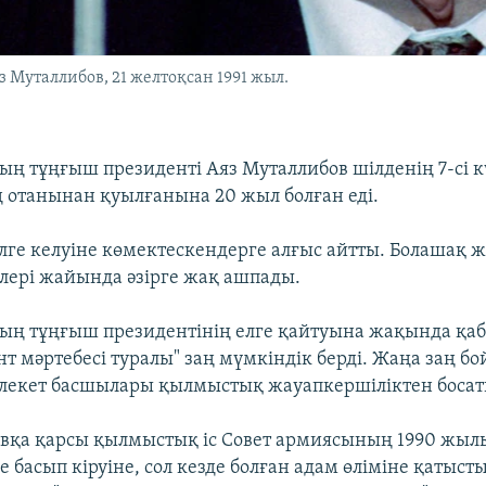
Муталлибов, 21 желтоқсан 1991 жыл.
ң тұңғыш президенті Аяз Муталлибов шілденің 7-сі кү
 отанынан қуылғанына 20 жыл болған еді.
лге келуіне көмектескендерге алғыс айтты. Болашақ 
рлері жайында әзірге жақ ашпады.
ың тұңғыш президентінің елге қайтуына жақында қа
нт мәртебесі туралы" заң мүмкіндік берді. Жаңа заң б
лекет басшылары қылмыстық жауапкершіліктен боса
вқа қарсы қылмыстық іс Совет армиясының 1990 жыл
 басып кіруіне, сол кезде болған адам өліміне қатыст