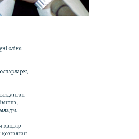
ні еліне
жоспарлары,
былданған
ойынша,
тылады.
ы қаңтар
ы қозғалған