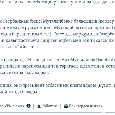
ге оған "мемлекеттік төңкеріс жасауға талпынды" деге
н Әзербайжан билігі Муталлибовке баласының жерлеу 
ліне келуге рұқсат еткен. Муталлибов сол сапарында 
атына барып, тағзым етті. Ол сонда марқұмның "әзерб
ін қалыптастыруға сіңірген еңбегі мен өзінің саяси қ
 ықпалын" айтыпты.
ың соңында 74 жасқа келген Аяз Муталлибов Әзерба
ратиялық партиясының тең төрағасы қызметінен кетке
ласпайтынын мәлімдеді.
ынша, экс-президент отбасының шығындары (күзеті, к
мойнында болады.
VPN-сіз оқу
Follow us
Принтерден шығару