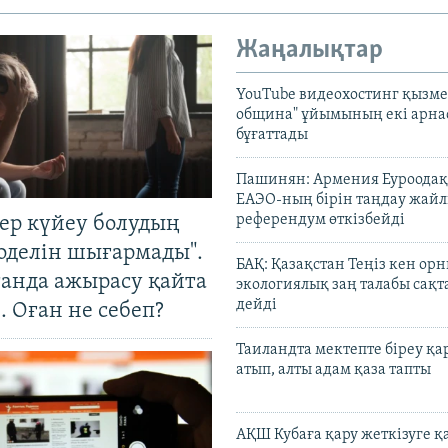
Жаңалықтар
YouTube видеохостинг қызмет
община" ұйымының екі арн
бұғаттады
Пашинян: Армения Еуроодақ
ЕАЭО-ның бірін таңдау жай
референдум өткізбейді
тер күйеу болудың
оделін шығармады".
БАҚ: Қазақстан Теңіз кен ор
танда ажырасу қайта
экологиялық заң талабы сақ
дейді
. Оған не себеп?
Таиландта мектепте біреу қа
атып, алты адам қаза тапты
АҚШ Кубаға қару жеткізуге қ