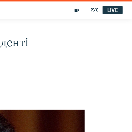
LIVE
РУС
денті