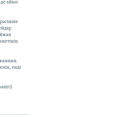
н де айып
рәсіміне
Гейдар
айжан
ызметінің
йжанның
нін, енді
өлігі)