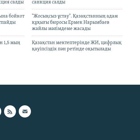
кция салды
санкция салды
ына бойкот
"Жосықсыз ұстау". Қазақстанның адам
ртпайды
құқығы бюросы Ермек Нарымбаев
жайлы мәлімдеме жасады
 1,5 мың
Қазақстан мектептерінде ЖИ, цифрлық
қауіпсіздік пән ретінде оқытылады