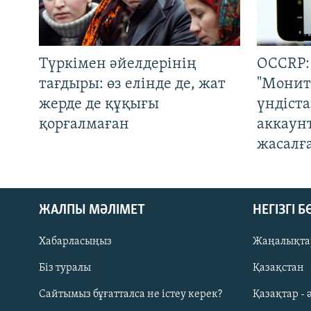
Түркімен әйелдерінің
OCCRP:
тағдыры: өз елінде де, жат
"Монит
жерде де құқығы
үндіст
қорғалмаған
аккаун
жасалғ
ЖАЛПЫ МӘЛІМЕТ
НЕГІЗГІ 
Хабарласыңыз
Жаңалықта
Біз туралы
Қазақстан
Русский
Сайтымыз бұғатталса не істеу керек?
Қазақтар - 