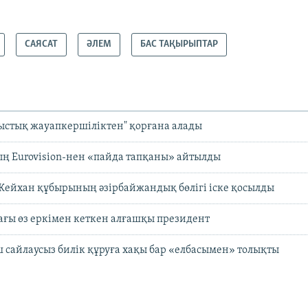
САЯСАТ
ӘЛЕМ
БАС ТАҚЫРЫПТАР
ыстық жауапкершіліктен" қорғана алады
ң Eurovision-нен «пайда тапқаны» айтылды
Жейхан құбырының әзірбайжандық бөлігі іске қосылды
ғы өз еркімен кеткен алғашқы президент
 сайлаусыз билік құруға хақы бар «елбасымен» толықты