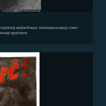
гездіктер мәлім болды. Алғашқы кездері совет
измді өршіткен.