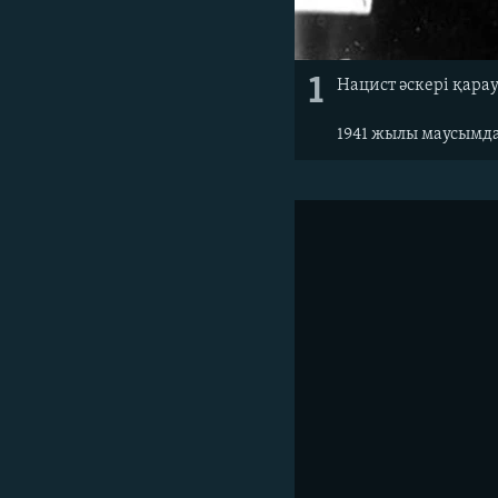
1
Нацист әскері қарау
1941 жылы маусымда