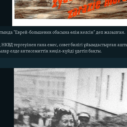
атында "Еврей-большевик обасына өлім келсін" деп жазылған.
НКВД тергеуінен ғана емес, совет билігі ұйымдастырған ашт
лар елде антисемиттік көңіл-күйді үдетіп бақты.