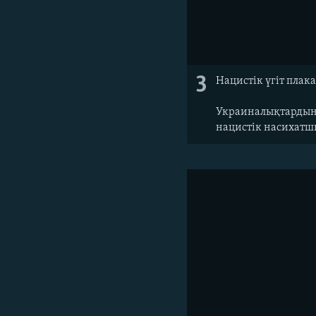
3
Нацистік үгіт плак
Украиналықтардың 
нацистік насихатшы