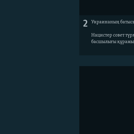
2
Украинаның батысы
Нацистер совет түр
басшылығы құрамын