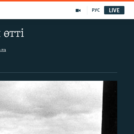
LIVE
РУС
 өтті
ала