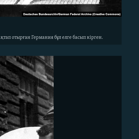
қтап отырған Германия бұл елге басып кірген.