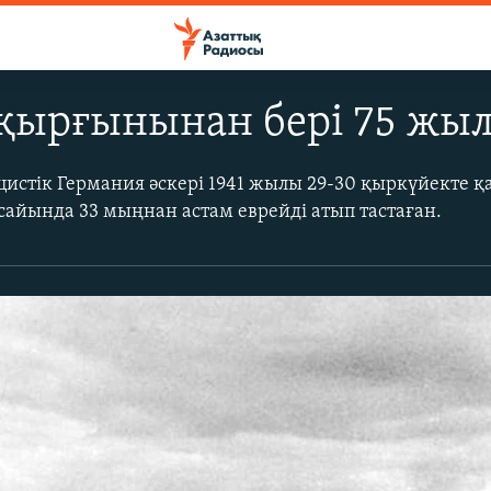
қырғынынан бері 75 жыл
цистік Германия әскері 1941 жылы 29-30 қыркүйекте қ
айында 33 мыңнан астам еврейді атып тастаған.