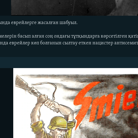
нда еврейлерге жасалған шабуыл.
мелерін басып алған соң ондағы тұтқындарға көрсетілген қаті
да еврейлер көп болғанын сылтау еткен нацистер антисемит