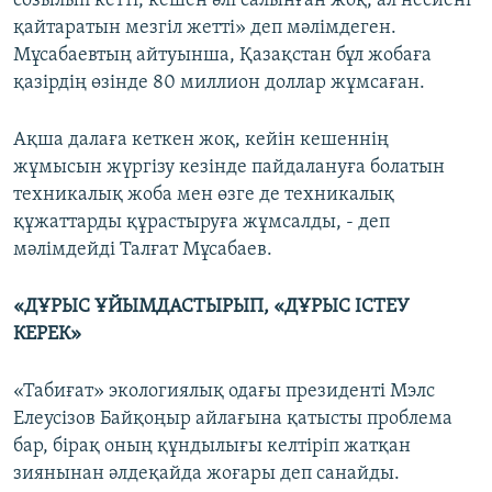
созылып кетті, кешен әлі салынған жоқ, ал несиені
қайтаратын мезгіл жетті» деп мәлімдеген.
Мұсабаевтың айтуынша, Қазақстан бұл жобаға
қазірдің өзінде 80 миллион доллар жұмсаған.
Ақша далаға кеткен жоқ, кейін кешеннің
жұмысын жүргізу кезінде пайдалануға болатын
техникалық жоба мен өзге де техникалық
құжаттарды құрастыруға жұмсалды, - деп
мәлімдейді Талғат Мұсабаев.
«ДҰРЫС ҰЙЫМДАСТЫРЫП, «ДҰРЫС ІСТЕУ
КЕРЕК»
«Табиғат» экологиялық одағы президенті Мэлс
Елеусізов Байқоңыр айлағына қатысты проблема
бар, бірақ оның құндылығы келтіріп жатқан
зиянынан әлдеқайда жоғары деп санайды.