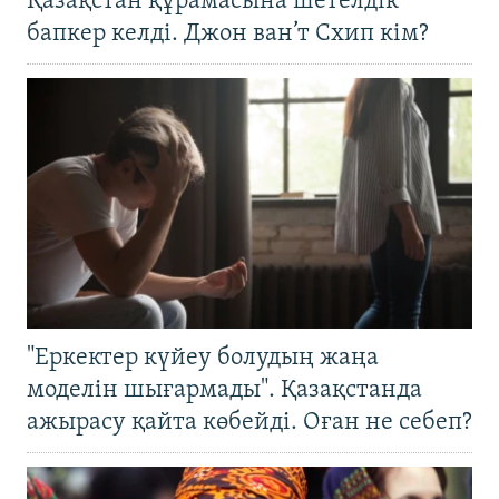
Қазақстан құрамасына шетелдік
бапкер келді. Джон ван’т Схип кім?
"Еркектер күйеу болудың жаңа
моделін шығармады". Қазақстанда
ажырасу қайта көбейді. Оған не себеп?