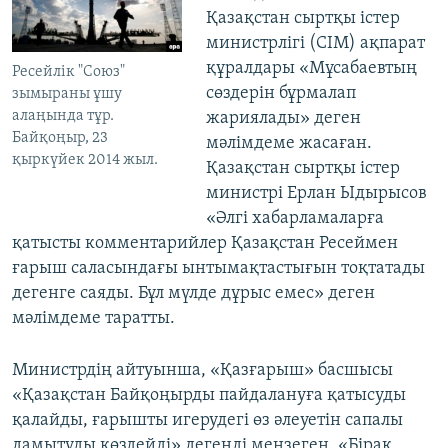
Қазақстан сыртқы істер
министрлігі (СІМ) ақпарат
құралдары «Мұсабаевтың
Ресейлік "Союз"
сөздерін бұрмалап
зымыраны ұшу
алаңында тұр.
жариялады» деген
Байқоңыр, 23
мәлімдеме жасаған.
қыркүйек 2014 жыл.
Қазақстан сыртқы істер
министрі Ерлан Ыдырысов
«Әлгі хабарламаларға
қатысты комментарийлер Қазақстан Ресеймен
ғарыш саласындағы ынтымақтастығын тоқтатады
дегенге саяды. Бұл мүлде дұрыс емес» деген
мәлімдеме таратты.
Министрдің айтуынша, «Қазғарыш» басшысы
«Қазақстан Байқоңырды пайдалануға қатысуды
қалайды, ғарышты игерудегі өз әлеуетін сапалы
дамытуды көздейді» дегенді меңзеген. «Бірақ