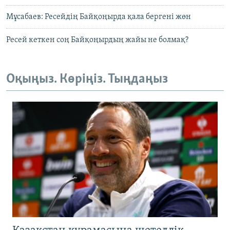
Мұсабаев: Ресейдің Байқоңырда қала бергені жөн
Ресей кеткен соң Байқоңырдың жайы не болмақ?
Оқыңыз. Көріңіз. Тыңдаңыз