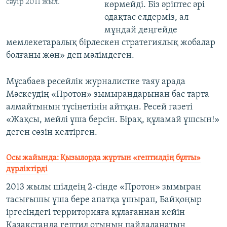
сәуір 2011 жыл.
көрмейді. Біз әріптес әрі
одақтас елдерміз, ал
мұндай деңгейде
мемлекетаралық бірлескен стратегиялық жобалар
болғаны жөн» деп мәлімдеген.
Мұсабаев ресейлік журналистке таяу арада
Мәскеудің «Протон» зымырандарынан бас тарта
алмайтынын түсінетінін айтқан. Ресей газеті
«Жақсы, мейлі ұша берсін. Бірақ, құламай ұшсын!»
деген сөзін келтірген.
Осы жайында: Қызылорда жұртын «гептилдің бұлты»
дүрліктірді
2013 жылы шілдеің 2-сінде «Протон» зымыран
тасығышы ұша бере апатқа ұшырап, Байқоңыр
іргесіндегі территорияға құлағаннан кейін
Қазақстанда гептил отынын пайдаланатын