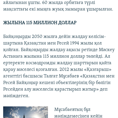
айлағынан ұшты. 60 жылда орбитаға түрлі
мақсаттағы екі мыңға жуық зымыран ұшырылған.
ЖЫЛЫНА 115 МИЛЛИОН ДОЛЛАР
Байқоңырды 2050 жылға дейін жалдау келісім-
шартына Қазақстан мен Ресей 1994 жылы қол
қойған. Байқоңырды жалдау ақысы ретінде Мәскеу
Астанаға жылына 115 миллион доллар төлейді. Ал
ертеректе космодромды жалдау шарттарын қайта
қарау мәселесі қозғалған. 2012 жылы «Қазғарыш»
агенттігі басшысы Талғат Мұсабаев «Қазақстан мен
Ресей Байқоңыр кешені объектілерінің бір бөлігін
Ресейден алу мәселесін қарастырып жатыр» деп
мәлімдеген.
Мұсабаевтың бұл
мәлімдемесінен кейін