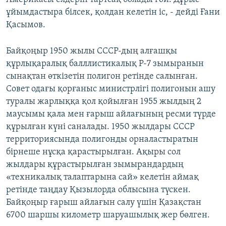
ұйымдастыра білсек, қолдан келетін іс, - дейді Ғани
Қасымов.
Байқоңыр 1950 жылы СССР-дың алғашқы
құрлықаралық балллистикалық Р-7 зымыранын
сынақтан өткізетін полигон ретінде салынған.
Совет одағы қорғаныс министрлігі полигонын ашу
туралы жарлыққа қол қойылған 1955 жылдың 2
маусымы қала мен ғарыш айлағының ресми түрде
құрылған күні саналады. 1950 жылдары СССР
территориясында полигонды орналастыратын
бірнеше нұсқа қарастырылған. Ақыры сол
жылдары құрастырылған зымырандардың
«техникалық талаптарына сай» келетін аймақ
ретінде таңдау Қызылорда облысына түскен.
Байқоңыр ғарыш айлағын салу үшін Қазақстан
6700 шаршы километр шаруашылық жер бөлген.