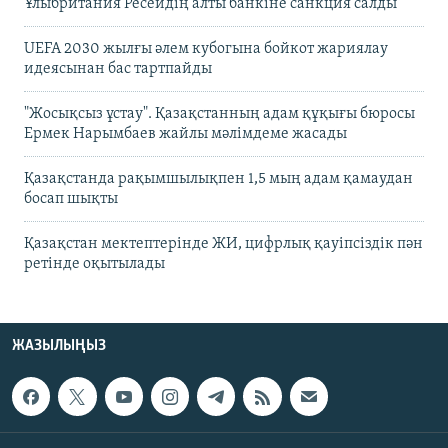
Ұлыбритания Ресейдің алты банкіне санкция салды
UEFA 2030 жылғы әлем кубогына бойкот жариялау
идеясынан бас тартпайды
"Жосықсыз ұстау". Қазақстанның адам құқығы бюросы
Ермек Нарымбаев жайлы мәлімдеме жасады
Қазақстанда рақымшылықпен 1,5 мың адам қамаудан
босап шықты
Қазақстан мектептерінде ЖИ, цифрлық қауіпсіздік пән
ретінде оқытылады
ЖАЗЫЛЫҢЫЗ