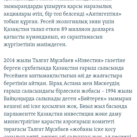
зымырандарды ұшыруға қарсы наразылық
акциялары өтіп, бір топ белсенді «Антигептил»
тобын құрған. Ресей экологиялық зиян үшін
Қазақстан талап еткен 89 миллион долларға
қатысты күмәнданып, өз сараптамасын
жүргізетінін мәлімдеген.
2014 жылы Талғат Мұсабаев «Известия» газетіне
берген сұхбатында Қазақстан ғарыш саласында
Ресеймен ынтымақтастығын әлі де жалғастыра
беретінін айтқан. Бірақ Астана мен Мәскеудің
ғарыш саласындағы бірлескен жобасы – 1994 жылы
Байқоңырда салынады деген «Бәйтерек» зымыран
кешені әлі іске қосылған жоқ. Биыл жыл басында
парламентте Қазақстан инвестиция және даму
министрлігіне қарасты аэроғарыш комитеті
төрағасы Талғат Мұсабаев «жобаны іске қосу