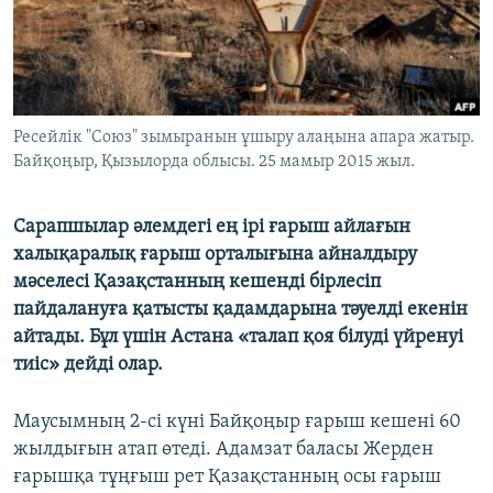
ЖАЗЫЛЫҢЫЗ
Басқа тілдерде
Ресейлік "Союз" зымыранын ұшыру алаңына апара жатыр.
Байқоңыр, Қызылорда облысы. 25 мамыр 2015 жыл.
Сарапшылар әлемдегі ең ірі ғарыш айлағын
халықаралық ғарыш орталығына айналдыру
мәселесі Қазақстанның кешенді бірлесіп
пайдалануға қатысты қадамдарына тәуелді екенін
айтады. Бұл үшін Астана «талап қоя білуді үйренуі
тиіс» дейді олар.
Маусымның 2-сі күні Байқоңыр ғарыш кешені 60
жылдығын атап өтеді. Адамзат баласы Жерден
ғарышқа тұңғыш рет Қазақстанның осы ғарыш