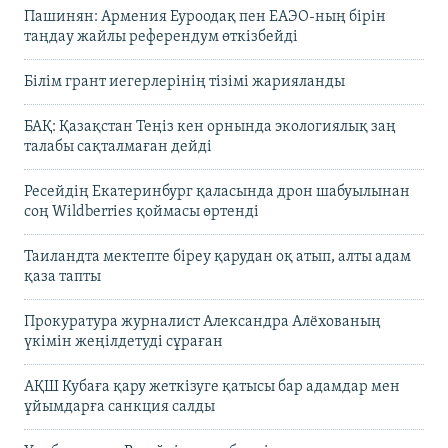
Пашинян: Армения Еуроодақ пен ЕАЭО-ның бірін
таңдау жайлы референдум өткізбейді
Білім грант иегерлерінің тізімі жарияланды
БАҚ: Қазақстан Теңіз кен орнында экологиялық заң
талабы сақталмаған дейді
Ресейдің Екатеринбург қаласында дрон шабуылынан
соң Wildberries қоймасы өртенді
Таиландта мектепте біреу қарудан оқ атып, алты адам
қаза тапты
Прокуратура журналист Александра Алёхованың
үкімін жеңілдетуді сұраған
АҚШ Кубаға қару жеткізуге қатысы бар адамдар мен
ұйымдарға санкция салды