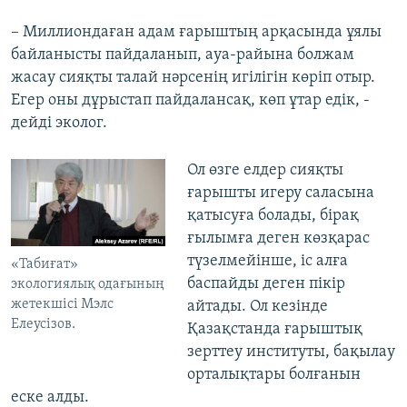
– Миллиондаған адам ғарыштың арқасында ұялы
байланысты пайдаланып, ауа-райына болжам
жасау сияқты талай нәрсенің игілігін көріп отыр.
Егер оны дұрыстап пайдалансақ, көп ұтар едік, -
дейді эколог.
Ол өзге елдер сияқты
ғарышты игеру саласына
қатысуға болады, бірақ
ғылымға деген көзқарас
түзелмейінше, іс алға
«Табиғат»
баспайды деген пікір
экологиялық одағының
жетекшісі Мэлс
айтады. Ол кезінде
Елеусізов.
Қазақстанда ғарыштық
зерттеу институты, бақылау
орталықтары болғанын
еске алды.