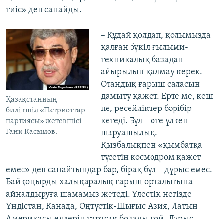
тиіс» деп санайды.
– Құдай қолдап, қолымызда
қалған бүкіл ғылыми-
техникалық базадан
айырылып қалмау керек.
Отандық ғарыш саласын
дамыту қажет. Ерте ме, кеш
Қазақстанның
пе, ресейліктер бәрібір
билікшіл «Патриоттар
кетеді. Бұл – өте үлкен
партиясы» жетекшісі
Ғани Қасымов.
шаруашылық.
Қызбалықпен «қымбатқа
түсетін космодром қажет
емес» деп санайтындар бар, бірақ бұл – дұрыс емес.
Байқоңырды халықаралық ғарыш орталығына
айналдыруға шамамыз жетеді. Үлестік негізде
Үндістан, Канада, Оңтүстік-Шығыс Азия, Латын
Америкасы елдерін тартсақ болады ғой. Дұрыс