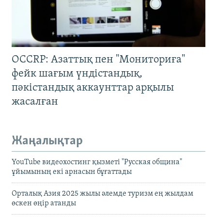
OCCRP: Азаттық пен "Мониториға"
фейк шағым үндістандық,
пәкістандық аккаунттар арқылы
жасалған
Жаңалықтар
YouTube видеохостинг қызметі "Русская община"
ұйымының екі арнасын бұғаттады
Орталық Азия 2025 жылы әлемде туризм ең жылдам
өскен өңір атанды