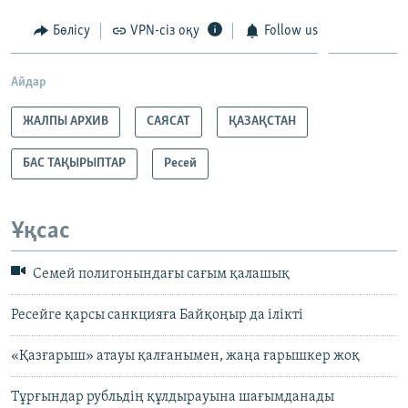
Бөлісу
VPN-сіз оқу
Follow us
Айдар
ЖАЛПЫ АРХИВ
САЯСАТ
ҚАЗАҚСТАН
БАС ТАҚЫРЫПТАР
Ресей
Ұқсас
Семей полигонындағы сағым қалашық
Ресейге қарсы санкцияға Байқоңыр да ілікті
«Қазғарыш» атауы қалғанымен, жаңа ғарышкер жоқ
Тұрғындар рубльдің құлдырауына шағымданады