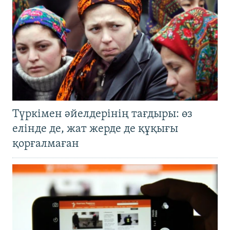
Түркімен әйелдерінің тағдыры: өз
елінде де, жат жерде де құқығы
қорғалмаған