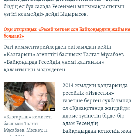
біздің ел бұл салада Ресеймен ынтымақтастығын
үзгісі келмейді» дейді Ыдырысов.
Оқи отырыңыз: «Ресей кеткен соң Байқоңырдың жайы не
болмақ?»
Әлгі комментарийлерден екі жылдан кейін
«Қазғарыш» агенттігі басшысы Талғат Мұсабаев
«Байқоңырда Ресейдің үнемі қалғанын»
қалайтынын мәлімдеген.
2014 жылдың қаңтарында
ресейлік «Известия»
газетіне берген сұхбатында
ол «Қазақстанда жағдайды
дұрыс түсінетін бірде-бір
«Қазғарыш» комитеті
адам Ресейдің
басшысы Талғат
Мұсабаев. Мәскеу, 11
Байқоңырдан кеткенін жөн