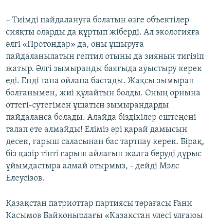
– Тиімді пайдалануға болатын өзге объектілер
сияқты оларды да құртып жіберді. Ал экологияға
әлгі «Протондар» да, оны ұшыруға
пайдаланылатын гептил отыны да зиянын тигізіп
жатыр. Әлгі зымыранды баяғыда ауыстыру керек
еді. Енді ғана ойлана бастады. Жақсы зымыран
болғанымен, жиі құлайтын болды. Оның орнына
оттегі-сутегімен ұшатын зымырандарды
пайдаланса болады. Алайда біздікілер ештеңені
талап ете алмайды! Еліміз әрі қарай дамысын
десек, ғарыш саласынан бас тартпау керек. Бірақ,
біз қазір тіпті ғарыш айлағын жалға беруді дұрыс
ұйымдастыра алмай отырмыз, - дейді Мэлс
Елеусізов.
Қазақстан патриоттар партиясы төрағасы Ғани
Қасымов Байқоңырдағы «Қазақстан үлесі ұлғаюы