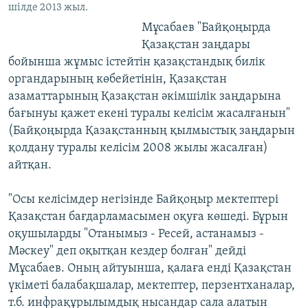
шілде 2013 жыл.
Мұсабаев "Байқоңырда
Қазақстан заңдары
бойынша жұмыс істейтін қазақстандық билік
органдарының көбейетінін, Қазақстан
азаматтарының Қазақстан әкімшілік заңдарына
бағынуы қажет екені туралы келісім жасалғанын"
(Байқоңырда Қазақстанның қылмыстық заңдарын
қолдану туралы келісім 2008 жылы жасалған)
айтқан.
"Осы келісімдер негізінде Байқоңыр мектептері
Қазақстан бағдарламасымен оқуға көшеді. Бұрын
оқушыларды "Отанымыз - Ресей, астанамыз -
Мәскеу" деп оқытқан кездер болған" дейді
Мұсабаев. Оның айтуынша, қалаға енді Қазақстан
үкіметі балабақшалар, мектептер, перзентханалар,
т.б. инфрақұрылымдық нысандар сала алатын