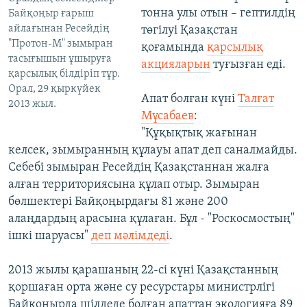
тонна улы отын – гептилдің
Байқоңыр ғарыш
айлағынан Ресейдің
төгілуі Қазақстан
"Протон-М" зымыран
қоғамында
қарсылық
тасығышын ұшыруға
акцияларын
туғызған еді.
қарсылық білдіріп тұр.
Орал, 29 қыркүйек
Апат болған күні
Талғат
2013 жыл.
Мұсабаев
:
"Құқықтық жағынан
келсек, зымыранның құлауы апат деп саналмайды.
Себебі зымыран Ресейдің Қазақстаннан жалға
алған территориясына құлап отыр. Зымыран
бөлшектері Байқоңырдағы 81 және 200
алаңдардың арасына құлаған. Бұл - "Роскосмостың"
ішкі шаруасы"
деп мәлімдеді
.
2013 жылы қарашаның 22-сі күні Қазақстанның
қоршаған орта және су ресурстары министрлігі
Байқоңырда шілдеде болған апаттан экологияға 89