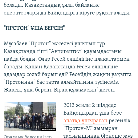
болады. Қазақстандық ұялы байланыс
операторлары да Байқоңырға кіруге рұқсат алады.
"ПРОТОН" ҰША БЕРСІН"
Мұсабаев "Протон" мәселесі ушығып тұр.
Қазақстанда тіпті "Антигептил" қауымдастығы
пайда болды. Олар Ресей елшілігіне плакаттармен
барады. Қашан Қазақстанда Ресей елшілігіне
адамдар солай барып еді? Ресейдің жақын уақытта
"Протоннан" бас тарта алмайтынын түсінеміз.
Жақсы, ұша берсін. Бірақ құламасын" деген.
2013 жылы 2 шілдеде
Байқоңырдан ұша бере
апатқа ұшыраған
ресейлік
"Протон-М" зымыран
тасығышынан бірнеше жүз
Оралдық белсенділер