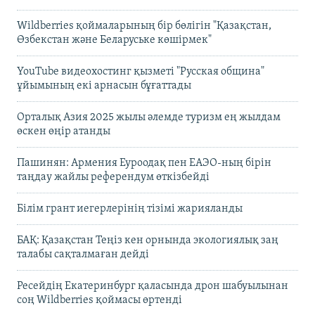
Wildberries қоймаларының бір бөлігін "Қазақстан,
Өзбекстан және Беларуське көшірмек"
YouTube видеохостинг қызметі "Русская община"
ұйымының екі арнасын бұғаттады
Орталық Азия 2025 жылы әлемде туризм ең жылдам
өскен өңір атанды
Пашинян: Армения Еуроодақ пен ЕАЭО-ның бірін
таңдау жайлы референдум өткізбейді
Білім грант иегерлерінің тізімі жарияланды
БАҚ: Қазақстан Теңіз кен орнында экологиялық заң
талабы сақталмаған дейді
Ресейдің Екатеринбург қаласында дрон шабуылынан
соң Wildberries қоймасы өртенді