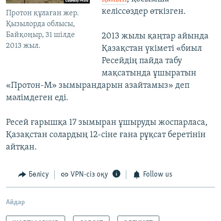
келіссөздер өткізген.
Протон құлаған жер.
Қызылорда облысы,
Байқоңыр, 31 шілде
2013 жылы қаңтар айында
2013 жыл.
Қазақстан үкіметі «биыл
Ресейдің пайда табу
мақсатында ұшыратын
«Протон-М» зымырандарын азайтамыз» деп
мәлімдеген еді.
Ресей ғарышқа 17 зымыран ұшыруды жоспарласа,
Қазақстан солардың 12-сіне ғана рұқсат беретінін
айтқан.
Бөлісу
VPN-сіз оқу
Follow us
Айдар