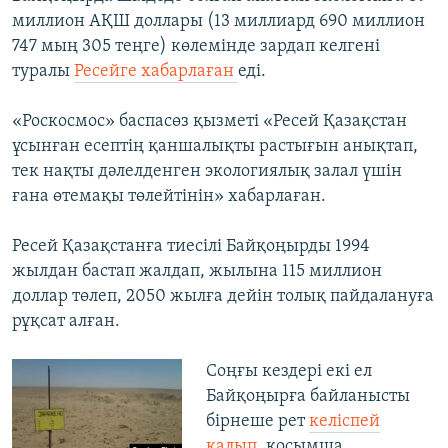
миллион АҚШ доллары (13 миллиард 690 миллион
747 мың 305 теңге) көлемінде зардап келгені
туралы
Ресейге хабарлаған
еді.
«Роскосмос» баспасөз қызметі «Ресей Қазақстан
ұсынған есептің қаншалықты растығын анықтап,
тек нақты дәлелденген экологиялық залал үшін
ғана өтемақы төлейтінін» хабарлаған.
Ресей Қазақстанға тиесілі Байқоңырды 1994
жылдан бастап жалдап, жылына 115 миллион
доллар төлеп, 2050 жылға дейін толық пайдалануға
рұқсат алған.
Соңғы кездері екі ел
Байқоңырға байланысты
бірнеше рет
келіспей
қалып
, қосымша