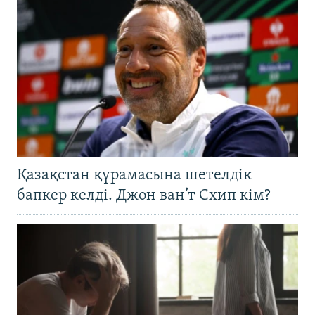
Қазақстан құрамасына шетелдік
бапкер келді. Джон ван’т Схип кім?