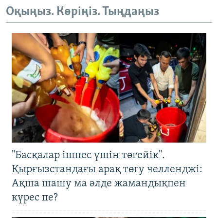
Оқыңыз. Көріңіз. Тыңдаңыз
"Басқалар ішпес үшін төгейік".
Қырғызстандағы арақ төгу челленджі:
Ақша шашу ма әлде жамандықпен
күрес пе?