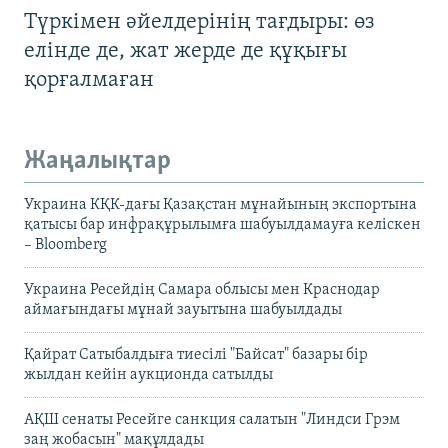
Түркімен әйелдерінің тағдыры: өз
елінде де, жат жерде де құқығы
қорғалмаған
Жаңалықтар
Украина КҚК-дағы Қазақстан мұнайының экспортына
қатысы бар инфрақұрылымға шабуылдамауға келіскен
– Bloomberg
Украина Ресейдің Самара облысы мен Краснодар
аймағындағы мұнай зауытына шабуылдады
Қайрат Сатыбалдыға тиесілі "Байсат" базары бір
жылдан кейін аукционда сатылды
АҚШ сенаты Ресейге санкция салатын "Линдси Грэм
заң жобасын" мақұлдады