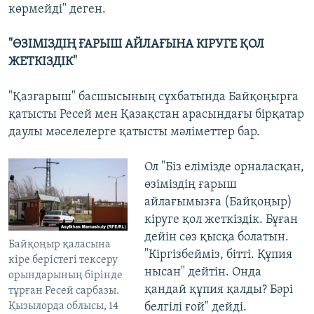
көрмейді" деген.
"ӨЗІМІЗДІҢ ҒАРЫШ АЙЛАҒЫНА КІРУГЕ ҚОЛ
ЖЕТКІЗДІК"
"Қазғарыш" басшысының сұхбатында Байқоңырға
қатысты Ресей мен Қазақстан арасындағы бірқатар
даулы мәселелерге қатысты мәліметтер бар.
Ол "Біз елімізде орналасқан,
өзіміздің ғарыш
айлағымызға (Байқоңыр)
кіруге қол жеткіздік. Бұған
дейін сөз қысқа болатын.
Байқоңыр қаласына
"Кіргізбейміз, бітті. Құпия
кіре берістегі тексеру
нысан" дейтін. Онда
орындарының бірінде
қандай құпия қалды? Бәрі
тұрған Ресей сарбазы.
белгілі ғой" дейді.
Қызылорда облысы, 14