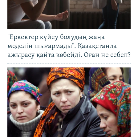
"Еркектер күйеу болудың жаңа
моделін шығармады". Қазақстанда
ажырасу қайта көбейді. Оған не себеп?