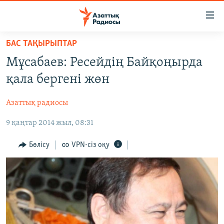
Accessibility
links
Skip
БАС ТАҚЫРЫПТАР
to
ЖАҢАЛЫҚТАР
Мұсабаев: Ресейдің Байқоңырда
main
САЯСАТ
content
қала бергені жөн
AZATTYQTV
Skip
to
Азаттық радиосы
ҚАҢТАР ОҚИҒАСЫ
main
9 қаңтар 2014 жыл, 08:31
АДАМ ҚҰҚЫҚТАРЫ
Navigation
Skip
ӘЛЕУМЕТ
Бөлісу
VPN-сіз оқу
to
ӘЛЕМ
Search
АРНАЙЫ ЖОБАЛАР
Русский