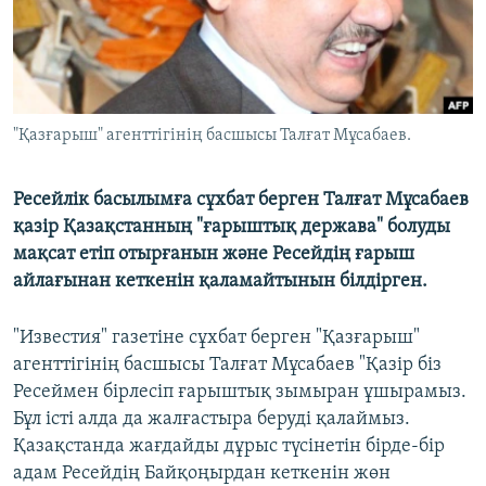
ЖАЗЫЛЫҢЫЗ
Басқа тілдерде
"Қазғарыш" агенттігінің басшысы Талғат Мұсабаев.
Ресейлік басылымға сұхбат берген Талғат Мұсабаев
қазір Қазақстанның "ғарыштық держава" болуды
мақсат етіп отырғанын және Ресейдің ғарыш
айлағынан кеткенін қаламайтынын білдірген.
"Известия" газетіне сұхбат берген "Қазғарыш"
агенттігінің басшысы Талғат Мұсабаев "Қазір біз
Ресеймен бірлесіп ғарыштық зымыран ұшырамыз.
Бұл істі алда да жалғастыра беруді қалаймыз.
Қазақстанда жағдайды дұрыс түсінетін бірде-бір
адам Ресейдің Байқоңырдан кеткенін жөн