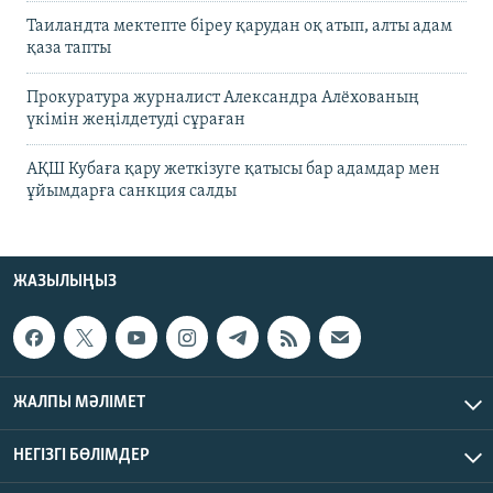
Таиландта мектепте біреу қарудан оқ атып, алты адам
қаза тапты
Прокуратура журналист Александра Алёхованың
үкімін жеңілдетуді сұраған
АҚШ Кубаға қару жеткізуге қатысы бар адамдар мен
ұйымдарға санкция салды
ЖАЗЫЛЫҢЫЗ
ЖАЛПЫ МӘЛІМЕТ
НЕГІЗГІ БӨЛІМДЕР