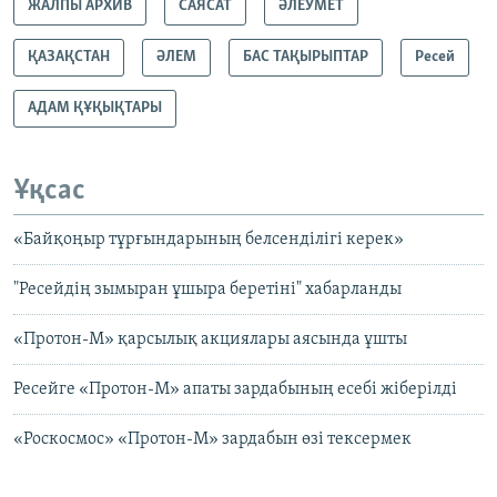
ЖАЛПЫ АРХИВ
САЯСАТ
ӘЛЕУМЕТ
ҚАЗАҚСТАН
ӘЛЕМ
БАС ТАҚЫРЫПТАР
Ресей
АДАМ ҚҰҚЫҚТАРЫ
Ұқсас
«Байқоңыр тұрғындарының белсенділігі керек»
"Ресейдің зымыран ұшыра беретіні" хабарланды
«Протон-М» қарсылық акциялары аясында ұшты
Ресейге «Протон-М» апаты зардабының есебі жіберілді
«Роскосмос» «Протон-М» зардабын өзі тексермек