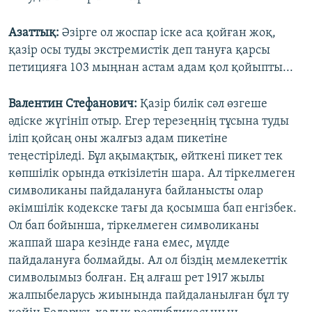
Азатты
қ:
Әзірге ол жоспар іске аса қойған жоқ,
қазір осы туды экстремистік деп тануға қарсы
петицияға 103 мыңнан астам адам қол қойыпты...
Валентин Стефанович:
Қазір билік сәл өзгеше
әдіске жүгініп отыр. Егер терезеңнің тұсына туды
іліп қойсаң оны жалғыз адам пикетіне
теңестіріледі. Бұл ақымақтық, өйткені пикет тек
көпшілік орында өткізілетін шара. Ал тіркелмеген
символиканы пайдалануға байланысты олар
әкімшілік кодекске тағы да қосымша бап енгізбек.
Ол бап бойынша, тіркелмеген символиканы
жаппай шара кезінде ғана емес, мүлде
пайдалануға болмайды. Ал ол біздің мемлекеттік
символымыз болған. Ең алғаш рет 1917 жылы
жалпыбеларусь жиынында пайдаланылған бұл ту