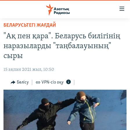
Accessibility
links
Skip
БЕЛАРУСЬТЕГІ ЖАҒДАЙ
to
ЖАҢАЛЫҚТАР
"Ақ пен қара". Беларусь билігінің
main
САЯСАТ
content
наразыларды "таңбалауының"
AZATTYQTV
Skip
сыры
to
ҚАҢТАР ОҚИҒАСЫ
main
15 ақпан 2021 жыл, 10:50
АДАМ ҚҰҚЫҚТАРЫ
Navigation
Skip
Бөлісу
VPN-сіз оқу
ӘЛЕУМЕТ
to
ӘЛЕМ
Search
АРНАЙЫ ЖОБАЛАР
Русский