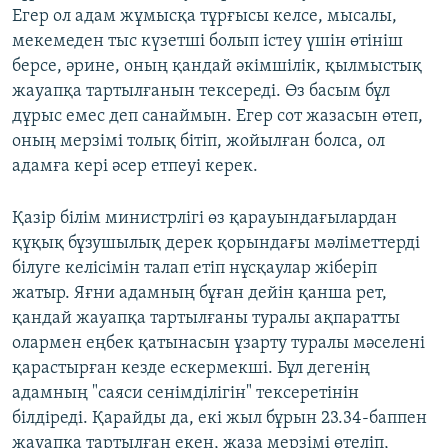
Егер ол адам жұмысқа тұрғысы келсе, мысалы,
мекемеден тыс күзетші болып істеу үшін өтініш
берсе, әрине, оның қандай әкімшілік, қылмыстық
жауапқа тартылғанын тексереді. Өз басым бұл
дұрыс емес деп санаймын. Егер сот жазасын өтеп,
оның мерзімі толық бітіп, жойылған болса, ол
адамға кері әсер етпеуі керек.
Қазір білім министрлігі өз қарауындағылардан
құқық бұзушылық дерек қорындағы мәліметтерді
білуге келісімін талап етіп нұсқаулар жіберіп
жатыр. Яғни адамның бұған дейін қанша рет,
қандай жауапқа тартылғаны туралы ақпаратты
олармен еңбек қатынасын ұзарту туралы мәселені
қарастырған кезде ескермекші. Бұл дегенің
адамның "саяси сенімділігін" тексеретінін
білдіреді. Қарайды да, екі жыл бұрын 23.34-баппен
жауапқа тартылған екен, жаза мерзімі өтеліп,