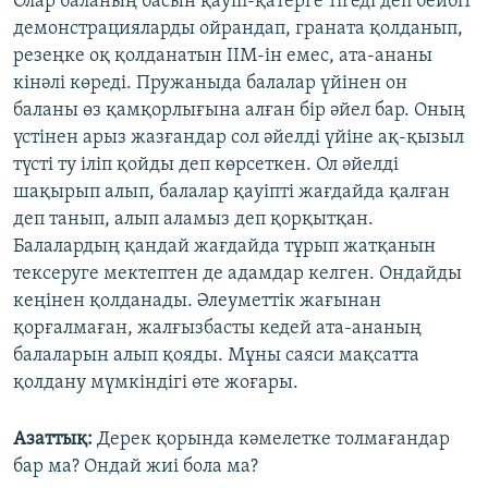
Олар баланың басын қауіп-қатерге тігеді деп бейбіт
демонстрацияларды ойрандап, граната қолданып,
резеңке оқ қолданатын ІІМ-ін емес, ата-ананы
кінәлі көреді. Пружаныда балалар үйінен он
баланы өз қамқорлығына алған бір әйел бар. Оның
үстінен арыз жазғандар сол әйелді үйіне ақ-қызыл
түсті ту іліп қойды деп көрсеткен. Ол әйелді
шақырып алып, балалар қауіпті жағдайда қалған
деп танып, алып аламыз деп қорқытқан.
Балалардың қандай жағдайда тұрып жатқанын
тексеруге мектептен де адамдар келген. Ондайды
кеңінен қолданады. Әлеуметтік жағынан
қорғалмаған, жалғызбасты кедей ата-ананың
балаларын алып қояды. Мұны саяси мақсатта
қолдану мүмкіндігі өте жоғары.
Азатты
қ:
Дерек қорында кәмелетке толмағандар
бар ма? Ондай жиі бола ма?