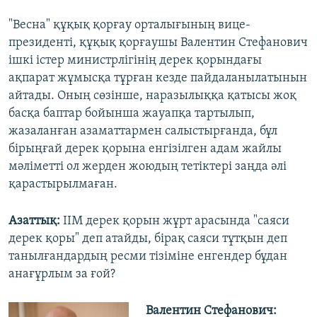
"Весна" құқық қорғау орталығының вице-
президенті, құқық қорғаушы Валентин Стефанович
ішкі істер министрлігінің дерек қорындағы
ақпарат жұмысқа тұрған кезде пайдаланылатынын
айтады. Оның сөзінше, наразылыққа қатысы жоқ
басқа баптар бойынша жауапқа тартылып,
жазаланған азаматтармен салыстырғанда, бұл
бірыңғай дерек қорына енгізілген адам жайлы
мәліметті ол жерден жоюдың тетіктері заңда әлі
қарастырылмаған.
Азаттық:
ІІМ дерек қорын жұрт арасында "саяси
дерек қоры" деп атайды, бірақ саяси тұтқын деп
танылғандардың ресми тізіміне енгендер бұдан
анағұрлым за ғой?
Валентин Стефанович: