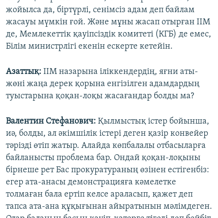
жойылса да, біртүрлі, сенімсіз адам деп байлам
жасауы мүмкін ғой. Және мұны жасап отырған ІІМ
де, Мемлекеттік қауіпсіздік комитеті (КГБ) де емес,
Білім министрлігі екенін ескерте кетейін.
Азаттық:
ІІМ назарына іліккендердің, яғни аты-
жөні жаңа дерек қорына енгізілген адамдардың
туыстарына қоқан-лоқы жасағандар болды ма?
Валентин Стефанович
:
Қылмыстық істер бойынша,
иә, болды, ал әкімшілік істері деген қазір конвейер
тәрізді өтіп жатыр. Алайда көпбалалы отбасыларға
байланысты проблема бар. Ондай қоқан-лоқыны
бірнеше рет Бас прокуратураның өзінен естігенбіз:
егер ата-анасы демонстрацияға кәмелетке
толмаған бала ертіп келсе араласып, қажет деп
тапса ата-ана құқығынан айыратынын мәлімдеген.