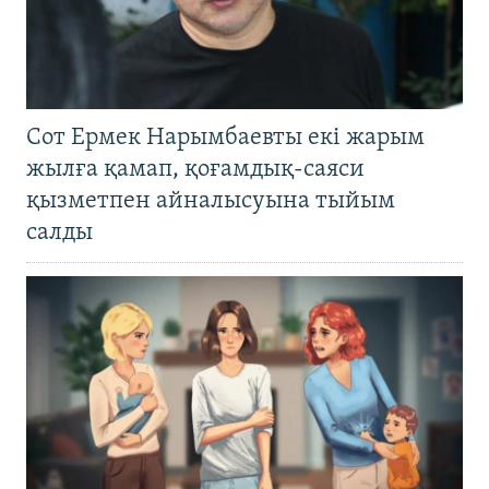
Сот Ермек Нарымбаевты екі жарым
жылға қамап, қоғамдық-саяси
қызметпен айналысуына тыйым
салды