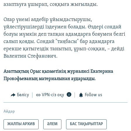
азаптауға ұшырап, соққыға жығылады.
Олар үнемі әлдебір ұйымдастырушы,
үйлестірушілерді іздеумен болады. Өздері сондай
болуы мүмкін деп тапқан адамдарға бояумен белгі
салып қояды. Сондай "таңбасы" бар адамдарға
ерекше қатыгездік танытып, ұрып-соққан, – дейді
Валентин Стефанович.
Азаттықтың Орыс қызметінің журналисі Екатерина
Прокофьеваның материалынан аударылды.
Бөлісу
VPN-сіз оқу
Follow us
Айдар
ЖАЛПЫ АРХИВ
ӘЛЕМ
БАС ТАҚЫРЫПТАР