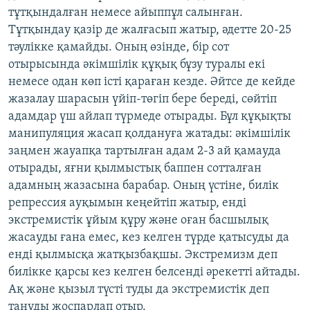
тұтқындалған немесе айыппұл салынған.
Тұтқындау қазір де жалғасып жатыр, әдетте 20-25
тәулікке қамайды. Оның өзінде, бір сот
отырысында әкімшілік құқық бұзу туралы екі
немесе одан көп істі қараған кезде. Әйтсе де кейде
жазалау шарасын үйіп-төгіп бере береді, сөйтіп
адамдар үш айлап түрмеде отырады. Бұл құқықты
манипуляция жасап қолдануға жатады: әкімшілік
заңмен жауапқа тартылған адам 2-3 ай қамауда
отырады, яғни қылмыстық баппен сотталған
адамның жазасына барабар. Оның үстіне, билік
репрессия ауқымын кеңейтіп жатыр, енді
экстремистік ұйым құру және оған басшылық
жасауды ғана емес, кез келген түрде қатысуды да
енді қылмысқа жатқызбақшы. Экстремизм деп
билікке қарсы кез келген белсенді әрекетті айтады.
Ақ және қызыл түсті туды да экстремистік деп
тануды жоспарлап отыр.