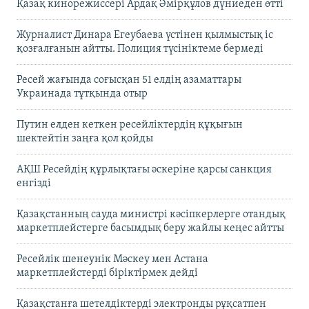
Қазақ кинорежиссері Ардақ Әмірқұлов дүниеден өтті
Журналист Динара Егеубаева үстінен қылмыстық іс
қозғалғанын айтты. Полиция түсініктеме бермеді
Ресей жағында соғысқан 51 елдің азаматтары
Украинада тұтқында отыр
Путин елден кеткен ресейліктердің құқығын
шектейтін заңға қол қойды
АҚШ Ресейдің құрлықтағы әскеріне қарсы санкция
енгізді
Қазақстанның сауда министрі кәсіпкерлерге отандық
маркетплейстерге басымдық беру жайлы кеңес айтты
Ресейлік шенеунік Мәскеу мен Астана
маркетплейстерді біріктірмек дейді
Қазақстанға шетелдіктерді электронды рұқсатпен