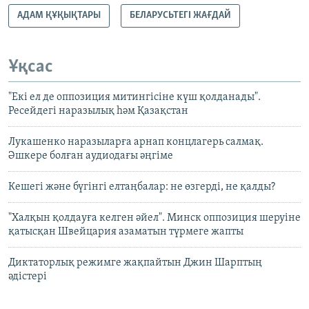
АДАМ ҚҰҚЫҚТАРЫ
БЕЛАРУСЬТЕГІ ЖАҒДАЙ
Ұқсас
"Екі ел де оппозиция митингісіне күш қолданады".
Ресейдегі наразылық һәм Қазақстан
Лукашенко наразыларға арнап концлагерь салмақ.
Әшкере болған аудиодағы әңгіме
Кешегі және бүгінгі елтаңбалар: не өзгерді, не қалды?
"Халқын қолдауға келген әйел". Минск оппозиция шеруіне
қатысқан Швейцария азаматын түрмеге жапты
Диктаторлық режимге жақпайтын Джин Шарптың
әдістері