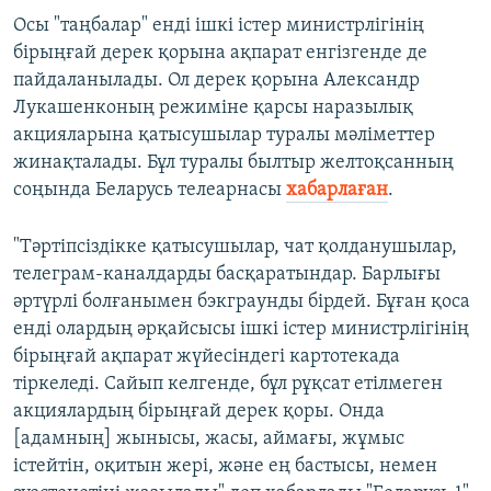
Осы "таңбалар" енді ішкі істер министрлігінің
бірыңғай дерек қорына ақпарат енгізгенде де
пайдаланылады. Ол дерек қорына Александр
Лукашенконың режиміне қарсы наразылық
акцияларына қатысушылар туралы мәліметтер
жинақталады. Бұл туралы былтыр желтоқсанның
соңында Беларусь телеарнасы
хабарлаған
.
"Тәртіпсіздікке қатысушылар, чат қолданушылар,
телеграм-каналдарды басқаратындар. Барлығы
әртүрлі болғанымен бэкграунды бірдей. Бұған қоса
енді олардың әрқайсысы ішкі істер министрлігінің
бірыңғай ақпарат жүйесіндегі картотекада
тіркеледі. Сайып келгенде, бұл рұқсат етілмеген
акциялардың бірыңғай дерек қоры. Онда
[адамның] жынысы, жасы, аймағы, жұмыс
істейтін, оқитын жері, және ең бастысы, немен