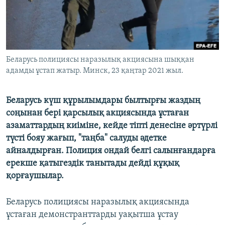
ЖАЗЫЛЫҢЫЗ
Басқа тілдерде
Беларусь полициясы наразылық акциясына шыққан
адамды ұстап жатыр. Минск, 23 қаңтар 2021 жыл.
Беларусь күш құрылымдары былтырғы жаздың
соңынан бері қарсылық акциясында ұстаған
азаматтардың киіміне, кейде тіпті денесіне әртүрлі
түсті бояу жағып, "таңба" салуды әдетке
айналдырған. Полиция ондай белгі салынғандарға
ерекше қатыгездік танытады дейді құқық
қорғаушылар.
Беларусь полициясы наразылық акциясында
ұстаған демонстранттарды уақытша ұстау