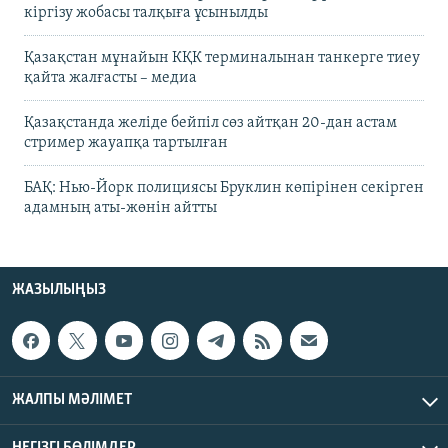
кіргізу жобасы талқыға ұсынылды
Қазақстан мұнайын КҚК терминалынан танкерге тиеу
қайта жалғасты – медиа
Қазақстанда желіде бейпіл сөз айтқан 20-дан астам
стример жауапқа тартылған
БАҚ: Нью-Йорк полициясы Бруклин көпірінен секірген
адамның аты-жөнін айтты
ЖАЗЫЛЫҢЫЗ
ЖАЛПЫ МӘЛІМЕТ
НЕГІЗГІ БӨЛІМДЕР