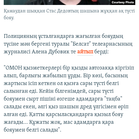
Қамаудан шыққан Стас Дедовтың шашына жұққан ақ түсті
бояу.
Полицияның ұсталғандарға жағылған бояудың
түсіне мән бергені туралы "Белсат" телеарнасының
журналисі Алена Дубовик те
айтып
берді:
"ОМОН қызметкерлері бір қызды автозакқа кіргізіп
алып, барлығы жабылып ұрды. Бір көзі, басының
жартысы ісіп кеткен ол қызға сары түсті белгі
салынған еді. Кейін білгенімдей, сары түсті
бояумен сырт пішіні өзгеше адамдарға "таңба"
салады екен, әлгі қыз шашын дред үлгісімен өріп
алған еді. Қатты қарсыласқандарға қызыл бояу
жағады... Құжаты жоқ, мас адамдарға қара
бояумен белгі салады".