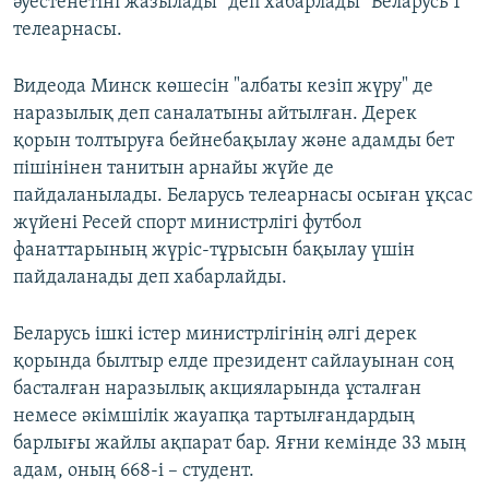
әуестенетіні жазылады" деп хабарлады "Беларусь 1"
телеарнасы.
Видеода Минск көшесін "албаты кезіп жүру" де
наразылық деп саналатыны айтылған. Дерек
қорын толтыруға бейнебақылау және адамды бет
пішінінен танитын арнайы жүйе де
пайдаланылады. Беларусь телеарнасы осыған ұқсас
жүйені Ресей спорт министрлігі футбол
фанаттарының жүріс-тұрысын бақылау үшін
пайдаланады деп хабарлайды.
Беларусь ішкі істер министрлігінің әлгі дерек
қорында былтыр елде президент сайлауынан соң
басталған наразылық акцияларында ұсталған
немесе әкімшілік жауапқа тартылғандардың
барлығы жайлы ақпарат бар. Яғни кемінде 33 мың
адам, оның 668-і – студент.