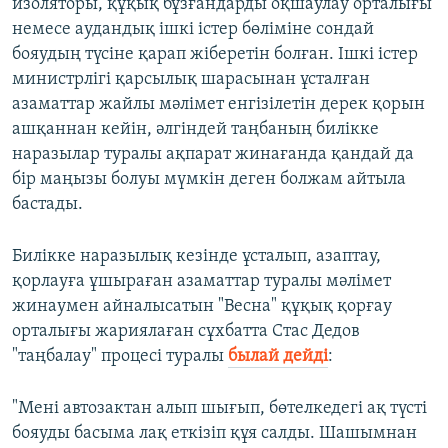
изоляторы, құқық бұзғандарды оқшаулау орталығы
немесе аудандық ішкі істер бөліміне сондай
бояудың түсіне қарап жіберетін болған. Ішкі істер
министрлігі қарсылық шарасынан ұсталған
азаматтар жайлы мәлімет енгізілетін дерек қорын
ашқаннан кейін, әлгіндей таңбаның билікке
наразылар туралы ақпарат жинағанда қандай да
бір маңызы болуы мүмкін деген болжам айтыла
бастады.
Билікке наразылық кезінде ұсталып, азаптау,
қорлауға ұшыраған азаматтар туралы мәлімет
жинаумен айналысатын "Весна" құқық қорғау
орталығы жариялаған сұхбатта Стас Дедов
"таңбалау" процесі туралы
былай дейді
:
"Мені автозактан алып шығып, бөтелкедегі ақ түсті
бояуды басыма лақ еткізіп құя салды. Шашымнан