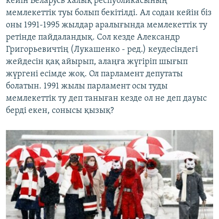
кейін Беларусь халық республикасының
мемлекеттік туы болып бекітілді. Ал содан кейін біз
оны 1991-1995 жылдар аралығында мемлекеттік ту
ретінде пайдаландық. Сол кезде Александр
Григорьевичтің (Лукашенко - ред.) кеудесіндегі
жейдесін қақ айырып, алаңға жүгіріп шығып
жүргені есімде жоқ. Ол парламент депутаты
болатын. 1991 жылы парламент осы туды
мемлекеттік ту деп таныған кезде ол не деп дауыс
берді екен, сонысы қызық?