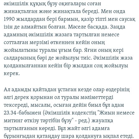
әкімшілік құқық бұзу оқиғалары соған
жинақталған және жинақтала береді. Мен онда
1990 жылдардан бері бармын, қазір тіпті мен саусақ
ізін де алмайтын болған. Мәселе басқада. Заңда
адамның әкімшілік жазаға тартылған немесе
сотталған мерзімі өткеннен кейін оның
жойылатыны туралы ұғым бар. Яғни оның кері
салдарының бәрі де жойылуы тиіс. Әкімшілік жаза
қолданылғаннан кейін бір жылдан соң жойылуы
керек.
Ал адамды қайтадан ұстаған кезде олар өздерінің
әлгі дерек қорынан ол туралы мәліметтерді
тексереді, мысалы, осыған дейін биыл бұл адам
23.34-бабымен (Әкімшілік кодекстің "Жиын немесе
митинг өткізу тәртібін бұзу" - ред.) жауапқа
тартылғанын көреді. Бұл жайт әлгі адамға
бұрынғыдан қатаңдау шара қолдануға ықпал етеді.