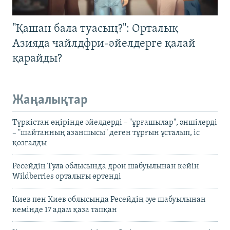
"Қашан бала туасың?": Орталық
Азияда чайлдфри-әйелдерге қалай
қарайды?
Жаңалықтар
Түркістан өңірінде әйелдерді – "ұрғашылар", әншілерді
– "шайтанның азаншысы" деген тұрғын ұсталып, іс
қозғалды
Ресейдің Тула облысында дрон шабуылынан кейін
Wildberries орталығы өртенді
Киев пен Киев облысында Ресейдің әуе шабуылынан
кемінде 17 адам қаза тапқан