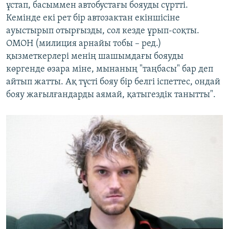
ұстап, басыммен автобустағы бояуды сүртті.
Кемінде екі рет бір автозактан екіншісіне
ауыстырып отырғызды, сол кезде ұрып-соқты.
ОМОН (милиция арнайы тобы – ред.)
қызметкерлері менің шашымдағы бояуды
көргенде өзара міне, мынаның "таңбасы" бар деп
айтып жатты. Ақ түсті бояу бір белгі іспеттес, ондай
бояу жағылғандарды аямай, қатыгездік танытты".