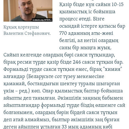
Қазір бізде күн сайын 10-15
қылмыстық іс бойынша
процесс өтеді. Бізге
осындай істерге қатысы бар
Құқық қорғаушы
770 адамның аты-жөні
Валентин Стефанович.
белгілі, ал негізі олардың
саны бір мыңға жуық.
Сайып келгенде олардың бәрі саяси тұтқындар,
бірақ ресми түрде қазір бізде 246 саяси тұтқын бар.
Формальді түрде саяси тұтқын емес, бірақ "химия"
алғандар (Беларусьте сот түзеу мекемесіне
қамамай, бостандығын шектеу туралы шығарған
үкім – ред.) көп. Олар қылмыстық баптар бойынша
айыпты деп танылған. Әкімшілік заңның бабымен
айыпталғандар формальді түрде біздің өлшемге сай
болғанымен, олардың бәрін бірдей саяси тұтқын
деп атай алмаймыз, былтыр әкімшілік заң бұзған
деген айыппен ұсталған 33 мың адамның көбі