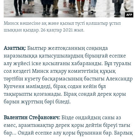
Минск көшесіне ақ және қызыл түсті қолшатыр ұстап
шыққан қыздар. 26 қаңтар 2021 жыл.
Азатты
қ:
Былтыр желтоқсанның соңында
наразылыққа қатысушылардың бірыңғай есепке
алу жүйесі іске қосылғаны хабарланды. Бұл туралы
сол кездегі Минск атқару комитетінің құқық
тәртібін күзету басқармасының бастығы Александр
Купченя мәлімдеді, бірақ содан кейін бұл
тақырыпты қозғамады. Бірақ сондай дерек қоры
барын жұрттың бәрі біледі.
Валентин Стефанович
:
Бізде ондайдың саны аз
емес, арамтамақтар дерек қоры дейтін біреуі тағы
бар... Ондай есепке алу қоры бұрыннан бар. Барлық