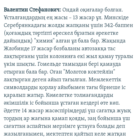
Валентин Стефанович
:
Ондай оқиғалар болған.
Ұсталғандардың ең жасы – 13 жасар ұл. Минскіде
Серебрянкадағы жолды жапқаны үшін 342-баппен
(қоғамдық тәртіпті өрескел бұзатын әрекетке
дайындық) "химия" алған ұл бала бар. Жақында
Жлобинде 17 жасар бозбаланы автозакқа тас
лақтырғаны үшін колонияға екі жыл қамау туралы
үкім шықты. Гомельде тамыздан бері қамауда
отырған бала бар. Оған "Молотов коктейлін"
лақтырған деген айып тағылған. Мемлекеттік
символдарды қорлау айыбымен тағы бірнеше іс
қаралып жатыр. Кәмелетке толмағандарды
әкімшілік іс бойынша ұстаған кездері өте көп.
Әдетте 14 жасар жасөспірімдерді үш сағатқа жуық
тордың ар жағына қамап қояды, заң бойынша үш
сағаттан аспайтын мерзімге ұстауға болады деп
жазылғанымен, мектептен қайтып келе жатқан