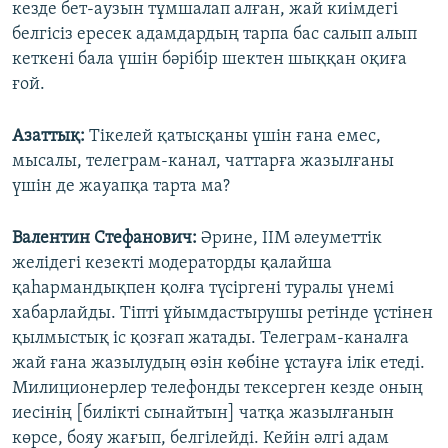
кезде бет-аузын тұмшалап алған, жай киімдегі
белгісіз ересек адамдардың тарпа бас салып алып
кеткені бала үшін бәрібір шектен шыққан оқиға
ғой.
Азатты
қ:
Тікелей қатысқаны үшін ғана емес,
мысалы, телеграм-канал, чаттарға жазылғаны
үшін де жауапқа тарта ма?
Валентин Стефанович:
Әрине, ІІМ әлеуметтік
желідегі кезекті модераторды қалайша
қаһармандықпен қолға түсіргені туралы үнемі
хабарлайды. Тіпті ұйымдастырушы ретінде үстінен
қылмыстық іс қозғап жатады. Телеграм-каналға
жай ғана жазылудың өзін көбіне ұстауға ілік етеді.
Милиционерлер телефонды тексерген кезде оның
иесінің [билікті сынайтын] чатқа жазылғанын
көрсе, бояу жағып, белгілейді. Кейін әлгі адам