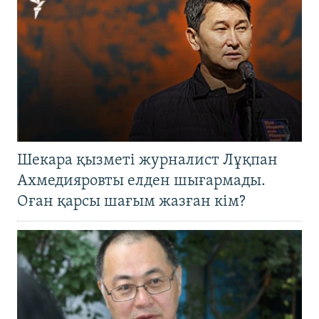
Шекара қызметі журналист Лұқпан
Ахмедияровты елден шығармады.
Оған қарсы шағым жазған кім?