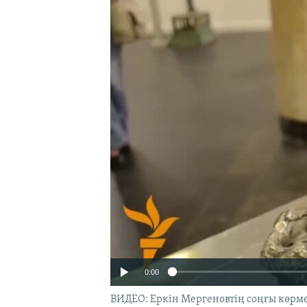
0:00
ВИДЕО: Еркін Мергеновтің соңғы көрмесі