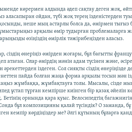
ныменде көрермен алдында әдеп сақтау деген жоқ, өйт
 аласапыран ойдан, түбі жоқ терең ізденістерден ту
осынды, неше мың астарлы болса да, өмірмен тығыз 
жұмыстарыңыз арқылы өмір тудырған проблемаларға жа
арыңызды өзіңіздің өмірлік тәжірибеңізден аласыз.
, сіздің өнеріңіз өмірден жоғары, бұл бағытты франц
п атаған. Олар өмірдің мәнін адам түсінен және, әсір
 әрекеттерден іздеген. Сол сияқты сіздің өнеріңізде д
енеттен пайда болған жаңа форма арқылы тосын мән із
икаңыз жұмбаққа, жұмбақтауға толы. Мысалы, сізде мы
сипед ұстап тұрған кемпірше киінген бір қазақ әйелін к
. Бетінің орнында қара қуыс. Велосипедтің багажнигі
Сонда бұл композицияны қалай түсіндік? О заманда, бұ
нген кемпір көрдіңіздер ме? Әлгі құтының бұларға қан