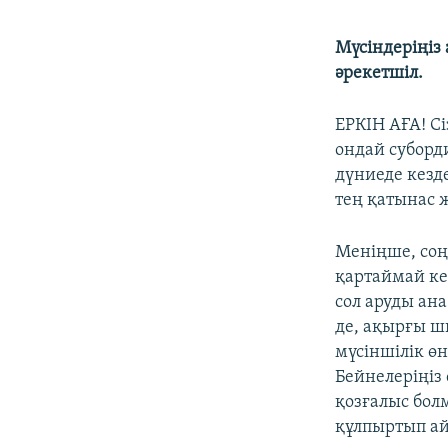
Мүсіндеріңіз
әрекетшіл.
ЕРКІН АҒА! Сі
ондай суборди
дүниеде кезд
тең қатынас 
Меніңше, соңғ
қартаймай ке
сол аруды ан
де, ақырғы ш
мүсіншілік өн
Бейнелеріңіз 
қозғалыс болм
құлпыртып ай