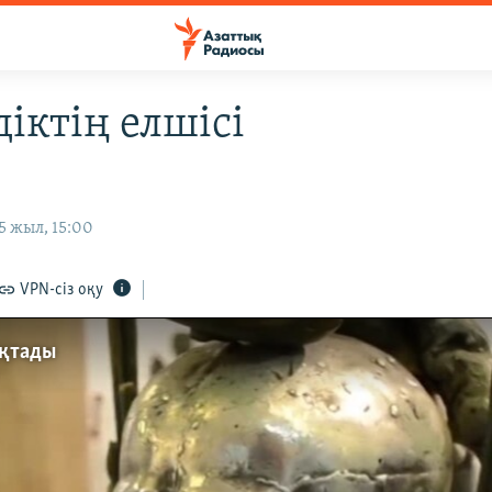
іктің елшісі
5 жыл, 15:00
VPN-сіз оқу
ықтады