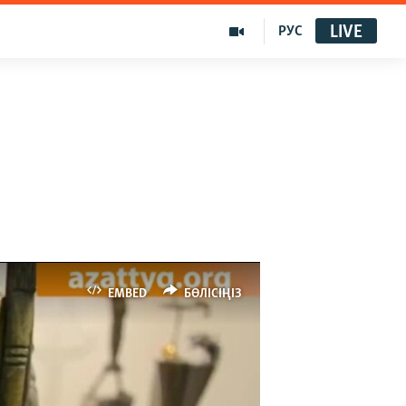
LIVE
РУС
EMBED
БӨЛІСІҢІЗ