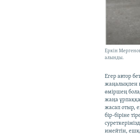
Еркін Мергенов
алынды.
Егер автор бе
жаңалықпен қо
өміршең бола
жаңа ұрпаққа
жасап отыр, 
бір-біріне ті
суреткерімізд
имейтін, ешқ