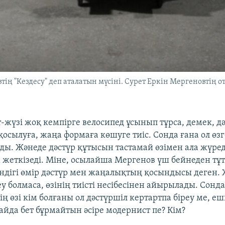
тің "Кездесу" деп аталатын мүсіні. Сурет Еркін Мергеновтің 
т-жүзі жоқ кемпірге велосипед ұсынып тұрса, демек, д
сылуға, жаңа формаға көшуге тиіс. Сонда ғана ол өзг
ды. Жәнеде дәстүр құтысын тастамай өзімен ала жүреді
 жеткізеді. Міне, осылайша Мергенов үш бейнеден тұ
ендігі өмір дәстүр мен жаңалықтың қосындысы деген. 
реу болмаса, өзінің тиісті несібесінен айырылады. Сонда
ің өзі кім болғаны ол дәстүршіл кертартпа біреу ме, еш
айда бет бұрмайтын әсіре модернист пе? Кім?