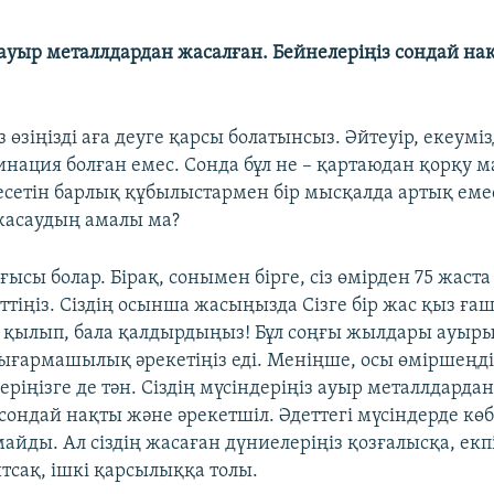
 ауыр металлдардан жасалған. Бейнелеріңіз сондай на
з өзіңізді аға деуге қарсы болатынсыз. Әйтеуір, екеумі
нация болған емес. Сонда бұл не – қартаюдан қорқу ма
есетін барлық құбылыстармен бір мысқалда артық емес
жасаудың амалы ма?
ысы болар. Бірақ, сонымен бірге, сіз өмірден 75 жаста 
ттіңіз. Сіздің осынша жасыңызда Сізге бір жас қыз ға
а қылып, бала қалдырдыңыз! Бұл соңғы жылдары ауыры
ығармашылық әрекетіңіз еді. Меніңше, осы өміршеңдік
еріңізге де тән. Сіздің мүсіндеріңіз ауыр металлдарда
сондай нақты және әрекетшіл. Әдеттегі мүсіндерде көб
айды. Ал сіздің жасаған дүниелеріңіз қозғалысқа, екп
тсақ, ішкі қарсылыққа толы.