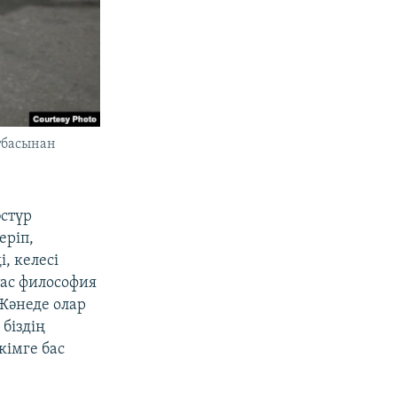
отбасынан
әстүр
еріп,
, келесі
тас философия
Жәнеде олар
 біздің
кімге бас