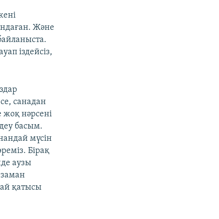
кені
ындаған. Және
байланыста.
уап іздейсіз,
уздар
есе, санадан
е жоқ нәрсені
деу басым.
нандай мүсін
өреміз. Бірақ
нде аузы
 заман
дай қатысы