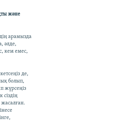
EMBED
БӨЛІСІҢІЗ
қты және
здің арамызда
, әлде,
, кем емес,
кетсеңіз де,
шық болып,
п жүрсеңіз
 сіздің
н жасалған.
інесе
інге,