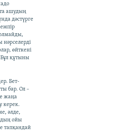
надо
йта ашудың
ұнда дәстүрге
кемпір
болмайды,
ы нәрселерді
лар, өйткені
. Бұл құтыны
ер. Бет-
ты бар. Ол –
се жаңа
у керек.
е, әлде,
ордың ойы
де тапқандай