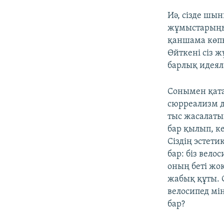
Иә, сізде шы
жұмыстарыңыз
қаншама көпқ
Өйткені сіз 
барлық идеял
Сонымен қатар
сюрреализм де
тыс жасалатын
бар қылып, к
Сіздің эстет
бар: біз вело
оның беті жоқ
жабық құты. 
велосипед мі
бар?