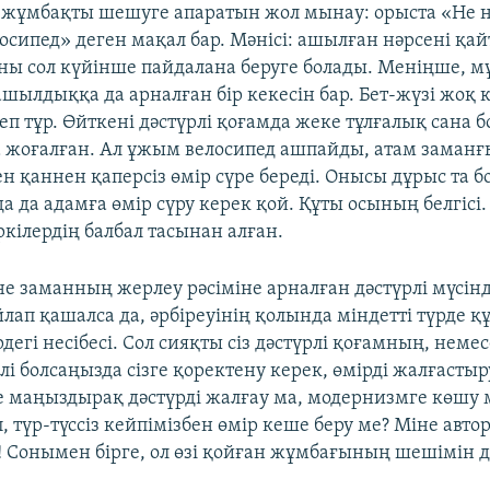
 жұмбақты шешуге апаратын жол мынау: орыста «Не 
лосипед» деген мақал бар. Мәнісі: ашылған нәрсені қа
оны сол күйінше пайдалана беруге болады. Меніңше, м
ашылдыққа да арналған бір кекесін бар. Бет-жүзі жоқ 
еп тұр. Өйткені дәстүрлі қоғамда жеке тұлғалық сана 
 жоғалған. Ал ұжым велосипед ашпайды, атам заманғ
 қаннен қаперсіз өмір сүре береді. Онысы дұрыс та бо
а да адамға өмір сүру керек қой. Құты осының белгісі
ркілердің балбал тасынан алған.
е заманның жерлеу рәсіміне арналған дәстүрлі мүсінд
лап қашалса да, әрбіреуінің қолында міндетті түрде құ
егі несібесі. Сол сияқты сіз дәстүрлі қоғамның, неме
і болсаңызда сізге қоректену керек, өмірді жалғастыр
не маңыздырақ дәстүрді жалғау ма, модернизмге көшу м
 түр-түссіз кейпімізбен өмір кеше беру ме? Міне авт
! Сонымен бірге, ол өзі қойған жұмбағының шешімін 