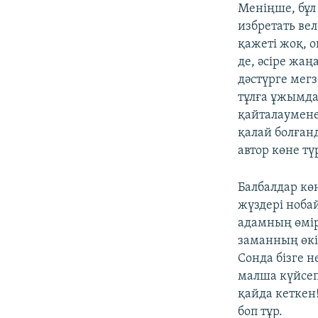
Меніңше, бұл
избретать ве
қажеті жоқ, 
де, әсіре жаң
дәстүрге мегз
тұлға ұжымда
қайталауменен
қалай болғанд
автор көне тү
Балбалдар көн
жүздері нобай
адамның өмірд
заманның өкіл
Сонда бізге 
малша күйсеп,
қайда кеткен
боп тұр.