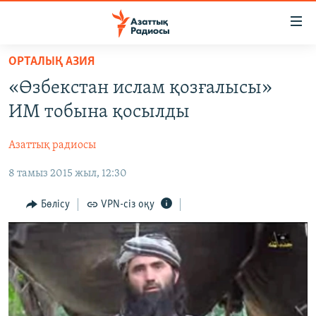
Accessibility
links
Skip
ОРТАЛЫҚ АЗИЯ
to
ЖАҢАЛЫҚТАР
«Өзбекстан ислам қозғалысы»
main
САЯСАТ
content
ИМ тобына қосылды
AZATTYQTV
Skip
to
Азаттық радиосы
ҚАҢТАР ОҚИҒАСЫ
main
8 тамыз 2015 жыл, 12:30
АДАМ ҚҰҚЫҚТАРЫ
Navigation
Skip
ӘЛЕУМЕТ
Бөлісу
VPN-сіз оқу
to
ӘЛЕМ
Search
АРНАЙЫ ЖОБАЛАР
Русский