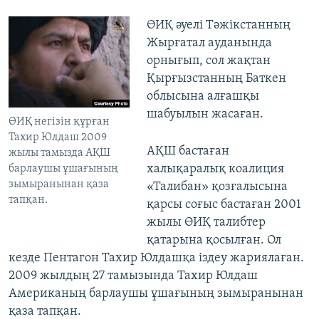
ӨИҚ әуелі Тәжікстанның
Жырғатал ауданында
орнығып, сол жақтан
Қырғызстанның Баткен
облысына алғашқы
шабуылын жасаған.
ӨИҚ негізін құрған
Тахир Юлдаш 2009
АҚШ бастаған
жылы тамызда АҚШ
халықаралық коалиция
барлаушы ұшағының
зымыранынан қаза
«Талибан» қозғалысына
тапқан.
қарсы соғыс бастаған 2001
жылы ӨИҚ талибтер
қатарына қосылған. Ол
кезде Пентагон Тахир Юлдашқа іздеу жариялаған.
2009 жылдың 27 тамызында Тахир Юлдаш
Американың барлаушы ұшағының зымыранынан
қаза тапқан.