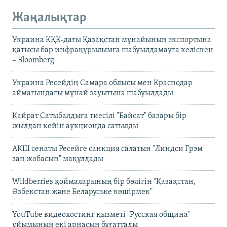
Жаңалықтар
Украина КҚК-дағы Қазақстан мұнайының экспортына
қатысы бар инфрақұрылымға шабуылдамауға келіскен
– Bloomberg
Украина Ресейдің Самара облысы мен Краснодар
аймағындағы мұнай зауытына шабуылдады
Қайрат Сатыбалдыға тиесілі "Байсат" базары бір
жылдан кейін аукционда сатылды
АҚШ сенаты Ресейге санкция салатын "Линдси Грэм
заң жобасын" мақұлдады
Wildberries қоймаларының бір бөлігін "Қазақстан,
Өзбекстан және Беларуське көшірмек"
YouTube видеохостинг қызметі "Русская община"
ұйымының екі арнасын бұғаттады