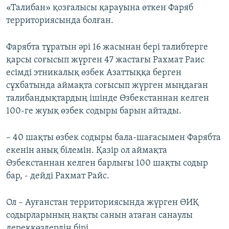
«Талибан» қозғалысы қарауына өткен Фаряб
территориясында болған.
Фарябта тұратын әрі 16 жасынан бері талибтерге
қарсы соғысып жүрген 47 жастағы Рахмат Раис
есімді этникалық өзбек Азаттыққа берген
сұхбатында аймақта соғысып жүрген мыңдаған
талибандықтардың ішінде Өзбекстаннан келген
100-ге жуық өзбек содыры барын айтады.
– 40 шақты өзбек содыры бала-шағасымен Фарябта
екенін анық білемін. Қазір ол аймақта
Өзбекстаннан келген барлығы 100 шақты содыр
бар, - дейді Рахмат Райс.
Ол – Ауғанстан территориясында жүрген ӨИҚ
содырларының нақты санын атаған санаулы
дереккөздердің бірі.