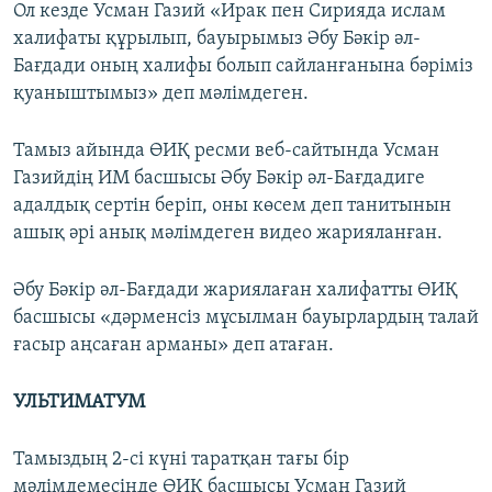
Ол кезде Усман Газий «Ирак пен Сирияда ислам
халифаты құрылып, бауырымыз Әбу Бәкір әл-
Бағдади оның халифы болып сайланғанына бәріміз
қуаныштымыз» деп мәлімдеген.
Тамыз айында ӨИҚ ресми веб-сайтында Усман
Газийдің ИМ басшысы Әбу Бәкір әл-Бағдадиге
адалдық сертін беріп, оны көсем деп танитынын
ашық әрі анық мәлімдеген видео жарияланған.
Әбу Бәкір әл-Бағдади жариялаған халифатты ӨИҚ
басшысы «дәрменсіз мұсылман бауырлардың талай
ғасыр аңсаған арманы» деп атаған.
УЛЬТИМАТУМ
Тамыздың 2-сі күні таратқан тағы бір
мәлімдемесінде ӨИҚ басшысы Усман Газий