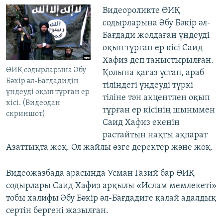
Видеороликте ӨИҚ
содырларына Әбу Бәкір әл-
Бағдади жолдаған үндеуді
оқып тұрған ер кісі Саид
Хафиз деп таныстырылған.
ӨИҚ содырларына Әбу
Қолына қағаз ұстап, араб
Бәкір әл-Бағдадидің
тіліндегі үндеуді түркі
үндеуді оқып тұрған ер
тіліне тән акцентпен оқып
кісі. (Видеодан
тұрған ер кісінің шынымен
скриншот)
Саид Хафиз екенін
растайтын нақты ақпарат
Азаттықта жоқ. Ол жайлы өзге деректер және жоқ.
Видеожазбада арасында Усман Газий бар ӨИҚ
содырлары Саид Хафиз арқылы «Ислам мемлекеті»
тобы халифы Әбу Бәкір әл-Бағдадиге қалай адалдық
сертін бергені жазылған.