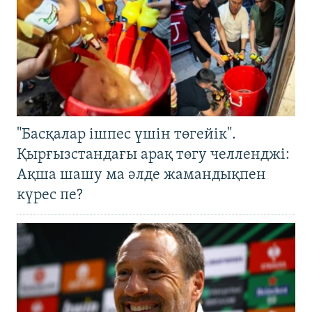
"Басқалар ішпес үшін төгейік".
Қырғызстандағы арақ төгу челленджі:
Ақша шашу ма әлде жамандықпен
күрес пе?