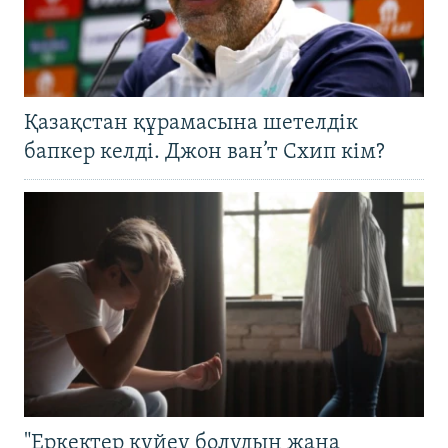
Қазақстан құрамасына шетелдік
бапкер келді. Джон ван’т Схип кім?
"Еркектер күйеу болудың жаңа