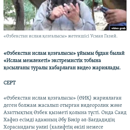
ЖАЗЫЛЫҢЫЗ
Басқа тілдерде
«Өзбекстан ислам қозғалысы» жетекшісі Усман Газий.
«Өзбекстан ислам қозғалысы» ұйымы бұдан былай
«Ислам мемлекеті» экстремистік тобына
қосылғаны туралы хабарлаған видео жариялады.
СЕРТ
«Өзбекстан ислам қозғалысы» (ӨИҚ) жариялаған
деген болжам жасалып отырған видеоролик және
Азаттықтың Өзбек қызметі қолына түсті. Онда Саид
Хафиз есімді адамның Әбу Бәкір әл-Бағдадидің
Хорасандағы уәлиі (халифтің өкілі немесе