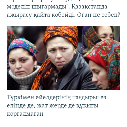
моделін шығармады". Қазақстанда
ажырасу қайта көбейді. Оған не себеп?
Түркімен әйелдерінің тағдыры: өз
елінде де, жат жерде де құқығы
қорғалмаған