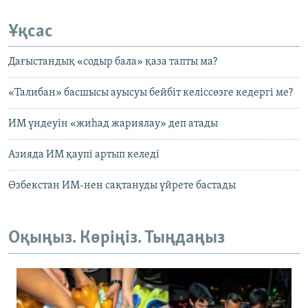
Ұқсас
Дағыстандық «содыр бала» қаза тапты ма?
«Талибан» басшысы ауысуы бейбіт келіссөзге кедергі ме?
ИМ үндеуін «жиһад жариялау» деп атады
Азияда ИМ қаупі артып келеді
Өзбекстан ИМ-нен сақтануды үйрете бастады
Оқыңыз. Көріңіз. Тыңдаңыз