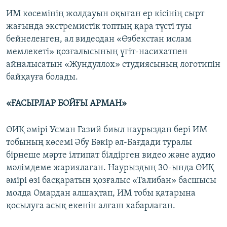
ИМ көсемінің жолдауын оқыған ер кісінің сырт
жағында экстремистік топтың қара түсті туы
бейнеленген, ал видеодан «Өзбекстан ислам
мемлекеті» қозғалысының үгіт-насихатпен
айналысатын «Жундуллох» студиясының логотипін
байқауға болады.
«ҒАСЫРЛАР БОЙҒЫ АРМАН»
ӨИҚ әмірі Усман Газий биыл наурыздан бері ИМ
тобының көсемі Әбу Бәкір әл-Бағдади туралы
бірнеше мәрте ілтипат білдірген видео және аудио
мәлімдеме жариялаған. Наурыздың 30-ында ӨИҚ
әмірі өзі басқаратын қозғалыс «Талибан» басшысы
молда Омардан алшақтап, ИМ тобы қатарына
қосылуға асық екенін алғаш хабарлаған.