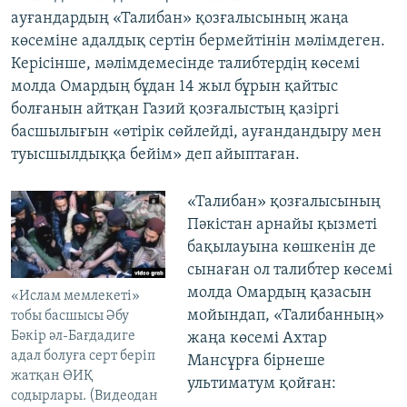
ауғандардың «Талибан» қозғалысының жаңа
көсеміне адалдық сертін бермейтінін мәлімдеген.
Керісінше, мәлімдемесінде талибтердің көсемі
молда Омардың бұдан 14 жыл бұрын қайтыс
болғанын айтқан Газий қозғалыстың қазіргі
басшылығын «өтірік сөйлейді, ауғандандыру мен
туысшылдыққа бейім» деп айыптаған.
«Талибан» қозғалысының
Пәкістан арнайы қызметі
бақылауына көшкенін де
сынаған ол талибтер көсемі
молда Омардың қазасын
«Ислам мемлекеті»
мойындап, «Талибанның»
тобы басшысы Әбу
Бәкір әл-Бағдадиге
жаңа көсемі Ахтар
адал болуға серт беріп
Мансұрға бірнеше
жатқан ӨИҚ
ультиматум қойған:
содырлары. (Видеодан