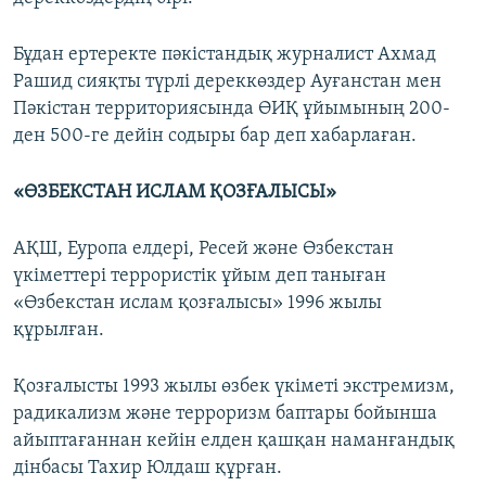
Бұдан ертеректе пәкістандық журналист Ахмад
Рашид сияқты түрлі дереккөздер Ауғанстан мен
Пәкістан территориясында ӨИҚ ұйымының 200-
ден 500-ге дейін содыры бар деп хабарлаған.
«ӨЗБЕКСТАН ИСЛАМ ҚОЗҒАЛЫСЫ»
АҚШ, Еуропа елдері, Ресей және Өзбекстан
үкіметтері террористік ұйым деп таныған
«Өзбекстан ислам қозғалысы» 1996 жылы
құрылған.
Қозғалысты 1993 жылы өзбек үкіметі экстремизм,
радикализм және терроризм баптары бойынша
айыптағаннан кейін елден қашқан наманғандық
дінбасы Тахир Юлдаш құрған.