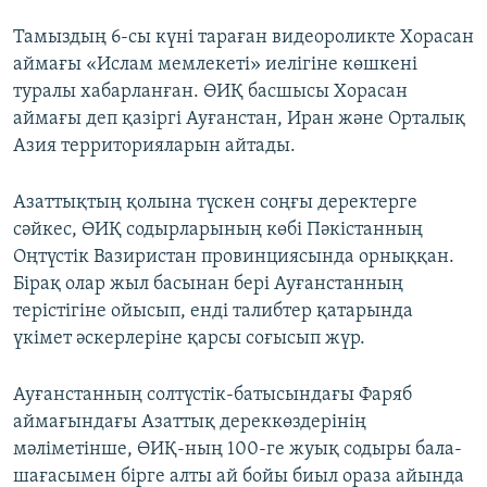
Тамыздың 6-сы күні тараған видеороликте Хорасан
аймағы «Ислам мемлекеті» иелігіне көшкені
туралы хабарланған. ӨИҚ басшысы Хорасан
аймағы деп қазіргі Ауғанстан, Иран және Орталық
Азия территорияларын айтады.
Азаттықтың қолына түскен соңғы деректерге
сәйкес, ӨИҚ содырларының көбі Пәкістанның
Оңтүстік Вазиристан провинциясында орныққан.
Бірақ олар жыл басынан бері Ауғанстанның
терістігіне ойысып, енді талибтер қатарында
үкімет әскерлеріне қарсы соғысып жүр.
Ауғанстанның солтүстік-батысындағы Фаряб
аймағындағы Азаттық дереккөздерінің
мәліметінше, ӨИҚ-ның 100-ге жуық содыры бала-
шағасымен бірге алты ай бойы биыл ораза айында