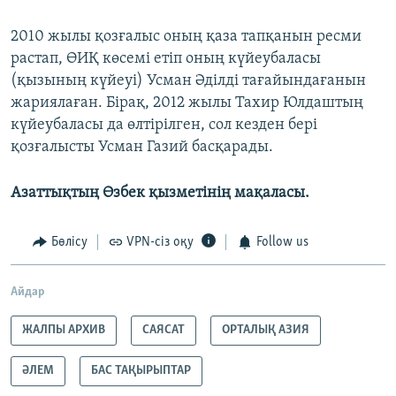
2010 жылы қозғалыс оның қаза тапқанын ресми
растап, ӨИҚ көсемі етіп оның күйеубаласы
(қызының күйеуі) Усман Әділді тағайындағанын
жариялаған. Бірақ, 2012 жылы Тахир Юлдаштың
күйеубаласы да өлтірілген, сол кезден бері
қозғалысты Усман Газий басқарады.
Азаттықтың Өзбек қызметінің мақаласы.
Бөлісу
VPN-сіз оқу
Follow us
Айдар
ЖАЛПЫ АРХИВ
САЯСАТ
ОРТАЛЫҚ АЗИЯ
ӘЛЕМ
БАС ТАҚЫРЫПТАР