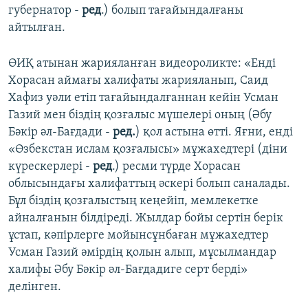
губернатор -
ред
.) болып тағайындалғаны
айтылған.
ӨИҚ атынан жарияланған видеороликте: «Енді
Хорасан аймағы халифаты жарияланып, Саид
Хафиз уәли етіп тағайындалғаннан кейін Усман
Газий мен біздің қозғалыс мүшелері оның (Әбу
Бәкір әл-Бағдади -
ред.
) қол астына өтті. Яғни, енді
«Өзбекстан ислам қозғалысы» мұжахедтері (діни
күрескерлері -
ред
.) ресми түрде Хорасан
облысындағы халифаттың әскері болып саналады.
Бұл біздің қозғалыстың кеңейіп, мемлекетке
айналғанын білдіреді. Жылдар бойы сертін берік
ұстап, кәпірлерге мойынсұнбаған мұжахедтер
Усман Газий әмірдің қолын алып, мұсылмандар
халифы Әбу Бәкір әл-Бағдадиге серт берді»
делінген.