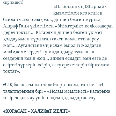
скриншот)
«Пәкістанның ISI арнайы
қызметімен кез келген
байланысты толық үз..., діннен безген муртад
Ашраф Ғани үкіметімен «бітімгерлік» келіссөздерді
дереу тоқтат..., Катардың діннен безген үкіметі
қолдауымен құрылған саяси комитетті дереу
жап..., Ауғанстанның ислам әмірлігі жолдаған
мәлімдемелердегі ауғандандыру, туысшыл
сөздердің көзін жой.., апиын өсімдігі мен өзге де
есірткі түрлерін өсіріп, сату әрекеттерін біржолата
тоқтат».
ӨИҚ басшысының талибтерге жолдаған негізгі
талаптарының бірі – «Ислам мемлекеті» қатарына
тезірек қосылу үшін нақты қадамдар жасау.
«ХОРАСАН – ХАЛИФАТ ИЕЛІГІ»