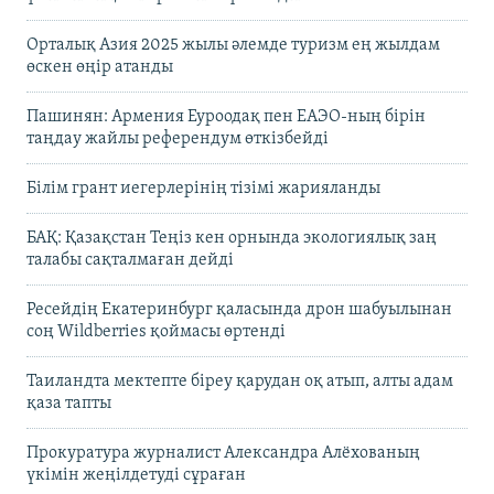
Орталық Азия 2025 жылы әлемде туризм ең жылдам
өскен өңір атанды
Пашинян: Армения Еуроодақ пен ЕАЭО-ның бірін
таңдау жайлы референдум өткізбейді
Білім грант иегерлерінің тізімі жарияланды
БАҚ: Қазақстан Теңіз кен орнында экологиялық заң
талабы сақталмаған дейді
Ресейдің Екатеринбург қаласында дрон шабуылынан
соң Wildberries қоймасы өртенді
Таиландта мектепте біреу қарудан оқ атып, алты адам
қаза тапты
Прокуратура журналист Александра Алёхованың
үкімін жеңілдетуді сұраған