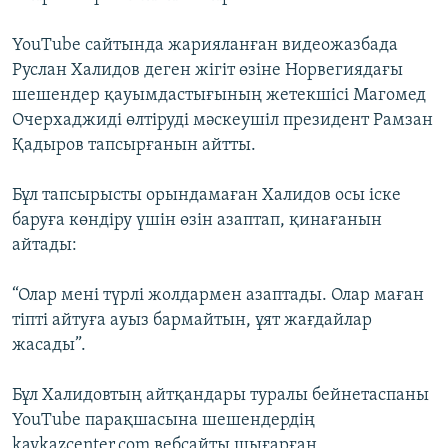
YouTube сайтында жарияланған видеожазбада
Руслан Халидов деген жігіт өзіне Норвегиядағы
шешендер қауымдастығының жетекшісі Магомед
Очерхаджиді өлтіруді мәскеушіл президент Рамзан
Қадыров тапсырғанын айтты.
Бұл тапсырысты орындамаған Халидов осы іске
баруға көндіру үшін өзін азаптап, қинағанын
айтады:
“Олар мені түрлі жолдармен азаптады. Олар маған
тіпті айтуға ауыз бармайтын, ұят жағдайлар
жасады”.
Бұл Халидовтың айтқандары туралы бейнетаспаны
YouTube парақшасына шешендердің
kavkazcenter.com вебсайты шығарған.