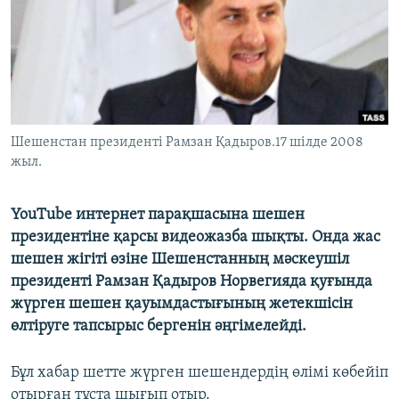
ЖАЗЫЛЫҢЫЗ
Басқа тілдерде
Шешенстан президенті Рамзан Қадыров.17 шілде 2008
жыл.
YouTube интернет парақшасына шешен
президентіне қарсы видеожазба шықты. Онда жас
шешен жігіті өзіне Шешенстанның мәскеушіл
президенті Рамзан Қадыров Норвегияда қуғында
жүрген шешен қауымдастығының жетекшісін
өлтіруге тапсырыс бергенін әңгімелейді.
Бұл хабар шетте жүрген шешендердің өлімі көбейіп
отырған тұста шығып отыр.