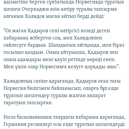
қызметіне берген сұхбатында Норвегияда тұратын
шешен Очерхаджи өзін өлтіру туралы тапсырма
алғанын Халидов маған айтып берді дейді:
“Ол маған Қадыров сені өлтіргісі келеді деген
хабарлама жіберген соң, мен Халидовпен
сөйлесуге бардым. Шындығын айтқанда, мен біраз
тосылып қалдым. Оның айтуынша, Қадыров пен
оның адамдары мені қауіп ретінде көреді екен.
Мен үшін олар Норвегияға келуге қорқады-мыс”.
Халидовтың сөзіне қарағанда, Қадыров оған тағы
Норвегия билігімен байланысып, оларға бұл елде
тұратын шешендер туралы жалған ақпарат
таратуын тапсырған.
Focus басылымының таяудағы хабарына қарағанда,
Германия ресмилері осы елде тұратын шешендерді