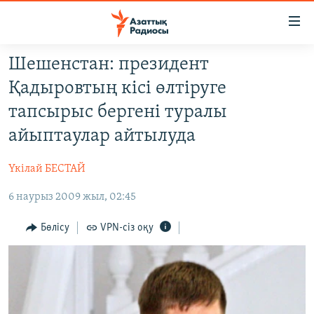
Accessibility
links
Skip
Шешенстан: президент
to
ЖАҢАЛЫҚТАР
Қадыровтың кісі өлтіруге
main
САЯСАТ
content
тапсырыс бергені туралы
AZATTYQTV
Skip
айыптаулар айтылуда
to
ҚАҢТАР ОҚИҒАСЫ
main
Үкілай БЕСТАЙ
АДАМ ҚҰҚЫҚТАРЫ
Navigation
Skip
6 наурыз 2009 жыл, 02:45
ӘЛЕУМЕТ
to
ӘЛЕМ
Бөлісу
VPN-сіз оқу
Search
АРНАЙЫ ЖОБАЛАР
Русский