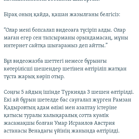
Бірақ оның қайда, қашан жазылғаны белгісіз:
“Олар мені бопсалап видеоаға түсіріп алды. Олар
маған егер сен тапсырманы орындамасаң, мұны
интернет сайтқа шығарамыз деп айтты.”
Бұл видеожазба шеттегі немесе бұрынғы
көтерілісші шешендер шетінен өлтіріліп жатқан
тұста жарық көріп отыр.
Соңғы 5 айдың ішінде Түркияда 3 шешен өлтірілді.
Екі ай бұрын шетелде бас сауғалап жүрген Рамзан
Қадыровтың адам өлімі мен азаптау істеріне
қатысы туралы халықаралық сотта куәлік
жасамақшы болған Умар Исраилов Австрия
астанасы Венадағы үйінің жанында өлтірілді.