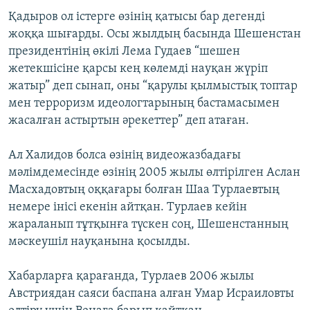
Қадыров ол істерге өзінің қатысы бар дегенді
жоққа шығарды. Осы жылдың басында Шешенстан
президентінің өкілі Лема Гудаев “шешен
жетекшісіне қарсы кең көлемді науқан жүріп
жатыр” деп сынап, оны “қарулы қылмыстық топтар
мен терроризм идеологтарының бастамасымен
жасалған астыртын әрекеттер” деп атаған.
Ал Халидов болса өзінің видеожазбадағы
мәлімдемесінде өзінің 2005 жылы өлтірілген Аслан
Масхадовтың оққағары болған Шаа Турлаевтың
немере інісі екенін айтқан. Турлаев кейін
жараланып тұтқынға түскен соң, Шешенстанның
мәскеушіл науқанына қосылды.
Хабарларға қарағанда, Турлаев 2006 жылы
Австриядан саяси баспана алған Умар Исраиловты