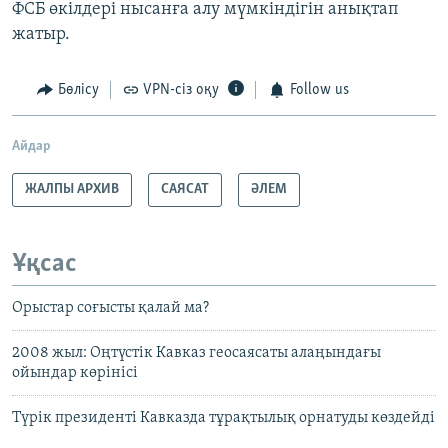
ФСБ өкілдері нысанға алу мүмкіндігін анықтап
жатыр.
Бөлісу
VPN-сіз оқу
Follow us
Айдар
ЖАЛПЫ АРХИВ
САЯСАТ
ӘЛЕМ
Ұқсас
Орыстар соғысты қалай ма?
2008 жыл: Оңтүстік Кавказ геосаясаты алаңындағы
ойындар көрінісі
Түрік президенті Кавказда тұрақтылық орнатуды көздейді