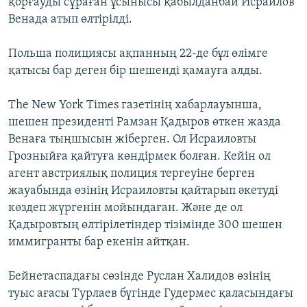
қорғауды сұраған ұсынысы қабылданбай Исраилов
Венада атып өлтірілді.
Польша полициясы ақпанның 22-де бұл өлімге
қатысы бар деген бір шешенді қамауға алды.
The New York Times газетінің хабарлауынша,
шешен президенті Рамзан Қадыров өткен жазда
Венаға тыңшысын жіберген. Ол Исраиловты
Грозныйға қайтуға көндірмек болған. Кейін ол
агент австриялық полиция тергеуіне берген
жауабында өзінің Исраиловты қайтарып әкетуді
көздеп жүргенін мойындаған. Және де ол
Қадыровтың өлтірілетіндер тізімінде 300 шешен
иммигранты бар екенін айтқан.
Бейнетаспадағы сөзінде Руслан Халидов өзінің
туыс ағасы Турлаев бүгінде Гудермес қаласындағы