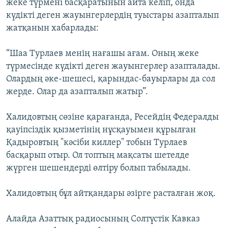
жеке түрмені басқаратынын айта келіп, онда
күдікті деген жауынгерлердің туыстары азапталып
жатқанын хабарлады:
“Шаа Турлаев менің нағашы ағам. Оның жеке
түрмесінде күдікті деген жауынгерлер азапталады.
Олардың әке-шешесі, қарындас-бауырлары да сол
жерде. Олар да азапталып жатыр”.
Халидовтың сөзіне қарағанда, Ресейдің Федералды
қауіпсіздік қызметінің нұсқауымен құрылған
Қадыровтың "кәсіби киллер" тобын Турлаев
басқарып отыр. Ол топтың мақсаты шетелде
жүрген шешендерді өлтіру болып табылады.
Халидовтың бұл айтқандары әзірге расталған жоқ.
Алайда Азаттық радиосының Солтүстік Кавказ