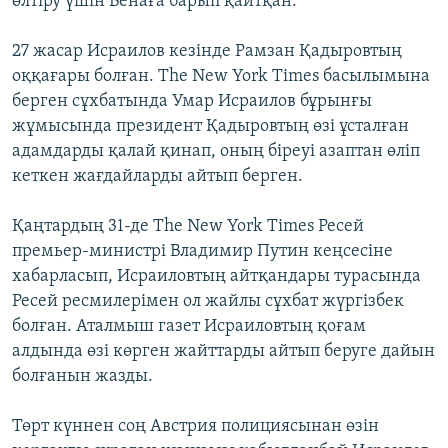
өлтіру үшін Венаға барып қайтқан.
27 жасар Исраилов кезінде Рамзан Қадыровтың
оққағары болған. The New York Times басылымына
берген сұхбатында Умар Исраилов бұрынғы
жұмысында президент Қадыровтың өзі ұсталған
адамдарды қалай қинап, оның біреуі азаптан өліп
кеткен жағдайларды айтып берген.
Қаңтардың 31-де The New York Times Ресей
премьер-министрі Владимир Путин кеңсесіне
хабарласып, Исраиловтың айтқандары турасында
Ресей ресмилерімен ол жайлы сұхбат жүргізбек
болған. Аталмыш газет Исраиловтың қоғам
алдында өзі көрген жайттарды айтып беруге дайын
болғанын жазды.
Төрт күннен соң Австрия полициясынан өзін