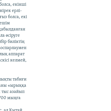
болса, екінші
інірек ерлі-
ыз болса, екі
шешім
қабылданған
ла өсіруге
ібір биліктің
жоспарлаумен
лық аппарат
кісі келмей,
алықты табиғи
саны «ырыққа
 тыс азайып
 700 мыңға
, ал Қытай