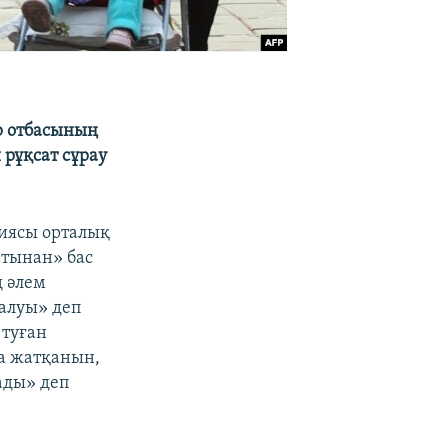
р отбасының
и рұқсат сұрау
иясы орталық
атынан» бас
ң әлем
талуы» деп
 туған
а жатқанын,
ады» деп