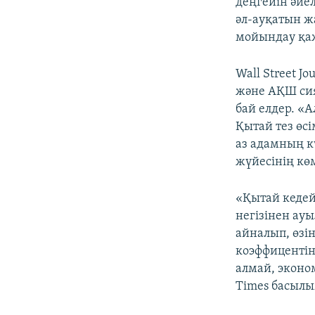
деңгейін әйе
әл-ауқатын ж
мойындау қаж
Wall Street 
және АҚШ сияқ
бай елдер. «
Қытай тез өс
аз адамның 
жүйесінің көм
«Қытай кедей
негізінен ау
айналып, өзі
коэффицентін
алмай, эконо
Times басыл