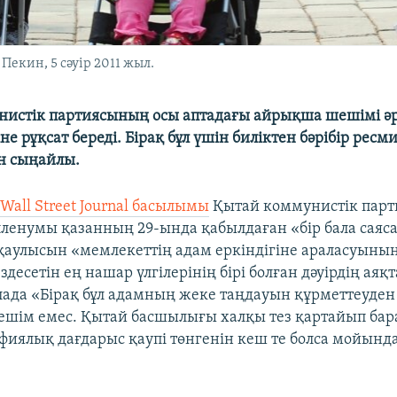
екин, 5 сәуір 2011 жыл.
нистік партиясының осы аптадағы айрықша шешімі ә
іне рұқсат береді. Бірақ бұл үшін биліктен бәрібір ресм
н сыңайлы.
ң
Wall Street Journal басылымы
Қытай коммунистік парт
пленумы қазанның 29-ында қабылдаған «бір бала саяс
қаулысын «мемлекеттің адам еркіндігіне араласуыны
десетін ең нашар үлгілерінің бірі болған дәуірдің аяқ
лада «Бірақ бұл адамның жеке таңдауын құрметтеуден
ешім емес. Қытай басшылығы халқы тез қартайып бар
фиялық дағдарыс қаупі төнгенін кеш те болса мойынд