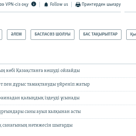
VPN-сіз оқу
Follow us
Принтерден шығару
ӘЛЕМ
БАСПАСӨЗ ШОЛУЫ
БАС ТАҚЫРЫПТАР
Қы
ң көбі Қазақстанға көшуді ойлайды
т пен дұрыс тамақтануды үйреніп жатыр
раинадан қалыңдық іздеуді ұсынады
ұрғындары саны ауыл халқынан асты
қ санағының нәтижесін шығарды