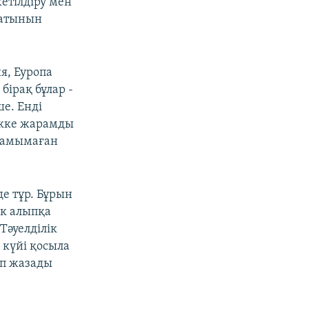
етілдіру мен
латынын
я, Еуропа
бірақ бұлар -
е. Енді
екке жарамды
дамымаған
е тұр. Бұрын
ік алыпқа
Тәуелділік
 күйі қосыла
еп жазады