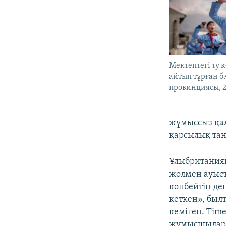
Мектептегі ту к
айтып тұрған б
провинциясы, 2
жұмыссыз қал
қарсылық таны
Ұлыбритани
жолмен ауыст
көнбейтін де
кеткен», был
кеміген. Tim
жұмысшыларды