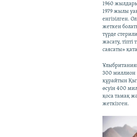
1960 жылдары
1979 жылы уақ
енгізілген. О
жеткен болаты
түрде стерили
жасату, тіпті
саясаты» қат
Ұлыбритани
300 миллион 
құрайтын Қыт
өсуін 400 ми
қоса тамақ ж
жеткізген.