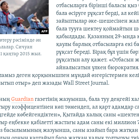
отбасыларға бірінші баласы қыз 
бала өсіруге рұқсат берді, ал кей
зайыптылар әке-шешесінен жалғ
бала тууға шектеу қоймайтын 
қабылдады. Қазанның 29-ында 
өтеру рәсімінде ән
қаулы барлық отбасыларға екі ба
алалар. Сичуан
рұқсат береді. Бірақ бұл үшін бәр
1 қаңтар 2015 жыл.
рұқсатын алу қажет. «Отбасын 
айналысатын үлкен бюрократия
амыз деген қорқынышпен мұндай өзгерістермен келіс
тып отыр» деп жазады Wall Street Journal.
яның
Guardian
газетінің жазуынша, бала туу деңгейі х
ыру коэффицентінен көп төмендеп, ал қарт адамдар 
ңгейде көбейгендіктен», Қытайда халық саны «шектен
тыр еңбекке қабілетті жастағы адам саны екі миллион
es басылымының жазуынша, саны азайып бара жатқан
ң орнын қартайып бара жатқан халық толтыруы тиіс