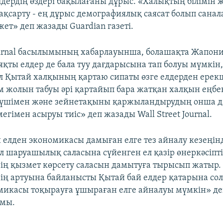
лдердің өздері бақылағаны дұрыс. «Халықтың білімін ж
ақсарту - ең дұрыс демографиялық саясат болып сана
ет» деп жазады Guardian газеті.
Journal басылымының хабарлауынша, болашақта Жапони
ты елдер де бала туу дағдарысына тап болуы мүмкін, 
Ал Қытай халқының қартаю сипаты өзге елдерден ерекш
ім жолын табуы әрі қартайып бара жатқан халқын еңб
күшімен және зейнетақыны қаржыландырудың онша 
егімен асыруы тиіс» деп жазады Wall Street Journal.
 елден экономикасы дамыған елге тез айналу кезеңінд
ыл шаруашылық саласына сүйенген ел қазір өнеркәсіпт
нің қызмет көрсету саласын дамытуға тырысып жатыр. 
ің артуына байланысты Қытай бай елдер қатарына сол
микасы тоқырауға ұшыраған елге айналуы мүмкін» д
ымы.