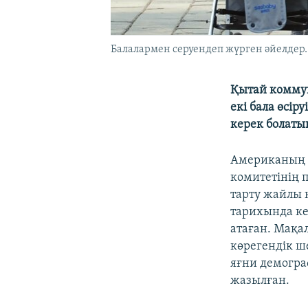
Балалармен серуендеп жүрген әйелдер. П
Қытай комму
екі бала өсіру
керек болаты
Американы
комитетінің 
тарту жайлы 
тарихында кез
атаған. Мақа
көрегендік ш
яғни демогра
жазылған.