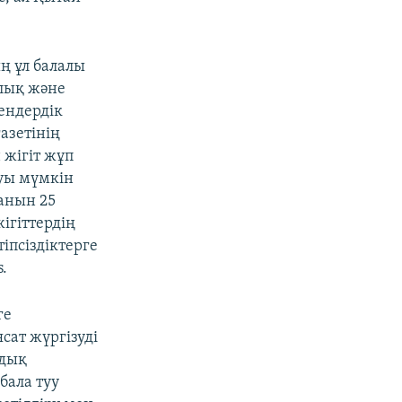
ң ұл балалы
лық және
ендердік
азетінің
 жігіт жұп
луы мүмкін
анын 25
ігіттердің
іпсіздіктерге
.
ге
сат жүргізуді
ндық
бала туу