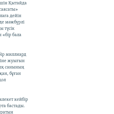
үшін Қытайда
 саясаты»
алаға дейін
лде мәжбүрлі
ы түсік
н «бір бала
бір миллиард
гіне жуығын
лық санының
қан, бұған
қол
лекет кейбір
рта бастады.
ұратын