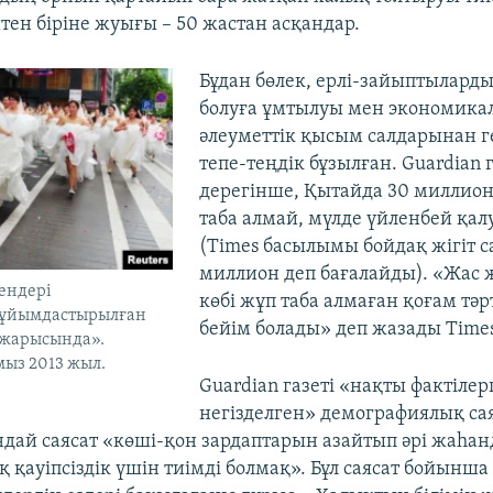
ен біріне жуығы – 50 жастан асқандар.
Бұдан бөлек, ерлі-зайыптыларды
болуға ұмтылуы мен экономика
әлеуметтік қысым салдарынан г
тепе-теңдік бұзылған. Guardian г
дерегінше, Қытайда 30 миллион
таба алмай, мүлде үйленбей қа
(Times басылымы бойдақ жігіт с
миллион деп бағалайды). «Жас ж
ендері
көбі жұп таба алмаған қоғам тәрт
 ұйымдастырылған
бейім болады» деп жазады Times
жарысында».
мыз 2013 жыл.
Guardian газеті «нақты фактілер
негізделген» демографиялық сая
дай саясат «көші-қон зардаптарын азайтып әрі жаһа
қауіпсіздік үшін тиімді болмақ». Бұл саясат бойынша 