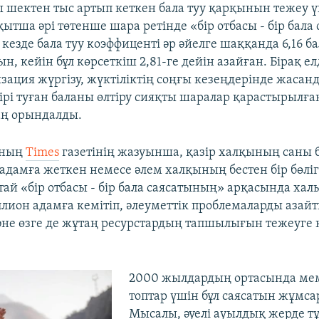
 шектен тыс артып кеткен бала туу қарқынын тежеу 
ытша әрі төтенше шара ретінде «бір отбасы - бір бала
л кезде бала туу коэффиценті әр әйелге шаққанда 6,16 б
н, кейін бұл көрсеткіш 2,81-ге дейін азайған. Бірақ е
зация жүргізу, жүктіліктің соңғы кезеңдерінде жасанд
 тірі туған баланы өлтіру сияқты шаралар қарастырылға
аң орындалды.
яның
Times
газетінің жазуынша, қазір халқының саны 
адамға жеткен немесе әлем халқының бестен бір бөлі
ай «бір отбасы - бір бала саясатының» арқасында ха
ллион адамға кемітіп, әлеуметтік проблемаларды азайт
әне өзге де жұтаң ресурстардың тапшылығын тежеуге 
2000 жылдардың ортасында мем
топтар үшін бұл саясатын жұмса
Мысалы, әуелі ауылдық жерде т