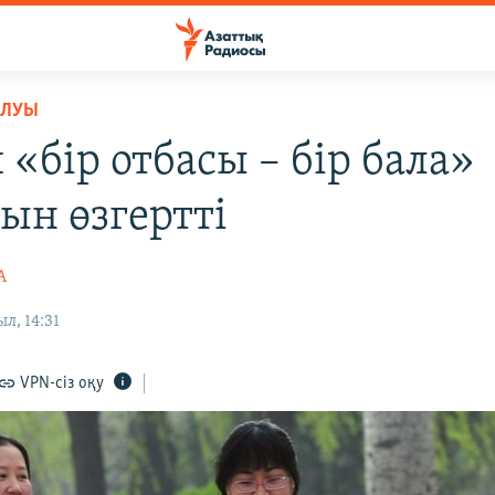
ОЛУЫ
«бір отбасы – бір бала»
ын өзгертті
А
л, 14:31
VPN-сіз оқу