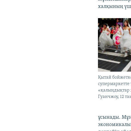
халқының үшт
Қытай бойжетк
супермаркетте
«қалыңдықтар 
Гуанчжоу, 12 та
ұсынады. Мұн
экономикалық 