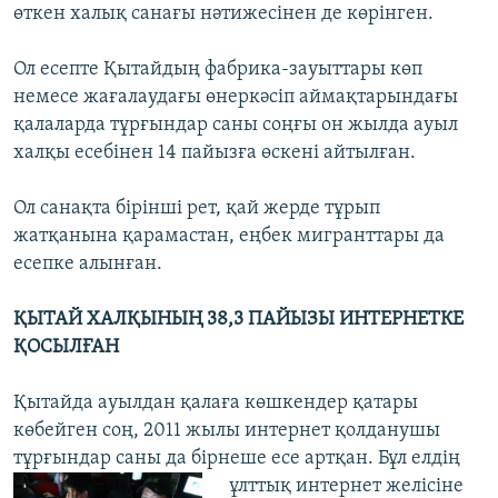
өткен халық санағы нәтижесінен де көрінген.
Ол есепте Қытайдың фабрика-зауыттары көп
немесе жағалаудағы өнеркәсіп аймақтарындағы
қалаларда тұрғындар саны соңғы он жылда ауыл
халқы есебінен 14 пайызға өскені айтылған.
Ол санақта бірінші рет, қай жерде тұрып
жатқанына қарамастан, еңбек мигранттары да
есепке алынған.
ҚЫТАЙ ХАЛҚЫНЫҢ 38,3 ПАЙЫЗЫ ИНТЕРНЕТКЕ
ҚОСЫЛҒАН
Қытайда ауылдан қалаға көшкендер қатары
көбейген соң, 2011 жылы интернет қолданушы
тұрғындар саны да бірнеше есе артқан. Бұл елдің
ұлттық интернет
желісіне