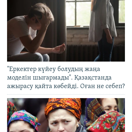
"Еркектер күйеу болудың жаңа
моделін шығармады". Қазақстанда
ажырасу қайта көбейді. Оған не себеп?