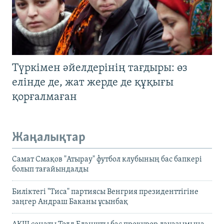
Түркімен әйелдерінің тағдыры: өз
елінде де, жат жерде де құқығы
қорғалмаған
Жаңалықтар
Самат Смақов "Атырау" футбол клубының бас бапкері
болып тағайындалды
Биліктегі "Тиса" партиясы Венгрия президенттігіне
заңгер Андраш Баканы ұсынбақ