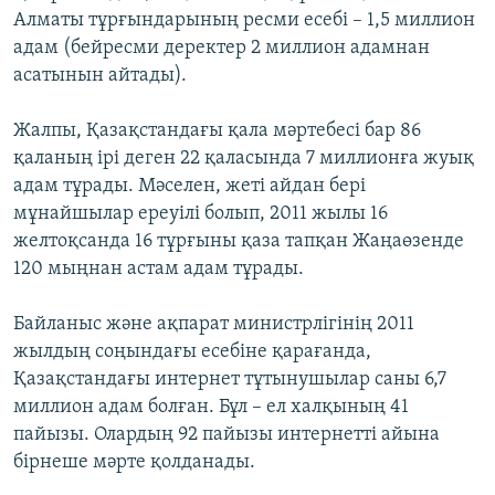
Алматы тұрғындарының ресми есебі – 1,5 миллион
адам (бейресми деректер 2 миллион адамнан
асатынын айтады).
Жалпы, Қазақстандағы қала мәртебесі бар 86
қаланың ірі деген 22 қаласында 7 миллионға жуық
адам тұрады. Мәселен, жеті айдан бері
мұнайшылар ереуілі болып, 2011 жылы 16
желтоқсанда 16 тұрғыны қаза тапқан Жаңаөзенде
120 мыңнан астам адам тұрады.
Байланыс және ақпарат министрлігінің 2011
жылдың соңындағы есебіне қарағанда,
Қазақстандағы интернет тұтынушылар саны 6,7
миллион адам болған. Бұл – ел халқының 41
пайызы. Олардың 92 пайызы интернетті айына
бірнеше мәрте қолданады.