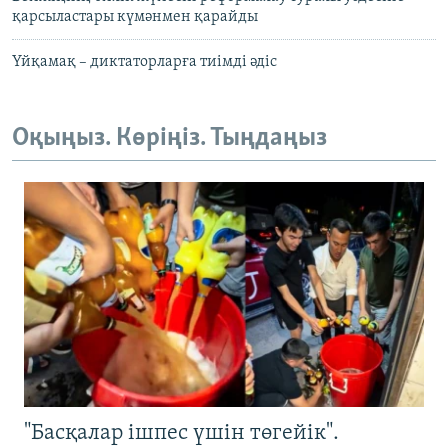
қарсыластары күмәнмен қарайды
Үйқамақ – диктаторларға тиімді әдіс
Оқыңыз. Көріңіз. Тыңдаңыз
"Басқалар ішпес үшін төгейік".