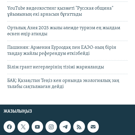
YouTube видеохостинг қызметі "Русская община"
ұйымының екі арнасын бұғаттады
Орталық Азия 2025 жылы әлемде туризм ең жылдам
өскен өңір атанды
Пашинян: Армения Еуроодақ пен ЕАЭО-ның бірін
таңдау жайлы референдум өткізбейді
Білім грант иегерлерінің тізімі жарияланды
БАҚ: Қазақстан Теңіз кен орнында экологиялық заң
талабы сақталмаған дейді
ЖАЗЫЛЫҢЫЗ