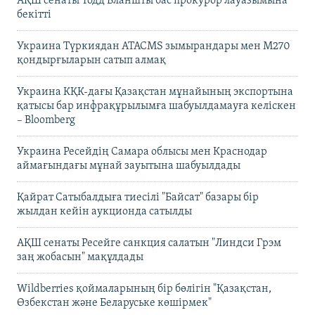
АҚШ сенаты Тодд Бланшты бас прокурор лауазымына
бекітті
Украина Түркиядан ATACMS зымырандары мен M270
қондырғыларын сатып алмақ
Украина КҚК-дағы Қазақстан мұнайының экспортына
қатысы бар инфрақұрылымға шабуылдамауға келіскен
– Bloomberg
Украина Ресейдің Самара облысы мен Краснодар
аймағындағы мұнай зауытына шабуылдады
Қайрат Сатыбалдыға тиесілі "Байсат" базары бір
жылдан кейін аукционда сатылды
АҚШ сенаты Ресейге санкция салатын "Линдси Грэм
заң жобасын" мақұлдады
Wildberries қоймаларының бір бөлігін "Қазақстан,
Өзбекстан және Беларуське көшірмек"