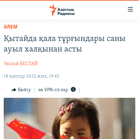
Accessibility
links
Skip
ӘЛЕМ
to
ЖАҢАЛЫҚТАР
Қытайда қала тұрғындары саны
main
САЯСАТ
content
ауыл халқынан асты
AZATTYQTV
Skip
to
Үкілай БЕСТАЙ
ҚАҢТАР ОҚИҒАСЫ
main
18 қаңтар 2012 жыл, 19:43
АДАМ ҚҰҚЫҚТАРЫ
Navigation
Skip
ӘЛЕУМЕТ
Бөлісу
VPN-сіз оқу
to
ӘЛЕМ
Search
АРНАЙЫ ЖОБАЛАР
Русский