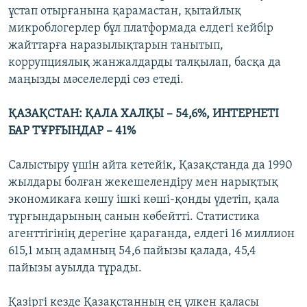
ұстап отырғанына қарамастан, қытайлық
микроблогерлер бұл платформада елдегі кейбір
жайттарға наразылықтарын танытып,
коррупциялық жанжалдарды талқылап, басқа да
маңызды мәселелерді сөз етеді.
ҚАЗАҚСТАН: ҚАЛА ХАЛҚЫ – 54,6%, ИНТЕРНЕТІ
БАР ТҰРҒЫНДАР – 41%
Салыстыру үшін айта кетейік, Қазақстанда да 1990
жылдары болған жекешелендіру мен нарықтық
экономикаға көшу ішкі көші-қонды үдетіп, қала
тұрғындарының санын көбейтті. Статистика
агенттігінің дерегіне қарағанда, елдегі 16 миллион
615,1 мың адамның 54,6 пайызы қалада, 45,4
пайызы ауылда тұрады.
Қазіргі кезде Қазақстанның ең үлкен қаласы