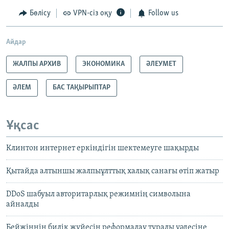
Бөлісу
VPN-сіз оқу
Follow us
Айдар
ЖАЛПЫ АРХИВ
ЭКОНОМИКА
ӘЛЕУМЕТ
ӘЛЕМ
БАС ТАҚЫРЫПТАР
Ұқсас
Клинтон интернет еркіндігін шектемеуге шақырды
Қытайда алтыншы жалпыұлттық халық санағы өтіп жатыр
DDoS шабуыл авторитарлық режимнің символына
айналды
Бейжіңнің билік жүйесін реформалау туралы уәдесіне