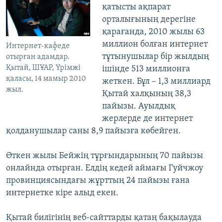
қатысты ақпарат
орталығының дерегіне
қарағанда, 2010 жылы 63
миллион болған интернет
Интернет-кафеде
тұтынушылар бір жылдың
отырған адамдар.
Қытай, ШҰАР, Үрімжі
ішінде 513 миллионға
қаласы, 14 мамыр 2010
жеткен. Бұл – 1,3 миллиард
жыл.
Қытай халқының 38,3
пайызы. Ауылдық
жерлерде де интернет
қолданушылар саны 8,9 пайызға көбейген.
Өткен жылы Бейжің тұрғындарының 70 пайызы
онлайнда отырған. Елдің кедей аймағы Гуйчжоу
провинциясындағы жұрттың 24 пайызы ғана
интернетке кіре алыд екен.
Қытай билігінің веб-сайттарды қатаң бақылауда