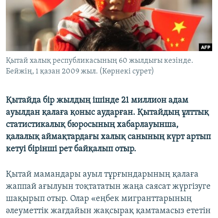
ЖАЗЫЛЫҢЫЗ
Басқа тілдерде
Қытай халық республикасының 60 жылдығы кезінде.
Бейжің, 1 қазан 2009 жыл. (Көрнекі сурет)
Қытайда бір жылдың ішінде 21 миллион адам
ауылдан қалаға қоныс аударған. Қытайдың ұлттық
статистикалық бюросының хабарлауынша,
қалалық аймақтардағы халық санының күрт артып
кетуі бірінші рет байқалып отыр.
Қытай мамандары ауыл тұрғындарының қалаға
жаппай ағылуын тоқтататын жаңа саясат жүргізуге
шақырып отыр. Олар «еңбек мигранттарының
әлеуметтік жағдайын жақсырақ қамтамасыз ететін