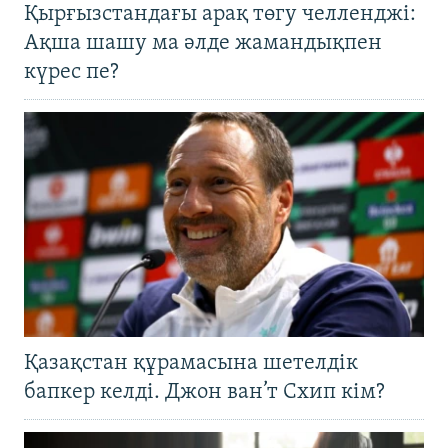
Қырғызстандағы арақ төгу челленджі:
Ақша шашу ма әлде жамандықпен
күрес пе?
Қазақстан құрамасына шетелдік
бапкер келді. Джон ван’т Схип кім?