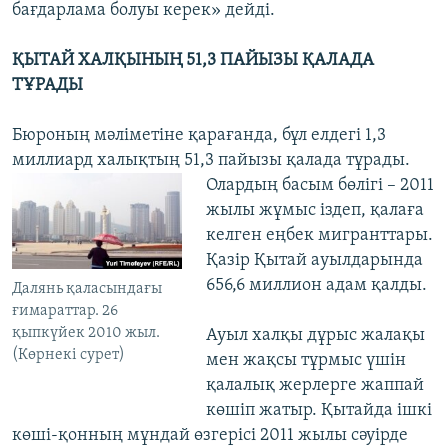
бағдарлама болуы керек» дейді.
ҚЫТАЙ ХАЛҚЫНЫҢ 51,3 ПАЙЫЗЫ ҚАЛАДА
ТҰРАДЫ
Бюроның мәліметіне қарағанда, бұл елдегі 1,3
миллиард халықтың 51,3 пайызы
қалада тұрады.
Олардың басым бөлігі – 2011
жылы жұмыс іздеп, қалаға
келген еңбек мигранттары.
Қазір Қытай ауылдарында
656,6 миллион адам қалды.
Далянь қаласындағы
ғимараттар. 26
қыпкүйек 2010 жыл.
Ауыл халқы дұрыс жалақы
(Көрнекі сурет)
мен жақсы тұрмыс үшін
қалалық жерлерге жаппай
көшіп жатыр. Қытайда ішкі
көші-қонның мұндай өзгерісі 2011 жылы сәуірде