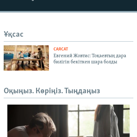
Ұқсас
САЯСАТ
Евгений Жовтис: Тоқаевтың дара
билігін бекіткен шара болды
Оқыңыз. Көріңіз. Тыңдаңыз