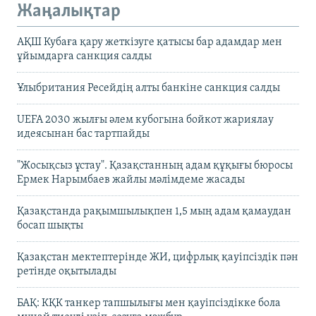
Жаңалықтар
АҚШ Кубаға қару жеткізуге қатысы бар адамдар мен
ұйымдарға санкция салды
Ұлыбритания Ресейдің алты банкіне санкция салды
UEFA 2030 жылғы әлем кубогына бойкот жариялау
идеясынан бас тартпайды
"Жосықсыз ұстау". Қазақстанның адам құқығы бюросы
Ермек Нарымбаев жайлы мәлімдеме жасады
Қазақстанда рақымшылықпен 1,5 мың адам қамаудан
босап шықты
Қазақстан мектептерінде ЖИ, цифрлық қауіпсіздік пән
ретінде оқытылады
БАҚ: КҚК танкер тапшылығы мен қауіпсіздікке бола