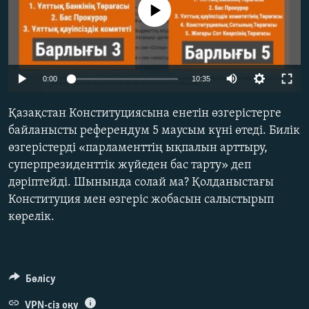
No media source currently available
ЖАЗЫЛЫҢЫЗ
Басқа тілдерде
Auto
0:00
10:35
240p
Қазақстан Конституциясына енетін өзгерістерге
360p
байланысты референдум 5 маусым күні өтеді. Билік
өзгерістерді «парламенттің ықпалын арттыру,
480p
Auto
240p
360p
480p
суперпрезиденттік жүйеден бас тарту» деп
720p
дәріптейді. Шынында солай ма? Қолданыстағы
720p
1080p
1080p
Конституция мен өзгеріс жобасын салыстырып
көрелік.
Бөлісу
VPN-сіз оқу