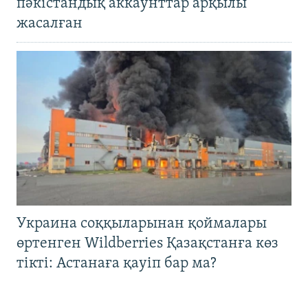
пәкістандық аккаунттар арқылы
жасалған
Украина соққыларынан қоймалары
өртенген Wildberries Қазақстанға көз
тікті: Астанаға қауіп бар ма?