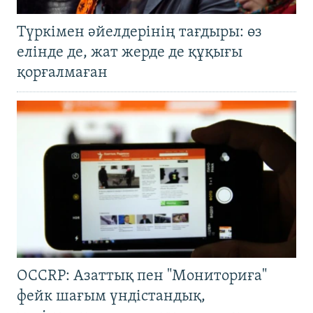
Түркімен әйелдерінің тағдыры: өз
елінде де, жат жерде де құқығы
қорғалмаған
OCCRP: Азаттық пен "Мониториға"
фейк шағым үндістандық,