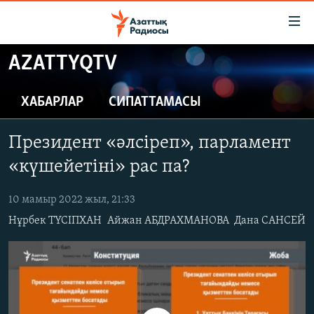
Accessibility
links
Skip
AZATTYQTV
to
ЖАҢАЛЫҚТАР
main
САЯСАТ
ХАБАРЛАР
СИПАТТАМАСЫ
content
AZATTYQTV
Skip
Президент «әлсіреп», парламент
to
ҚАҢТАР ОҚИҒАСЫ
main
«күшейетіні» рас па?
АДАМ ҚҰҚЫҚТАРЫ
Navigation
Skip
10 мамыр 2022 жыл, 21:33
ӘЛЕУМЕТ
to
Нұрбек ТҮСІПХАН
Айжан АБДРАХМАНОВА
Дана САНСЕЙ
ӘЛЕМ
Search
АРНАЙЫ ЖОБАЛАР
Русский