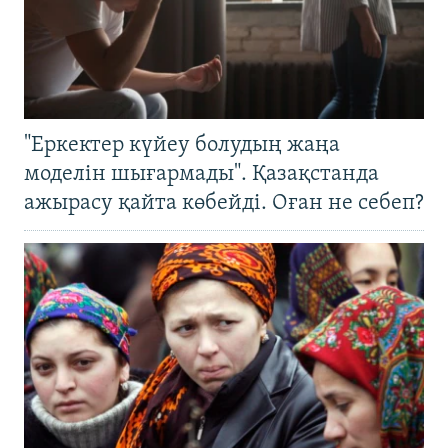
"Еркектер күйеу болудың жаңа
моделін шығармады". Қазақстанда
ажырасу қайта көбейді. Оған не себеп?