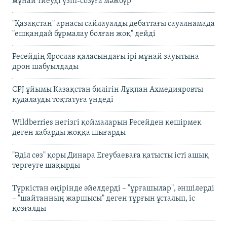
мұнай тиеуді үзіп-созуға мәжбүр
"Қазақстан" арнасы сайлауалды дебаттағы сауалнамада
"ешқандай бұрмалау болған жоқ" дейді
Ресейдің Ярослав қаласындағы ірі мұнай зауытына
дрон шабуылдады
CPJ ұйымы Қазақстан билігін Лұқпан Ахмедияровты
қудалауды тоқтатуға үндеді
Wildberries негізгі қоймаларын Ресейден көшірмек
деген хабарды жоққа шығарды
"Әділ сөз" қоры Динара Егеубаеваға қатысты істі ашық
тергеуге шақырды
Түркістан өңірінде әйелдерді – "ұрғашылар", әншілерді
– "шайтанның жаршысы" деген тұрғын ұсталып, іс
қозғалды