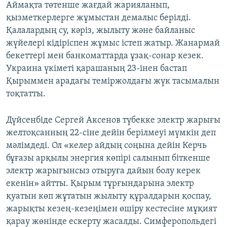
Аймақта төтенше жағдай жарияланып,
қызметкерлерге жұмыстан демалыс берілді.
Қалалардың су, кәріз, жылыту және байланыс
жүйелері кідіріспен жұмыс істеп жатыр. Жанармай
бекеттері мен банкоматтарда ұзақ-сонар кезек.
Украина үкіметі қарашаның 23-інен бастап
Қырыммен арадағы теміржолдағы жүк тасымалын
тоқтатты.
Дүйсенбіде Сергей Аксенов түбекке электр жарығы
желтоқсанның 22-сіне дейін берілмеуі мүмкін деп
мәлімдеді. Ол «келер айдың соңына дейін Керчь
бұғазы арқылы энергия көпірі салынып біткенше
электр жарығынсыз отыруға дайын болу керек
екенін» айтты. Қырым тұрғындарына электр
қуатын көп жұтатын жылыту құралдарын қоспау,
жарықты кезең-кезеңімен өшіру кестесіне мұқият
қарау жөнінде ескерту жасалды. Симферопольдегі