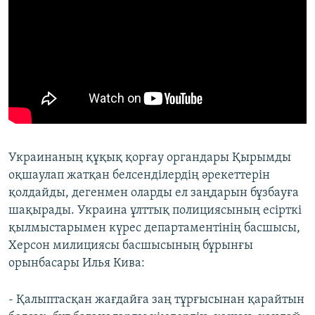
Украинаның құқық қорғау органдары Қырымды
оқшаулап жатқан белсенділердің әрекеттерін
қолдайды, дегенмен оларды ел заңдарын бұзбауға
шақырады. Украина ұлттық полициясының есірткі
қылмыстарымен күрес департаментінің басшысы,
Херсон милициясы басшысының бұрынғы
орынбасары Илья Кива:
- Қалыптасқан жағдайға заң тұрғысынан қарайтын