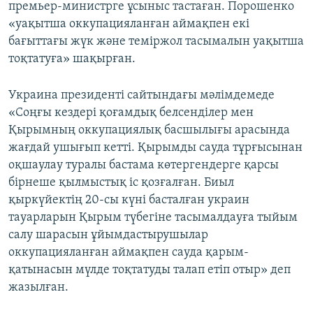
премьер-министрге ұсыныс тастаған. Порошенко
«уақытша оккупацияланған аймақпен екі
бағыттағы жүк және теміржол тасымалын уақытша
тоқтатуға» шақырған.
Украина президенті сайтындағы мәлімдемеде
«Соңғы кездері қоғамдық белсенділер мен
Қырымның оккупациялық басшылығы арасында
жағдай ушығып кетті. Қырымды сауда тұрғысынан
оқшаулау туралы бастама көтергендерге қарсы
бірнеше қылмыстық іс қозғалған. Биыл
қыркүйектің 20-сы күні басталған украин
тауарларын Қырым түбегіне тасымалдауға тыйым
салу шарасын ұйымдастырушылар
оккупацияланған аймақпен сауда қарым-
қатынасын мүлде тоқтатуды талап етіп отыр» деп
жазылған.