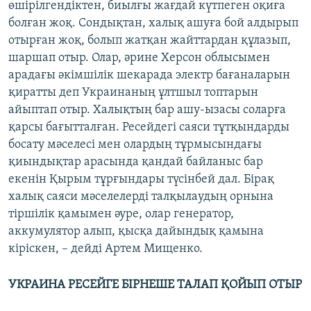
өшірілгендіктен, биылғы жағдай күтпеген оқиға
болған жоқ. Сондықтан, халық ашуға бой алдырып
отырған жоқ, болып жатқан жайттардан құлазып,
шаршап отыр. Олар, әрине Херсон облысымен
арадағы әкімшілік шекарада электр бағаналарын
қиратты деп Украинаның ұлтшыл топтарын
айыптап отыр. Халықтың бар ашу-ызасы соларға
қарсы бағытталған. Ресейдегі саяси тұтқындарды
босату мәселесі мен олардың тұрмысындағы
қиындықтар арасында қандай байланыс бар
екенін Қырым тұрғындары түсінбей дал. Бірақ
халық саяси мәселелерді талқылаудың орнына
тіршілік қамымен әуре, олар генератор,
аккумулятор алып, қысқа дайындық қамына
кіріскен, – дейді Артем Мищенко.
УКРАИНА РЕСЕЙГЕ БІРНЕШЕ ТАЛАП ҚОЙЫП ОТЫР