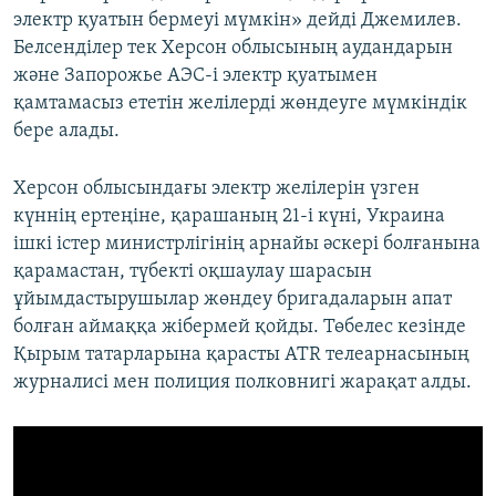
электр қуатын бермеуі мүмкін» дейді Джемилев.
Белсенділер тек Херсон облысының аудандарын
және Запорожье АЭС-і электр қуатымен
қамтамасыз ететін желілерді жөндеуге мүмкіндік
бере алады.
​Херсон облысындағы электр желілерін үзген
күннің ертеңіне, қарашаның ​21-і күні, Украина
ішкі істер министрлігінің арнайы әскері болғанына
қарамастан, түбекті оқшаулау шарасын
ұйымдастырушылар жөндеу бригадаларын апат
болған аймаққа жібермей қойды. Төбелес кезінде
Қырым татарларына қарасты ATR телеарнасының
журналисі мен полиция полковнигі жарақат алды.