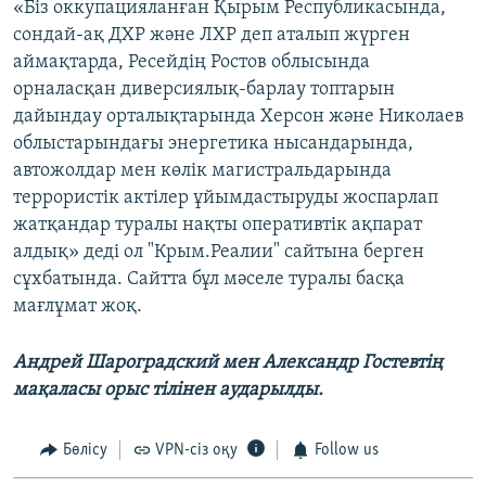
«Біз оккупацияланған Қырым Республикасында,
сондай-ақ ДХР және ЛХР деп аталып жүрген
аймақтарда, Ресейдің Ростов облысында
орналасқан диверсиялық-барлау топтарын
дайындау орталықтарында Херсон және Николаев
облыстарындағы энергетика нысандарында,
автожолдар мен көлік магистральдарында
террористік актілер ұйымдастыруды жоспарлап
жатқандар туралы нақты оперативтік ақпарат
алдық» деді ол "Крым.Реалии" сайтына берген
сұхбатында. Сайтта бұл мәселе туралы басқа
мағлұмат жоқ.
Андрей Шароградский мен Александр Гостевтің
мақаласы орыс тілінен аударылды.
Бөлісу
VPN-сіз оқу
Follow us