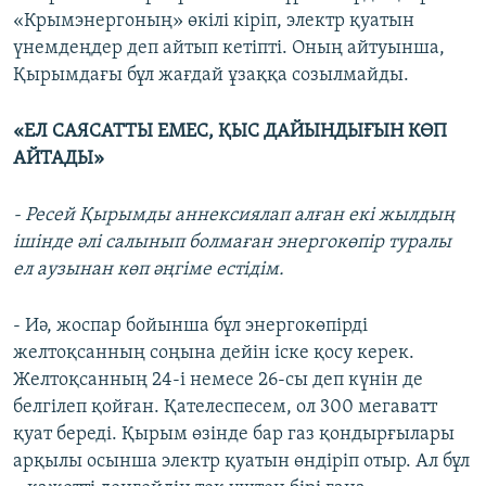
«Крымэнергоның» өкілі кіріп, электр қуатын
үнемдеңдер деп айтып кетіпті. Оның айтуынша,
Қырымдағы бұл жағдай ұзаққа созылмайды.
«ЕЛ САЯСАТТЫ ЕМЕС, ҚЫС ДАЙЫНДЫҒЫН КӨП
АЙТАДЫ»
- Ресей Қырымды аннексиялап алған екі жылдың
ішінде әлі салынып болмаған энергокөпір туралы
ел аузынан көп әңгіме естідім.
- Иә, жоспар бойынша бұл энергокөпірді
желтоқсанның соңына дейін іске қосу керек.
Желтоқсанның 24-і немесе 26-сы деп күнін де
белгілеп қойған. Қателеспесем, ол 300 мегаватт
қуат береді. Қырым өзінде бар газ қондырғылары
арқылы осынша электр қуатын өндіріп отыр. Ал бұл