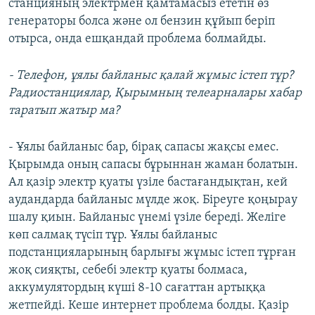
станцияның электрмен қамтамасыз ететін өз
генераторы болса және ол бензин құйып беріп
отырса, онда ешқандай проблема болмайды.
- Телефон, ұялы байланыс қалай жұмыс істеп тұр?
Радиостанциялар, Қырымның телеарналары хабар
таратып жатыр ма?
- Ұялы байланыс бар, бірақ сапасы жақсы емес.
Қырымда оның сапасы бұрыннан жаман болатын.
Ал қазір электр қуаты үзіле бастағандықтан, кей
аудандарда байланыс мүлде жоқ. Біреуге қоңырау
шалу қиын. Байланыс үнемі үзіле береді. Желіге
көп салмақ түсіп тұр. Ұялы байланыс
подстанцияларының барлығы жұмыс істеп тұрған
жоқ сияқты, себебі электр қуаты болмаса,
аккумулятордың күші 8-10 сағаттан артыққа
жетпейді. Кеше интернет проблема болды. Қазір