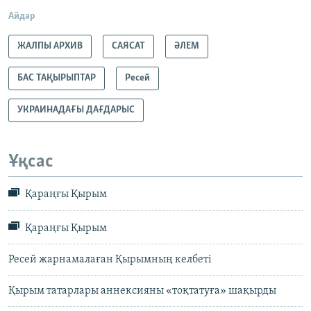
Айдар
ЖАЛПЫ АРХИВ
САЯСАТ
ӘЛЕМ
БАС ТАҚЫРЫПТАР
Ресей
УКРАИНАДАҒЫ ДАҒДАРЫС
Ұқсас
Қараңғы Қырым
Қараңғы Қырым
Ресей жарнамалаған Қырымның келбеті
Қырым татарлары аннексияны «тоқтатуға» шақырды