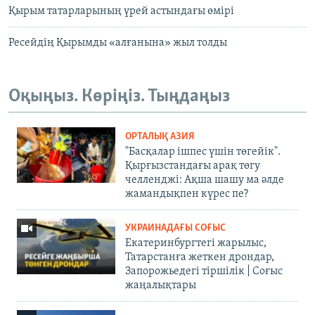
Қырым татарларының үрей астындағы өмірі
Ресейдің Қырымды «алғанына» жыл толды
Оқыңыз. Көріңіз. Тыңдаңыз
ОРТАЛЫҚ АЗИЯ
"Басқалар ішпес үшін төгейік".
Қырғызстандағы арақ төгу
челленджі: Ақша шашу ма әлде
жамандықпен күрес пе?
УКРАИНАДАҒЫ СОҒЫС
Екатеринбургтегі жарылыс,
Татарстанға жеткен дрондар,
Запорожьедегі тіршілік | Cоғыс
жаңалықтары