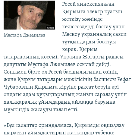
Ресей аннексиялаған
Қырымға электр қуатын
жеткізу жөнінде
келіссөздерді бастау үшін
Мәскеу украиналық саяси
Мұстафа Джемилев
тұтқындарды босатуы
керек. Қырым
татарларының көсемі, Украина Жоғарғы радасы
депутаты Мұстафа Джемилев осылай дейді.
Сонымен бірге ол Ресей басшылығынан өзінің
және Қырым татарлары мәжілісінің басшысы Рефат
Чубаровтың Қырымға кіруіне рұқсат беруін әрі
ондағы адам құқықтарының жайын саралау үшін
халықаралық ұйымдардың аймаққа баруына
мүмкіндік жасауды талап етті.
«​Бұл талаптар орындалмаса, Қырымды оқшаулау
шарасын ұйымдастырып жатқандар түбекке