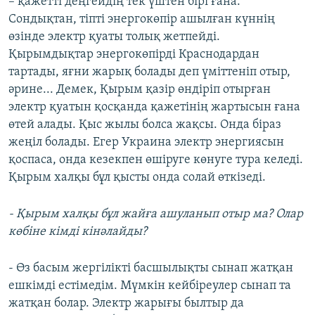
– қажетті деңгейдің тек үштен бірі ғана.
Сондықтан, тіпті энергокөпір ашылған күннің
өзінде электр қуаты толық жетпейді.
Қырымдықтар энергокөпірді Краснодардан
тартады, яғни жарық болады деп үміттеніп отыр,
әрине... Демек, Қырым қазір өндіріп отырған
электр қуатын қосқанда қажетінің жартысын ғана
өтей алады. Қыс жылы болса жақсы. Онда біраз
жеңіл болады. Егер Украина электр энергиясын
қоспаса, онда кезекпен өшіруге көнуге тура келеді.
Қырым халқы бұл қысты онда солай өткізеді.
- Қырым халқы бұл жайға ашуланып отыр ма? Олар
көбіне кімді кінәлайды?
- Өз басым жергілікті басшылықты сынап жатқан
ешкімді естімедім. Мүмкін кейбіреулер сынап та
жатқан болар. Электр жарығы былтыр да