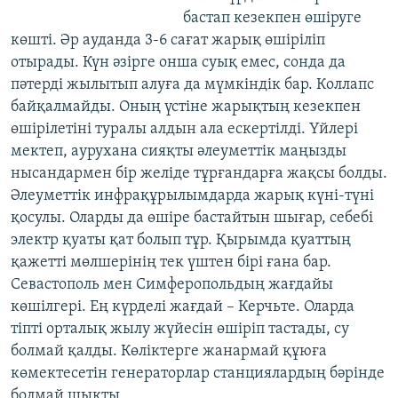
бастап кезекпен өшіруге
көшті. Әр ауданда 3-6 сағат жарық өшіріліп
отырады. Күн әзірге онша суық емес, сонда да
пәтерді жылытып алуға да мүмкіндік бар. Коллапс
байқалмайды. Оның үстіне жарықтың кезекпен
өшірілетіні туралы алдын ала ескертілді. Үйлері
мектеп, аурухана сияқты әлеуметтік маңызды
нысандармен бір желіде тұрғандарға жақсы болды.
Әлеуметтік инфрақұрылымдарда жарық күні-түні
қосулы. Оларды да өшіре бастайтын шығар, себебі
электр қуаты қат болып тұр. Қырымда қуаттың
қажетті мөлшерінің тек үштен бірі ғана бар.
Севастополь мен Симферопольдың жағдайы
көшілгері. Ең күрделі жағдай – Керчьте. Оларда
тіпті орталық жылу жүйесін өшіріп тастады, су
болмай қалды. Көліктерге жанармай құюға
көмектесетін генераторлар станциялардың бәрінде
болмай шықты.