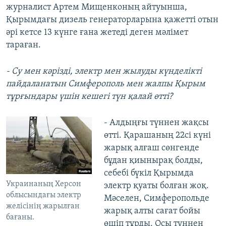
журналист Артем Мищенконың айтуынша,
Қырымдағы дизель генераторларына қажетті отын
әрі кетсе 13 күнге ғана жетеді деген мәлімет
тараған.
- Су мен кәрізді, электр мен жылуды күнделікті
пайдаланатын Симферополь мен жалпы Қырым
тұрғындары үшін кешегі түн қалай өтті?
- Алдыңғы түннен жақсы
өтті. Қарашаның 22сі күні
жарық алғаш сөнгенде
бұдан қиынырақ болды,
себебі бүкіл Қырымда
Украинаның Херсон
электр қуаты болған жоқ.
облысындағы электр
Мәселен, Симферопольде
желісінің жарылған
жарық алты сағат бойы
бағаны.
өшіп тұрды. Осы түннен