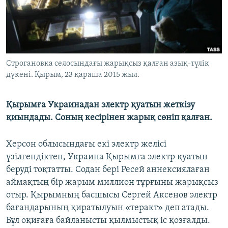
ЖАЗЫЛЫҢЫЗ
Басқа тілдерде
Строгановка селосындағы жарықсыз қалған азық-түлік
дүкені. Қырым, 23 қараша 2015 жыл.
Қырымға Украинадан электр қуатын жеткізу
қиындады. Соның кесірінен жарық сөніп қалған.
Херсон облысындағы екі электр желісі
үзілгендіктен, Украина Қырымға электр қуатын
беруді тоқтатты. Содан бері Ресей аннексиялаған
аймақтың бір жарым миллион тұрғыны жарықсыз
отыр. Қырымның басшысы Сергей Аксенов электр
бағандарының қиратылуын «теракт» деп атады.
Бұл оқиғаға байланысты қылмыстық іс қозғалды.