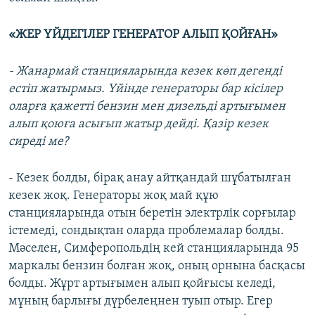
«ЖЕР ҮЙДЕГІЛЕР ГЕНЕРАТОР АЛЫП ҚОЙҒАН»
- Жанармай станцияларында кезек көп дегенді
естіп жатырмыз. Үйінде генераторы бар кісілер
оларға қажетті бензин мен дизельді артығымен
алып қоюға асығып жатыр дейді. Қазір кезек
сиреді ме?
- Кезек болды, бірақ анау айтқандай шұбатылған
кезек жоқ. Генераторы жоқ май құю
станцияларында отын беретін электрлік сорғылар
істемеді, сондықтан оларда проблемалар болды.
Мәселен, Симферопольдің кей станцияларында 95
маркалы бензин болған жоқ, оның орнына басқасы
болды. Жұрт артығымен алып қойғысы келеді,
мұның барлығы дүрбелеңнен туып отыр. Егер