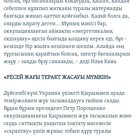
болсақ, бұл бағаналарды кімдердің, қашан, қандай
себеппен құлатып жатқаны туралы материалды
баяғыда жинап-қаттап қойғанбыз. Қалай болса да,
оларды қирату деген... Мұның мәнісі бар,
оккупацияланған аймақты «энергетикалық
оқшаулау» әдісін баяғыда қолдану керек еді, бұл –
кемінде бір жылға кешіккен шешім. Алайда заң
тұрғысынан қарайтын болсақ, электр бағаналарын
жару – заңды бұзу саналады, – деді Илья Кива.
«РЕСЕЙ ЖАҒЫ ТЕРАКТ ЖАСАУЫ МҮМКІН»
Дүйсенбі күні Украина үкіметі Қырыммен арада
теміржолмен жүк тасымалдауға тыйым салды.
Бұдан бұрын президент Петр Порошенко
оккупацияланған Қырыммен жүк тасымалын және
сауда-саттықты уақытша тоқтату мәселесін
«сараптау» үшін жұмыс тобын құру туралы