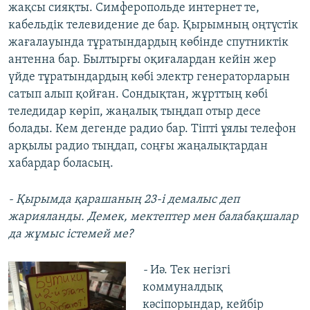
жақсы сияқты. Симферопольде интернет те,
кабельдік телевидение де бар. Қырымның оңтүстік
жағалауында тұратындардың көбінде спутниктік
антенна бар. Былтырғы оқиғалардан кейін жер
үйде тұратындардың көбі электр генераторларын
сатып алып қойған. Сондықтан, жұрттың көбі
теледидар көріп, жаңалық тыңдап отыр десе
болады. Кем дегенде радио бар. Тіпті ұялы телефон
арқылы радио тыңдап, соңғы жаңалықтардан
хабардар боласың.
- Қырымда қарашаның 23-і демалыс деп
жарияланды. Демек, мектептер мен балабақшалар
да жұмыс істемей ме?
-
Иә. Тек негізгі
коммуналдық
кәсіпорындар, кейбір