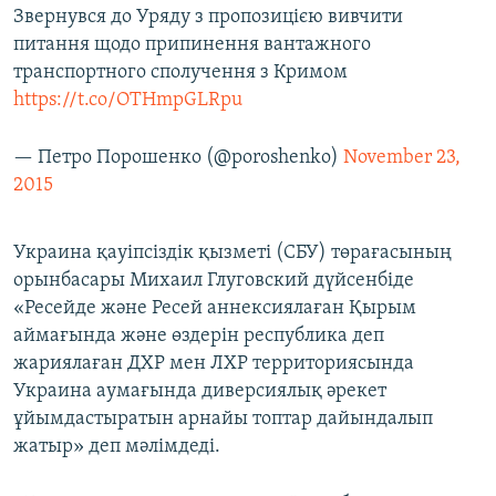
Звернувся до Уряду з пропозицією вивчити
питання щодо припинення вантажного
транспортного сполучення з Кримом
https://t.co/OTHmpGLRpu
— Петро Порошенко (@poroshenko)
November 23,
2015
Украина қауіпсіздік қызметі (СБУ) төрағасының
орынбасары Михаил Глуговский дүйсенбіде
«Ресейде және Ресей аннексиялаған Қырым
аймағында және өздерін республика деп
жариялаған ДХР мен ЛХР территориясында
Украина аумағында диверсиялық әрекет
ұйымдастыратын арнайы топтар дайындалып
жатыр» деп мәлімдеді.