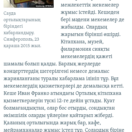
мемлекеттік мекемелер
жұмыс істейді. Кешеден
Сауда
бері мәдени мекемелер де
орталықтарының
біріндегі
жабылды. Олардың
хабарландыру.
жарығын бірінші өшірді.
Симферополь, 23
Кітапхана, музей,
қараша 2015 жыл.
филармония сияқты
мекемелердің қажеті
шамалы болып қалды. Барлық жерлерде
концерттердің шегерілгені немесе демалыс
жарияланғаны туралы хабарлама ілініп тұр. Бұл
мекемелердің қызметкерлері де демалысқа кетті.
Кеше Иван Франко атындағы Орталық кітапхана
қызметкерлерін түскі 12-ге дейін ұстады. Қуат
болмағандықтан, олар бос отырды, сондықтан
әкімшілік оларды үйлеріне қайтарып жіберді.
Қаланың орталығында жарық бар, кафе,
мейрамханалар жұмыс істеп тұр. Солардың біріне