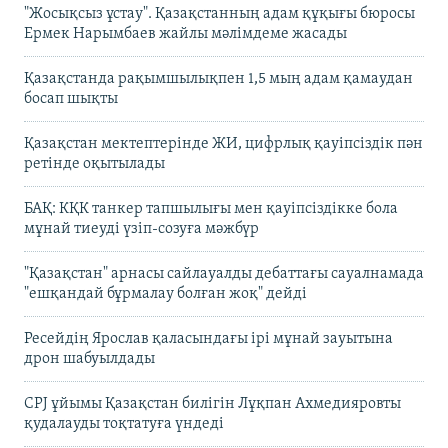
"Жосықсыз ұстау". Қазақстанның адам құқығы бюросы
Ермек Нарымбаев жайлы мәлімдеме жасады
Қазақстанда рақымшылықпен 1,5 мың адам қамаудан
босап шықты
Қазақстан мектептерінде ЖИ, цифрлық қауіпсіздік пән
ретінде оқытылады
БАҚ: КҚК танкер тапшылығы мен қауіпсіздікке бола
мұнай тиеуді үзіп-созуға мәжбүр
"Қазақстан" арнасы сайлауалды дебаттағы сауалнамада
"ешқандай бұрмалау болған жоқ" дейді
Ресейдің Ярослав қаласындағы ірі мұнай зауытына
дрон шабуылдады
CPJ ұйымы Қазақстан билігін Лұқпан Ахмедияровты
қудалауды тоқтатуға үндеді