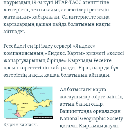
наурыздың 19-ы күні ИТАР-ТАСС агенттігіне
«өзгерістің техникалық аспектілері реттеліп
жатқанын» хабарлаған. Ол интернетте жаңа
карталардың қашан пайда болатынын нақты
айтпады.
Ресейдегі ең ірі іздеу сервері «Яндекс»
компаниясының «Яндекс. Карты» қызметі «келесі
жаңартуларының бірінде» Қырымды Ресейге
қосып көрсететінін хабарлады. Бірақ олар да бұл
өзгерістің нақты қашан болатынын айтпады.
Ал батыстағы карта
жасаушылар әзірге әліптің
артын бағып отыр.
Вашингтонда орналасқан
National Geographic Society
Қырым картасы.
қоғамы Қырымды даулы