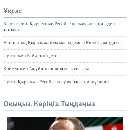
Ұқсас
Қырғызстан Қырымның Ресейге қосылуын заңды деп
таныды
Астананың Қырым жайлы мәлімдемесі Киевті алаңдатты
Путин мен Байденнің егесі
Кремль мен Ақ үйдің ақпараттық соғысы
Путин Қырымды Ресейге қосу жобасын мақұлдады
Оқыңыз. Көріңіз. Тыңдаңыз