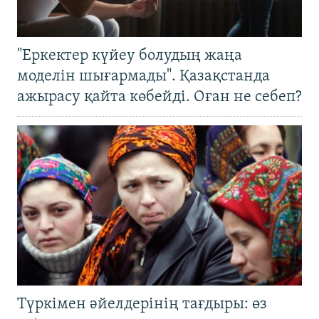
"Еркектер күйеу болудың жаңа
моделін шығармады". Қазақстанда
ажырасу қайта көбейді. Оған не себеп?
Түркімен әйелдерінің тағдыры: өз