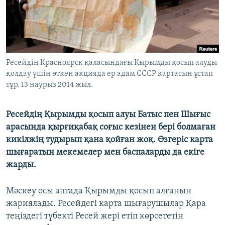
ЖАЗЫЛЫҢЫЗ
Басқа тілдерде
Ресейдің Красноярск қаласындағы Қырымды қосып алуды
қолдау үшін өткен акцияда ер адам СССР картасын ұстап
тұр. 13 наурыз 2014 жыл.
Ресейдің Қырымды қосып алуы Батыс пен Шығыс
арасында қырғиқабақ соғыс кезінен бері болмаған
кикілжің тудырып қана қойған жоқ. Өзгеріс карта
шығаратын мекемелер мен баспаларды да екіге
жарды.
Мәскеу осы аптада Қырымды қосып алғанын
жариялады. Ресейдегі карта шығарушылар Қара
теңіздегі түбекті Ресей жері етіп көрсететін