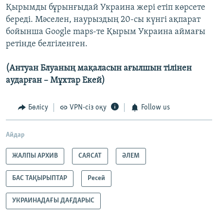
Қырымды бұрынғыдай Украина жері етіп көрсете
береді. Мәселен, наурыздың 20-сы күнгі ақпарат
бойынша Google maps-те Қырым Украина аймағы
ретінде белгіленген.
(Антуан Блуаның мақаласын ағылшын тілінен
аударған – Мұхтар Екей)
Бөлісу
VPN-сіз оқу
Follow us
Айдар
ЖАЛПЫ АРХИВ
САЯСАТ
ӘЛЕМ
БАС ТАҚЫРЫПТАР
Ресей
УКРАИНАДАҒЫ ДАҒДАРЫС