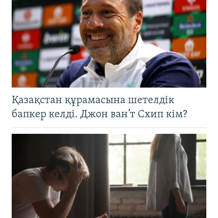
Қазақстан құрамасына шетелдік
бапкер келді. Джон ван’т Схип кім?