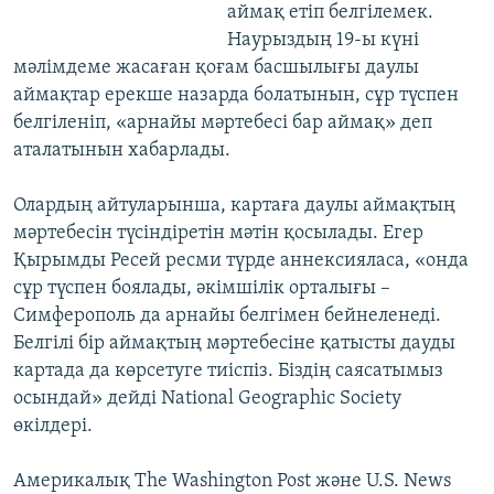
аймақ етіп белгілемек.
Наурыздың 19-ы күні
мәлімдеме жасаған қоғам басшылығы даулы
аймақтар ерекше назарда болатынын, сұр түспен
белгіленіп, «арнайы мәртебесі бар аймақ» деп
аталатынын хабарлады.
Олардың айтуларынша, картаға даулы аймақтың
мәртебесін түсіндіретін мәтін қосылады. Егер
Қырымды Ресей ресми түрде аннексияласа, «онда
сұр түспен боялады, әкімшілік орталығы –
Симферополь да арнайы белгімен бейнеленеді.
Белгілі бір аймақтың мәртебесіне қатысты дауды
картада да көрсетуге тиіспіз. Біздің саясатымыз
осындай» дейді National Geographic Society
өкілдері.
Америкалық The Washington Post және U.S. News