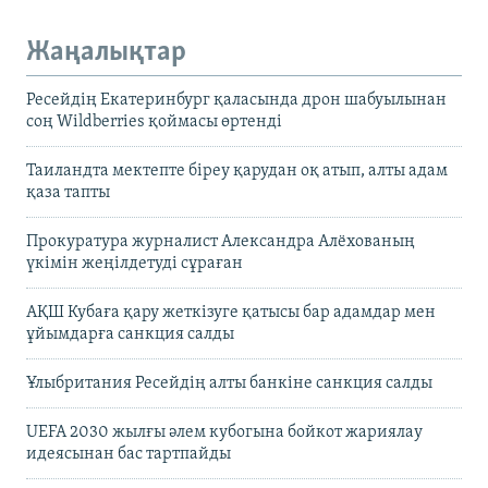
Жаңалықтар
Ресейдің Екатеринбург қаласында дрон шабуылынан
соң Wildberries қоймасы өртенді
Таиландта мектепте біреу қарудан оқ атып, алты адам
қаза тапты
Прокуратура журналист Александра Алёхованың
үкімін жеңілдетуді сұраған
АҚШ Кубаға қару жеткізуге қатысы бар адамдар мен
ұйымдарға санкция салды
Ұлыбритания Ресейдің алты банкіне санкция салды
UEFA 2030 жылғы әлем кубогына бойкот жариялау
идеясынан бас тартпайды