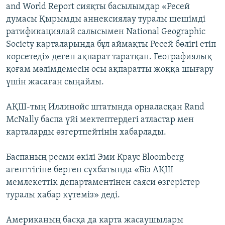
and World Report сияқты басылымдар «Ресей
думасы Қырымды аннексиялау туралы шешімді
ратификациялай салысымен National Geographic
Society карталарында бұл аймақты Ресей бөлігі етіп
көрсетеді» деген ақпарат таратқан. Географиялық
қоғам мәлімдемесін осы ақпаратты жоққа шығару
үшін жасаған сыңайлы.
АҚШ-тың Иллинойс штатында орналасқан Rand
McNally баспа үйі мектептердегі атластар мен
карталарды өзгертпейтінін хабарлады.
Баспаның ресми өкілі Эми Краус Bloomberg
агенттігіне берген сұхбатында «Біз АҚШ
мемлекеттік департаментінен саяси өзгерістер
туралы хабар күтеміз» деді.
Американың басқа да карта жасаушылары