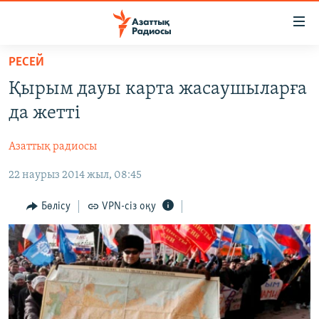
Accessibility
links
Skip
РЕСЕЙ
to
ЖАҢАЛЫҚТАР
Қырым дауы карта жасаушыларға
main
САЯСАТ
content
да жетті
AZATTYQTV
Skip
to
Азаттық радиосы
ҚАҢТАР ОҚИҒАСЫ
main
22 наурыз 2014 жыл, 08:45
АДАМ ҚҰҚЫҚТАРЫ
Navigation
Skip
ӘЛЕУМЕТ
Бөлісу
VPN-сіз оқу
to
ӘЛЕМ
Search
АРНАЙЫ ЖОБАЛАР
Русский