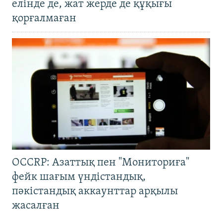
елінде де, жат жерде де құқығы
қорғалмаған
OCCRP: Азаттық пен "Мониториға"
фейк шағым үндістандық,
пәкістандық аккаунттар арқылы
жасалған