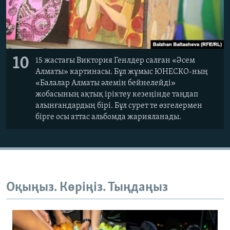
10
15 жастағы Виктория Генлдер салған «Әсем
Алматы» картинасы. Бұл жұмыс ЮНЕСКО-ның
«Балалар Алматы әлемін бейнелейді»
жобасының ақтық іріктеу кезеңінде таңдап
алынғандардың бірі. Бұл сурет те өзгелермен
бірге осы аттас альбомда жарияланады.
Оқыңыз. Көріңіз. Тыңдаңыз