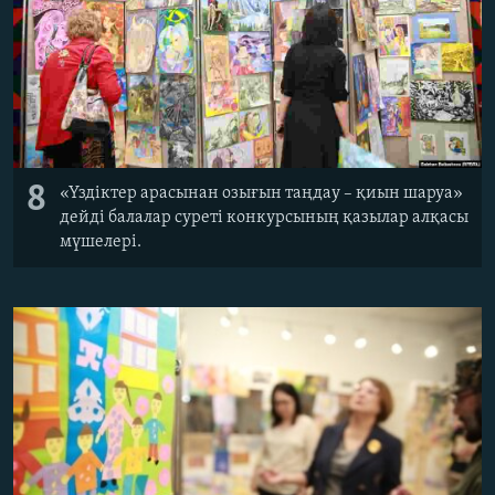
8
«Үздіктер арасынан озығын таңдау – қиын шаруа»
дейді балалар суреті конкурсының қазылар алқасы
мүшелері.