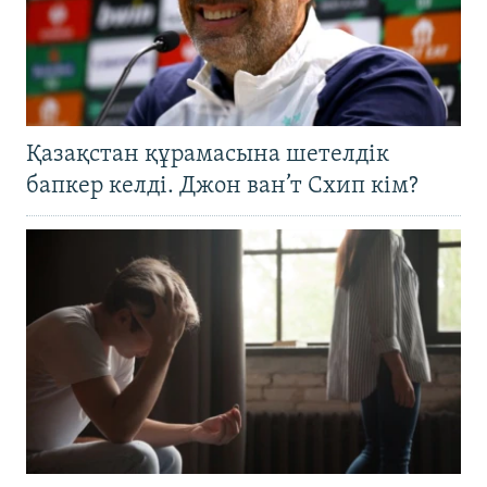
Қазақстан құрамасына шетелдік
бапкер келді. Джон ван’т Схип кім?