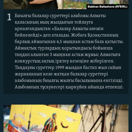
1
Биылғы балалар суреттері альбомы Алматы
қаласының мың жылдығын тойлауға
арналғандықтан «Балалар Алматы әлемін
бейнелейді» деп аталады. Жобаға Қазақстанның
барлық аймағынан 6,5 мыңнан астам бала қатысты.
Аймақтық турлардың қорытындысы бойынша
таңдап алынған 3 мыңнан астам жұмыс Алматыға
конкурстың ақтық ірктеу кезеңіне жіберілген.
Таңдаулы суреттер 1999 жылдан бастап жыл сайын
жарияланып келе жатқан балалар суреттері
альбомының биылғы жылғы басылымына енгізілді.
Альбомның тұсаукесері қыркүйек айында өтпекші.