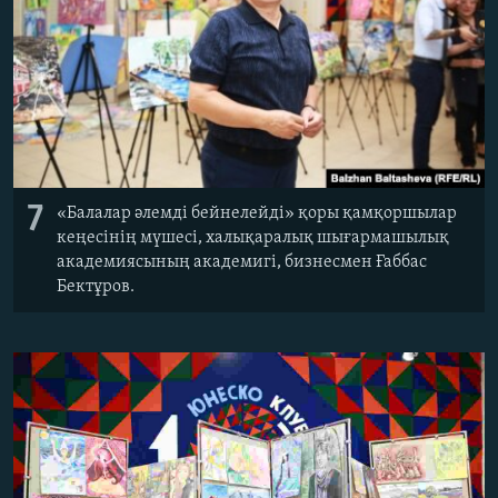
7
«Балалар әлемді бейнелейді» қоры қамқоршылар
кеңесінің мүшесі, халықаралық шығармашылық
академиясының академигі, бизнесмен Ғаббас
Бектұров.