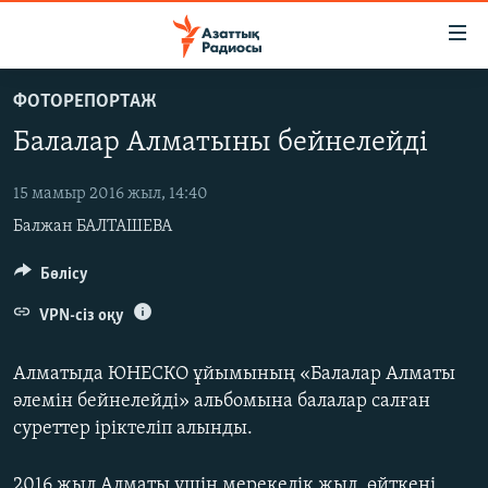
Accessibility
links
Skip
ФОТОРЕПОРТАЖ
to
ЖАҢАЛЫҚТАР
Балалар Алматыны бейнелейді
main
САЯСАТ
content
AZATTYQTV
Skip
15 мамыр 2016 жыл, 14:40
to
Балжан БАЛТАШЕВА
ҚАҢТАР ОҚИҒАСЫ
main
АДАМ ҚҰҚЫҚТАРЫ
Бөлісу
Navigation
Skip
ӘЛЕУМЕТ
VPN-сіз оқу
to
ӘЛЕМ
Search
Алматыда ЮНЕСКО ұйымының «Балалар Алматы
АРНАЙЫ ЖОБАЛАР
әлемін бейнелейді» альбомына балалар салған
суреттер іріктеліп алынды.
Русский
2016 жыл Алматы үшін мерекелік жыл, өйткені