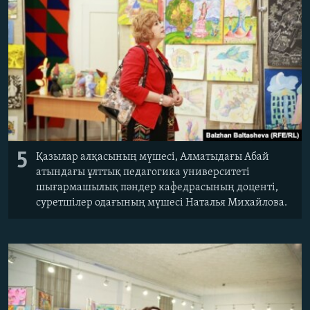
5
Қазылар алқасының мүшесі, Алматыдағы Абай
атындағы ұлттық педагогика университеті
шығармашылық пәндер кафедрасының доценті,
суретшілер одағының мүшесі Наталья Михайлова.