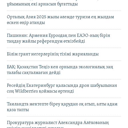
ұйымының екі арнасын бұғаттады
Орталық Азия 2025 жылы әлемде туризм ең жылдам
өскен өңір атанды
Пашинян: Армения Еуроодақ пен ЕАЭО-ның бірін
таңдау жайлы референдум өткізбейді
Білім грант иегерлерінің тізімі жарияланды
БАҚ: Қазақстан Теңіз кен орнында экологиялық заң
талабы сақталмаған дейді
Ресейдің Екатеринбург қаласында дрон шабуылынан
соң Wildberries қоймасы өртенді
Таиландта мектепте біреу қарудан оқ атып, алты адам
қаза тапты
Прокуратура журналист Александра Алёхованың