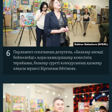
6
Парламент сенатының депутаты, «Балалар әлемді
бейнелейді» қоры қамқоршылар кеңесінің
төрайымы, балалар суреті конкурсының қазылар
алқасы мүшесі Бірғаным Әйтімова.