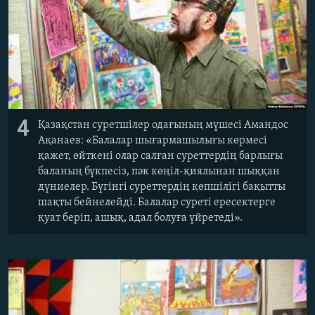
4
Қазақстан суретшілер одағының мүшесі Амандос
Ақанаев: «Балалар шығармашылығы көрмесі
қажет, өйткені олар салған суреттердің барлығы
баланың бүкпесіз, пәк көңіл-қиялынан шыққан
дүниелер. Бүгінгі суреттердің көпшілігі бақытты
шақты бейнелейді. Балалар суреті ересектерге
қуат беріп, ашық, адал болуға үйретеді».