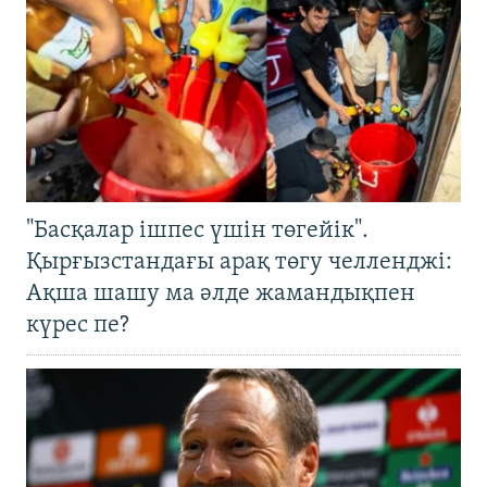
"Басқалар ішпес үшін төгейік".
Қырғызстандағы арақ төгу челленджі:
Ақша шашу ма әлде жамандықпен
күрес пе?