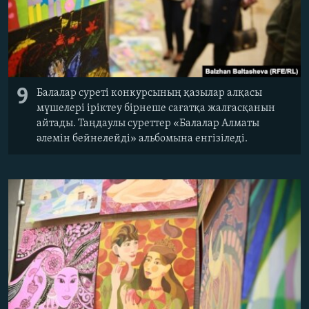
9
Балалар суреті конкурсының қазылар алқасы
мүшелері іріктеу бірнеше сағатқа жалғасқанын
айтады. Таңдаулы суреттер «Балалар Алматы
әлемін бейнелейді» альбомына енгізіледі.