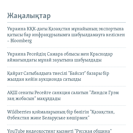
Жаңалықтар
Украина КҚК-дағы Қазақстан мұнайының экспортына
қатысы бар инфрақұрылымға шабуылдамауға келіскен
– Bloomberg
Украина Ресейдің Самара облысы мен Краснодар
аймағындағы мұнай зауытына шабуылдады
Қайрат Сатыбалдыға тиесілі "Байсат" базары бір
жылдан кейін аукционда сатылды
АҚШ сенаты Ресейге санкция салатын "Линдси Грэм
заң жобасын" мақұлдады
Wildberries қоймаларының бір бөлігін "Қазақстан,
Өзбекстан және Беларуське көшірмек"
YouTube видеохостинг қызметі "Русская община"