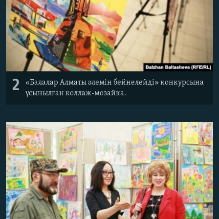
2
«Балалар Алматы әлемін бейнелейді» конкурсына
ұсынылған коллаж-мозайка.