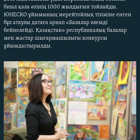
ЖАЗЫЛЫҢЫЗ
биыл қала өзінің 1000 жылдығын тойлайды.
ЮНЕСКО ұйымының мерейтойлық тізіміне енген
бұл атаулы датаға арнап «Балалар әлемді
бейнелейді. Қазақстан» республикалық балалар
Басқа тілдерде
мен жастар шығармашылығы конкурсы
ұйымдастырылды.