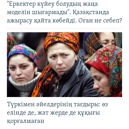
"Еркектер күйеу болудың жаңа
моделін шығармады". Қазақстанда
ажырасу қайта көбейді. Оған не себеп?
Түркімен әйелдерінің тағдыры: өз
елінде де, жат жерде де құқығы
қорғалмаған