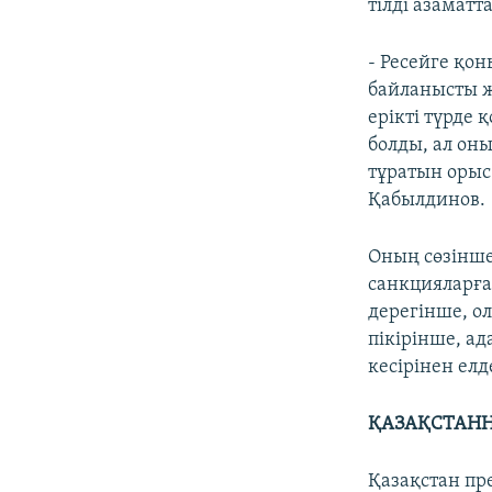
тілді азаматт
- Ресейге қо
байланысты жа
ерікті түрде 
болды, ал он
тұратын орыс 
Қабылдинов.
Оның сөзінше,
санкцияларға
дерегінше, о
пікірінше, а
кесірінен ел
ҚАЗАҚСТАНН
Қазақстан пр