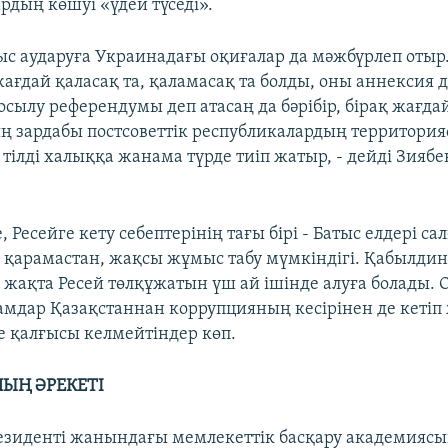
ардың көшуі «үдей түседі».
ныс аударуға Украинадағы оқиғалар да мәжбүрлеп оты
ғдай қаласақ та, қаламасақ та болды, оны аннексия д
қосылу референдумы деп атасаң да бәрібір, бірақ жағда
ың зардабы постсоветтік республикалардың территори
тілді халыққа жанама түрде тиіп жатыр, - дейді Зиябе
 Ресейге кету себептерінің тағы бірі - Батыс елдері са
 қарамастан, жақсы жұмыс табу мүмкіндігі. Қабылдин
л жақта Ресей төлқұжатын үш ай ішінде алуға болады.
дамдар Қазақстаннан коррупцияның кесірінен де кетіп
де қалғысы келмейтіндер көп.
ЫҢ ӘРЕКЕТІ
езиденті жанындағы мемлекеттік басқару академияс