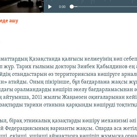
0:00
зеде ашу
EMBED
?
заматтардың Қазақстанда қалғысы келмеуінің көп себеп
п жүр. Тарих ғылымы докторы Зиябек Қабылдинов ең ә
ейдің отандастарын өз территориясына көшіруге арнал
н» атайды. Оның пікірінше, бұл бағдарлама жақсы жұм
ндағы оралмандарды көшіріп әкелу бағдарламасынан 
 айтуынша, 2011 жылғы Жаңаөзен оқиғаларынан кейі
зақтарды тарихи отанына қарқынды көшіруді тоқтатқ
жыл, бірақ этникалық қазақтарды көшіру механизмі әлі т
й Федерациясының варианты жақсы. Оларда аса жетіл
інші, екінші, үшінші аймақтарға көшіріп,жұмысқа орн