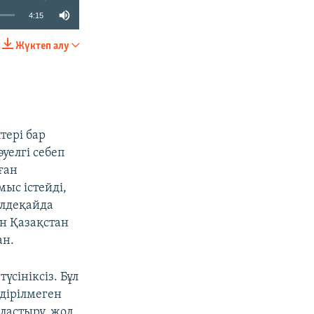
4:15
Жүктеп алу
БӨЛІСІҢІЗ
тері бар
уелгі себеп
ған
ыс істейді,
әлдеқайда
н Қазақстан
ан.
үсініксіз. Бұл
дірілмеген
аластыру, жол