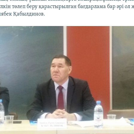
кін төлеп беру қарастырылған бағдарлама бар әрі ол 
Зиябек Қабылдинов.