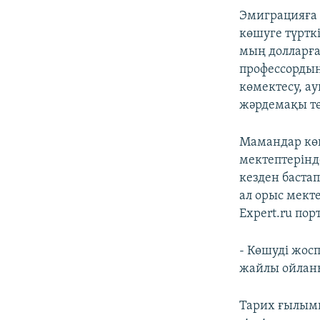
Эмиграцияға 
көшуге түрткі
мың долларға
профессордың
көмектесу, ау
жәрдемақы тө
Мамандар көш
мектептерінде
кезден баста
ал орыс мект
Expert.ru по
- Көшуді жосп
жайлы ойланып
Тарих ғылымы