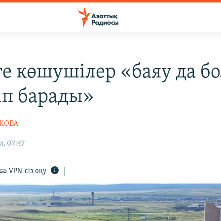
ге көшушілер «баяу да бо
іп барады»
ШКОВА
л, 07:47
VPN-сіз оқу