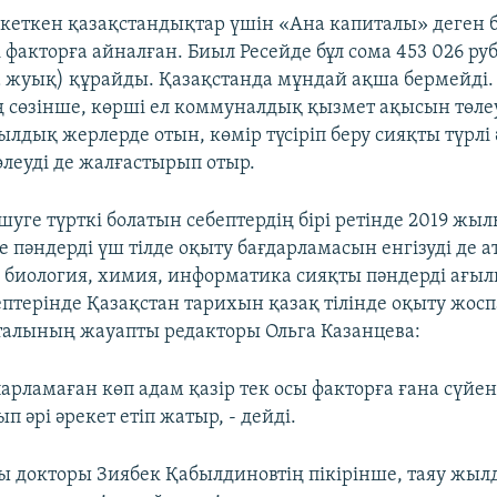
кеткен қазақстандықтар үшін «Ана капиталы» деген 
 факторға айналған. Биыл Ресейде бұл сома 453 026 рубл
 жуық) құрайды. Қазақстанда мұндай ақша бермейді. 
 сөзінше, көрші ел коммуналдық қызмет ақысын төле
ылдық жерлерде отын, көмір түсіріп беру сияқты түрлі
леуді де жалғастырып отыр.
уге түрткі болатын себептердің бірі ретінде 2019 жы
 пәндерді үш тілде оқыту бағдарламасын енгізуді де а
п биология, химия, информатика сияқты пәндерді ағыл
ептерінде Қазақстан тарихын қазақ тілінде оқыту жосп
рталының жауапты редакторы Ольга Казанцева:
арламаған көп адам қазір тек осы факторға ғана сүйен
 әрі әрекет етіп жатыр, - дейді.
 докторы Зиябек Қабылдиновтің пікірінше, таяу жыл