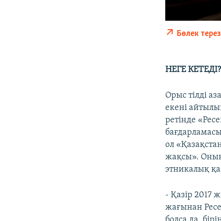
Бөлек тере
НЕГЕ КЕТЕДІ
Орыс тілді а
екені айтылы
ретінде «Рес
бағдарламасы
ол «Қазақста
жақсы». Оның
этникалық қа
- Қазір 2017 
жағынан Ресе
болса да, бір