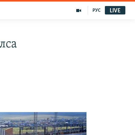
LIVE
РУС
лса