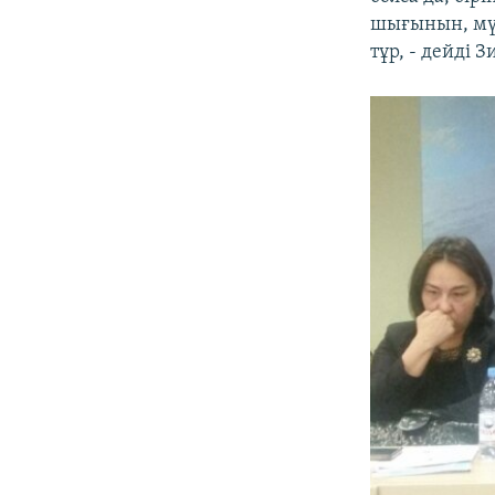
шығынын, мүл
тұр, - дейді 