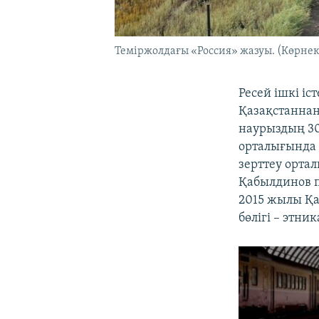
Теміржолдағы «Россия» жазуы. (Көрнекі
Ресей ішкі іс
Қазақстаннан 
наурыздың 30
орталығында 
зерттеу орта
Қабылдинов п
2015 жылы Қа
бөлігі – этни