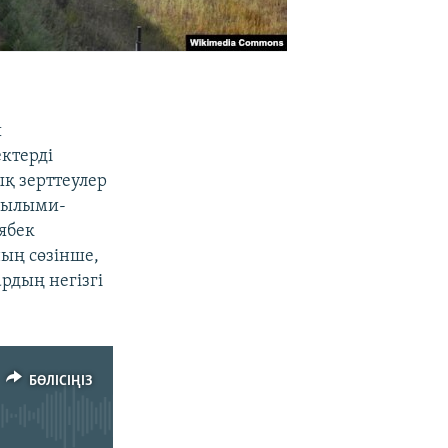
ы
ектерді
қ зерттеулер
 ғылыми-
ябек
ың сөзінше,
рдың негізгі
БӨЛІСІҢІЗ