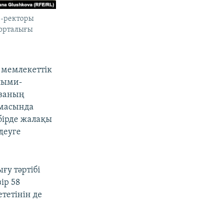
е-ректоры
 орталығы
 мемлекеттік
лыми-
ованың
амасында
бірде жалақы
деуге
ғу тәртібі
ір 58
тетінін де