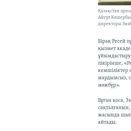
Қазақстан пре
Айгүл Көшербае
директоры Зияб
Бірақ Ресей 
қызмет акаде
ұйымдастыру 
пікірінше, «
кемшіліктер 
мардымсыз, с
мәжбүр».
Бұған қоса, 
сақталғанын, 
жасында шыға
айтады.