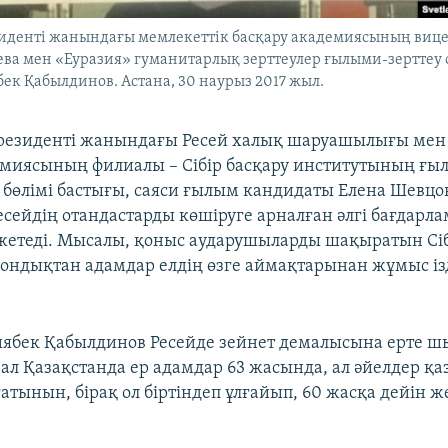
зиденті жанындағы мемлекеттік басқару академиясының виц
ва мен «Еуразия» гуманитарлық зерттеулер ғылыми-зерттеу
ек Қабылдинов. Астана, 30 наурыз 2017 жыл.
президенті жанындағы Ресей халық шаруашылығы мен
миясының филиалы – Сібір басқару институтының ғы
бөлімі бастығы, саяси ғылым кандидаты Елена Шевц
Ресейдің отандастарды көшіруге арналған әлгі бағдарл
жетеді. Мысалы, қоныс аударушыларды шақыратын Сі
ондықтан адамдар елдің өзге аймақтарынан жұмыс із
Зиябек Қабылдинов Ресейде зейнет демалысына ерте шы
ал Қазақстанда ер адамдар 63 жасында, ал әйелдер қаз
тынын, бірақ ол біртіндеп ұлғайып, 60 жасқа дейін же