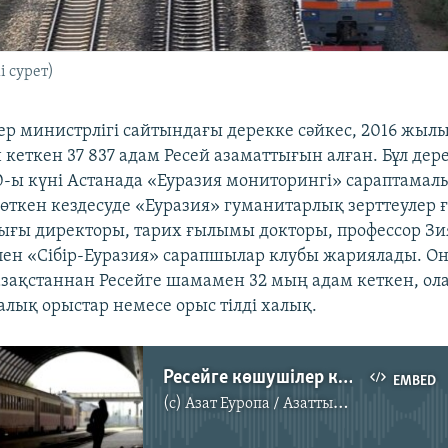
 сурет)
тер министрлігі сайтындағы дерекке сәйкес, 2016 жыл
кеткен 37 837 адам Ресей азаматтығын алған. Бұл дер
-ы күні Астанада «Еуразия мониторингі» сараптамалы
өткен кездесуде «Еуразия» гуманитарлық зерттеулер
лығы директоры, тарих ғылымы докторы, профессор Зи
ен «Сібір-Еуразия» сарапшылар клубы жариялады. Он
зақстаннан Ресейге шамамен 32 мың адам кеткен, ола
калық орыстар немесе орыс тілді халық.
Ресейге көшушілер көбейген
EMBED
(c)
Азат Еуропа / Азаттық Радиосы
No media source currently available