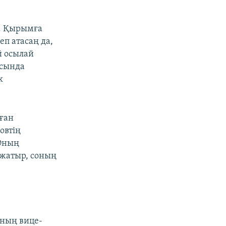
р. Қырымға
еп атасаң да,
й осылай
ясында
к
лған
овтің
 Оның
 жатыр, соның
ының вице-