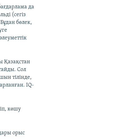
бағдарлама да
ьді (сегіз
Бұдан бөлек,
уге
 әлеуметтік
лы Қазақстан
тайды. Сол
шын тілінде,
арланған. IQ-
іп, көшу
дары орыс