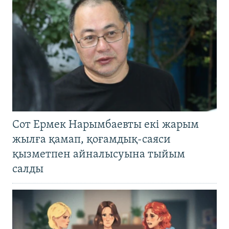
Сот Ермек Нарымбаевты екі жарым
жылға қамап, қоғамдық-саяси
қызметпен айналысуына тыйым
салды