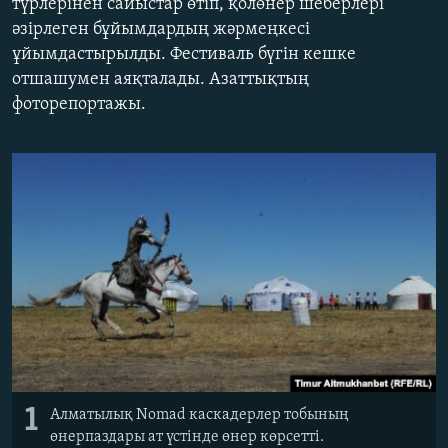
түрлерінен сайыстар өтіп, қолөнер шеберлері
ЖАЗЫЛЫҢЫЗ
әзірлеген бұйымдардың жәрмеңкесі
ұйымдастырылды. Фестиваль бүгін кешке
отшашумен аяқталады. Азаттықтың
фоторепортажы.
Басқа тілдерде
1
Алматылық Nomad каскадерлер тобының
өнерпаздары ат үстінде өнер көрсетті.