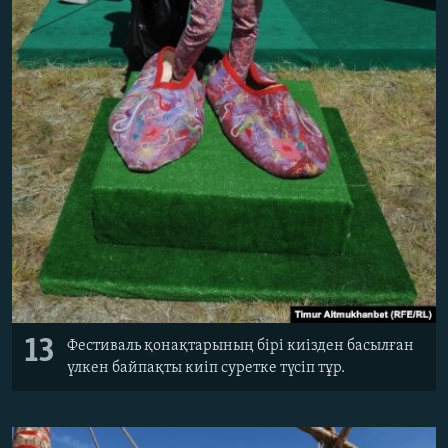
13
Фестиваль қонақтарының бірі киізден басылған
үлкен байпақты киіп суретке түсіп тұр.