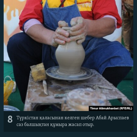
8
Түркістан қаласынан келген шебер Абай Арыспаев
саз балшықтан құмыра жасап отыр.