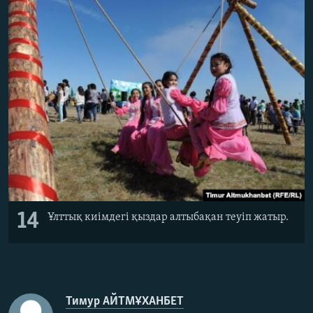
14
Ұлттық киімдегі қыздар алтыбақан теуіп жатыр.
Тимур АЙТМҰХАНБЕТ