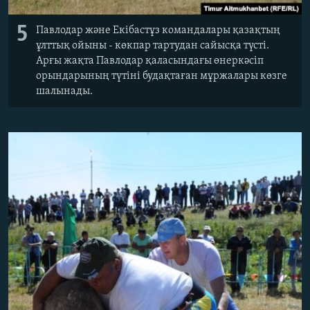
5
Павлодар және Екібастұз командалары қазақтың
ұлттық ойыны - көкпар тартудан сайысқа түсті.
Арғы жақта Павлодар қаласындағы өнеркәсіп
орындарының түтіні будақтаған мұржалары көзге
шалынады.