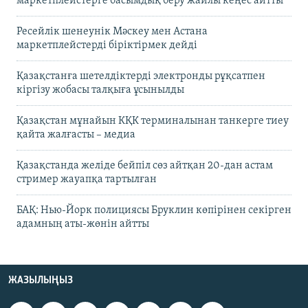
маркетплейстерге басымдық беру жайлы кеңес айтты
Ресейлік шенеунік Мәскеу мен Астана
маркетплейстерді біріктірмек дейді
Қазақстанға шетелдіктерді электронды рұқсатпен
кіргізу жобасы талқыға ұсынылды
Қазақстан мұнайын КҚК терминалынан танкерге тиеу
қайта жалғасты – медиа
Қазақстанда желіде бейпіл сөз айтқан 20-дан астам
стример жауапқа тартылған
БАҚ: Нью-Йорк полициясы Бруклин көпірінен секірген
адамның аты-жөнін айтты
ЖАЗЫЛЫҢЫЗ