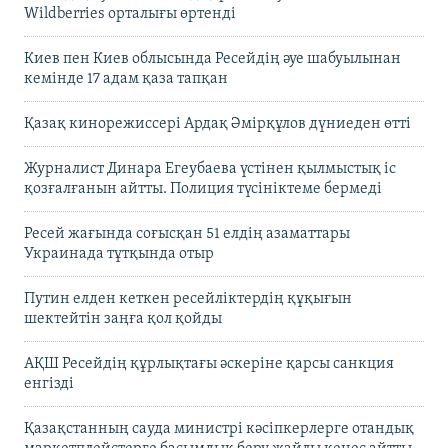
Wildberries орталығы өртенді
Киев пен Киев облысында Ресейдің әуе шабуылынан
кемінде 17 адам қаза тапқан
Қазақ кинорежиссері Ардақ Әмірқұлов дүниеден өтті
Журналист Динара Егеубаева үстінен қылмыстық іс
қозғалғанын айтты. Полиция түсініктеме бермеді
Ресей жағында соғысқан 51 елдің азаматтары
Украинада тұтқында отыр
Путин елден кеткен ресейліктердің құқығын
шектейтін заңға қол қойды
АҚШ Ресейдің құрлықтағы әскеріне қарсы санкция
енгізді
Қазақстанның сауда министрі кәсіпкерлерге отандық