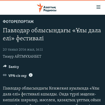
Accessibility
links
Skip
ФОТОРЕПОРТАЖ
to
ЖАҢАЛЫҚТАР
Павлодар облысындағы «Ұлы дала
main
САЯСАТ
content
елі» фестивалі
AZATTYQTV
Skip
to
20 тамыз 2016 жыл, 16:11
ҚАҢТАР ОҚИҒАСЫ
main
Тимур АЙТМҰХАНБЕТ
АДАМ ҚҰҚЫҚТАРЫ
Navigation
Skip
ӘЛЕУМЕТ
Бөлісу
to
ӘЛЕМ
VPN-сіз оқу
Search
АРНАЙЫ ЖОБАЛАР
Павлодар облысындағы Кенжекөл ауылында «Ұлы
дала елі» фестивалі ашылды. Онда түрлі мәдени-
Русский
көпшілік шаралар, мәселен, қазақтың ұлттық ойын