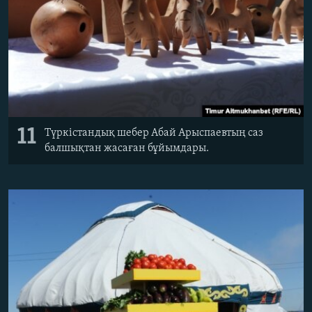
11
Түркістандық шебер Абай Арыспаевтың саз
балшықтан жасаған бұйымдары.