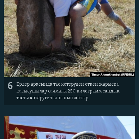
6
Ерлер арасында тас көтеруден өткен жарысқа
қатысушылар салмағы 250 килограмм сандық
тасты көтеруге талпынып жатыр.