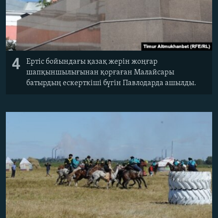
4
Ертіс бойындағы қазақ жерін жоңғар
шапқыншылығынан қорғаған Малайсары
батырдың ескерткіші бүгін Павлодарда ашылды.