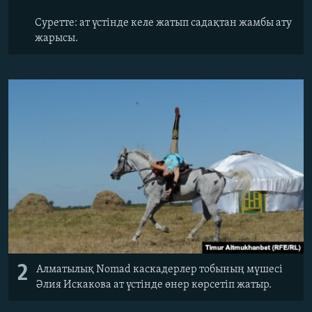
Суретте: ат үстінде келе жатып садақтан жамбы ату
жарысы.
2
Алматылық Nomad каскадерлер тобының мүшесі
Әлия Искакова ат үстінде өнер көрсетіп жатыр.