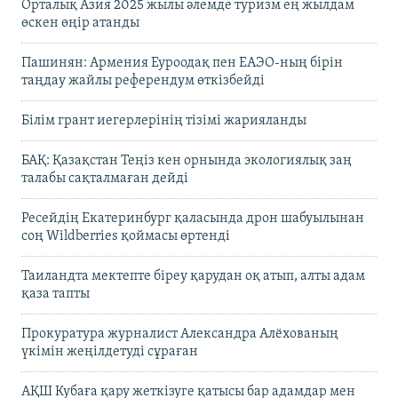
Орталық Азия 2025 жылы әлемде туризм ең жылдам
өскен өңір атанды
Пашинян: Армения Еуроодақ пен ЕАЭО-ның бірін
таңдау жайлы референдум өткізбейді
Білім грант иегерлерінің тізімі жарияланды
БАҚ: Қазақстан Теңіз кен орнында экологиялық заң
талабы сақталмаған дейді
Ресейдің Екатеринбург қаласында дрон шабуылынан
соң Wildberries қоймасы өртенді
Таиландта мектепте біреу қарудан оқ атып, алты адам
қаза тапты
Прокуратура журналист Александра Алёхованың
үкімін жеңілдетуді сұраған
АҚШ Кубаға қару жеткізуге қатысы бар адамдар мен