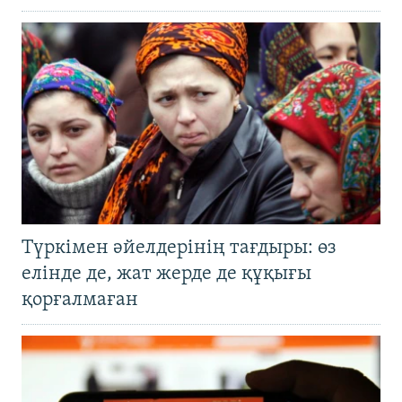
Түркімен әйелдерінің тағдыры: өз
елінде де, жат жерде де құқығы
қорғалмаған