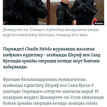
ЖАЗЫЛЫҢЫЗ
Басқа тілдерде
Даммартен-ен-Гоэльдегі күдіктілер жасырынған маңда
жүрген полицейлер. Франция, 9 қаңтар 2015 жыл.
Париждегі Charlie Hebdo журналына жасалған
шабуылға күдіктілер - ағайынды Шериф пен Саид
Куачидің арнайы операция кезінде мерт болғаны
хабарланды.
Франция басылымдарының мәлімдеуінше,
ағайынды күдіктілер Шериф пен Саид Куачи 9
қаңтарда Парижден солтүстік-шығысқа қарай 35
шақырым жердегі Даммартен-ен-Гоэль аймағында
болған арнайы операция кезінде полиция оғына