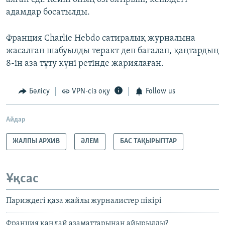
адамдар босатылды.
Франция Charlie Hebdo сатиралық журналына
жасалған шабуылды теракт деп бағалап, қаңтардың
8-ін аза тұту күні ретінде жариялаған.
Бөлісу
VPN-сіз оқу
Follow us
Айдар
ЖАЛПЫ АРХИВ
ӘЛЕМ
БАС ТАҚЫРЫПТАР
Ұқсас
Париждегі қаза жайлы журналистер пікірі
Франция қандай азаматтарынан айырылды?