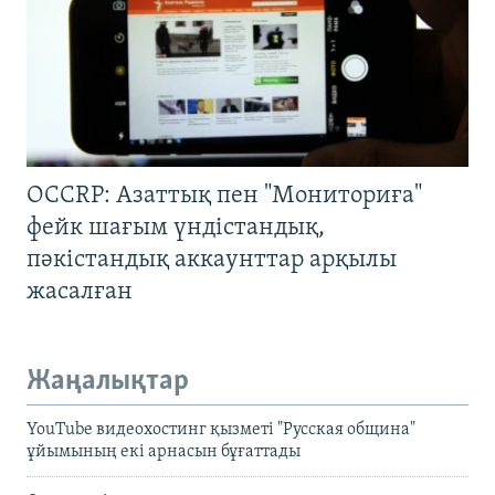
OCCRP: Азаттық пен "Мониториға"
фейк шағым үндістандық,
пәкістандық аккаунттар арқылы
жасалған
Жаңалықтар
YouTube видеохостинг қызметі "Русская община"
ұйымының екі арнасын бұғаттады