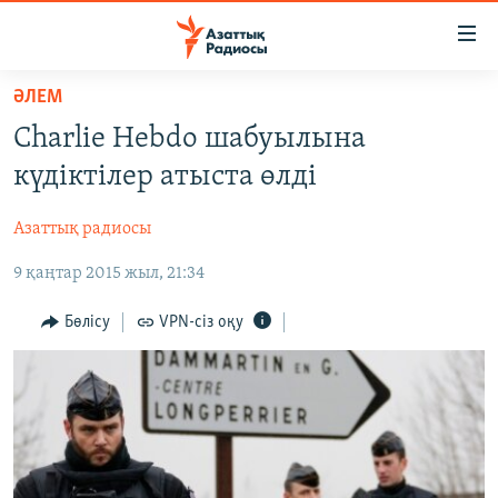
Accessibility
links
Skip
ӘЛЕМ
to
ЖАҢАЛЫҚТАР
Charlie Hebdo шабуылына
main
САЯСАТ
content
күдіктілер атыста өлді
AZATTYQTV
Skip
to
Азаттық радиосы
ҚАҢТАР ОҚИҒАСЫ
main
9 қаңтар 2015 жыл, 21:34
АДАМ ҚҰҚЫҚТАРЫ
Navigation
Skip
ӘЛЕУМЕТ
Бөлісу
VPN-сіз оқу
to
ӘЛЕМ
Search
АРНАЙЫ ЖОБАЛАР
Русский