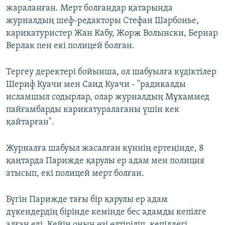
жараланған. Мерт болғандар қатарында
журналдың шеф-редакторы Стефан Шарбонье,
карикатуристер Жан Кабу, Жорж Волынски, Бернар
Верлак пен екі полицей болған. ​
Тергеу деректері бойынша, ол шабуылға күдіктілер
Шериф Куачи мен Саид Куачи - "радикалды
исламшыл содырлар, олар журналдың Мұхаммед
пайғамбарды карикатуралағаны үшін кек
қайтарған".
Журналға шабуыл жасалған күннің ертеңінде, 8
қаңтарда Парижде қарулы ер адам мен полиция
атысып, екі полицей мерт болған.
Бүгін Парижде тағы бір қарулы ер адам
дүкендердің бірінде кемінде бес адамды кепілге
алған еді. Кейін оның өзі өлтіріліп, кепілдегі