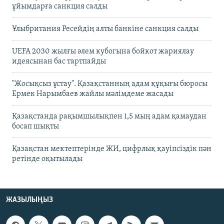
ұйымдарға санкция салды
Ұлыбритания Ресейдің алты банкіне санкция салды
UEFA 2030 жылғы әлем кубогына бойкот жариялау
идеясынан бас тартпайды
"Жосықсыз ұстау". Қазақстанның адам құқығы бюросы
Ермек Нарымбаев жайлы мәлімдеме жасады
Қазақстанда рақымшылықпен 1,5 мың адам қамаудан
босап шықты
Қазақстан мектептерінде ЖИ, цифрлық қауіпсіздік пән
ретінде оқытылады
ЖАЗЫЛЫҢЫЗ