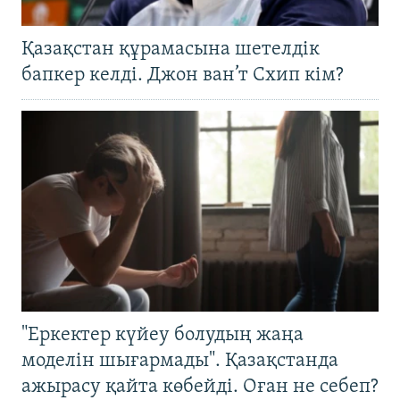
Қазақстан құрамасына шетелдік
бапкер келді. Джон ван’т Схип кім?
"Еркектер күйеу болудың жаңа
моделін шығармады". Қазақстанда
ажырасу қайта көбейді. Оған не себеп?