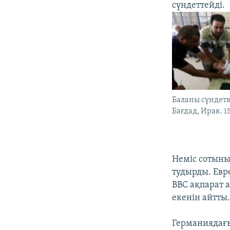
сүндеттейді.
Баланы сүндет
Бағдад, Ирак. 1
Неміс сотын
тудырды. Евр
BBC ақпарат а
екенін айтты
Германиядағы