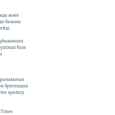
нда және
рде баланы
ейді.
у ұйымының
 үшінші бала
ы.
аразылығын
нн британдық
сіне араласу
 Times