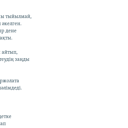
ны тыйылмай,
 әкелген.
ыр дене
ақты.
н айтып,
ттеудің заңды
біржолата
мәлімдеді.
детке
сап