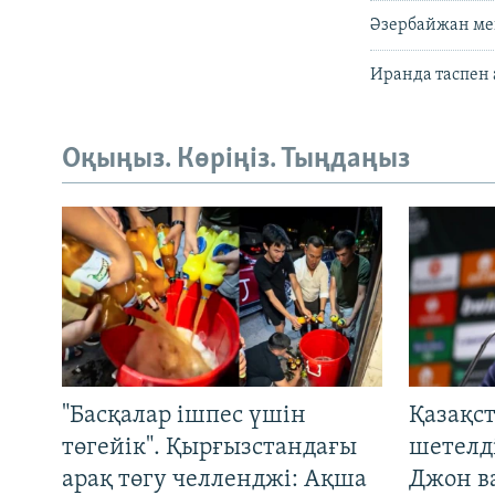
Әзербайжан ме
Иранда таспен а
Оқыңыз. Көріңіз. Тыңдаңыз
"Басқалар ішпес үшін
Қазақс
төгейік". Қырғызстандағы
шетелді
арақ төгу челленджі: Ақша
Джон ва