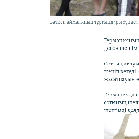
Баткен аймағының тұрғындары сүндет то
Германияның 
деген шешім
Соттың айтуы
жеңіп кетеді»
жасатпауын ө
Германияда е
сотының шешім
шешімді қолд