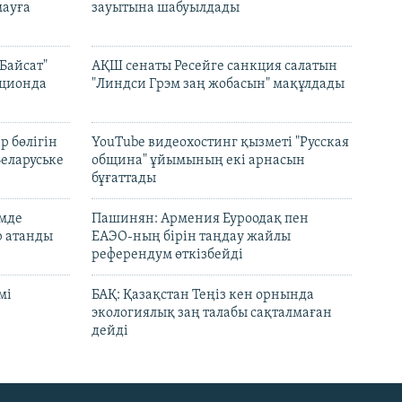
ауға
зауытына шабуылдады
Байсат"
АҚШ сенаты Ресейге санкция салатын
кционда
"Линдси Грэм заң жобасын" мақұлдады
р бөлігін
YouTube видеохостинг қызметі "Русская
Беларуське
община" ұйымының екі арнасын
бұғаттады
емде
Пашинян: Армения Еуроодақ пен
р атанды
ЕАЭО-ның бірін таңдау жайлы
референдум өткізбейді
мі
БАҚ: Қазақстан Теңіз кен орнында
экологиялық заң талабы сақталмаған
дейді