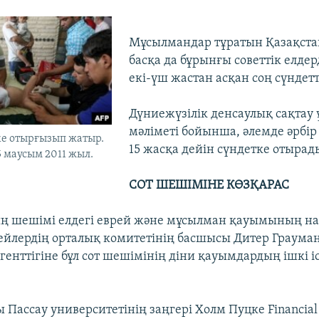
Мұсылмандар тұратын Қазақста
басқа да бұрынғы советтік елде
екі-үш жастан асқан соң сүндетт
Дүниежүзілік денсаулық сақта
мәліметі бойынша, әлемде әрбір
ке отырғызып жатыр.
15 жасқа дейін сүндетке отырад
5 маусым 2011 жыл.
СОТ ШЕШІМІНЕ КӨЗҚАРАС
ың шешімі елдегі еврей және мұсылман қауымының н
ейлердің орталық комитетінің басшысы Дитер Граума
генттігіне бұл сот шешімінің діни қауымдардың ішкі і
.
 Пассау университетінің заңгері Холм Пуцке Financial