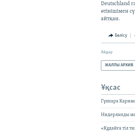
Deutschland г
өтінішімен с
айтқан.
Бөлісу
Айдар
ЖАЛПЫ АРХИВ
Ұқсас
Гүлнара Каримо
Нидерланды ма
«Құдайға тіл т