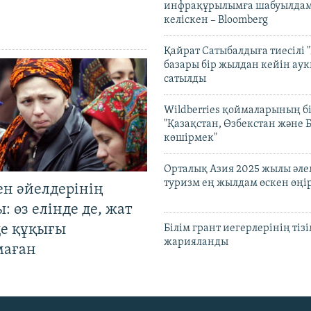
инфрақұрылымға шабуылдам
келіскен – Bloomberg
Қайрат Сатыбалдыға тиесілі "
базары бір жылдан кейін ау
сатылды
Wildberries қоймаларының бі
"Қазақстан, Өзбекстан және 
көшірмек"
Орталық Азия 2025 жылы әл
туризм ең жылдам өскен өңі
ен әйелдерінің
: өз елінде де, жат
де құқығы
Білім грант иегерлерінің тізі
жарияланды
маған