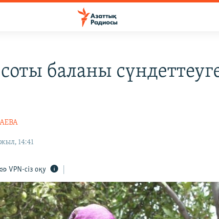
 соты баланы сүндеттеуг
АЕВА
жыл, 14:41
VPN-сіз оқу