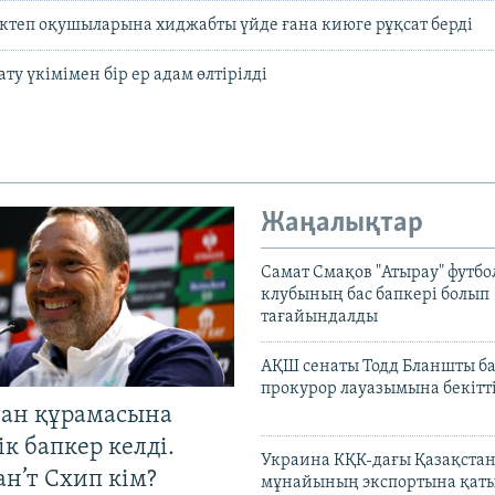
ктеп оқушыларына хиджабты үйде ғана киюге рұқсат берді
ту үкімімен бір ер адам өлтірілді
Жаңалықтар
Самат Смақов "Атырау" футбо
клубының бас бапкері болып
тағайындалды
АҚШ сенаты Тодд Бланшты ба
прокурор лауазымына бекітт
тан құрамасына
к бапкер келді.
Украина КҚК-дағы Қазақста
н’т Схип кім?
мұнайының экспортына қаты