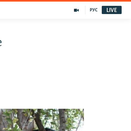
LIVE
РУС
е