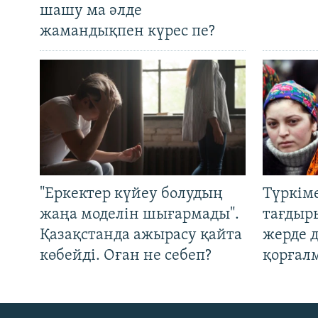
шашу ма әлде
жамандықпен күрес пе?
"Еркектер күйеу болудың
Түркім
жаңа моделін шығармады".
тағдыры
Қазақстанда ажырасу қайта
жерде 
көбейді. Оған не себеп?
қорғал