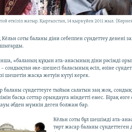
й өткізіп жатыр. Қырғызстан, 14 қыркүйек 2011 жыл. (Көрнек
Кёльн соты баланы діни себеппен сүндеттеу денені 
 шығарды.
нша, «баланың құқын ата-анасының діни рәсімді оры
 – сондықтан әке-шешесі баласының өсіп, өзіне сүндет
зі шешетін жасқа жетуін күтуі керек.
р баланы сүндеттеуге тыйым салатын заң жоқ, сондық
ін басқа соттар орындауға міндетті емес. Бірақ өзге с
ауы әбден мүмкін деген болжам бар.
Кёльн соты бұл шешімді ата-ана
төрт жасар баланы сүндеттеген 