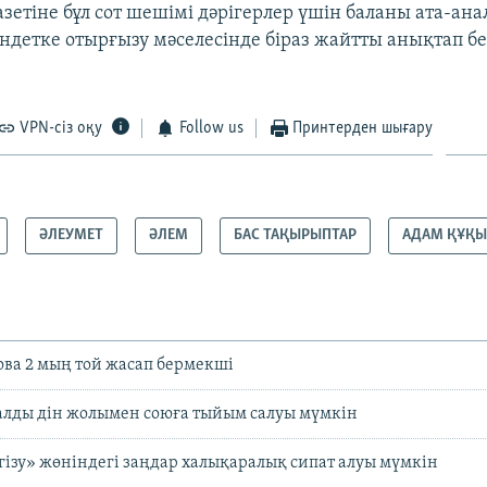
азетіне бұл сот шешімі дәрігерлер үшін баланы ата-ана
үндетке отырғызу мәселесінде біраз жайтты анықтап б
VPN-сіз оқу
Follow us
Принтерден шығару
ӘЛЕУМЕТ
ӘЛЕМ
БАС ТАҚЫРЫПТАР
АДАМ ҚҰҚЫ
ва 2 мың той жасап бермекші
лды дін жолымен союға тыйым салуы мүмкін
игізу» жөніндегі заңдар халықаралық сипат алуы мүмкін