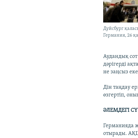
Дуйсбург қалас
Германия, 26 қ
Аудандық сот
дәрігерді ақт
не заңсыз еке
Дін таңдау ер
өзгертіп, оны
ӘЛЕМДЕГІ С
Германияда ж
отырады. АҚШ