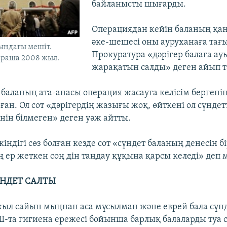
байланысты шығарды.
Операциядан кейін баланың қа
әке-шешесі оны ауруханаға тағы
ындағы мешіт.
Прокуратура «дәрігер балаға ау
араша 2008 жыл.
жарақатын салды» деген айып т
 баланың ата-анасы операция жасауға келісім бергені
аған. Ол сот «дәрігердің жазығы жоқ, өйткені ол сүнде
нін білмеген» деген уәж айтты.
кіндігі сөз болған кезде сот «сүндет баланың денесін 
ң ер жеткен соң дін таңдау құқына қарсы келеді» деп 
ҮНДЕТ САЛТЫ
ыл сайын мыңнан аса мұсылман және еврей бала сүн
-та гигиена ережесі бойынша барлық балаларды туа 