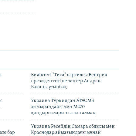
л
Биліктегі "Тиса" партиясы Венгрия
президенттігіне заңгер Андраш
Баканы ұсынбақ
с
Украина Түркиядан ATACMS
і
зымырандары мен M270
қондырғыларын сатып алмақ
н
Украина Ресейдің Самара облысы мен
сы бар
Краснодар аймағындағы мұнай