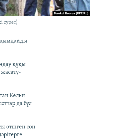
і сурет)
зақымдайды
ндау құқы
 жасату-
тан Кёльн
оттар да бұл
сы өтінген соң
дәрігерге