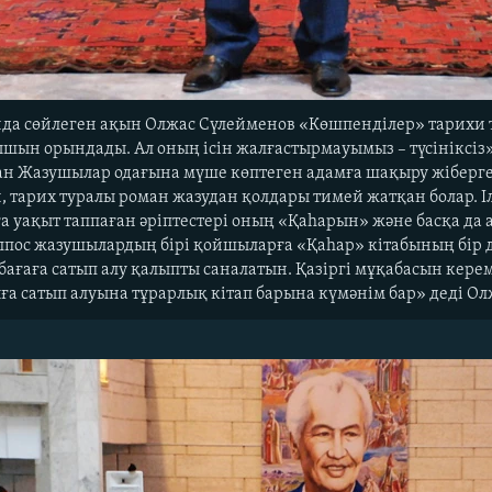
а сөйлеген ақын Олжас Сүлейменов «Көшпенділер» тарихи 
рышын орындады. Ал оның ісін жалғастырмауымыз – түсініксі
н Жазушылар одағына мүше көптеген адамға шақыру жіберген
ан, тарих туралы роман жазудан қолдары тимей жатқан болар. 
уға уақыт таппаған әріптестері оның «Қаһарын» және басқа д
лпос жазушылардың бірі қойшыларға «Қаһар» кітабының бір д
 бағаға сатып алу қалыпты саналатын. Қазіргі мұқабасын ке
ға сатып алуына тұрарлық кітап барына күмәнім бар» деді О