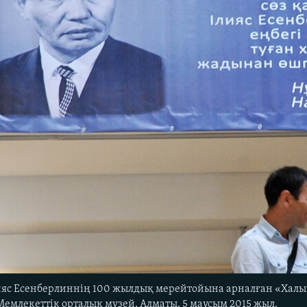
ияс Есенберлиннің 100 жылдық мерейтойына арналған «Халы
Мемлекеттік орталық музей, Алматы, 5 маусым 2015 жыл.