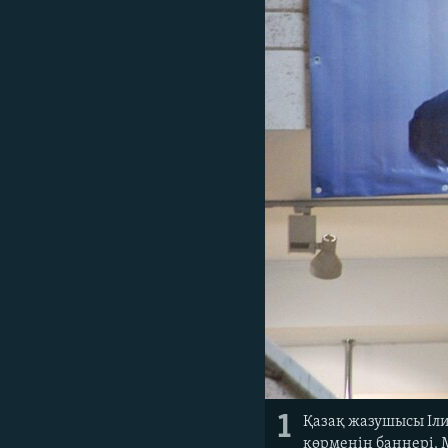
1
Қазақ жазушысы Іл
көрменің баннері. 