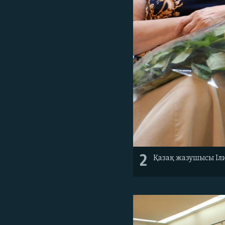
2
Қазақ жазушысы Іли