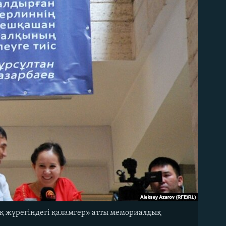
қ жүрегіндегі қаламгер» атты мемориалдық