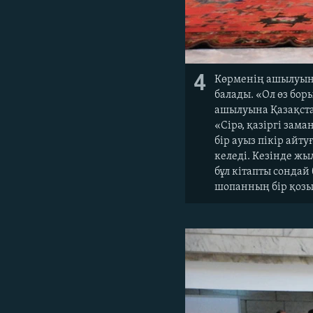
4
Көрменің ашылуынд
балады. «Ол өз бо
ашылуына Қазақста
«Сірә, қазіргі зам
бір ауыз пікір айт
келеді. Кезінде жы
бұл кітапты сондай
шопанның бір қозы