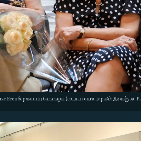
яс Есенберлиннің балалары (солдан оңға қарай): Дильфуза,