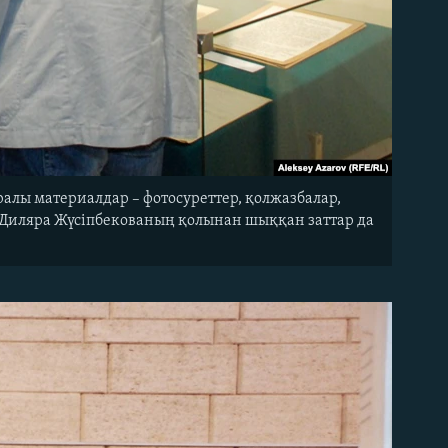
алы материалдар – фотосуреттер, қолжазбалар,
 Диляра Жүсіпбекованың қолынан шыққан заттар да