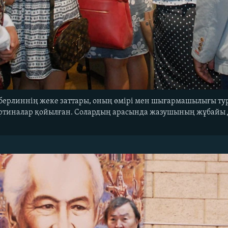
нберлиннің жеке заттары, оның өмірі мен шығармашылығы тур
 картиналар қойылған. Солардың арасында жазушының жұбайы