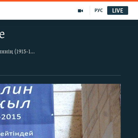
LIVE
РУС
е
Алматыдағы мемлекеттік орталық музейде қазақ жазушысы Ілияс Есенберлиннің (1915-1983) жүз жылдық мерейтойына арналған «Халық жүрегіндегі қаламгер» атты мемориалдық көрме ашылды. Есенберлиннің қаламынан туған 17 романның арасында әсіресе «Көшпенділер» тарихи трилогиясы («Қаһар», «Алмас қылыш», «Жанталас») жұртшылыққа кеңінен танымал, бұл шығарманың негізінде 2005 жылы «Көшпенділер» көркем фильмі түсірілген, ал қазір 10 сериялы «Қазақ елі» телесериалы түсіріліп жатыр.