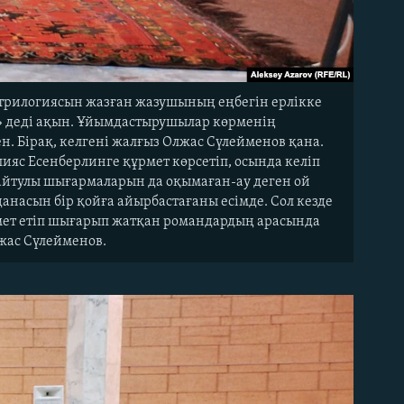
трилогиясын жазған жазушының еңбегін ерлікке
з» деді ақын. Ұйымдастырушылар көрменің
. Бірақ, келгені жалғыз Олжас Сүлейменов қана.
Ілияс Есенберлинге құрмет көрсетіп, осында келіп
а айтулы шығармаларын да оқымаған-ау деген ой
анасын бір қойға айырбастағаны есімде. Сол кезде
ремет етіп шығарып жатқан романдардың арасында
лжас Сүлейменов.