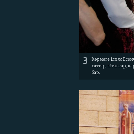
3
Көрмеге Ілияс Есе
хаттар, кітаптар,
бар.