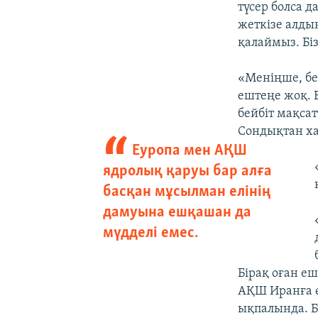
түсер болса д
жеткізе алдың
қалаймыз. Біз
«Меніңше, бе
ештеңе жоқ. 
бейбіт мақса
Сондықтан ха
Еуропа мен АҚШ
ядролық қаруы бар алға
басқан мұсылман елінің
дамуына ешқашан да
мүдделі емес.
Бірақ оған е
АҚШ Иранға ө
ықпалында. Бұ