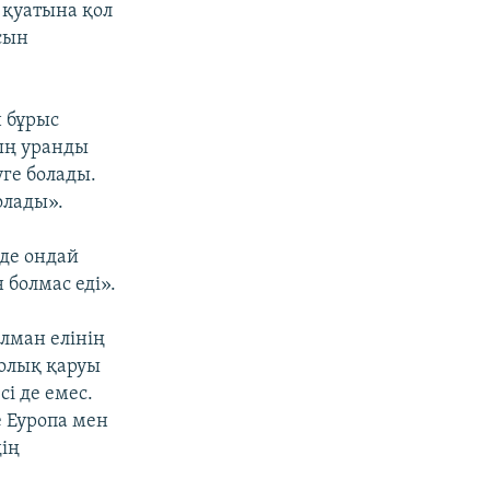
м қуатына қол
асын
н бұрыс
ның уранды
ге болады.
олады».
зде ондай
болмас еді».
лман елінің
ролық қаруы
сі де емес.
е Еуропа мен
дің