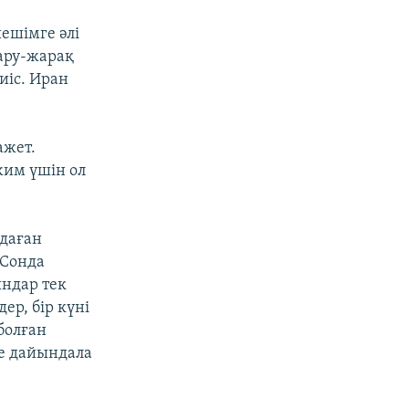
ешімге әлі
ару-жарақ
иіс. Иран
ажет.
жим үшін ол
лдаған
 Сонда
ндар тек
ер, бір күні
болған
ге дайындала