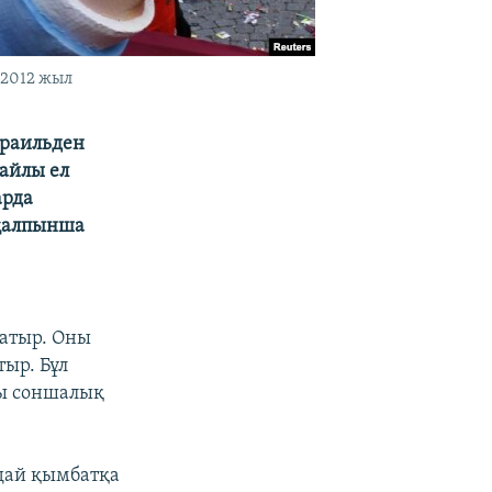
 2012 жыл
зраильден
айлы ел
арда
 қалпынша
жатыр. Оны
тыр. Бұл
сы соншалық
ндай қымбатқа