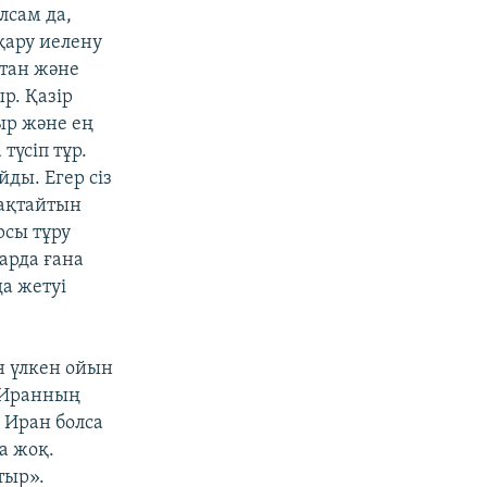
лсам да,
қару иелену
стан және
р. Қазір
ыр және ең
үсіп тұр.
ды. Егер сіз
жақтайтын
рсы тұру
ларда ғана
а жетуі
н үлкен ойын
, Иранның
 Иран болса
а жоқ.
тыр».