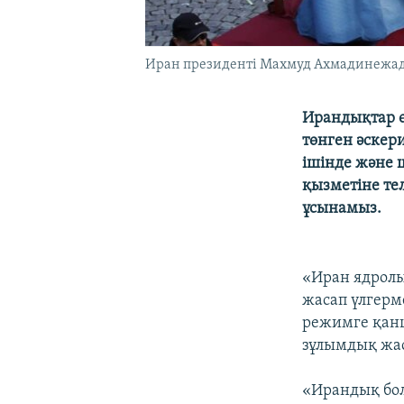
Иран президенті Махмуд Ахмадинежадт
Ирандықтар ө
төнген әскер
ішінде және 
қызметіне те
ұсынамыз.
«Иран ядролы
жасап үлгерме
режимге қанш
зұлымдық жас
«Ирандық бол