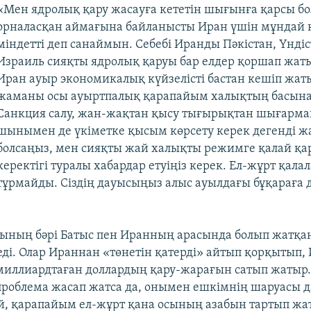
«Мен ядролық қару жасауға кететін шығынға қарсы бо
орналасқан аймағына байланысты Иран үшін мұндай 
міндетті деп санаймын. Себебі Иранды Пәкістан, Үнді
Израиль сияқты ядролық қаруы бар елдер қоршап жаты
Иран ауыр экономикалық күйзелісті бастан кешіп жат
жаманы осы ауыртпалық қарапайым халықтың басына т
Санкция салу, жан-жақтан қысу тығырықтан шығармай
шынымен де үкіметке қысым көрсету керек дегенді 
болсаңыз, мен сияқты жай халықты режимге қалай қа
керектігі туралы хабардар етуіңіз керек. Ел-жұрт қала
тұрмайды. Сіздің дауысыңыз алыс ауылдағы бұқараға д
ының бәрі Батыс пен Иранның арасында болып жатқа
еді. Олар Ираннан «төнетін қатерді» айтып қорқытып
миллиардтаған доллардың қару-жарағын сатып жатыр.
 проблема жасап жатса да, онымен ешкімнің шаруасы д
й, қарапайым ел-жұрт қана осының азабын тартып жа