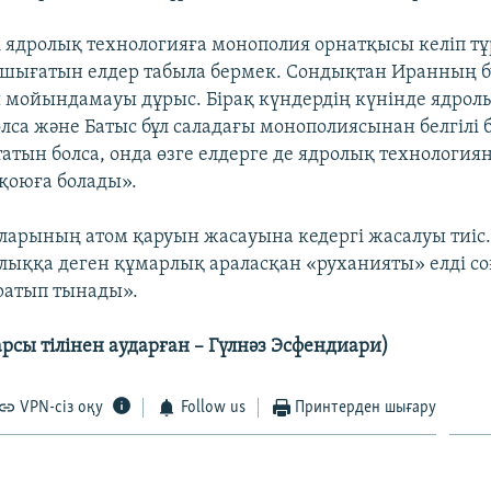
і ядролық технологияға монополия орнатқысы келіп т
 шығатын елдер табыла бермек. Сондықтан Иранның б
мойындамауы дұрыс. Бірақ күндердің күнінде ядрол
лса және Батыс бұл саладағы монополиясынан белгілі 
татын болса, онда өзге елдерге де ядролық технологи
қоюға болады».
арының атом қаруын жасауына кедергі жасалуы тиіс
йлыққа деген құмарлық араласқан «руханияты» елді со
ратып тынады».
арсы тілінен аударған – Гүлнәз Эсфендиари)
VPN-сіз оқу
Follow us
Принтерден шығару