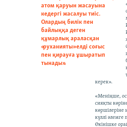
атом қаруын жасауына
кедергі жасалуы тиіс.
Олардың билік пен
байлыққа деген
құмарлық араласқан
«руханияты» елді соғыс
пен қирауға ұшыратып
тынады».
керек».
«Меніңше, ос
сияқты көрін
көршілеріне 
күллі әлемге
Өкінішке ора