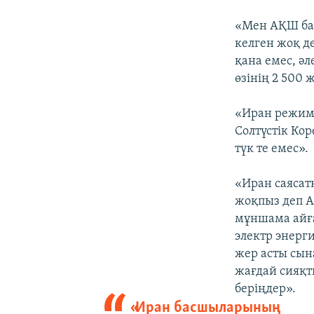
«Мен АҚШ бар
келген жоқ д
қана емес, ә
өзінің 2 500
«Иран режимі
Солтүстік Ко
түк те емес».
«Иран саясат
жоқпыз деп А
мұншама айғ
электр энерги
жер асты сын
жағдай сияқт
беріңдер».
«Иран басшыларының