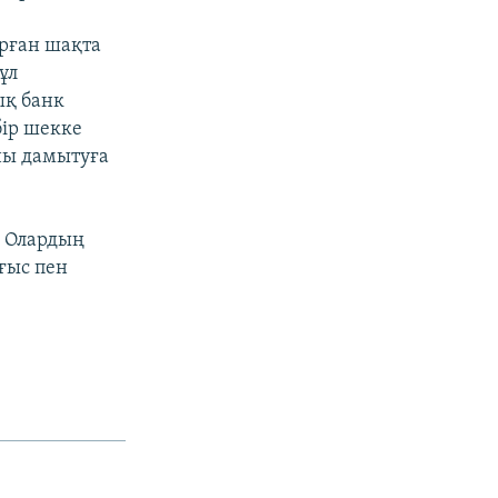
ұрған шақта
ұл
ық банк
бір шекке
яны дамытуға
. Олардың
ғыс пен