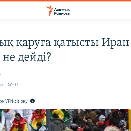
ық қаруға қатысты Иран
 не дейді?
М
ыл, 20:41
VPN-сіз оқу