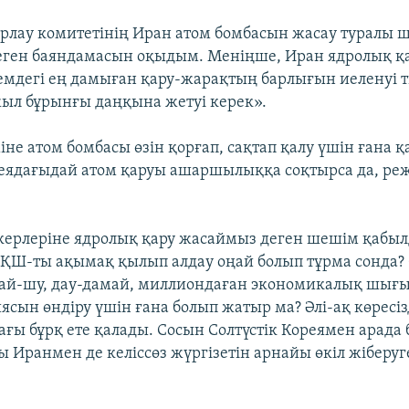
лау комитетінің Иран атом бомбасын жасау туралы ш
еген баяндамасын оқыдым. Меніңше, Иран ядролық қ
лемдегі ең дамыған қару-жарақтың барлығын иеленуі т
 жыл бұрынғы даңқына жетуі керек».
не атом бомбасы өзін қорғап, сақтап қалу үшін ғана қ
реядағыдай атом қаруы ашаршылыққа соқтырса да, ре
керлеріне ядролық қару жасаймыз деген шешім қабы
ҚШ-ты ақымақ қылып алдау оңай болып тұрма сонда?
ай-шу, дау-дамай, миллиондаған экономикалық шығы
ясын өндіру үшін ғана болып жатыр ма? Әлі-ақ көресізд
ағы бұрқ ете қалады. Сосын Солтүстік Кореямен арада 
ы Иранмен де келіссөз жүргізетін арнайы өкіл жіберу