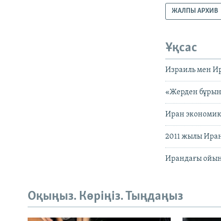
ЖАЛПЫ АРХИВ
Ұқсас
Израиль мен И
«Жерден бұрын
Иран экономик
2011 жылы Ира
Ирандағы ойын-
Оқыңыз. Көріңіз. Тыңдаңыз