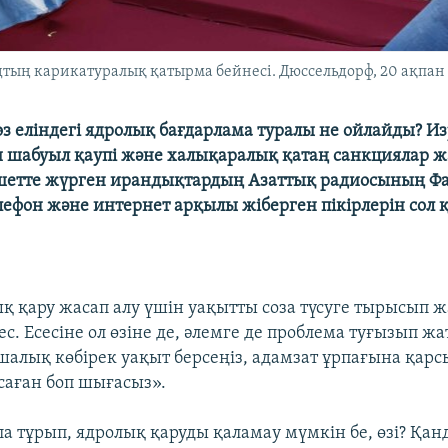
ың карикатуралық қатырма бейнесі. Дюссельдорф, 20 ақпан
з еліндегі ядролық бағдарлама туралы не ойлайды? И
и шабуыл қаупі және халықаралық қатаң санкциялар ж
шетте жүрген ирандықтардың Азаттық радиосының Ф
лефон және интернет арқылы жіберген пікірлерін сол
қ қару жасап алу үшін уақытты соза түсуге тырысып 
с. Есесіне ол өзіне де, әлемге де проблема туғызып жа
алық көбірек уақыт берсеңіз, адамзат ұрпағына қар
аған боп шығасыз».
а тұрып, ядролық қаруды қаламау мүмкін бе, өзі? Қа