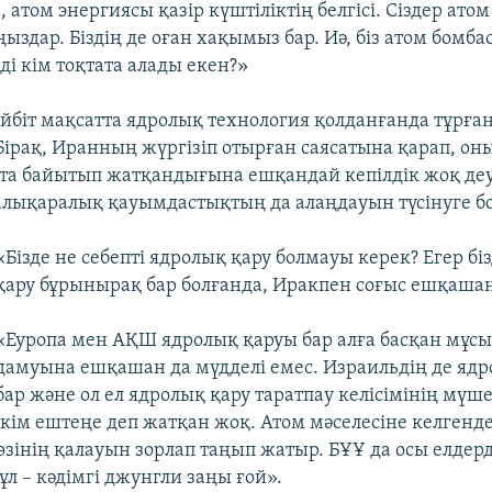
а, атом энергиясы қазір күштіліктің белгісі. Сіздер ато
ыздар. Біздің де оған хақымыз бар. Иә, біз атом бомб
ді кім тоқтата алады екен?»
йбіт мақсатта ядролық технология қолданғанда тұрға
Бірақ, Иранның жүргізіп отырған саясатына қарап, о
тта байытып жатқандығына ешқандай кепілдік жоқ деу
лықаралық қауымдастықтың да алаңдауын түсінуге б
«Бізде не себепті ядролық қару болмауы керек? Егер бі
қару бұрынырақ бар болғанда, Иракпен соғыс ешқашан 
«Еуропа мен АҚШ ядролық қаруы бар алға басқан мұсы
дамуына ешқашан да мүдделі емес. Израильдің де яд
бар және ол ел ядролық қару таратпау келісімінің мүше
шкім ештеңе деп жатқан жоқ. Атом мәселесіне келгенд
зінің қалауын зорлап таңып жатыр. БҰҰ да осы елдер
л – кәдімгі джунгли заңы ғой».