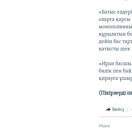
«Батыс елдер
оларға қарсы
монополияны 
құрылатын бо
дейін бас тар
қатысты шек 
«Иран басшыл
билік пен ба
қирауға ұшы
(Пікірлерді п
Бөлісу
Айдар