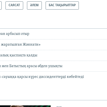
САЯСАТ
ӘЛЕМ
БАС ТАҚЫРЫПТАР
ран арбасып отыр
 жаратылған Жәннати»
алық қыспақта қалды
н мен Батыстың арасы әбден ушықты
сауыққа қарсы күрес диссиденттерді көбейтеді