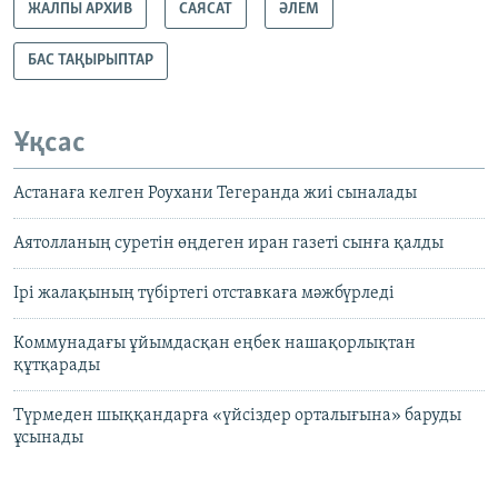
ЖАЛПЫ АРХИВ
САЯСАТ
ӘЛЕМ
БАС ТАҚЫРЫПТАР
Ұқсас
Астанаға келген Роухани Тегеранда жиі сыналады
Аятолланың суретін өңдеген иран газеті сынға қалды
Ірі жалақының түбіртегі отставкаға мәжбүрледі
Коммунадағы ұйымдасқан еңбек нашақорлықтан
құтқарады
Түрмеден шыққандарға «үйсіздер орталығына» баруды
ұсынады