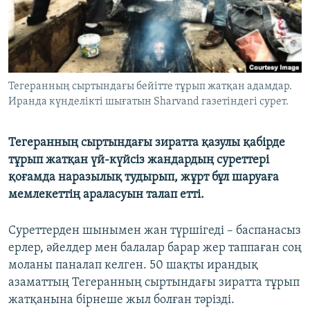
ЖАЗЫЛЫҢЫЗ
Басқа тілдерде
Тегеранның сыртындағы бейітте тұрып жатқан адамдар.
Иранда күнделікті шығатын Sharvand газетіндегі сурет.
Тегеранның сыртындағы зиратта қазулы қабірде
тұрып жатқан үй-күйсіз жандардың суреттері
қоғамда наразылық тудырып, жұрт бұл шаруаға
мемлекеттің араласуын талап етті.
Суреттерден шынымен жан түршігеді – баспанасыз
ерлер, әйелдер мен балалар барар жер таппаған соң
моланы паналап келген. 50 шақты ирандық
азаматтың Тегеранның сыртындағы зиратта тұрып
жатқанына бірнеше жыл болған тәрізді.