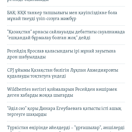
БАҚ: КҚК танкер тапшылығы мен қауіпсіздікке бола
мұнай тиеуді үзіп-созуға мәжбүр
"Қазақстан" арнасы сайлауалды дебаттағы сауалнамада
"ешқандай бұрмалау болған жоқ" дейді
Ресейдің Ярослав қаласындағы ірі мұнай зауытына
дрон шабуылдады
CPJ ұйымы Қазақстан билігін Лұқпан Ахмедияровты
қудалауды тоқтатуға үндеді
Wildberries негізгі қоймаларын Ресейден көшірмек
деген хабарды жоққа шығарды
"Әділ сөз" қоры Динара Егеубаеваға қатысты істі ашық
тергеуге шақырды
Түркістан өңірінде әйелдерді – "ұрғашылар", әншілерді