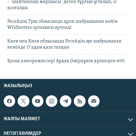
– "шайтанның жаршысы" деген тұрғын ұсталып, іс
қозғалды
Ресейдің Тула облысында дрон шабуылынан кейін
Wildberries орталығы өртенді
Киев пен Киев облысында Ресейдің әуе шабуылынан
кемінде 17 адам қаза тапқан
Қазақ кинорежиссері Ардақ Әмірқұлов дүниеден өтті
ЖАЗЫЛЫҢЫЗ
ЖАЛПЫ МӘЛІМЕТ
НЕГІЗГІ БӨЛІМДЕР