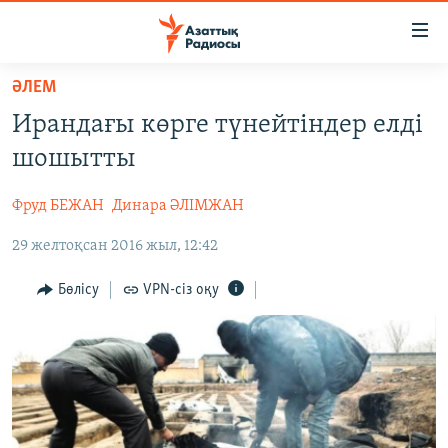
Accessibility
links
Skip
ӘЛЕМ
to
ЖАҢАЛЫҚТАР
Ирандағы көрге түнейтіндер елді
main
САЯСАТ
content
шошытты
AZATTYQTV
Skip
to
Фруд БЕЖАН
Динара ӘЛІМЖАН
ҚАҢТАР ОҚИҒАСЫ
main
29 желтоқсан 2016 жыл, 12:42
АДАМ ҚҰҚЫҚТАРЫ
Navigation
Skip
ӘЛЕУМЕТ
Бөлісу
VPN-сіз оқу
to
ӘЛЕМ
Search
АРНАЙЫ ЖОБАЛАР
Русский