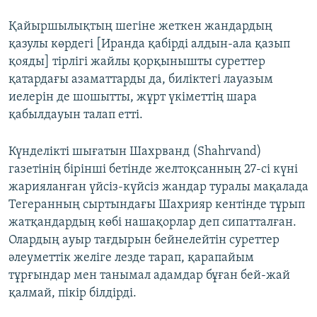
Қайыршылықтың шегіне жеткен жандардың
қазулы көрдегі [Иранда қабірді алдын-ала қазып
қояды] тірлігі жайлы қорқынышты суреттер
қатардағы азаматтарды да, биліктегі лауазым
иелерін де шошытты, жұрт үкіметтің шара
қабылдауын талап етті.
Күнделікті шығатын Шахрванд (Shahrvand)
газетінің бірінші бетінде желтоқсанның 27-сі күні
жарияланған үйсіз-күйсіз жандар туралы мақалада
Тегеранның сыртындағы Шахрияр кентінде тұрып
жатқандардың көбі нашақорлар деп сипатталған.
Олардың ауыр тағдырын бейнелейтін суреттер
әлеуметтік желіге лезде тарап, қарапайым
тұрғындар мен танымал адамдар бұған бей-жай
қалмай, пікір білдірді.