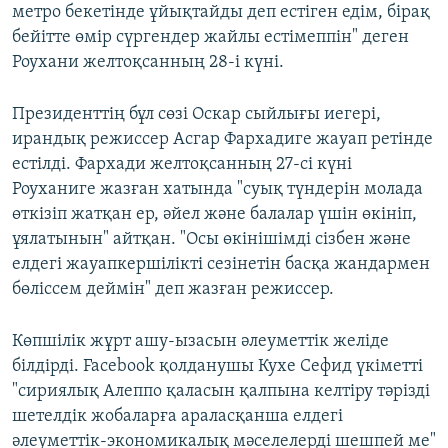
метро бекетінде ұйықтайды деп естіген едім, бірақ
бейітте өмір сүргендер жайлы естімеппін" деген
Роухани желтоқсанның 28-і күні.
Президенттің бұл сөзі Оскар сыйлығы иегері,
ирандық режиссер Асгар Фархадиге жауап ретінде
естілді. Фархади желтоқсанның 27-сі күні
Роуханиге жазған хатында "суық түндерін молада
өткізіп жатқан ер, әйел және балалар үшін өкініп,
ұялатынын" айтқан. "Осы өкінішімді сізбен және
елдегі жауапкершілікті сезінетін басқа жандармен
бөліссем деймін" деп жазған режиссер.
Көпшілік жұрт ашу-ызасын әлеуметтік желіде
білдірді. Facebook қолданушы Кухе Сефид үкіметті
"сириялық Алеппо қаласын қалпына келтіру тәрізді
шетелдік жобаларға араласқанша елдегі
әлеуметтік-экономикалық мәселелерді шешпей ме"