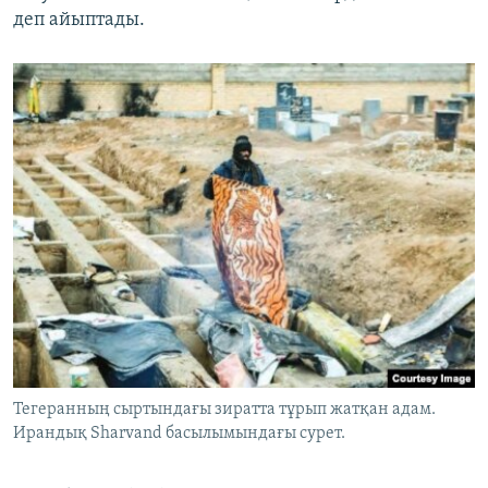
деп айыптады.
Тегеранның сыртындағы зиратта тұрып жатқан адам.
Ирандық Sharvand басылымындағы сурет.