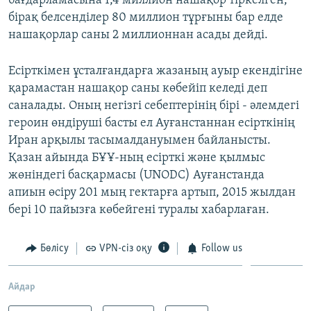
бағдарламасына 1,4 миллион нашақор тіркелген,
бірақ белсенділер 80 миллион тұрғыны бар елде
нашақорлар саны 2 миллионнан асады дейді.
Есірткімен ұсталғандарға жазаның ауыр екендігіне
қарамастан нашақор саны көбейіп келеді деп
саналады. Оның негізгі себептерінің бірі - әлемдегі
героин өндіруші басты ел Ауғанстаннан есірткінің
Иран арқылы тасымалдануымен байланысты.
Қазан айында БҰҰ-ның есірткі және қылмыс
жөніндегі басқармасы (UNODC) Ауғанстанда
апиын өсіру 201 мың гектарға артып, 2015 жылдан
бері 10 пайызға көбейгені туралы хабарлаған.
Бөлісу
VPN-сіз оқу
Follow us
Айдар