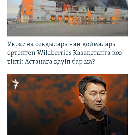
Украина соққыларынан қоймалары
өртенген Wildberries Қазақстанға көз
тікті: Астанаға қауіп бар ма?