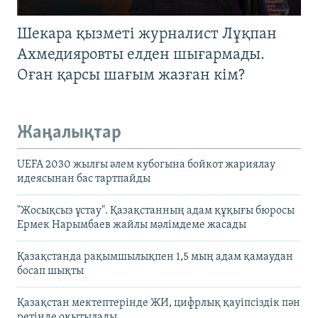
Шекара қызметі журналист Лұқпан
Ахмедияровты елден шығармады.
Оған қарсы шағым жазған кім?
Жаңалықтар
UEFA 2030 жылғы әлем кубогына бойкот жариялау
идеясынан бас тартпайды
"Жосықсыз ұстау". Қазақстанның адам құқығы бюросы
Ермек Нарымбаев жайлы мәлімдеме жасады
Қазақстанда рақымшылықпен 1,5 мың адам қамаудан
босап шықты
Қазақстан мектептерінде ЖИ, цифрлық қауіпсіздік пән
ретінде оқытылады