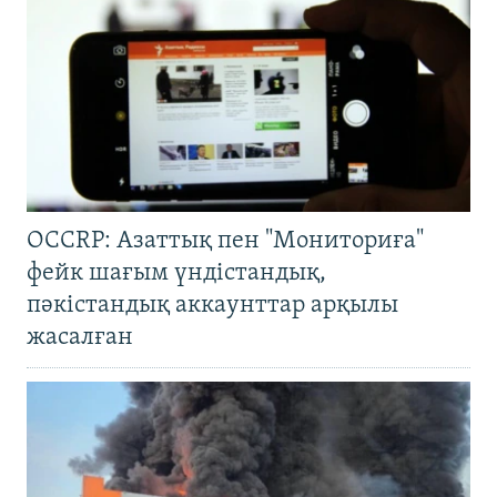
OCCRP: Азаттық пен "Мониториға"
фейк шағым үндістандық,
пәкістандық аккаунттар арқылы
жасалған