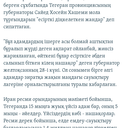
берген сұхбатында Тегеран провинциясының
губернаторы Сайед Хосейн Хашеми мола
тұрғындарын "есірткі діңкелеткен жандар" деп
сипаттаған.
"Бұл адамдардың ішерге асы болмай аштықтан
бұралып жүрді деген ақпарат ойланбай, жөнсіз
жарияланған, өйткені бұлар есірткіге әбден
салынып біткен кілең нашақор" деген губернатор
желтоқсанның 28-і күні. Ол сонымен бірге әлгі
адамдар зиратқа жақын маңдағы сауықтыру
лагеріне орналастырылғаны туралы хабарлаған.
Иран ресми орындарының мәліметі бойынша,
Тегеранда 15 мыңға жуық үйсіз адам бар, оның 5
мыңы - әйелдер. Үйсіздердің көбі - нашақорлар.
Ресми дерек бойынша, елде емдеу-сауықтыру