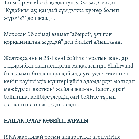
Тағы бір Facebook қолданушы Жавад Сиадат
"Құдайым-ау, қандай сұмдыққа куәгер болып
жүрміз?" деп жазды.
Мохесен Эб есімді азамат "абырой, ұят пен
қорқыныштан жұрдай" деп билікті айыптаған.
Желтоқсанның 28-і күні бейітте тұратын жандар
тақырыбын жалғастырған мақаласында Shahrvand
басылымы билік шара қабылдауға уәде еткеннен
кейін қауіпсіздік күштері үйсіз адамдарды моладан
мәжбүрлеп әкеткені жайлы жазған. Газет дерегі
бойынша, кейбіреулердің әлгі бейітте тұрып
жатқанына он жылдан асқан.
НАШАҚОРЛАР КӨБЕЙІП БАРАДЫ
ISNA жартылай ресми ақпараттық агенттігіне