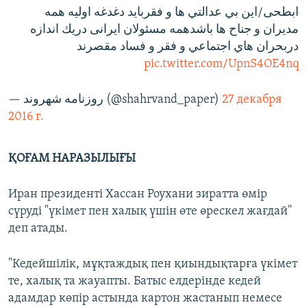
ابطحى/اين بي عدالتي ها و فقربايد دغدغه اوليه همه
مديران و جناح ها باشدهمه مسئولان ايرانى دريك اندازه
دربحران هاي اجتماعي و فقر و فساد مقصرند
pic.twitter.com/UpnS4OE4nq
— روزنامه شهروند (@shahrvand_paper)
27 декабря
2016 г.
ҚОҒАМ НАРАЗЫЛЫҒЫ
Иран президенті Хассан Роухани зиратта өмір
сүруді "үкімет пен халық үшін өте өрескел жағдай"
деп атады.
"Кедейшілік, мұқтаждық пен қиындықтарға үкімет
те, халық та жауапты. Батыс елдерінде кедей
адамдар көпір астында картон жастанып немесе