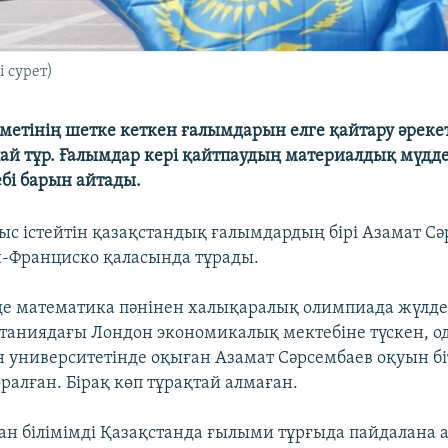
 сурет)
іметінің шетке кеткен ғалымдарын елге қайтару әреке
й тұр. Ғалымдар кері қайтпаудың материалдық мүдде
бі барын айтады.
с істейтін қазақстандық ғалымдардың бірі Азамат Сә
-Франциско қаласында тұрады.
е математика пәнінен халықаралық олимпиада жүлдег
таниядағы Лондон экономикалық мектебіне түскен, о
 университетінде оқыған Азамат Сәрсембаев оқуын бі
ралған. Бірақ көп тұрақтай алмаған.
ан білімімді Қазақстанда ғылыми тұрғыда пайдалана