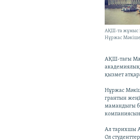
АҚШ-та жұмыс і
Нұржас Мәкіше
АҚШ-тағы Мас
академиялық 
қызмет атқар
Нұржас Мәкіш
грантын жеңі
мамандығы бо
компаниясын
Ал тарихшы А
Ол студентте