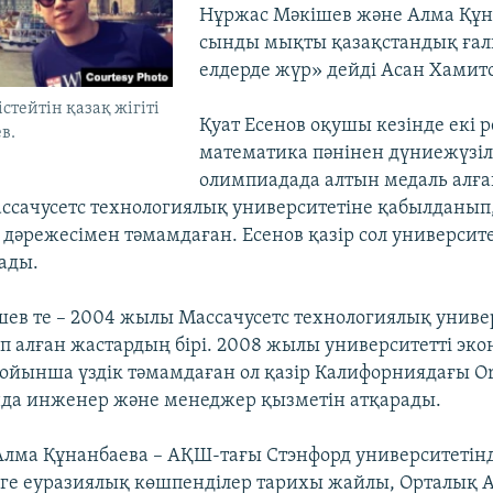
Нұржас Мәкішев және Алма Құн
сынды мықты қазақстандық ғал
елдерде жүр» дейді Асан Хамито
стейтін қазақ жігіті
Қуат Есенов оқушы кезінде екі р
в.
математика пәнінен дүниежүзіл
олимпиадада алтын медаль алғ
сачусетс технологиялық университетіне қабылданып
дәрежесімен тәмамдаған. Есенов қазір сол университ
ады.
ев те – 2004 жылы Массачусетс технологиялық униве
п алған жастардың бірі. 2008 жылы университетті эк
йынша үздік тәмамдаған ол қазір Калифорниядағы Or
да инженер және менеджер қызметін атқарады.
лма Құнанбаева – АҚШ-тағы Стэнфорд университетінд
рге еуразиялық көшпенділер тарихы жайлы, Орталық 