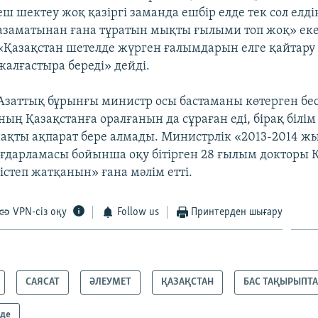
еш шектеу жоқ қазіргі заманда ешбір елде тек сол елді
азаматынан ғана тұратын мықты ғылыми топ жоқ» екен
«Қазақстан шетелде жүрген ғалымдарын елге қайтар
жалғастыра береді» дейді.
Азаттық бұрынғы министр осы бастаманы көтерген бе
ың Қазақстанға оралғанын да сұраған еді, бірақ білі
нақты ақпарат бере алмады. Министрлік «2013-2014 ж
ғдарламасы бойынша оқу бітірген 28 ғылым докторы 
істеп жатқанын» ғана мәлім етті.
VPN-сіз оқу
Follow us
Принтерден шығару
САЯСАТ
ӘЛЕУМЕТ
ҚАЗАҚСТАН
БАС ТАҚЫРЫПТ
мде