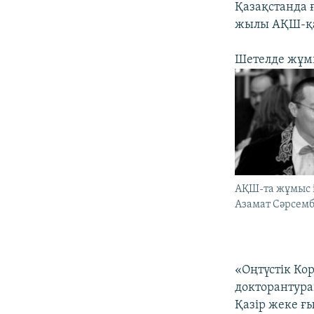
Қазақстанда 
жылы АҚШ-қа 
Шетелде жұмы
АҚШ-та жұмыс і
Азамат Сәрсемб
«Оңтүстік Ко
докторантура
Қазір жеке ғ