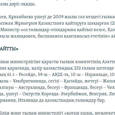
ралы дәріс оқиды.
шев, Құнанбаева үшеуі де 2009 жылы сол кездегі ғылым
ытжан Жұмағұлов Қазақстанға қайтаруға шақырған 1
р. Министр «ол ғалымдар отандарына қайтып келсе, Қа
қсы жалақымен, баспанамен қамтамасыз ететінін» а
ҚАЙТТЫ»
ылым министрлігіне қарасты ғылым комитетінің Азатт
на қарағанда, қазір қазақстандық 232 ғалым шетелд
дың 61-і – Ресейде, 59-ы – АҚШ-та, 10-ы – Израильде, 10
ызы – Ұлыбританияда, сегізі – Қытайда, жетеуі – Жапо
 алтауы – Австралияда, бесеуі – Францияда, бесеуі – Чех
а, үшеуі – Оңтүстік Кореяда. Әзербайжан, Венгрия, Ли
ермания, Италияда да қазақстандық ғалымдар бар.
Білім және ғылым министрлігі «қоғам ашық, мемлеке