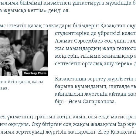
ғылыми білімімді қызметпен ұштастыруға мүмкіндік 
жұмысқа кеттім» дейді ол.
с істейтін қазақ ғалымдары білімдерін Қазақстан о
студенттеріне де үйреткісі келет
Азамат Сәрсембаев «ол үшін ға
жас мамандардың жаңа технол
меңгеріп, ғылыми жаңалықтар
септесетін орталық ашу керек» д
Қазақстанда зерттеу жүргізетін
стейтін қазақ жасы
барына күмәнданып, шетелде 
аев.
айналысып жүргенін айтқан жа
бірі – Әсем Сапарханова.
рея үкіметінің грантын жеңіп алып, осы елде магистра
ны оқыдым. Оқу бітірген соң жақсы жалақысы бар жұ
ылыми зерттеуімді жүргізіп жатырмын. Егер Қазақстан