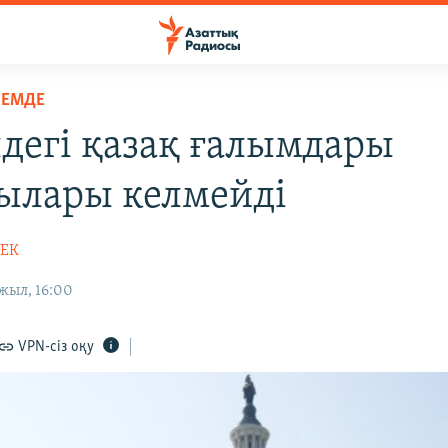
ЛЕМДЕ
дегі қазақ ғалымдары
ылары келмейді
БЕК
жыл, 16:00
VPN-сіз оқу