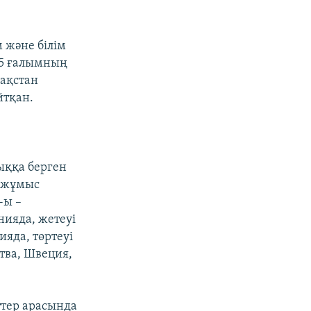
 және білім
25 ғалымның
зақстан
йтқан.
ыққа берген
е жұмыс
-ы –
нияда, жетеуі
ияда, төртеуі
тва, Швеция,
ттер арасында