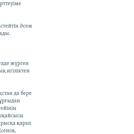
ерттеуіме
стейтін Әсем
ады.
елде жүрген
қ игіліктен
қстан да бере
тұрғыдан
гейінің
Ешқайсысы
ырысқа қарап
Есенов,