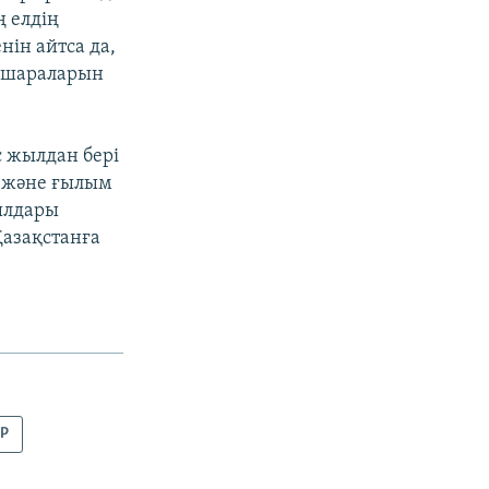
ң елдің
ін айтса да,
у шараларын
с жылдан бері
м және ғылым
ылдары
Қазақстанға
АР