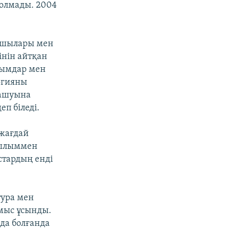
болмады. 2004
қушылары мен
інін айтқан
лымдар мен
огияны
 ашуына
еп біледі.
 жағдай
ғылыммен
стардың енді
тура мен
мыс ұсынды.
да болғанда