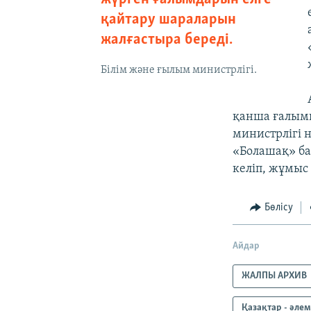
қайтару шараларын
жалғастыра береді.
Білім және ғылым министрлігі.
қанша ғалымн
министрлігі 
«Болашақ» ба
келіп, жұмыс 
Бөлісу
Айдар
ЖАЛПЫ АРХИВ
Қазақтар - әле