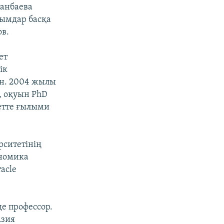
анбаева
ымдар басқа
в.
ет
ік
ан. 2004 жылы
, оқуын PhD
етте ғылыми
рситетінің
ономика
acle
е профессор.
Азия