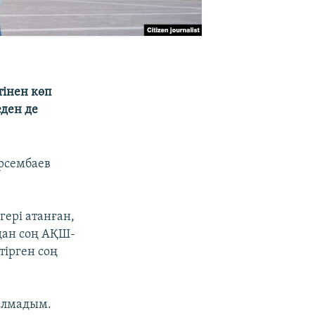
тінен көп
ден де
рсембаев
ері атанған,
дан соң АҚШ-
тірген соң
 алмадым.