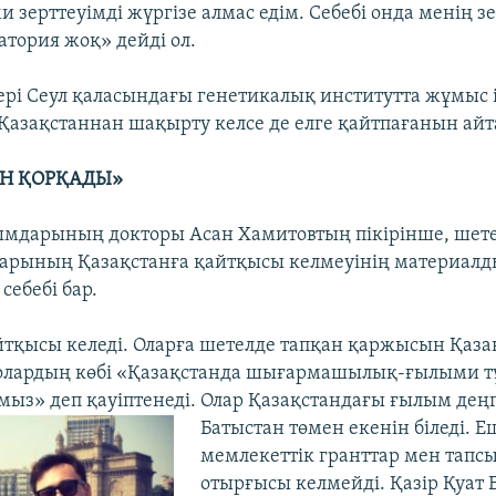
и зерттеуімді жүргізе алмас едім. Себебі онда менің з
атория жоқ» дейді ол.
рі Сеул қаласындағы генетикалық институтта жұмыс і
Қазақстаннан шақырту келсе де елге қайтпағанын айт
Н ҚОРҚАДЫ»
мдарының докторы Асан Хамитовтың пікірінше, шет
арының Қазақстанға қайтқысы келмеуінің материалды
себебі бар.
айтқысы келеді. Оларға шетелде тапқан қаржысын Қаза
 олардың көбі «Қазақстанда шығармашылық-ғылыми 
мыз» деп қауіптенеді. Олар Қазақстандағы ғылым дең
Батыстан төмен екенін біледі. 
мемлекеттік гранттар мен тапс
отырғысы келмейді. Қазір Қуат 