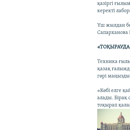
қазіргі ғылым
керекті лабор
Үш жылдан бе
Сапарханова 
«ТОҚЫРАУДА
Техника ғылы
қазақ ғалымд
гөрі маңызды 
«Көбі елге қ
алады. Бірақ
тоқырап қала