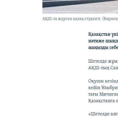
АҚШ-та жүрген қазақ студенті. (Көрнекі
Қазақстан үк
нәтиже шықпа
маңызды себе
Шетелде жұмы
АҚШ-тың Сан
Оқушы кезінд
кейін Ұлыбри
тағы Мичиган
Қазақстанға о
«Шетелде алғ