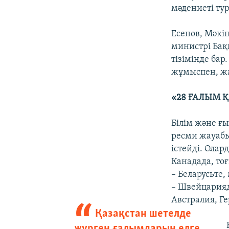
мәдениеті ту
Есенов, Мәкі
министрі Бақ
тізімінде ба
жұмыспен, жа
«28 ҒАЛЫМ 
Білім және ғ
ресми жауабы
істейді. Олар
Канадада, тоғ
– Беларусьте,
– Швейцарияд
Австралия, Г
Қазақстан шетелде
жүрген ғалымдарын елге