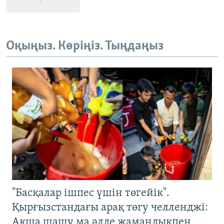
Оқыңыз. Көріңіз. Тыңдаңыз
"Басқалар ішпес үшін төгейік".
Қырғызстандағы арақ төгу челленджі:
Ақша шашу ма әлде жамандықпен