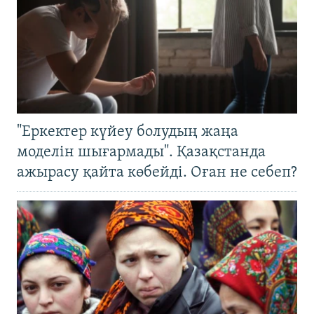
"Еркектер күйеу болудың жаңа
моделін шығармады". Қазақстанда
ажырасу қайта көбейді. Оған не себеп?