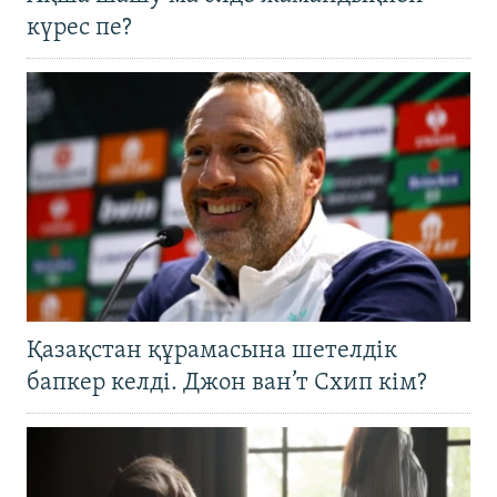
күрес пе?
Қазақстан құрамасына шетелдік
бапкер келді. Джон ван’т Схип кім?