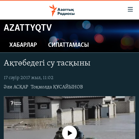
Accessibility
links
Skip
AZATTYQTV
to
ЖАҢАЛЫҚТАР
main
САЯСАТ
ХАБАРЛАР
СИПАТТАМАСЫ
content
AZATTYQTV
Skip
Ақтөбедегі су тасқыны
to
ҚАҢТАР ОҚИҒАСЫ
main
АДАМ ҚҰҚЫҚТАРЫ
17 сәуір 2017 жыл, 11:02
Navigation
Skip
Әли АСҚАР
Тоқмолда ҚҰСАЙЫНОВ
ӘЛЕУМЕТ
to
ӘЛЕМ
Search
АРНАЙЫ ЖОБАЛАР
Русский
No media source currently available