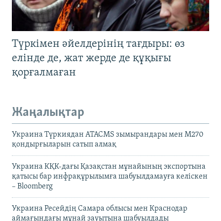
Түркімен әйелдерінің тағдыры: өз
елінде де, жат жерде де құқығы
қорғалмаған
Жаңалықтар
Украина Түркиядан ATACMS зымырандары мен M270
қондырғыларын сатып алмақ
Украина КҚК-дағы Қазақстан мұнайының экспортына
қатысы бар инфрақұрылымға шабуылдамауға келіскен
– Bloomberg
Украина Ресейдің Самара облысы мен Краснодар
аймағындағы мұнай зауытына шабуылдады