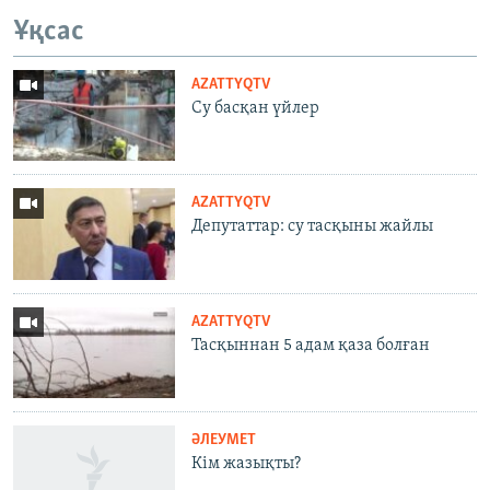
Ұқсас
AZATTYQTV
Су басқан үйлер
AZATTYQTV
Депутаттар: су тасқыны жайлы
AZATTYQTV
Тасқыннан 5 адам қаза болған
ӘЛЕУМЕТ
Кім жазықты?