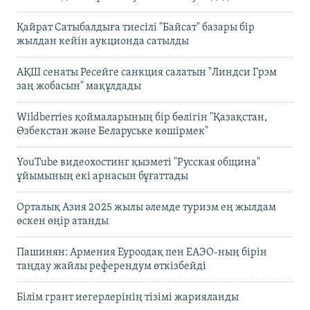
Қайрат Сатыбалдыға тиесілі "Байсат" базары бір
жылдан кейін аукционда сатылды
АҚШ сенаты Ресейге санкция салатын "Линдси Грэм
заң жобасын" мақұлдады
Wildberries қоймаларының бір бөлігін "Қазақстан,
Өзбекстан және Беларуське көшірмек"
YouTube видеохостинг қызметі "Русская община"
ұйымының екі арнасын бұғаттады
Орталық Азия 2025 жылы әлемде туризм ең жылдам
өскен өңір атанды
Пашинян: Армения Еуроодақ пен ЕАЭО-ның бірін
таңдау жайлы референдум өткізбейді
Білім грант иегерлерінің тізімі жарияланды