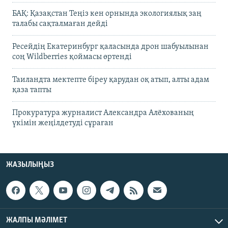
БАҚ: Қазақстан Теңіз кен орнында экологиялық заң
талабы сақталмаған дейді
Ресейдің Екатеринбург қаласында дрон шабуылынан
соң Wildberries қоймасы өртенді
Таиландта мектепте біреу қарудан оқ атып, алты адам
қаза тапты
Прокуратура журналист Александра Алёхованың
үкімін жеңілдетуді сұраған
ЖАЗЫЛЫҢЫЗ
ЖАЛПЫ МӘЛІМЕТ