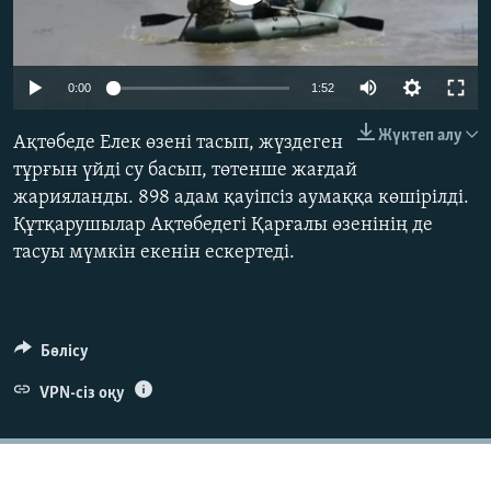
ЖАЗЫЛЫҢЫЗ
0:00
1:52
Басқа тілдерде
Жүктеп алу
Ақтөбеде Елек өзені тасып, жүздеген
тұрғын үйді су басып, төтенше жағдай
жарияланды. 898 адам қауіпсіз аумаққа көшірілді.
Құтқарушылар Ақтөбедегі Қарғалы өзенінің де
тасуы мүмкін екенін ескертеді.
Бөлісу
VPN-сіз оқу