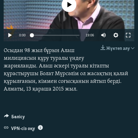
No media source currently available
ЖАЗЫЛЫҢЫЗ
Басқа тілдерде
0:00
19:06
Жүктеп алу
Осыдан 98 жыл бұрын Алаш
милициясын құру туралы үндеу
жарияланды. Алаш әскері туралы кітапты
құрастырушы Болат Мүрсәлім ол жасақтың қалай
құрылғанын, кіммен соғысқанын айтып берді.
Алматы, 13 қараша 2015 жыл.
Бөлісу
VPN-сіз оқу