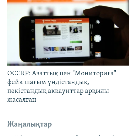
OCCRP: Азаттық пен "Мониториға"
фейк шағым үндістандық,
пәкістандық аккаунттар арқылы
жасалған
Жаңалықтар