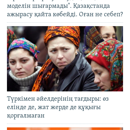
моделін шығармады". Қазақстанда
ажырасу қайта көбейді. Оған не себеп?
Түркімен әйелдерінің тағдыры: өз
елінде де, жат жерде де құқығы
қорғалмаған