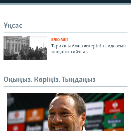
Ұқсас
ӘЛЕУМЕТ
Тарихшы Алаш әскерінің видеосын
тапқанын айтады
Оқыңыз. Көріңіз. Тыңдаңыз