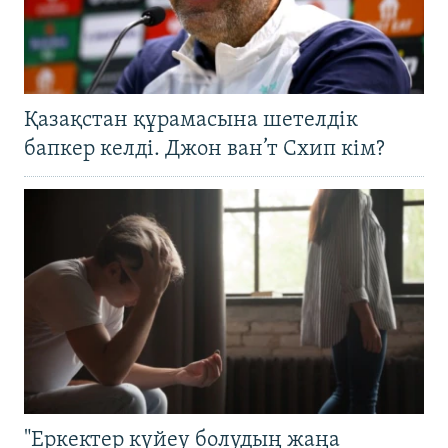
Қазақстан құрамасына шетелдік
бапкер келді. Джон ван’т Схип кім?
"Еркектер күйеу болудың жаңа