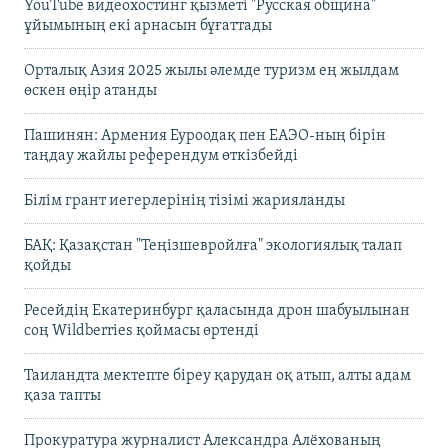
YouTube видеохостинг қызметі "Русская община"
ұйымының екі арнасын бұғаттады
Орталық Азия 2025 жылы әлемде туризм ең жылдам
өскен өңір атанды
Пашинян: Армения Еуроодақ пен ЕАЭО-ның бірін
таңдау жайлы референдум өткізбейді
Білім грант иегерлерінің тізімі жарияланды
БАҚ: Қазақстан "Теңізшевройлға" экологиялық талап
қойды
Ресейдің Екатеринбург қаласында дрон шабуылынан
соң Wildberries қоймасы өртенді
Таиландта мектепте біреу қарудан оқ атып, алты адам
қаза тапты
Прокуратура журналист Александра Алёхованың