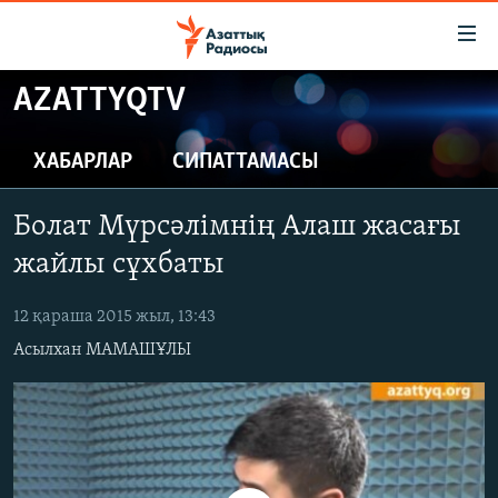
Accessibility
links
Skip
AZATTYQTV
to
ЖАҢАЛЫҚТАР
main
САЯСАТ
ХАБАРЛАР
СИПАТТАМАСЫ
content
AZATTYQTV
Skip
Болат Мүрсәлімнің Алаш жасағы
to
ҚАҢТАР ОҚИҒАСЫ
main
жайлы сұхбаты
АДАМ ҚҰҚЫҚТАРЫ
Navigation
Skip
12 қараша 2015 жыл, 13:43
ӘЛЕУМЕТ
to
Асылхан МАМАШҰЛЫ
ӘЛЕМ
Search
АРНАЙЫ ЖОБАЛАР
Русский