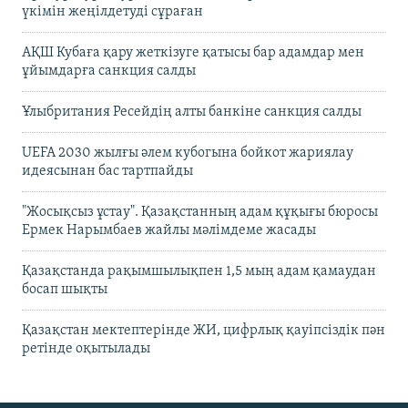
үкімін жеңілдетуді сұраған
АҚШ Кубаға қару жеткізуге қатысы бар адамдар мен
ұйымдарға санкция салды
Ұлыбритания Ресейдің алты банкіне санкция салды
UEFA 2030 жылғы әлем кубогына бойкот жариялау
идеясынан бас тартпайды
"Жосықсыз ұстау". Қазақстанның адам құқығы бюросы
Ермек Нарымбаев жайлы мәлімдеме жасады
Қазақстанда рақымшылықпен 1,5 мың адам қамаудан
босап шықты
Қазақстан мектептерінде ЖИ, цифрлық қауіпсіздік пән
ретінде оқытылады