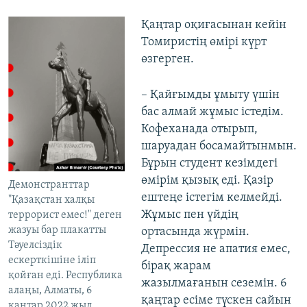
Қаңтар оқиғасынан кейін
Томиристің өмірі күрт
өзгерген.
– Қайғымды ұмыту үшін
бас алмай жұмыс істедім.
Кофеханада отырып,
шаруадан босамайтынмын.
Бұрын студент кезімдегі
өмірім қызық еді. Қазір
Демонстранттар
ештеңе істегім келмейді.
"Қазақстан халқы
Жұмыс пен үйдің
террорист емес!" деген
жазуы бар плакатты
ортасында жүрмін.
Тәуелсіздік
Депрессия не апатия емес,
ескерткішіне іліп
бірақ жарам
қойған еді. Республика
жазылмағанын сеземін. 6
алаңы, Алматы, 6
қаңтар есіме түскен сайын
қаңтар 2022 жыл