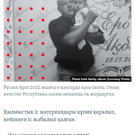
Руслан Қуат 2022 жылғы 6 қаңтарда қаза тапты. Оның
көлігіне Республика алаңы маңында оқ жаудырған
Қылмыстық іс материалдары құпия қаралып,
кейіннен іс жабылып қалған.