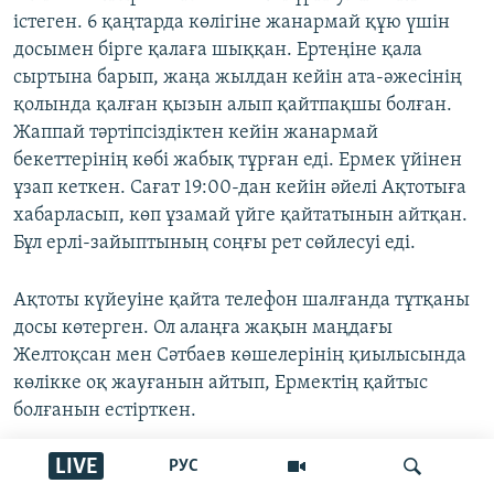
істеген. 6 қаңтарда көлігіне жанармай құю үшін
досымен бірге қалаға шыққан. Ертеңіне қала
сыртына барып, жаңа жылдан кейін ата-әжесінің
қолында қалған қызын алып қайтпақшы болған.
Жаппай тәртіпсіздіктен кейін жанармай
бекеттерінің көбі жабық тұрған еді. Ермек үйінен
ұзап кеткен. Сағат 19:00-дан кейін әйелі Ақтотыға
хабарласып, көп ұзамай үйге қайтатынын айтқан.
Бұл ерлі-зайыптының соңғы рет сөйлесуі еді.
Ақтоты күйеуіне қайта телефон шалғанда тұтқаны
досы көтерген. Ол алаңға жақын маңдағы
Желтоқсан мен Сәтбаев көшелерінің қиылысында
көлікке оқ жауғанын айтып, Ермектің қайтыс
болғанын естірткен.
LIVE
РУС
Ақтоты күйеуін медициналық жедел жәрдем