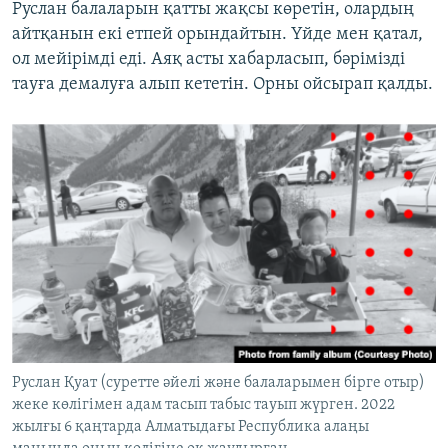
Руслан балаларын қатты жақсы көретін, олардың
айтқанын екі етпей орындайтын. Үйде мен қатал,
ол мейірімді еді. Аяқ асты хабарласып, бәрімізді
тауға демалуға алып кететін. Орны ойсырап қалды.
Руслан Қуат (суретте әйелі және балаларымен бірге отыр)
жеке көлігімен адам тасып табыс тауып жүрген. 2022
жылғы 6 қаңтарда Алматыдағы Республика алаңы