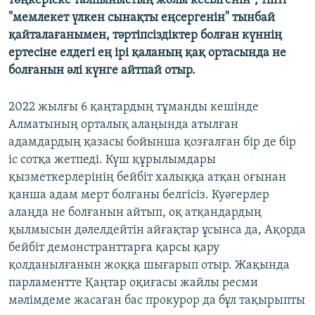
төңкеріске талпыныстың жолы кесілгенін", тіпті
"мемлекет үлкен сынақты еңсергенін" тынбай
қайталағанымен, тәртіпсіздіктер болған күннің
ертесіне елдегі ең ірі қаланың қақ ортасында не
болғанын әлі күнге айтпай отыр.
2022 жылғы 6 қаңтардың тұманды кешінде
Алматының орталық алаңында атылған
адамдардың қазасы бойынша қозғалған бір де бір
іс сотқа жетпеді. Күш құрылымдары
қызметкерлерінің бейбіт халыққа атқан оғынан
қанша адам мерт болғаны белгісіз. Куәгерлер
алаңда не болғанын айтып, оқ атқандардың
қылмысын дәлелдейтін айғақтар ұсынса да, Ақорда
бейбіт демонстранттарға қарсы қару
қолданылғанын жоққа шығарып отыр. Жақында
парламентте Қаңтар оқиғасы жайлы ресми
мәлімдеме жасаған бас прокурор да бұл тақырыпты