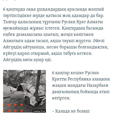
6 қаңтарда оққа ұшқандардың арасында жаппай
тәртіпсіздікке мүлде қатысы жоқ адамдар да бар.
Талғар қаласының тұрғыны Руслан Қуат Алматы
әуежайында жұмыс істеген. Қаңтардың басында
еңбек демалысына шығып, жеңіл көлігімен
Алматыға адам тасып, ақша тауып жүрген. Әйелі
Айгүлдің айтуынша, несие борышы болғандықтан,
күйеуі қарап отырмай, ақша табуға кеткен.
Айгүлдің аяғы ауыр еді.
6 қаңтар кешке Руслан
Қуатты Республика алаңына
жақын маңдағы Назарбаев
даңғылының бойында атып
өлтірген.
– Қалада не болып