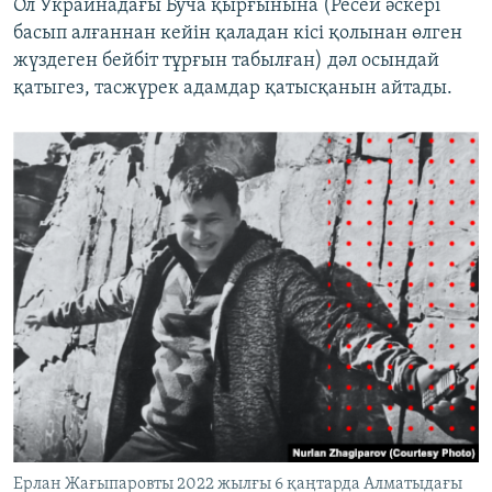
Ол Украинадағы Буча қырғынына (Ресей әскері
басып алғаннан кейін қаладан кісі қолынан өлген
жүздеген бейбіт тұрғын табылған) дәл осындай
қатыгез, тасжүрек адамдар қатысқанын айтады.
Ерлан Жағыпаровты 2022 жылғы 6 қаңтарда Алматыдағы