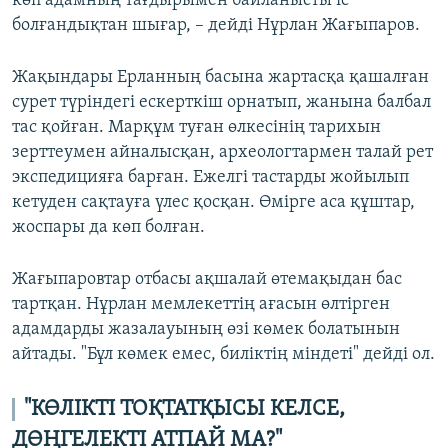
көп адамның тағдырымен байланысты іс
болғандықтан шығар, – дейді Нұрлан Жағыпаров.
Жақындары Ерланның басына жартасқа қашалған
сурет түріндегі ескерткіш орнатып, жанына балбал
тас қойған. Марқұм туған өлкесінің тарихын
зерттеумен айналысқан, археологтармен талай рет
экспедицияға барған. Ежелгі тастарды жойылып
кетуден сақтауға үлес қосқан. Өмірге аса құштар,
жоспары да көп болған.
Жағыпаровтар отбасы ақшалай өтемақыдан бас
тартқан. Нұрлан мемлекеттің ағасын өлтірген
адамдарды жазалауының өзі көмек болатынын
айтады. "Бұл көмек емес, биліктің міндеті" дейді ол.
"КӨЛІКТІ ТОҚТАТҚЫСЫ КЕЛСЕ
,
ДӨҢГЕЛЕКТІ АТПАЙ МА?"