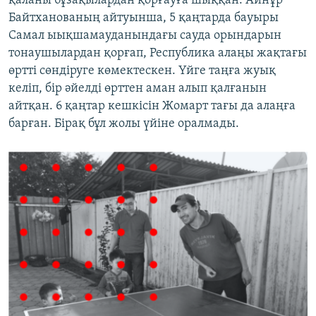
қаланы бұзақылардан қорғауға шыққан. Айнұр
Байтханованың айтуынша, 5 қаңтарда бауыры
Самал ыықшамауданындағы сауда орындарын
тонаушылардан қорғап, Республика алаңы жақтағы
өртті сөндіруге көмектескен. Үйге таңға жуық
келіп, бір әйелді өрттен аман алып қалғанын
айтқан. 6 қаңтар кешкісін Жомарт тағы да алаңға
барған. Бірақ бұл жолы үйіне оралмады.