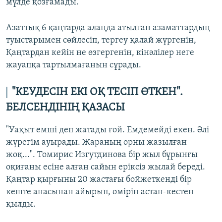
мүлде қозғамады.
Азаттық 6 қаңтарда алаңда атылған азаматтардың
туыстарымен сөйлесіп, тергеу қалай жүргенін,
Қаңтардан кейін не өзгергенін, кінәлілер неге
жауапқа тартылмағанын сұрады.
"КЕУДЕСІН ЕКІ ОҚ ТЕСІП ӨТКЕН".
БЕЛСЕНДІНІҢ ҚАЗАСЫ
"Уақыт емші деп жатады ғой. Емдемейді екен. Әлі
жүрегім ауырады. Жараның орны жазылған
жоқ...". Томирис Изгутдинова бір жыл бұрынғы
оқиғаны есіне алған сайын еріксіз жылай береді.
Қаңтар қырғыны 20 жастағы бойжеткенді бір
кеште анасынан айырып, өмірін астан-кестен
қылды.