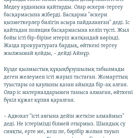
Медеу ауданына қайтарды. Олар әскери-тергеу
басқармасына жіберді. Басқарма "әскери
қызметкерлер билігін асыра пайдаланған" деді. Іс
қайтадан полиция басқармасына келіп түсті. Жыл
бойы істі бір-біріне итеріп жатқандай көрінді.
Жазда прокуратураға бардық, өйткені тергеу
жылжымай қойды, – дейді Айнұр.
Күзде қылмыстық құқықбұзушылық табылмады
деген желеумен істі жауып тастаған. Жомарттың
туыстары ол қаулыны қазан айында бір-ақ алған.
Олар іс материалдарымен таныса алмаған, өйткені
бүкіл құжат құпия қаралған.
– Адвокат "істі аяғына дейін жеткізе алмаймыз"
деді. Не істерімізді білмей отырмыз. Шындық су
сияқты, ерте ме, кеш пе, бәрібір жолын тауып