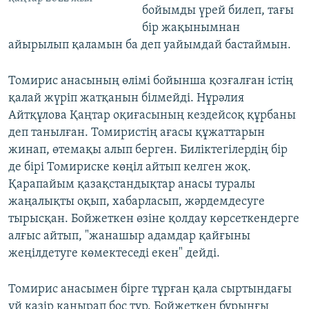
бойымды үрей билеп, тағы
бір жақынымнан
айырылып қаламын ба деп уайымдай бастаймын.
Томирис анасының өлімі бойынша қозғалған істің
қалай жүріп жатқанын білмейді. Нұрәлия
Айтқұлова Қаңтар оқиғасының кездейсоқ құрбаны
деп танылған. Томиристің ағасы құжаттарын
жинап, өтемақы алып берген. Биліктегілердің бір
де бірі Томириске көңіл айтып келген жоқ.
Қарапайым қазақстандықтар анасы туралы
жаңалықты оқып, хабарласып, жәрдемдесуге
тырысқан. Бойжеткен өзіне қолдау көрсеткендерге
алғыс айтып, "жанашыр адамдар қайғыны
жеңілдетуге көмектеседі екен" дейді.
Томирис анасымен бірге тұрған қала сыртындағы
үй қазір қаңырап бос тұр. Бойжеткен бұрынғы