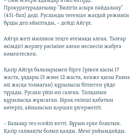
– Оны әскери адамдар атып өлтірді.
Прокуратурадағылар "Билігін асыра пайдалану"
(451-бап) деді. Русланды төтенше жағдай режимін
бұзды деп айыптады, – дейді Айгүл.
Айгүл жеті миллион теңге өтемақы алған. Талғар
әкімдігі жерлеу рәсіміне алған несиесін жабуға
көмектескен.
Қазір Айгүл балаларымен бірге (үлкен қызы 17
жаста, ұлдары 15 және 12 жаста, кенже қызы Раяна
әлі жасқа толмаған) құрылысы бітпеген үйде
тұрады. Руслан үйін өзі салған. Тапқанын
құрылысқа жұмсаған. Бірақ екінші қабатын
көтеріп, айналасын қоршап үлгермепті.
– Балалар тез есейіп кетті. Бұрын ерке болатын.
Қазір салмақты болып қалды. Мені уайымдайды.