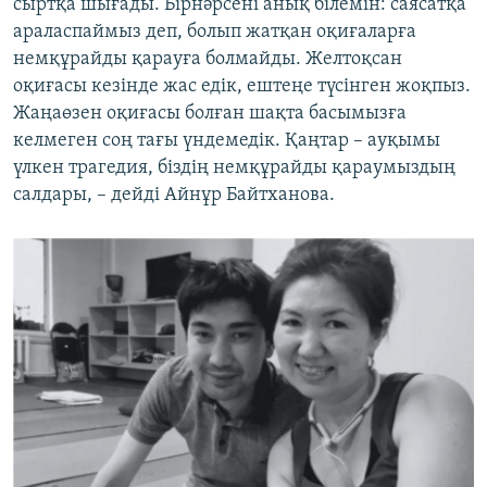
сыртқа шығады. Бірнәрсені анық білемін: саясатқа
араласпаймыз деп, болып жатқан оқиғаларға
немқұрайды қарауға болмайды. Желтоқсан
оқиғасы кезінде жас едік, ештеңе түсінген жоқпыз.
Жаңаөзен оқиғасы болған шақта басымызға
келмеген соң тағы үндемедік. Қаңтар – ауқымы
үлкен трагедия, біздің немқұрайды қараумыздың
салдары, – дейді Айнұр Байтханова.