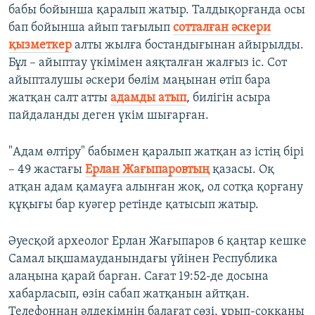
бабы бойынша қаралып жатыр. Талдықорғанда осы
бап бойынша айып тағылып
сотталған әскери
қызметкер
алты жылға бостандығынан айырылды.
Бұл – айыптау үкімімен аяқталған жалғыз іс. Сот
айыпталушы әскери бөлім маңынан өтіп бара
жатқан салт атты
адамды атып
, билігін асыра
пайдаланды деген үкім шығарған.
"Адам өлтіру" бабымен қаралып жатқан аз істің бірі
– 49 жастағы
Ерлан Жағыпаровтың
қазасы. Оқ
атқан адам қамауға алынған жоқ, ол сотқа қорғану
құқығы бар куәгер ретінде қатысып жатыр.
Әуесқой археолог Ерлан Жағыпаров 6 қаңтар кешке
Самал ықшамауданындағы үйінен Республика
алаңына қарай барған. Сағат 19:52-де досына
хабарласып, өзін сабап жатқанын айтқан.
Телефоннан әлдекімнің балағат сөзі, ұрып-соққаны