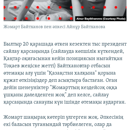
Жомарт Байтханов пен әпкесі Айнұр Байтханова
Былтыр 20 қарашада өткен кезектен тыс президент
сайлау қарсаңында (сайлауда көпшілік күткендей,
Қаңтар оқиғасынан кейін позициясын нығайтқан
Тоқаев жеңіске жетті) Байтхановтар отбасын
өтемақы алу үшін "Қазақстан халқына" қорына
құжат өткізіңіздер деп асықтыра бастаған. Оған
дейін шенеуніктер "Жомарттың кездейсоқ оққа
ұшқаны дәлелденген жоқ" деп келсе, сайлау
қарсаңында санаулы күн ішінде өтемақы аударған.
Жомарт шаңырақ көтеріп үлгерген жоқ. Әпкесінің
екі баласын туғанындай тәрбиелеген, олар да