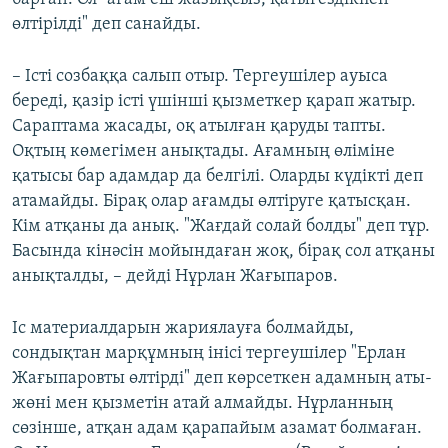
өлтірілді" деп санайды.
– Істі созбаққа салып отыр. Тергеушілер ауыса
береді, қазір істі үшінші қызметкер қарап жатыр.
Сараптама жасады, оқ атылған қаруды тапты.
Оқтың көмегімен анықтады. Ағамның өліміне
қатысы бар адамдар да белгілі. Оларды күдікті деп
атамайды. Бірақ олар ағамды өлтіруге қатысқан.
Кім атқаны да анық. "Жағдай солай болды" деп тұр.
Басында кінәсін мойындаған жоқ, бірақ сол атқаны
анықталды, – дейді Нұрлан Жағыпаров.
Іс материалдарын жариялауға болмайды,
сондықтан марқұмның інісі тергеушілер "Ерлан
Жағыпаровты өлтірді" деп көрсеткен адамның аты-
жөні мен қызметін атай алмайды. Нұрланның
сөзінше, атқан адам қарапайым азамат болмаған.