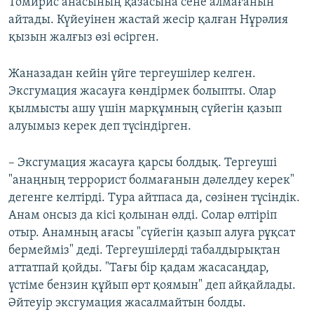
Томирис анасының қазасына сене алмағанын
айтады. Күйеуінен жастай жесір қалған Нұрәлия
қызын жалғыз өзі өсірген.
Жаназадан кейін үйге тергеушілер келген.
Эксгумация жасауға көндірмек болыпты. Олар
қылмысты ашу үшін марқұмның сүйегін қазып
алуымыз керек деп түсіндірген.
– Эксгумация жасауға қарсы болдық. Тергеуші
"анаңның террорист болмағанын дәлелдеу керек"
дегенге келтірді. Тура айтпаса да, сөзінен түсіндік.
Анам онсыз да кісі қолынан өлді. Солар өлтіріп
отыр. Анамның ағасы "сүйегін қазып алуға рұқсат
бермейміз" деді. Тергеушілерді табалдырықтан
аттатпай қойды. "Тағы бір қадам жасасаңдар,
үстіме бензин құйып өрт қоямын" деп айқайлады.
Әйтеуір эксгумация жасалмайтын болды.