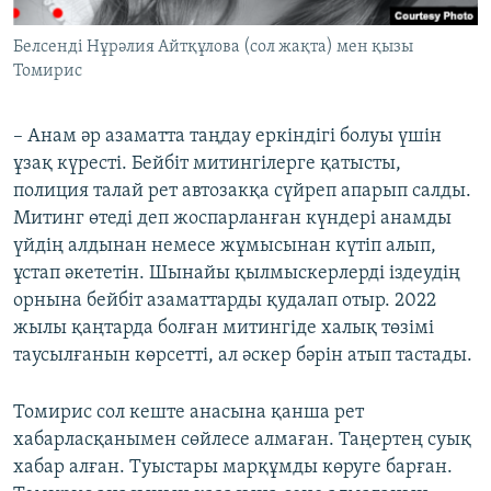
Белсенді Нұрәлия Айтқұлова (сол жақта) мен қызы
Томирис
– Анам әр азаматта таңдау еркіндігі болуы үшін
ұзақ күресті. Бейбіт митингілерге қатысты,
полиция талай рет автозакқа сүйреп апарып салды.
Митинг өтеді деп жоспарланған күндері анамды
үйдің алдынан немесе жұмысынан күтіп алып,
ұстап әкететін. Шынайы қылмыскерлерді іздеудің
орнына бейбіт азаматтарды қудалап отыр. 2022
жылы қаңтарда болған митингіде халық төзімі
таусылғанын көрсетті, ал әскер бәрін атып тастады.
Томирис сол кеште анасына қанша рет
хабарласқанымен сөйлесе алмаған. Таңертең суық
хабар алған. Туыстары марқұмды көруге барған.