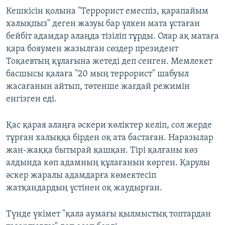
Кешкісін қолына "Террорист емеспіз, қарапайым
халықпыз" деген жазуы бар үлкен мата ұстаған
бейбіт адамдар алаңда тізіліп тұрды. Олар ақ матаға
қара бояумен жазылған сөздер президент
Тоқаевтың құлағына жетеді деп сенген. Мемлекет
басшысы қалаға "20 мың террорист" шабуыл
жасағанын айтып, төтенше жағдай режимін
енгізген еді.
Қас қарая алаңға әскери көліктер келіп, сол жерде
тұрған халыққа бірден оқ ата бастаған. Наразылар
жан-жаққа бытырай қашқан. Тірі қалғаны көз
алдында көп адамның құлағанын көрген. Қарулы
әскер жаралы адамдарға көмектесіп
жатқандардың үстінен оқ жаудырған.
Түнде үкімет "қала аумағы қылмыстық топтардан