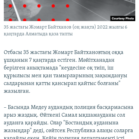
35 жастағы Жомарт Байтханов (оң жақта) 2022 жылғы 6
қаңтарда Алматыда қаза тапты
Отбасы 35 жастағы Жомарт Байтхановтың оққа
ұшқанын 7 қаңтарда естіген. Мәйітханадан
берілген анықтамада "кеудесіне оқ тиіп, іш
құрылысы мен қан тамырларының зақымдануы
салдарынан қатты қансырап қайтыс болғаны"
жазылған.
– Басында Медеу аудандық полиция басқармасына
арыз жаздық. Өйткені Самал ықшамауданы сол
ауданға қарайды. Олар "Бостандық ауданына
жазыңдар" деді, сөйтсек Республика алаңы соларға
қарайды екен. Кейін полиция департаменті істі