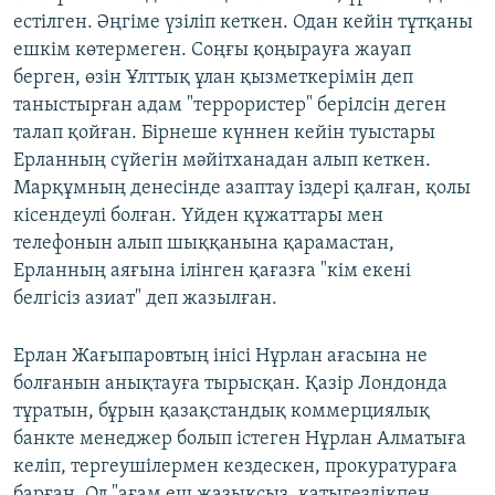
естілген. Әңгіме үзіліп кеткен. Одан кейін тұтқаны
ешкім көтермеген. Соңғы қоңырауға жауап
берген, өзін Ұлттық ұлан қызметкерімін деп
таныстырған адам "террористер" берілсін деген
талап қойған. Бірнеше күннен кейін туыстары
Ерланның сүйегін мәйітханадан алып кеткен.
Марқұмның денесінде азаптау іздері қалған, қолы
кісендеулі болған. Үйден құжаттары мен
телефонын алып шыққанына қарамастан,
Ерланның аяғына ілінген қағазға "кім екені
белгісіз азиат" деп жазылған.
Ерлан Жағыпаровтың інісі Нұрлан ағасына не
болғанын анықтауға тырысқан. Қазір Лондонда
тұратын, бұрын қазақстандық коммерциялық
банкте менеджер болып істеген Нұрлан Алматыға
келіп, тергеушілермен кездескен, прокуратураға
барған. Ол "ағам еш жазықсыз, қатыгездікпен