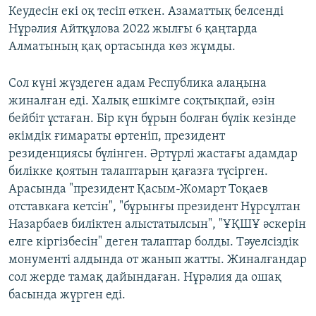
Кеудесін екі оқ тесіп өткен. Азаматтық белсенді
Нұрәлия Айтқұлова 2022 жылғы 6 қаңтарда
Алматының қақ ортасында көз жұмды.
Сол күні жүздеген адам Республика алаңына
жиналған еді. Халық ешкімге соқтықпай, өзін
бейбіт ұстаған. Бір күн бұрын болған бүлік кезінде
әкімдік ғимараты өртеніп, президент
резиденциясы бүлінген. Әртүрлі жастағы адамдар
билікке қоятын талаптарын қағазға түсірген.
Арасында "президент Қасым-Жомарт Тоқаев
отставкаға кетсін", "бұрынғы президент Нұрсұлтан
Назарбаев биліктен алыстатылсын", "ҰҚШҰ әскерін
елге кіргізбесін" деген талаптар болды. Тәуелсіздік
монументі алдында от жанып жатты. Жиналғандар
сол жерде тамақ дайындаған. Нұрәлия да ошақ
басында жүрген еді.