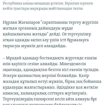
Республика алаңы маңында ұстаған. Бірнеше күннен
кейін туыстары марқұмды мәйітханадан тапты
Нұрлан Жағыпаров "сараптаманы тергеу жүргізіп
жатқан органның дайындауы мүдде
қайшылығына жатады" дейді. Ол тергеушілер
атқан адамды ақтап алу үшін істі бұрмалауға
тырысуы мүмкін деп алаңдайды.
– Мұндай адамдар бостандықта жүргенде ешкім
өзін қауіпсіз сезіне алмайды. Мінездемесін
оқығанда, адамдықтан безген кісі екенін түсіндік.
Әскери қылмыстың мерзімі болмайды. Қазір
жазадан құтылып кетуі мүмкін, бірақ заң бойынша
қудалауды жалғастырамыз. Әділдікке қол жеткізе
алмасақ, халықаралық соттарға жүгінерміз.
Тергеушілердің ешнәрсені кесіп айта алмауы бұл