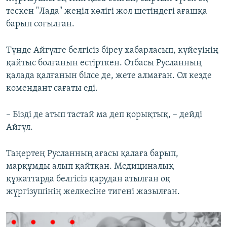
тескен "Лада" жеңіл көлігі жол шетіндегі ағашқа
барып соғылған.
Түнде Айгүлге белгісіз біреу хабарласып, күйеуінің
қайтыс болғанын естірткен. Отбасы Русланның
қалада қалғанын білсе де, жете алмаған. Ол кезде
комендант сағаты еді.
– Бізді де атып тастай ма деп қорықтық, – дейді
Айгүл.
Таңертең Русланның ағасы қалаға барып,
марқұмды алып қайтқан. Медициналық
құжаттарда белгісіз қарудан атылған оқ
жүргізушінің желкесіне тигені жазылған.