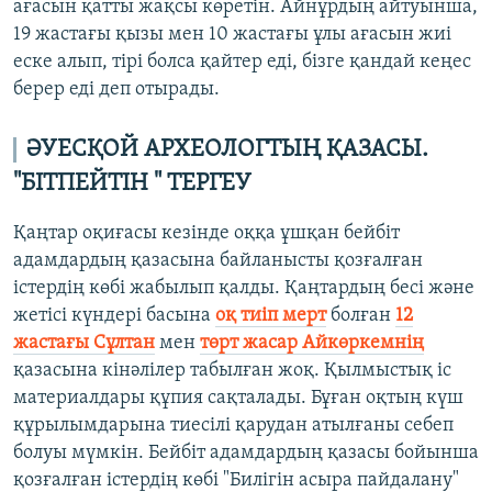
ағасын қатты жақсы көретін. Айнұрдың айтуынша,
19 жастағы қызы мен 10 жастағы ұлы ағасын жиі
еске алып, тірі болса қайтер еді, бізге қандай кеңес
берер еді деп отырады.
ӘУЕСҚОЙ АРХЕОЛОГТЫҢ ҚАЗАСЫ.
"БІТПЕЙТІН " ТЕРГЕУ
Қаңтар оқиғасы кезінде оққа ұшқан бейбіт
адамдардың қазасына байланысты қозғалған
істердің көбі жабылып қалды. Қаңтардың бесі және
жетісі күндері басына
оқ тиіп мерт
болған
12
жастағы Сұлтан
мен
төрт жасар Айкөркемнің
қазасына кінәлілер табылған жоқ. Қылмыстық іс
материалдары құпия сақталады. Бұған оқтың күш
құрылымдарына тиесілі қарудан атылғаны себеп
болуы мүмкін. Бейбіт адамдардың қазасы бойынша
қозғалған істердің көбі "Билігін асыра пайдалану"