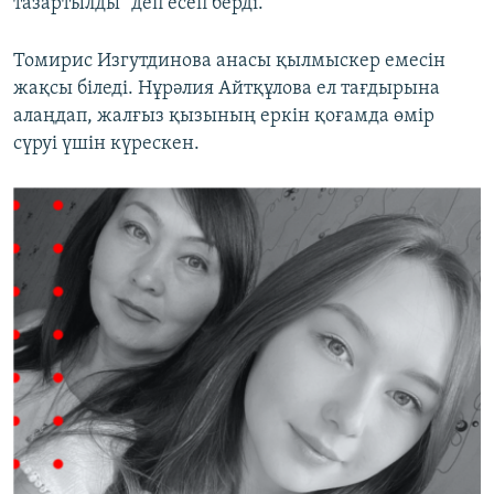
тазартылды" деп есеп берді.
Томирис Изгутдинова анасы қылмыскер емесін
жақсы біледі. Нұрәлия Айтқұлова ел тағдырына
алаңдап, жалғыз қызының еркін қоғамда өмір
сүруі үшін күрескен.