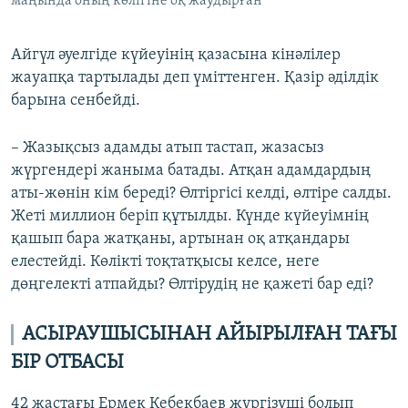
маңында оның көлігіне оқ жаудырған
Айгүл әуелгіде күйеуінің қазасына кінәлілер
жауапқа тартылады деп үміттенген. Қазір әділдік
барына сенбейді.
– Жазықсыз адамды атып тастап, жазасыз
жүргендері жаныма батады. Атқан адамдардың
аты-жөнін кім береді? Өлтіргісі келді, өлтіре салды.
Жеті миллион беріп құтылды. Күнде күйеуімнің
қашып бара жатқаны, артынан оқ атқандары
елестейді. Көлікті тоқтатқысы келсе, неге
дөңгелекті атпайды? Өлтірудің не қажеті бар еді?
АСЫРАУШЫСЫНАН АЙЫРЫЛҒАН ТАҒЫ
БІР ОТБАСЫ
42 жастағы Ермек Кебекбаев жүргізуші болып