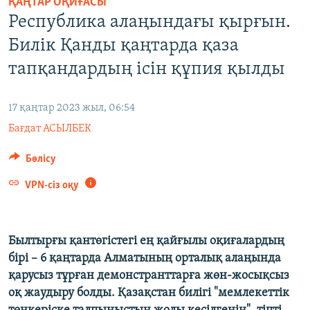
ҚАҢТАР ОҚИҒАСЫ
ЖАЗЫЛЫҢЫЗ
Республика алаңындағы қырғын.
Билік Қанды қаңтарда қаза
тапқандардың ісін құпия қылды
Басқа тілдерде
17 қаңтар 2023 жыл, 06:54
Бағдат АСЫЛБЕК
Бөлісу
VPN-сіз оқу
Былтырғы қантөгістегі ең қайғылы оқиғалардың
бірі – 6 қаңтарда Алматының орталық алаңында
қарусыз тұрған демонстранттарға жөн-жосықсыз
оқ жаудыру болды. Қазақстан билігі "мемлекеттік