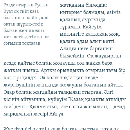
жатқанын білмедік:
Рөлде отырған Руслан
Қуат оқ тиіп қаза
интернет болмады, өзіміз
болғаннан кейін, көп
қаланың сыртында
оқтан шұрық-тесік
тұрамыз. Күйеуім
болған жеңіл көлігі
митингіге қатысқан жоқ,
жол шетіндегі ағашқа
қалаға адам алып кетті.
соғылып тоқтаған
Алаңға неге барғанын
білмеймін. Оқ жаудырған
кезде қайтыс болған жолаушы сол жаққа бара
жатқан шығар. Артқы орындықта отырған тағы бір
кісі тірі қалды. Ол көлік тоқтатқан кезде
жүргізушінің жанында жолаушы болғанын айтты.
Олар болған жағдайды талқылап отырған. Әлгі
кісінің айтуынша, күйеуім "Қазақ қазақты атпайды
ғой" депті. Қылмыстық істе солай жазылған, – дейді
марқұмның жесірі Айгүл.
Жүргізушісі оқ тиіп қаза болған, сыртын түгел оқ