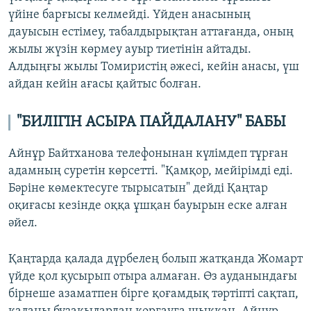
үйіне барғысы келмейді. Үйден анасының
дауысын естімеу, табалдырықтан аттағанда, оның
жылы жүзін көрмеу ауыр тиетінін айтады.
Алдыңғы жылы Томиристің әжесі, кейін анасы, үш
айдан кейін ағасы қайтыс болған.
"БИЛІГІН АСЫРА ПАЙДАЛАНУ" БАБЫ
Айнұр Байтханова телефонынан күлімдеп тұрған
адамның суретін көрсетті. "Қамқор, мейірімді еді.
Бәріне көмектесуге тырысатын" дейді Қаңтар
оқиғасы кезінде оққа ұшқан бауырын еске алған
әйел.
Қаңтарда қалада дүрбелең болып жатқанда Жомарт
үйде қол қусырып отыра алмаған. Өз ауданындағы
бірнеше азаматпен бірге қоғамдық тәртіпті сақтап,