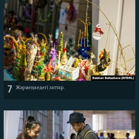
7
Жәрмеңкедегі заттар.