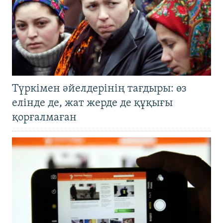
Түркімен әйелдерінің тағдыры: өз
елінде де, жат жерде де құқығы
қорғалмаған