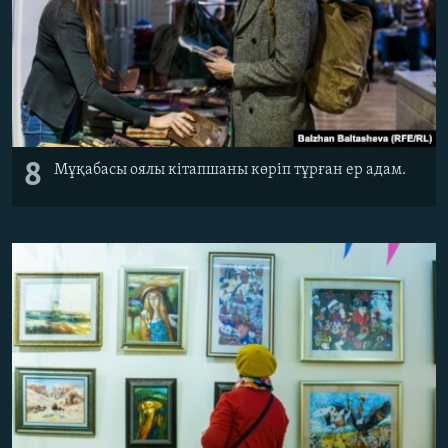
8
Мұқабасы оялы кітапшаны көріп тұрған ер адам.