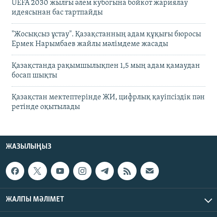
UEFA 2030 жылғы әлем кубогына бойкот жариялау
идеясынан бас тартпайды
"Жосықсыз ұстау". Қазақстанның адам құқығы бюросы
Ермек Нарымбаев жайлы мәлімдеме жасады
Қазақстанда рақымшылықпен 1,5 мың адам қамаудан
босап шықты
Қазақстан мектептерінде ЖИ, цифрлық қауіпсіздік пән
ретінде оқытылады
ЖАЗЫЛЫҢЫЗ
ЖАЛПЫ МӘЛІМЕТ