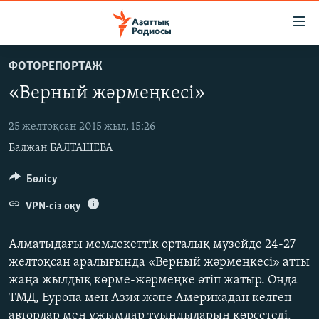
Accessibility
links
Skip
ФОТОРЕПОРТАЖ
to
ЖАҢАЛЫҚТАР
«Верный жәрмеңкесі»
main
САЯСАТ
content
AZATTYQTV
Skip
25 желтоқсан 2015 жыл, 15:26
to
Балжан БАЛТАШЕВА
ҚАҢТАР ОҚИҒАСЫ
main
АДАМ ҚҰҚЫҚТАРЫ
Бөлісу
Navigation
Skip
ӘЛЕУМЕТ
VPN-сіз оқу
to
ӘЛЕМ
Search
Алматыдағы мемлекеттік орталық музейде 24-27
АРНАЙЫ ЖОБАЛАР
желтоқсан аралығында «Верный жәрмеңкесі» атты
жаңа жылдық көрме-жәрмеңке өтіп жатыр. Онда
Русский
ТМД, Еуропа мен Азия және Америкадан келген
авторлар мен ұжымдар туындыларын көрсетеді.