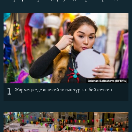
ЖАЗЫЛЫҢЫЗ
Басқа тілдерде
1
Жәрмеңкеде әшекей тағып тұрған бойжеткен.