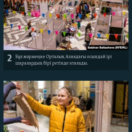
2
Бұл жәрмеңке Орталық Азиядағы осындай ірі
шаралардың бірі ретінде аталады.