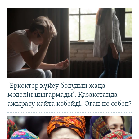
"Еркектер күйеу болудың жаңа
моделін шығармады". Қазақстанда
ажырасу қайта көбейді. Оған не себеп?