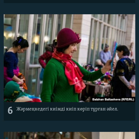
6
Жәрмеңкедегі киімді киіп көріп тұрған әйел.