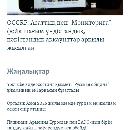
OCCRP: Азаттық пен "Мониториға"
фейк шағым үндістандық,
пәкістандық аккаунттар арқылы
жасалған
Жаңалықтар
YouTube видеохостинг қызметі "Русская община"
ұйымының екі арнасын бұғаттады
Орталық Азия 2025 жылы әлемде туризм ең жылдам
өскен өңір атанды
Пашинян: Армения Еуроодақ пен ЕАЭО-ның бірін
таңдау жайлы референдум өткізбейді