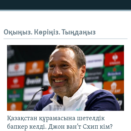
Оқыңыз. Көріңіз. Тыңдаңыз
Қазақстан құрамасына шетелдік
бапкер келді. Джон ван’т Схип кім?