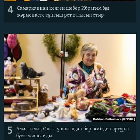
4
Самарқаннан келген шебер Ибрагим бұл
жәрмеңкеге тұңғыш рет қатысып отыр.
5
Алматылық Ольга үш жылдан бері киізден әртүрлі
бұйым жасайды.