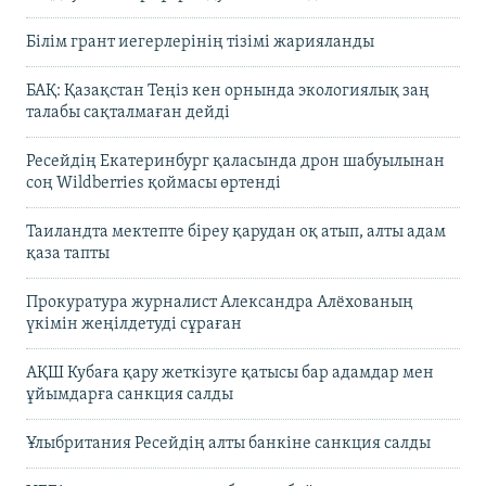
Білім грант иегерлерінің тізімі жарияланды
БАҚ: Қазақстан Теңіз кен орнында экологиялық заң
талабы сақталмаған дейді
Ресейдің Екатеринбург қаласында дрон шабуылынан
соң Wildberries қоймасы өртенді
Таиландта мектепте біреу қарудан оқ атып, алты адам
қаза тапты
Прокуратура журналист Александра Алёхованың
үкімін жеңілдетуді сұраған
АҚШ Кубаға қару жеткізуге қатысы бар адамдар мен
ұйымдарға санкция салды
Ұлыбритания Ресейдің алты банкіне санкция салды